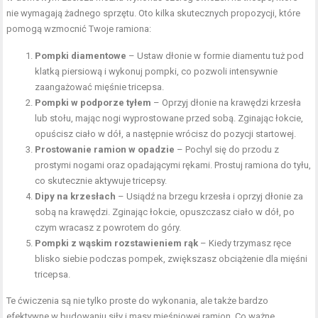
nie wymagają żadnego sprzętu. Oto kilka skutecznych propozycji, które
pomogą wzmocnić Twoje ramiona:
Pompki diamentowe
– Ustaw dłonie w formie diamentu tuż pod
klatką piersiową
i wykonuj pompki, co pozwoli intensywnie
zaangażować mięśnie tricepsa.
Pompki w podporze tyłem
– Oprzyj dłonie na krawędzi krzesła
lub stołu, mając nogi wyprostowane przed sobą. Zginając łokcie,
opuścisz ciało w dół, a następnie wrócisz do pozycji startowej.
Prostowanie ramion w opadzie
– Pochyl się do przodu z
prostymi nogami oraz opadającymi rękami. Prostuj ramiona do tyłu,
co skutecznie aktywuje tricepsy.
Dipy na krzesłach
– Usiądź na brzegu krzesła i oprzyj dłonie za
sobą na krawędzi. Zginając łokcie, opuszczasz ciało w dół, po
czym wracasz z powrotem do góry.
Pompki z wąskim rozstawieniem rąk
– Kiedy trzymasz ręce
blisko siebie podczas pompek, zwiększasz obciążenie dla mięśni
tricepsa.
Te ćwiczenia są nie tylko proste do wykonania, ale także bardzo
efektywne w budowaniu siły i masy mięśniowej ramion. Co ważne,