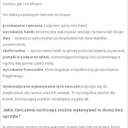
zaciszu, jak i na siłowni.
Oto kilka popularnych ćwiczeń na triceps:
prostowanie ramienia
z użyciem
gumy mini band
,
wyciskanie hantli
, które można wykonywać siedząc na ławce lub stojąc,
dipy
– wystarczy wykorzystać podwyższenie lub dwie stabilne
powierzchnie,
skullcrusher
– opuszczanie hantli za głowę podczas leżenia na plecach,
pompki w podporze tyłem
, wzmacniające tricepsy oraz poprawiające
ogólną siłę górnej części ciała,
wyciskanie francuskie
, które angażuje wszystkie trzy głowy mięśnia
trójgłowego.
Systematyczne wykonywanie tych ćwiczeń
przyczyni się do
zwiększenia siły ramion oraz ich estetyki. To szczególnie istotne dla
kobiet, które pragną uzyskać smuklejszy wygląd rąk.
Jakie ćwiczenia na triceps można wykonywać w domu bez
sprzętu?
w domowym zaciszu można wykonać szereg ćwiczeń na triceps, które