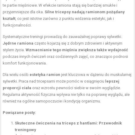
te partie mięśniowe. W efekcie ramiona stają się bardziej smukłe i
przyjemniejsze dla oka.
Silne tricepsy nadają ramionom pożądany
kształt
, co jest istotne zarówno z punktu widzenia estetyki, jak i
funkcjonalności.
Systematyczne treningi prowadzą do zauważalnej poprawy sylwetki.
Jędrne ramiona
często kojarzą się z dobrym zdrowiem i aktywnym
stylem życia.
Wzmacnianie tego mięśnia zwiększa także wydajność
podczas innych ćwiczeń oraz codziennych zajęć, co znacząco podnosi
komfort funkcjonowania.
Dla wielu osób
estetyka ramion
jest kluczowa w dążeniu do muskularnej
sylwetki. Praca nad tricepsami może pomóc w osiągnięciu
lepszej
proporcji ciała
oraz wzrostu pewności siebie w swoim wyglądzie.
Regularna aktywność fizyczna wpływa nie tylko na poprawę wyglądu, ale
również na ogólne samopoczucie i kondycję organizmu.
Powiązane posty:
Skuteczne ćwiczenia na triceps z hantlami: Przewodnik
treningowy