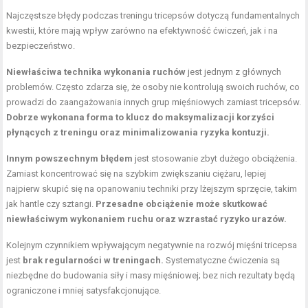
Najczęstsze błędy podczas treningu tricepsów dotyczą fundamentalnych
kwestii, które mają wpływ zarówno na efektywność ćwiczeń, jak i na
bezpieczeństwo.
Niewłaściwa technika wykonania ruchów
jest jednym z głównych
problemów. Często zdarza się, że osoby nie kontrolują swoich ruchów, co
prowadzi do zaangażowania innych grup mięśniowych zamiast tricepsów.
Dobrze wykonana forma to klucz do maksymalizacji korzyści
płynących z treningu oraz minimalizowania ryzyka kontuzji.
Innym powszechnym błędem
jest stosowanie zbyt dużego obciążenia.
Zamiast koncentrować się na szybkim zwiększaniu ciężaru, lepiej
najpierw skupić się na opanowaniu techniki przy lżejszym sprzęcie, takim
jak hantle czy sztangi.
Przesadne obciążenie może skutkować
niewłaściwym wykonaniem ruchu oraz wzrastać ryzyko urazów.
Kolejnym czynnikiem wpływającym negatywnie na rozwój mięśni tricepsa
jest
brak regularności w treningach.
Systematyczne ćwiczenia są
niezbędne do budowania siły i masy mięśniowej; bez nich rezultaty będą
ograniczone i mniej satysfakcjonujące.