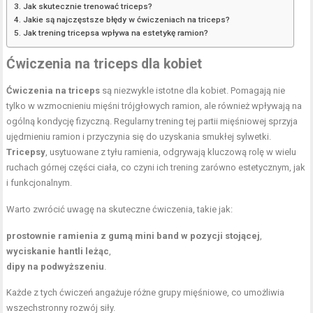
Jak skutecznie trenować triceps?
Jakie są najczęstsze błędy w ćwiczeniach na triceps?
Jak trening tricepsa wpływa na estetykę ramion?
Ćwiczenia na triceps dla kobiet
Ćwiczenia na triceps
są niezwykle istotne dla kobiet. Pomagają nie
tylko w wzmocnieniu mięśni trójgłowych ramion, ale również wpływają na
ogólną kondycję fizyczną. Regularny trening tej partii mięśniowej sprzyja
ujędrnieniu ramion i przyczynia się do uzyskania smukłej sylwetki.
Tricepsy
, usytuowane z tyłu ramienia, odgrywają kluczową rolę w wielu
ruchach górnej części ciała, co czyni ich trening zarówno estetycznym, jak
i funkcjonalnym.
Warto zwrócić uwagę na skuteczne ćwiczenia, takie jak:
prostownie ramienia z gumą mini band w pozycji stojącej
,
wyciskanie hantli leżąc
,
dipy na podwyższeniu
.
Każde z tych ćwiczeń angażuje różne grupy mięśniowe, co umożliwia
wszechstronny rozwój siły.