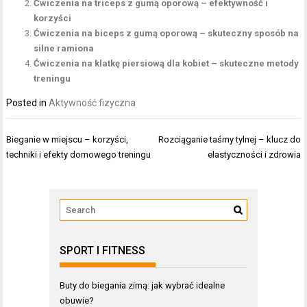
Ćwiczenia na triceps z gumą oporową – efektywność i
korzyści
Ćwiczenia na biceps z gumą oporową – skuteczny sposób na
silne ramiona
Ćwiczenia na klatkę piersiową dla kobiet – skuteczne metody
treningu
Posted in
Aktywność fizyczna
Nawigacja
Bieganie w miejscu – korzyści,
Rozciąganie taśmy tylnej – klucz do
wpisu
techniki i efekty domowego treningu
elastyczności i zdrowia
SPORT I FITNESS
Buty do biegania zimą: jak wybrać idealne
obuwie?