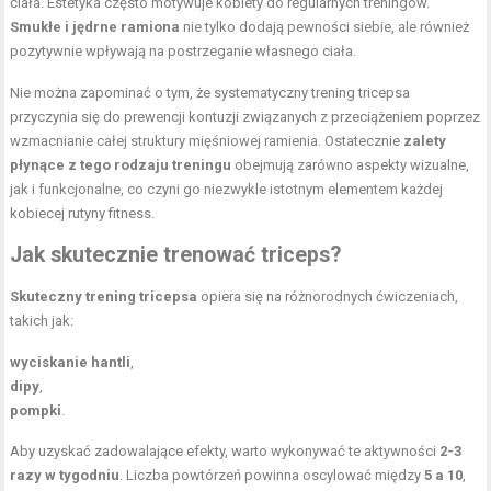
ciała. Estetyka często motywuje kobiety do regularnych treningów.
Smukłe i jędrne ramiona
nie tylko dodają pewności siebie, ale również
pozytywnie wpływają na postrzeganie własnego ciała.
Nie można zapominać o tym, że systematyczny trening tricepsa
przyczynia się do prewencji kontuzji związanych z przeciążeniem poprzez
wzmacnianie całej struktury mięśniowej ramienia. Ostatecznie
zalety
płynące z tego rodzaju treningu
obejmują zarówno aspekty wizualne,
jak i funkcjonalne, co czyni go niezwykle istotnym elementem każdej
kobiecej rutyny fitness.
Jak skutecznie trenować triceps?
Skuteczny trening tricepsa
opiera się na różnorodnych ćwiczeniach,
takich jak:
wyciskanie hantli
,
dipy
,
pompki
.
Aby uzyskać zadowalające efekty, warto wykonywać te aktywności
2-3
razy w tygodniu
. Liczba powtórzeń powinna oscylować między
5 a 10
,