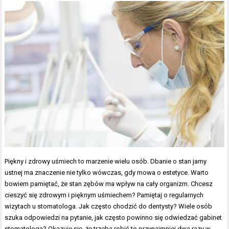
Piękny i zdrowy uśmiech to marzenie wielu osób. Dbanie o stan jamy
ustnej ma znaczenie nie tylko wówczas, gdy mowa o estetyce. Warto
bowiem pamiętać, że stan zębów ma wpływ na cały organizm. Chcesz
cieszyć się zdrowym i pięknym uśmiechem? Pamiętaj o regularnych
wizytach u stomatologa. Jak często chodzić do dentysty? Wiele osób
szuka odpowiedzi na pytanie, jak często powinno się odwiedzać gabinet
stomatologa? Okazuje się, że trzeba robić to przynajmniej dwa razy w