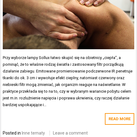
Przy wyborze lampy Sollux łatwo skupić się na obietnicy „ciepła”, a
pominąć, że to właśnie rodzaj światła i zastosowany filtr porządkują
działanie zabiegu. Emitowane promieniowanie podczerwone IR penetruje
tkanki do ok. 3 cm i wywołuje efekt cieplny, natomiast czerwony oraz
niebieski filtr mogą zmieniać, jak organizm reaguje na naświetlanie. W
praktyce przekłada się to na to, czy w wybranym wariancie pobytu celem
jest m.in. rozluźnienie napięcia i poprawa ukrwienia, czy raczej działanie
bardziej uspokajające i…
READ MORE
Posted in
Inne tematy
Leave a comment