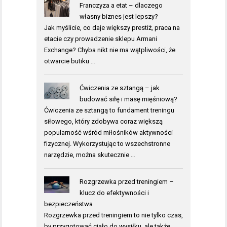
Franczyza a etat – dlaczego
własny biznes jest lepszy?
Jak myślicie, co daje większy prestiż, praca na
etacie czy prowadzenie sklepu Armani
Exchange? Chyba nikt nie ma wątpliwości, że
otwarcie butiku …
Ćwiczenia ze sztangą – jak
budować siłę i masę mięśniową?
Ćwiczenia ze sztangą to fundament treningu
siłowego, który zdobywa coraz większą
popularność wśród miłośników aktywności
fizycznej. Wykorzystując to wszechstronne
narzędzie, można skutecznie …
Rozgrzewka przed treningiem –
klucz do efektywności i
bezpieczeństwa
Rozgrzewka przed treningiem to nie tylko czas,
by przygotować ciało do wysiłku, ale także