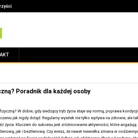
zyści, technika i najczęstsze błędy
TAKT
czną? Poradnik dla każdej osoby
izyczną? W dobie, gdy siedzący tryb życia staje się normą, poprawa kondycji
aczeniu jak nigdy dotąd. Regularny wysiłek nie tylko wpływa na zdrowie, ale ta
ść życia. Kluczem do sukcesu jest zróżnicowanie aktywności, które angażują
lenową, jak i beztlenową. Czy wiesz, że nawet niewielka zmiana w codzienny