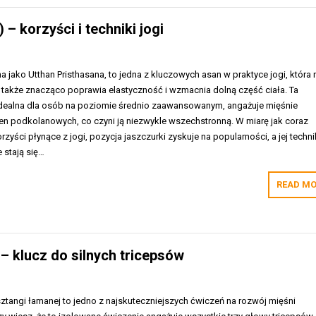
– korzyści i techniki jogi
a jako Utthan Pristhasana, to jedna z kluczowych asan w praktyce jogi, która 
le także znacząco poprawia elastyczność i wzmacnia dolną część ciała. Ta
dealna dla osób na poziomie średnio zaawansowanym, angażuje mięśnie
ien podkolanowych, co czyni ją niezwykle wszechstronną. W miarę jak coraz
zyści płynące z jogi, pozycja jaszczurki zyskuje na popularności, a jej techn
 stają się…
READ MO
– klucz do silnych tricepsów
ztangi łamanej to jedno z najskuteczniejszych ćwiczeń na rozwój mięśni