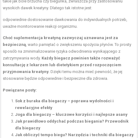
takie jak bóle
brzucha
czy biegunka, zwłaszcza przy zastosowaniu
wysokich dawek kreatyny. Dlatego tak istotne jest:
odpowiednie dostosowanie dawkowania do indywidualnych potrzeb,
uważne monitorowanie reakcji organizmu.
Choć suplementacja kreatyną zazwyczaj uznawana jest za
bezpieczną
, warto pamiętać o zwiększeniu spożycia płynów. To prosty
sposób na zminimalizowanie ryzyka odwodnienia wynikającego z
zatrzymywania wody.
Każdy biegacz powinien także rozważyć
konsultację z lekarzem lub dietetykiem przed rozpoczęciem
przyjmowania kreatyny.
Dzięki temu można mieć pewność, że jej
stosowanie będzie odpowiednie i bezpieczne dla zdrowia.
Powiązane posty:
Sok z buraka dla biegaczy – poprawa wydolności i
rewelacyjne efekty
Joga dla biegaczy – kluczowe korzyści i najlepsze asany
Jak prawidłowo oddychać podczas biegania? Przewodnik
dla biegaczy
Jak obliczyć tempo biegu? Narzędzia i techniki dla biegaczy