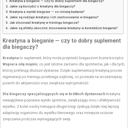
Kreatyna a bieganie — czy to dobry suplement dla biegaczy?
Jakie są korzyści z kreatyny dla biegaczy?
Kreatyna a wyniki biegowe — co mówią badania?
Jakie są rodzaje kreatyny i ich zastosowanie w bieganiu?
Jak stosować kreatynę w treningu biegacza?
Jakie są efekty uboczne stosowania kreatyny w kontekście biegania?
Kreatyna a bieganie — czy to dobry suplement
dla biegaczy?
Kreatyna
to suplement, który może przynieść biegaczom liczne korzyści.
Wspiera siłę mięśni
, co jest istotne zarówno dla sprinterów, jak i dla tych,
którzy preferują dłuższe dystanse. Dzięki suplementacji kreatyną proces
regeneracji po treningu przebiega szybciej, co pozwala na wcześniejszy
powrót do aktywności oraz zwiększa wytrzymałość.
Dla biegaczy specjalizujących się w krótkich dystansach
kreatyna
niewątpliwie poprawia wyniki sprintów, zwiększając moc i efektywność
wysiłku. Z kolei osoby trenujące długie
biegi
zyskują dzięki niej lepszą
adaptację organizmu do wysiłku tlenowego oraz mniejsze uczucie
zmęczenia podczas wymagających sesji.