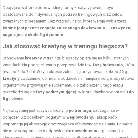
Decyzja o wyborze odpowiedniej formy kreatyny powinna być
dostosowana do indywidualnych potrzeb treningowych oraz celów
związanych z bieganiem. Bez względu na to, którą wersję wybierzesz,
istotne jest przestrzeganie zalecanego dawkowania — zazwyczaj
sugeruje się około 5 g dziennie.
Jak stosować kreatynę w treningu biegacza?
Stosowanie
kreatyny
w treningu biegaczy opiera się na kilku istotnych
zasadach. Na początek warto przeprowadzić tzw.
fazę ładowania
, która
trwa od 5 do 7 dni. W tym okresie zaleca się przyjmowanie około
20 g
kreatyny
codziennie, co można podzielić na mniejsze porcje, aby ułatwić
organizmowi przyswajanie suplementu. Po zakończeniu tego etapu
przechodzi się do
fazy podtrzymującej
, w której dawka wynosi od
3 do
5 g
dziennie.
Najkorzystniej jest zażywać kreatynę
po treningu
, szczególnie w
połączeniu z posiłkiem bogatym w
węglowodany
. Taki sposób
wspomaga jej absorpcję oraz zwiększa efektywność działania. Ponadto
nie można zapominać o odpowiednim
nawodnieniu
organizmu; to
kluczowe dla uniknięcia ewentualnych skutków ubocznych związanych z