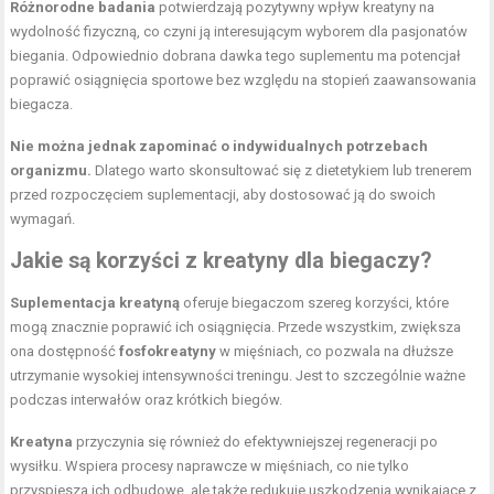
Różnorodne badania
potwierdzają pozytywny wpływ kreatyny na
wydolność fizyczną, co czyni ją interesującym wyborem dla pasjonatów
biegania. Odpowiednio dobrana dawka tego suplementu ma potencjał
poprawić osiągnięcia sportowe bez względu na stopień zaawansowania
biegacza.
Nie można jednak zapominać o indywidualnych potrzebach
organizmu.
Dlatego warto skonsultować się z dietetykiem lub trenerem
przed rozpoczęciem suplementacji, aby dostosować ją do swoich
wymagań.
Jakie są korzyści z kreatyny dla biegaczy?
Suplementacja kreatyną
oferuje biegaczom szereg korzyści, które
mogą znacznie poprawić ich osiągnięcia. Przede wszystkim, zwiększa
ona dostępność
fosfokreatyny
w mięśniach, co pozwala na dłuższe
utrzymanie wysokiej intensywności treningu. Jest to szczególnie ważne
podczas interwałów oraz krótkich biegów.
Kreatyna
przyczynia się również do efektywniejszej regeneracji po
wysiłku. Wspiera procesy naprawcze w mięśniach, co nie tylko
przyspiesza ich odbudowę, ale także redukuje uszkodzenia wynikające z