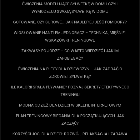
ĆWICZENIA MODELUJĄCE SYLWETKĘ W DOMU CZYLI
WYMODELUJ SWOJĄ SYLWETKĘ W DOMU
GOTOWANE, CZY SUROWE… JAK NAJLEPIEJ JEŚĆ POMIDORY?
WIOSŁOWANIE HANTLEM JEDNORĄCZ – TECHNIKA, MIĘŚNIE I
WSKAZÓWKI TRENINGOWE
ZAKWASY PO JODZE – CO WARTO WIEDZIEĆ I JAK IM
ZAPOBIEGAĆ?
ĆWICZENIA NA PLECY DLA DZIEWCZYN – JAK ZADBAĆ O
ZDROWIE I SYLWETKĘ?
ILE KALORII SPALA PŁYWANIE? POZNAJ SEKRETY EFEKTYWNEGO
TRENINGU
MODNA ODZIEŻ DLA DZIECI W SKLEPIE INTERNETOWYM
PLAN TRENINGOWY BIEGANIA DLA POCZĄTKUJĄCYCH: JAK
ZACZĄĆ?
KORZYŚCI JOGI DLA DZIECI: ROZWÓJ, RELAKSACJA I ZABAWA