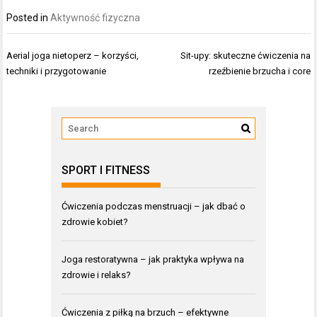
Posted in
Aktywność fizyczna
Nawigacja
Aerial joga nietoperz – korzyści,
Sit-upy: skuteczne ćwiczenia na
wpisu
techniki i przygotowanie
rzeźbienie brzucha i core
SPORT I FITNESS
Ćwiczenia podczas menstruacji – jak dbać o
zdrowie kobiet?
Joga restoratywna – jak praktyka wpływa na
zdrowie i relaks?
Ćwiczenia z piłką na brzuch – efektywne