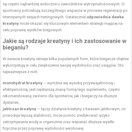
są często najbardziej widoczne u zawodników wytrzymałościowych. Ci
sportowcy potrzebują szczególnego wsparcia w procesie regeneracji po
intensywnych sesjach treningowych. Ostatecznie
odpowiednia dawka
kreatyny
może okazać się kluczowym elementem strategii mającej na
celu poprawę wyników biegowych.
Jakie są rodzaje kreatyny i ich zastosowanie w
bieganiu?
W świecie kreatyny istnieje kilka popularnych
form
, które biegacze chętnie
wykorzystują w celu zwiększenia swojej wydolności oraz osiągów. Oto
najważniejsze z nich:
monohydrat kreatyny
— wyróżnia się wysoką przyswajalnością i
efektywnością, jest najstarszą znaną formą tego suplementu, często
rekomendowaną zarówno dla sprinterów, jak i biegaczy na dłuższe
dystanse,
jabłczan kreatyny
— łączy działanie kreatyny z kwasem jabłkowym, co
powoduje lepszą stabilność, może pomóc zredukować ryzyko
zatrzymywania wody w organizmie oraz wspierać dłuższe wysiłki
fizyczne przez poprawę wydolności aerobowej.