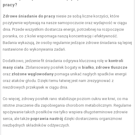
pracy?
Zdrowe śniadanie do pracy
niesie ze sobą liczne korzyści, które
pozytywnie wpływają na nasze samopoczucie oraz wydajność w ciągu
dnia. Przede wszystkim dostarcza energii, potrzebnej na rozpoczęcie
poranka, co z kolei wspomaga naszą koncentrację i efektywność.
Badania wykazują, że osoby regularnie jedzące zdrowe śniadania są lepiej
nastawione do wykonywania zadań.
Dodatkowo, jedzenie fit śniadania odgrywa kluczową rolę w
kontroli
masy ciała
. Zbilansowany posiłek bogaty w
białko
,
zdrowe tłuszcze
oraz
złożone węglowodany
pomaga unikać nagłych spadków energii
oraz ataków głodu. Dzięki temu łatwiej jest nam zrezygnować z
niezdrowych przekąsek w ciągu dnia.
Co więcej, zdrowy posiłek rano stabilizuje poziom cukru we krwi, co ma
istotne znaczenie dla zapobiegania chorobom metabolicznym. Regularne
spożywanie takich posiłków nie tylko wspiera długoterminowe zdrowie
serca, ale także
poprawia nastrój
dzięki dostarczeniu organizmowi
niezbędnych składników odżywczych.