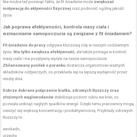
Nie można też pominąć faktu, że fit śniadanie może
zwiększać
motywację do aktywności fizycznej
oraz podnosić ogólną jakość
życia.
Jak poprawa efektywności,
kontrola masy ciała
i
wzmacnianie samopoczucia są związane z fit śniadaniem?
Fit śniadanie do pracy
odgrywa kluczową rolę w naszym codziennym
życiu.
Nie tylko zwiększa efektywność,
ale także pomaga w kontroli
masy ciała i ma pozytywny wpływ na nasze samopoczucie.
Zbilansowany posiłek o poranku
dostarcza organizmowi ważnych
składników odżywczych, co przekłada się na lepszą wydajność przez
resztę dnia.
Dobrze dobrane połączenie białka, zdrowych tłuszczy oraz
złożonych węglowodanów
stabilizuje poziom cukru we krwi, co
pozwala uniknąć nagłych spadków energii. Dzięki temu pracownicy mogą
cieszyć się większą koncentracją i produktywnością. Przykłady zdrowych
tłuszczy to:
awokado,
orzechy.