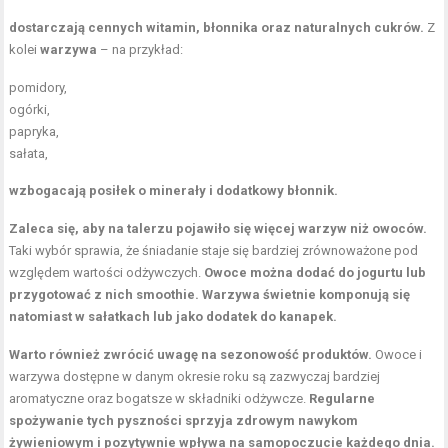
dostarczają cennych witamin, błonnika oraz naturalnych cukrów.
Z
kolei
warzywa
– na przykład:
pomidory,
ogórki,
papryka,
sałata,
wzbogacają posiłek o minerały i dodatkowy błonnik.
Zaleca się, aby na talerzu pojawiło się więcej warzyw niż owoców.
Taki wybór sprawia, że śniadanie staje się bardziej zrównoważone pod
względem wartości odżywczych.
Owoce można dodać do jogurtu lub
przygotować z nich smoothie.
Warzywa świetnie komponują się
natomiast w sałatkach lub jako dodatek do kanapek.
Warto również zwrócić uwagę na sezonowość produktów.
Owoce i
warzywa dostępne w danym okresie roku są zazwyczaj bardziej
aromatyczne oraz bogatsze w składniki odżywcze.
Regularne
spożywanie tych pyszności sprzyja zdrowym nawykom
żywieniowym i pozytywnie wpływa na samopoczucie każdego dnia.