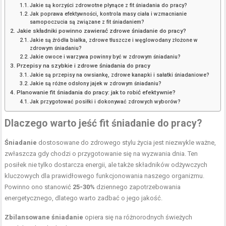
Jakie są korzyści zdrowotne płynące z fit śniadania do pracy?
Jak poprawa efektywności, kontrola masy ciała i wzmacnianie
samopoczucia są związane z fit śniadaniem?
Jakie składniki powinno zawierać zdrowe śniadanie do pracy?
Jakie są źródła białka, zdrowe tłuszcze i węglowodany złożone w
zdrowym śniadaniu?
Jakie owoce i warzywa powinny być w zdrowym śniadaniu?
Przepisy na szybkie i zdrowe śniadania do pracy
Jakie są przepisy na owsiankę, zdrowe kanapki i sałatki śniadaniowe?
Jakie są różne odsłony jajek w zdrowym śniadaniu?
Planowanie fit śniadania do pracy: jak to robić efektywnie?
Jak przygotować posiłki i dokonywać zdrowych wyborów?
Dlaczego warto jeść fit śniadanie do pracy?
Śniadanie
dostosowane do zdrowego stylu życia jest niezwykle ważne,
zwłaszcza gdy chodzi o przygotowanie się na wyzwania dnia. Ten
posiłek nie tylko dostarcza energii, ale także składników odżywczych
kluczowych dla prawidłowego funkcjonowania naszego organizmu.
Powinno ono stanowić
25-30%
dziennego zapotrzebowania
energetycznego, dlatego warto zadbać o jego jakość.
Zbilansowane śniadanie
opiera się na różnorodnych świeżych