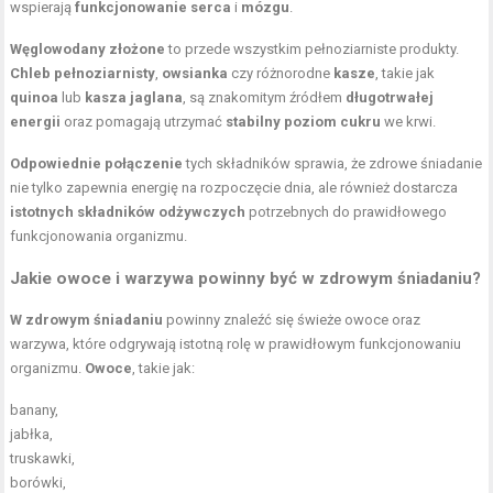
wspierają
funkcjonowanie serca
i
mózgu
.
Węglowodany złożone
to przede wszystkim pełnoziarniste produkty.
Chleb pełnoziarnisty
,
owsianka
czy różnorodne
kasze
, takie jak
quinoa
lub
kasza jaglana
, są znakomitym źródłem
długotrwałej
energii
oraz pomagają utrzymać
stabilny poziom cukru
we krwi.
Odpowiednie połączenie
tych składników sprawia, że zdrowe śniadanie
nie tylko zapewnia energię na rozpoczęcie dnia, ale również dostarcza
istotnych składników odżywczych
potrzebnych do prawidłowego
funkcjonowania organizmu.
Jakie owoce i warzywa powinny być w zdrowym śniadaniu?
W zdrowym śniadaniu
powinny znaleźć się świeże owoce oraz
warzywa, które odgrywają istotną rolę w prawidłowym funkcjonowaniu
organizmu.
Owoce
, takie jak:
banany,
jabłka,
truskawki,
borówki,