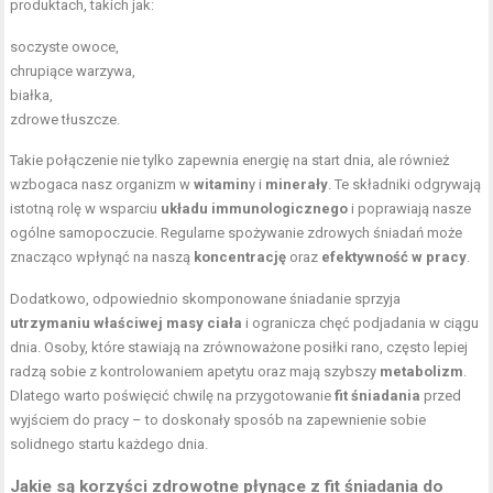
produktach, takich jak:
soczyste owoce,
chrupiące warzywa,
białka,
zdrowe tłuszcze.
Takie połączenie nie tylko zapewnia energię na start dnia, ale również
wzbogaca nasz organizm w
witamin
y i
minerały
. Te składniki odgrywają
istotną rolę w wsparciu
układu immunologicznego
i poprawiają nasze
ogólne samopoczucie. Regularne spożywanie zdrowych śniadań może
znacząco wpłynąć na naszą
koncentrację
oraz
efektywność w pracy
.
Dodatkowo, odpowiednio skomponowane śniadanie sprzyja
utrzymaniu właściwej
masy ciała
i ogranicza chęć podjadania w ciągu
dnia. Osoby, które stawiają na zrównoważone posiłki rano, często lepiej
radzą sobie z kontrolowaniem apetytu oraz mają szybszy
metabolizm
.
Dlatego warto poświęcić chwilę na przygotowanie
fit śniadania
przed
wyjściem do pracy – to doskonały sposób na zapewnienie sobie
solidnego startu każdego dnia.
Jakie są korzyści zdrowotne płynące z fit śniadania do