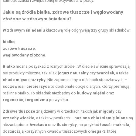
samopoczucia i zwiększonej efektywności w pracy.
Jakie są źródła białka, zdrowe tłuszcze i węglowodany
złożone w zdrowym śniadaniu?
W zdrowym śniadaniu
kluczową rolę odgrywają trzy grupy składników:
białko
,
zdrowe tłuszcze
,
węglowodany złożone
.
Białko
można pozyskać z różnych źródeł. W diecie świetnie sprawdzają
się produkty mleczne, takie jak
jogurt naturalny
czy
twarożek
, a także
chude mięso
oraz
ryby
. Nie zapominajmy o roślinach strączkowych –
soczewica
i
ciecierzyca
to doskonałe opcje dla tych, którzy preferują
roślinne białko. To składnik niezbędny do
budowy
mięśni
oraz
regeneracji organizmu
po wysiłku.
Zdrowe tłuszcze
znajdziemy w orzechach, takich jak
migdały
czy
orzechy włoskie
, a także w pestkach –
nasiona chia
i
siemię lniane
są
niezastąpione.
Awokado
oraz
tłuste ryby
, na przykład
łosoś
i
makrela
,
dostarczają korzystnych kwasów tłuszczowych
omega-3
, które