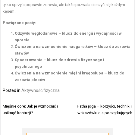
tylko sprzyja poprawie zdrowia, ale także pozwala cieszyć się każdym
kęsem.
Powiązane posty:
Odżywki węglodanowe – klucz do energii i wydajności w
sporcie
Ćwiczenia na wzmocnienie nadgarstków – klucz do zdrowia
stawów
Spacerowanie – klucz do zdrowia fizycznego i
psychicznego
Ćwiczenia na wzmocnienie mięśni kręgosłupa – klucz do
zdrowia pleców
Posted in
Aktywność fizyczna
Nawigacja
Mięśnie core: Jak je wzmocnić i
Hatha joga – korzyści, techniki i
wpisu
uniknąć kontuzji?
wskazówki dla początkujących