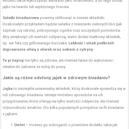
Możesz także wykorzystać awokado jako smarowidło, a do tego dodać
jajko na twardo lub wędzonego łososia.
Sałatki śniadaniowe
powinny obfitować w świeże składniki.
Doskonałym przykładem będzie sałatka z mieszanki zielonych liści (jak
szpinak czy rukola), pokrojonego ogórka oraz soczystych pomidorów.
Aby zwiększyć ich wartość odżywczą, warto dodać białkowy składnik,
np. ser feta czy grillowanego kurczaka.
Lekkość i smak podkreśli
doprawienie oliwą z oliwek oraz sokiem z cytryny.
Te przepisy
nie tylko są zdrowe, ale również łatwe do wykonania i
idealne do zabrania ze sobą do pracy.
Jakie są różne odsłony jajek w zdrowym śniadaniu?
Jajka
to niezwykle uniwersalny składnik, który doskonale sprawdza się w
roli zdrowego śniadania. Istnieje mnóstwo sposobów na ich
przygotowanie, które oferują nie tylko wartości odżywcze, ale również
różnorodność smaków. Oto kilka popularnych pomysłów na fit śniadanie
z jajkami:
Omlet
– możesz go wzbogacić o przeróżne dodatki, takie jak