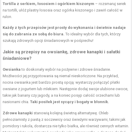
Tortilla z serkiem, łososiem i ogórkiem kiszonym
– rozsmaruj serek
na tortilli, ułóż plastry łososia oraz ogórka kiszonego i zawiń całość w
rulon.
Każdy z tych przepisów jest prosty do wykonania i świetnie nadaje
się do zabrania ze sobą do biura.
To idealny wybór dla tych, którzy
szukają zdrowych opcji śniadaniowych w pośpiechu!
Jakie są przepisy na owsiankę, zdrowe kanapki i sałatki
śniadaniowe?
Owsianka
to doskonały wybór na pożywne i zdrowe śniadanie.
Możliwości jej przygotowania są niemal nieskończone. Na przykład,
nocna owsianka jest bardzo prostą opcją: wystarczy połączyć płatki
owsiane z jogurtem lub mlekiem. Następnie dodaj swoje ulubione owoce,
takie jak banany czy jagody, a na koniec posyp całość orzechami lub
nasionami chia.
Taki posiłek jest sycący i bogaty w błonnik.
Zdrowe kanapki
stanowią kolejną świetną alternatywę. Chleb
pełnoziarnisty z pastą z soczewicy oraz świeżymi warzywami, takimi jak
pomidory i rukola, dostarcza nie tylko białka, ale również cennych witamin.