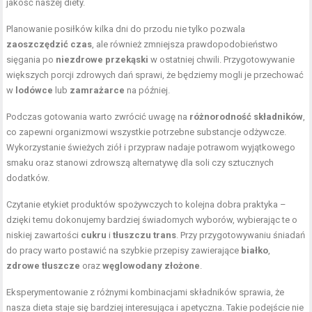
jakość naszej diety.
Planowanie posiłków kilka dni do przodu nie tylko pozwala
zaoszczędzić czas
, ale również zmniejsza prawdopodobieństwo
sięgania po
niezdrowe przekąski
w ostatniej chwili. Przygotowywanie
większych porcji zdrowych dań sprawi, że będziemy mogli je przechować
w
lodówce
lub
zamrażarce
na później.
Podczas gotowania warto zwrócić uwagę na
różnorodność składników
,
co zapewni organizmowi wszystkie potrzebne substancje odżywcze.
Wykorzystanie świeżych ziół i przypraw nadaje potrawom wyjątkowego
smaku oraz stanowi zdrowszą alternatywę dla soli czy sztucznych
dodatków.
Czytanie etykiet produktów spożywczych to kolejna dobra praktyka –
dzięki temu dokonujemy bardziej świadomych wyborów, wybierając te o
niskiej zawartości
cukru
i
tłuszczu trans
. Przy przygotowywaniu śniadań
do pracy warto postawić na szybkie przepisy zawierające
białko
,
zdrowe tłuszcze
oraz
węglowodany złożone
.
Eksperymentowanie z różnymi kombinacjami składników sprawia, że
nasza dieta staje się bardziej interesująca i apetyczna. Takie podejście nie