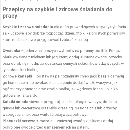
Przepisy na szybkie i zdrowe śniadania do
pracy
Szybkie i zdrowe śniadania
dla osób prowadzących aktywny tryb życia
są kluczowe, aby dobrze rozpocząć dzień. Oto kilka prostych pomysłów,
które możesz łatwo przygotować i zabrać ze sobą:
Owsianka
– jeden z najlepszych wyborów na poranny posiłek. Połącz
płatki owsiane z mlekiem lub jogurtem, dodaj ulubione owoce, orzechy
oraz odrobinę miodu, co dostarcza cennych składników odżywczych, w
tym błonnika i białka,
Zdrowe kanapki
– postaw na pełnoziarnisty chleb jako bazę. Posmaruj
go hummusem lub awokado, a następnie dodaj świeże warzywa, jak
ogórek czy pomidor, oraz źródło białka, jak wędzony łosoś lub jajko
gotowane na twardo,
Sałatki śniadaniowe
– przygotuj je z chrupiących warzyw, dodając
quinoa lub ciecierzycę oraz lekki dressing. Nasiona chia lub orzechy
wzbogacą smak oraz wartość odżywczą potrawy,
Placuszki serowe z morelą
– zmieszaj twaróg z jajkiem i dodaj
pokrojone owoce przed usmażeniem ich na patelni,