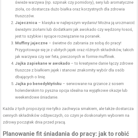
świeże warzywa (np. szpinak czy pomidory), sery lub aromatyczne
zioła, co dostarcza dużo białka oraz korzystnych dla zdrowia
tłuszczów.
Jajecznica
– klasyka w najlepszym wydaniu! Można ją urozmaicić
świeżymi ziołami lub dodatkami jak awokado czy wędzony łosoś,
jest to szybkie i sycące rozwiązanie na poranek.
Muffiny jajeczne
– świetne do zabrania ze sobą do pracy!
Przygotowuje się je z ubitych jajek oraz różnych składników, takich
jak warzywa czy ser feta, pieczonych w formie muffinek.
Jajka zapiekane w awokado
– to kreatywne danie łączy zdrowe
tłuszcze z białkiem jajek i stanowi znakomity wybór dla osób
dbających o linię.
Jajka po benedyktyńsku
– serwowane na grzance z sosem
holenderskim to pyszna opcja idealna na wyjątkowe okazje lub
weekendowe śniadanie.
Każda z tych propozycji nie tylko zachwyca smakiem, ale także dostarcza
cennych składników odżywczych, co czyni je doskonałym wyborem na
zdrowy początek dnia przed pracą.
Planowanie fit śniadania do pracy: jak to robić