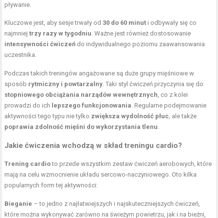
pływanie.
Kluczowe jest, aby sesje trwały od
30 do 60 minut
i odbywały się co
najmniej
trzy razy w tygodniu
. Ważne jest również dostosowanie
intensywności ćwiczeń
do indywidualnego poziomu zaawansowania
uczestnika.
Podczas takich treningów angażowane są duże grupy mięśniowe w
sposób
rytmiczny i powtarzalny
. Taki styl ćwiczeń przyczynia się do
stopniowego obciążania narządów wewnętrznych
, co z kolei
prowadzi do ich
lepszego funkcjonowania
. Regularne podejmowanie
aktywności tego typu nie tylko
zwiększa wydolność płuc
, ale także
poprawia zdolność mięśni do wykorzystania tlenu
.
Jakie ćwiczenia wchodzą w skład treningu cardio?
Trening cardio
to przede wszystkim zestaw ćwiczeń aerobowych, które
mają na celu wzmocnienie układu sercowo-naczyniowego. Oto kilka
popularnych form tej aktywności:
Bieganie
– to jedno z najłatwiejszych i najskuteczniejszych ćwiczeń,
które można wykonywać zarówno na świeżym powietrzu, jak i na bieżni,