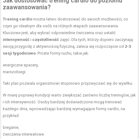
Jak dostosować trening cardio do poziomu
zaawansowania?
Trening cardio
można łatwo dostosować do swoich możliwości, co
czyni go idealnym dla osób na różnych etapach zaawansowania.
Kluczowe jest, aby wybrać odpowiednie ćwiczenia oraz ustalić
intensywność
i
częstotliwość
zajęć. Dla tych, którzy dopiero zaczynają
swoją przygodę z aktywnością fizyczną, zaleca się rozpoczęcie od
2-3
sesji tygodniowo
. Proste formy ruchu, takie jak:
energiczne spacery,
marszobiegi.
Taki plan pozwala organizmowi stopniowo przyzwyczaić się do wysiłku.
W miarę poprawy kondycji warto zwiększać zarówno liczbę treningów, jak
i ich intensywność. Osoby bardziej doświadczone mogą trenować
każdego dnia, wprowadzając bardziej wymagające formy cardio, na
przykład:
bieganie,
ćwiczenia interwałowe.