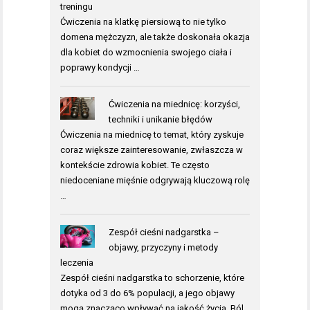
treningu
Ćwiczenia na klatkę piersiową to nie tylko
domena mężczyzn, ale także doskonała okazja
dla kobiet do wzmocnienia swojego ciała i
poprawy kondycji …
Ćwiczenia na miednicę: korzyści,
techniki i unikanie błędów
Ćwiczenia na miednicę to temat, który zyskuje
coraz większe zainteresowanie, zwłaszcza w
kontekście zdrowia kobiet. Te często
niedoceniane mięśnie odgrywają kluczową rolę
…
Zespół cieśni nadgarstka –
objawy, przyczyny i metody
leczenia
Zespół cieśni nadgarstka to schorzenie, które
dotyka od 3 do 6% populacji, a jego objawy
mogą znacząco wpływać na jakość życia. Ból,