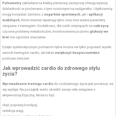
Pulsometry
zakładane na klatkę piersiową zazwyczaj oferują wyższą
dokładność w porównaniu z tymi noszonymi na nadgarstku. Użytkownicy
mogą korzystać zarówno z
zegarków sportowych
, jak i
aplikacji
mobilnych
, które również rejestrują tętno oraz inne ważne parametry
związane z treningiem. Dodatkowo, dla osób cierpiących na
cukrzycę
czy inne problemy metaboliczne, monitorowanie poziomu
glukozy we
krwi
ma ogromne znaczenie.
Dzięki systematycznym pomiarom tętna można nie tylko poprawić wyniki
swoich treningów cardio, ale także
zwiększyć bezpieczeństwo
podczas ćwiczeń.
Jak wprowadzić cardio do zdrowego stylu
życia?
Wprowadzenie treningu cardio
do codziennego życia jest prostsze, niż
się wydaje. Na początek warto określić swoje cele związane z
aktywnością fizyczną. Może to być:
chęć poprawy kondycji,
redukcja wagi,