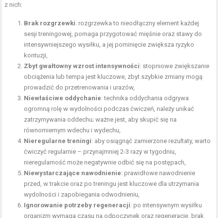
z nich:
Brak rozgrzewki
: rozgrzewka to nieodłączny element każdej
sesji treningowej, pomaga przygotować mięśnie oraz stawy do
intensywniejszego wysiłku, a jej pominięcie zwiększa ryzyko
kontuzji,
Zbyt gwałtowny wzrost intensywności
: stopniowe zwiększanie
obciążenia lub tempa jest kluczowe, zbyt szybkie zmiany mogą
prowadzić do przetrenowania i urazów,
Niewłaściwe oddychanie
:
technika oddychania
odgrywa
ogromną rolę w wydolności podczas ćwiczeń, należy unikać
zatrzymywania oddechu; ważne jest, aby skupić się na
równomiernym wdechu i wydechu,
Nieregularne treningi
: aby osiągnąć zamierzone rezultaty, warto
ćwiczyć regularnie – przynajmniej 2-3 razy w tygodniu,
nieregularność może negatywnie odbić się na postępach,
Niewystarczające nawodnienie
: prawidłowe nawodnienie
przed, w trakcie oraz po treningu jest kluczowe dla utrzymania
wydolności i zapobiegania odwodnieniu,
Ignorowanie potrzeby regeneracji
: po intensywnym wysiłku
organizm wymaga czasu na odpoczynek oraz regenerację, brak