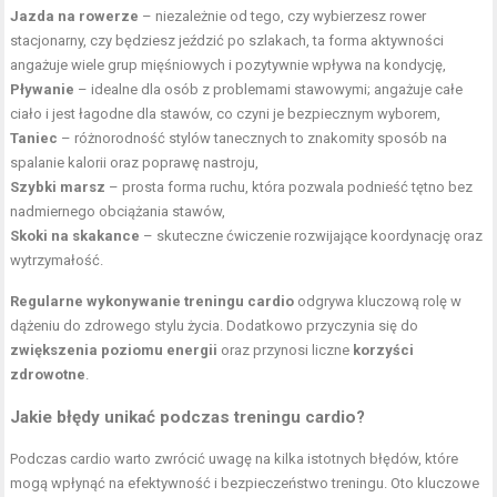
Jazda na rowerze
– niezależnie od tego, czy wybierzesz
rower
stacjonarny
, czy będziesz jeździć po szlakach, ta forma aktywności
angażuje wiele grup mięśniowych i pozytywnie wpływa na kondycję,
Pływanie
– idealne dla osób z problemami stawowymi; angażuje całe
ciało i jest łagodne dla stawów, co czyni je bezpiecznym wyborem,
Taniec
– różnorodność stylów tanecznych to znakomity sposób na
spalanie kalorii oraz poprawę nastroju,
Szybki marsz
– prosta forma ruchu, która pozwala podnieść tętno bez
nadmiernego obciążania stawów,
Skoki na skakance
– skuteczne ćwiczenie rozwijające koordynację oraz
wytrzymałość.
Regularne wykonywanie treningu cardio
odgrywa kluczową rolę w
dążeniu do zdrowego stylu życia. Dodatkowo przyczynia się do
zwiększenia poziomu energii
oraz przynosi liczne
korzyści
zdrowotne
.
Jakie błędy unikać podczas treningu cardio?
Podczas cardio warto zwrócić uwagę na kilka istotnych błędów, które
mogą wpłynąć na efektywność i bezpieczeństwo treningu. Oto kluczowe