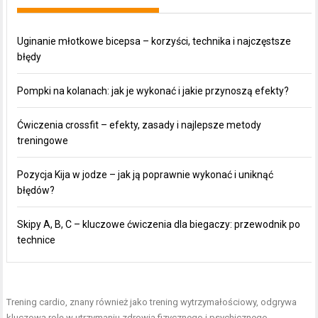
Uginanie młotkowe bicepsa – korzyści, technika i najczęstsze
błędy
Pompki na kolanach: jak je wykonać i jakie przynoszą efekty?
Ćwiczenia crossfit – efekty, zasady i najlepsze metody
treningowe
Pozycja Kija w jodze – jak ją poprawnie wykonać i uniknąć
błędów?
Skipy A, B, C – kluczowe ćwiczenia dla biegaczy: przewodnik po
technice
Trening cardio, znany również jako trening wytrzymałościowy, odgrywa
kluczową rolę w utrzymaniu zdrowia fizycznego i psychicznego.