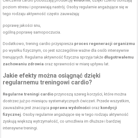
Ćwiczenia cardio pobudzają produkcję
endorfin
, dzięki czemu obniżają
poziom stresu i poprawiają nastrój. Osoby regularnie angażujące się w
tego rodzaju aktywność często zauważają:
poprawę jakości snu,
ogólną poprawę samopoczucia.
Dodatkowo, trening cardio przyspiesza
proces regeneracji organizmu
po wysiłku fizycznym, co jest szczególnie ważne dla osób intensywnie
trenujących. Regularna aktywność fizyczna sprzyja także
długotrwałemu
zachowaniu zdrowia
oraz sprawności w miarę upływu lat.
Jakie efekty można osiągnąć dzięki
regularnemu treningowi cardio?
Regularne treningi cardio
przynoszą szereg korzyści, które można
dostrzec już po miesiącu systematycznych ćwiczeń. Przede wszystkim,
zauważalna jest znacząca
poprawa wydolności
oraz
kondycji
fizycznej
. Osoby regularnie angażujące się w tego rodzaju aktywność
zyskują większą wytrzymałość, co umożliwia im dłuższe i bardziej
intensywne treningi.