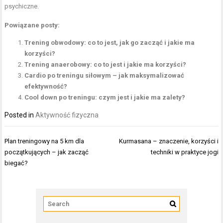
psychiczne.
Powiązane posty:
Trening obwodowy: co to jest, jak go zacząć i jakie ma
korzyści?
Trening anaerobowy: co to jest i jakie ma korzyści?
Cardio po treningu siłowym – jak maksymalizować
efektywność?
Cool down po treningu: czym jest i jakie ma zalety?
Posted in
Aktywność fizyczna
Nawigacja
Plan treningowy na 5 km dla
Kurmasana – znaczenie, korzyści i
wpisu
początkujących – jak zacząć
techniki w praktyce jogi
biegać?