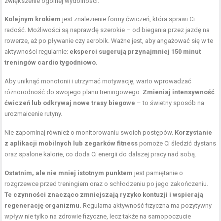
zwiększenie ogólnej wydolności.
Kolejnym krokiem
jest znalezienie formy ćwiczeń, która sprawi Ci
radość. Możliwości są naprawdę szerokie – od biegania przez jazdę na
rowerze, aż po pływanie czy aerobik. Ważne jest, aby angażować się w te
aktywności regularnie;
eksperci sugerują przynajmniej 150 minut
treningów cardio tygodniowo.
Aby uniknąć monotonii i utrzymać motywację, warto wprowadzać
różnorodność do swojego planu treningowego.
Zmieniaj intensywność
ćwiczeń lub odkrywaj nowe trasy biegowe
– to świetny sposób na
urozmaicenie rutyny.
Nie zapominaj również o monitorowaniu swoich postępów.
Korzystanie
z aplikacji mobilnych lub zegarków fitness
pomoże Ci śledzić dystans
oraz spalone kalorie, co doda Ci energii do dalszej pracy nad sobą.
Ostatnim, ale nie mniej istotnym punktem
jest pamiętanie o
rozgrzewce przed treningiem oraz o schłodzeniu po jego zakończeniu.
Te czynności znacząco zmniejszają ryzyko kontuzji i wspierają
regenerację organizmu.
Regularna aktywność fizyczna ma pozytywny
wpływ nie tylko na zdrowie fizyczne, lecz także na samopoczucie