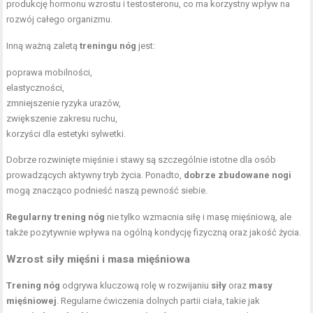
produkcję hormonu wzrostu i testosteronu, co ma korzystny wpływ na
rozwój całego organizmu.
Inną ważną zaletą
treningu nóg
jest:
poprawa mobilności,
elastyczności,
zmniejszenie ryzyka urazów,
zwiększenie zakresu ruchu,
korzyści dla estetyki sylwetki.
Dobrze rozwinięte mięśnie i stawy są szczególnie istotne dla osób
prowadzących aktywny tryb życia. Ponadto,
dobrze zbudowane nogi
mogą znacząco podnieść naszą pewność siebie.
Regularny trening nóg
nie tylko wzmacnia siłę i masę mięśniową, ale
także pozytywnie wpływa na ogólną kondycję fizyczną oraz jakość życia.
Wzrost siły mięśni i masa mięśniowa
Trening nóg
odgrywa kluczową rolę w rozwijaniu
siły
oraz
masy
mięśniowej
. Regularne ćwiczenia dolnych partii ciała, takie jak