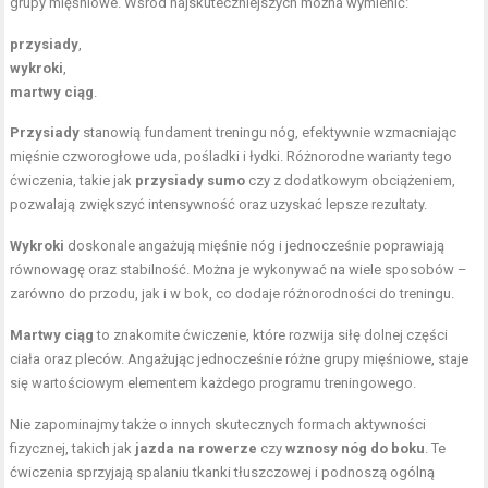
grupy mięśniowe. Wśród najskuteczniejszych można wymienić:
przysiady
,
wykroki
,
martwy ciąg
.
Przysiady
stanowią fundament treningu nóg, efektywnie wzmacniając
mięśnie czworogłowe uda, pośladki i łydki. Różnorodne warianty tego
ćwiczenia, takie jak
przysiady sumo
czy z dodatkowym obciążeniem,
pozwalają zwiększyć intensywność oraz uzyskać lepsze rezultaty.
Wykroki
doskonale angażują mięśnie nóg i jednocześnie poprawiają
równowagę oraz stabilność. Można je wykonywać na wiele sposobów –
zarówno do przodu, jak i w bok, co dodaje różnorodności do treningu.
Martwy ciąg
to znakomite ćwiczenie, które rozwija siłę dolnej części
ciała oraz pleców. Angażując jednocześnie różne grupy mięśniowe, staje
się wartościowym elementem każdego programu treningowego.
Nie zapominajmy także o innych skutecznych formach aktywności
fizycznej, takich jak
jazda na rowerze
czy
wznosy nóg do boku
. Te
ćwiczenia sprzyjają spalaniu tkanki tłuszczowej i podnoszą ogólną