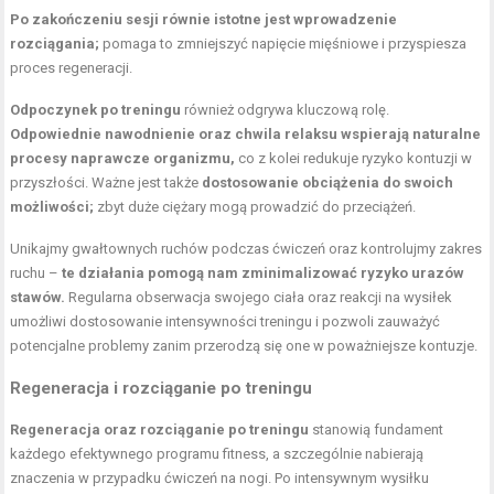
Po zakończeniu sesji równie istotne jest wprowadzenie
rozciągania;
pomaga to zmniejszyć napięcie mięśniowe i przyspiesza
proces regeneracji.
Odpoczynek po treningu
również odgrywa kluczową rolę.
Odpowiednie nawodnienie oraz chwila relaksu wspierają naturalne
procesy naprawcze organizmu,
co z kolei redukuje ryzyko kontuzji w
przyszłości. Ważne jest także
dostosowanie obciążenia do swoich
możliwości;
zbyt duże ciężary mogą prowadzić do przeciążeń.
Unikajmy gwałtownych ruchów podczas ćwiczeń oraz kontrolujmy zakres
ruchu –
te działania pomogą nam zminimalizować ryzyko urazów
stawów.
Regularna obserwacja swojego ciała oraz reakcji na wysiłek
umożliwi dostosowanie intensywności treningu i pozwoli zauważyć
potencjalne problemy zanim przerodzą się one w poważniejsze kontuzje.
Regeneracja i rozciąganie po treningu
Regeneracja oraz rozciąganie po treningu
stanowią fundament
każdego efektywnego programu fitness, a szczególnie nabierają
znaczenia w przypadku ćwiczeń na nogi. Po intensywnym wysiłku