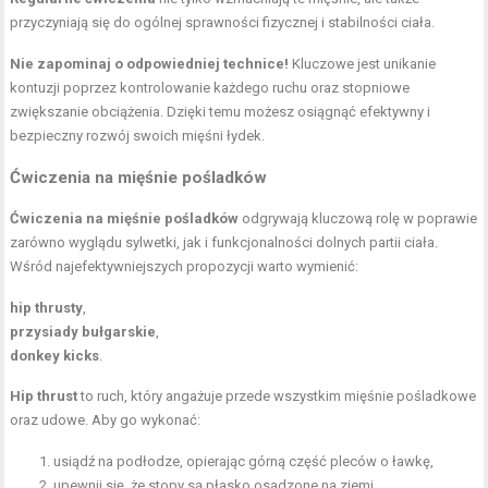
przyczyniają się do ogólnej sprawności fizycznej i stabilności ciała.
Nie zapominaj o odpowiedniej technice!
Kluczowe jest unikanie
kontuzji poprzez kontrolowanie każdego ruchu oraz stopniowe
zwiększanie obciążenia. Dzięki temu możesz osiągnąć efektywny i
bezpieczny rozwój swoich mięśni łydek.
Ćwiczenia na mięśnie pośladków
Ćwiczenia na mięśnie pośladków
odgrywają kluczową rolę w poprawie
zarówno wyglądu sylwetki, jak i funkcjonalności dolnych partii ciała.
Wśród najefektywniejszych propozycji warto wymienić:
hip thrusty
,
przysiady bułgarskie
,
donkey kicks
.
Hip thrust
to ruch, który angażuje przede wszystkim mięśnie pośladkowe
oraz udowe. Aby go wykonać:
usiądź na podłodze, opierając górną część pleców o ławkę,
upewnij się, że stopy są płasko osadzone na ziemi,