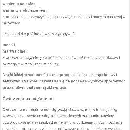
wspięcia na palce
,
warianty z obciążeniem
,
które znacząco przyczyniają się do zwiększenia siły i masy mięśniowej w
tej okolicy.
Jeśli chodzi o
pośladki
, warto wykonywać:
mostki
,
martwe ciągi
,
które wzmacniają nie tylko pośladki, ale również dolną część pleców i
pomagają w stabilizacji miednicy.
Dzięki takiej różnorodności treningu nóg staje się on kompleksowy i
efektywny.
To z kolei przekłada się na poprawę wyników sportowych
oraz ułatwia codzienną aktywność.
Ćwiczenia na mięśnie ud
Ćwiczenia na mięśnie ud
odgrywają kluczową rolę w treningu nóg,
wpływając zarówno na siłę, jak i masę dolnych partii ciała. Mięśnie
czworogłowe uda są niezbędne nie tylko w codziennych czynnościach,
ale także podczas uprawiania sportów wymagających dużego wysiłku.