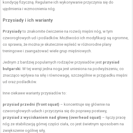
kondycję fizyczną. Regularne ich wykonywanie przyczynia się do
ujędrnienia i wzmocnienia nóg.
Przysiady i ich warianty
Przysiady
to znakomite ćwiczenie na rozwój mięśni nóg, w tym
czworogłowych ud i pośladków. Możliwości ich modyfikacji są ogromne,
co sprawia, że można je skutecznie wpleść w różnorodne plany
treningowe i zaangażować wiele grup mięśniowych.
Jednym z bardziej popularnych rodzajów przysiadów jest
przysiad
bułgarski
. W tej wersji jedna noga jest uniesiona na podwyższeniu, co
znacząco wpływa na siłę i równowagę, szczególnie w przypadku mięśni
ud oraz pośladków.
Inne ciekawe warianty przysiadów to:
przysiad przedni (front squat)
– koncentruje się głównie na
czworogłowych udach i przyczynia się do poprawy postawy,
przysiad z wyciskaniem nad głowę (overhead squat)
– łączy pracę
nóg ze stabilizacją górnej części ciała, co jest świetnym sposobem na
zwiększenie ogólnej siły,