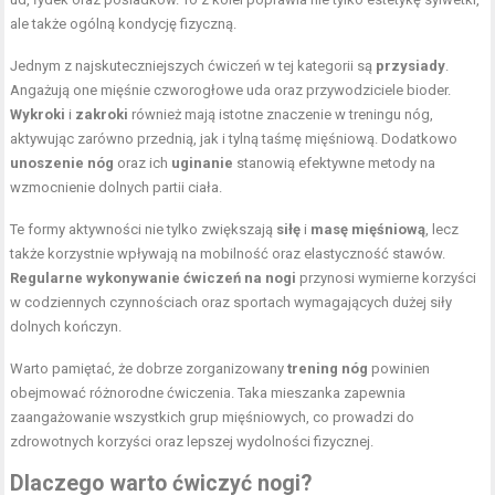
ale także ogólną kondycję fizyczną.
Jednym z najskuteczniejszych ćwiczeń w tej kategorii są
przysiady
.
Angażują one mięśnie czworogłowe uda oraz przywodziciele bioder.
Wykroki
i
zakroki
również mają istotne znaczenie w treningu nóg,
aktywując zarówno przednią, jak i tylną taśmę mięśniową. Dodatkowo
unoszenie nóg
oraz ich
uginanie
stanowią efektywne metody na
wzmocnienie dolnych partii ciała.
Te formy aktywności nie tylko zwiększają
siłę
i
masę mięśniową
, lecz
także korzystnie wpływają na mobilność oraz elastyczność stawów.
Regularne wykonywanie ćwiczeń na nogi
przynosi wymierne korzyści
w codziennych czynnościach oraz sportach wymagających dużej siły
dolnych kończyn.
Warto pamiętać, że dobrze zorganizowany
trening nóg
powinien
obejmować różnorodne ćwiczenia. Taka mieszanka zapewnia
zaangażowanie wszystkich grup mięśniowych, co prowadzi do
zdrowotnych korzyści oraz lepszej wydolności fizycznej.
Dlaczego warto ćwiczyć nogi?