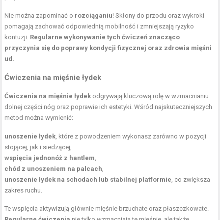
Nie można zapominać o
rozciąganiu
! Skłony do przodu oraz wykroki
pomagają zachować odpowiednią mobilność i zmniejszają ryzyko
kontuzji.
Regularne wykonywanie tych ćwiczeń znacząco
przyczynia się do poprawy kondycji fizycznej oraz zdrowia mięśni
ud.
Ćwiczenia na mięśnie łydek
Ćwiczenia na mięśnie łydek
odgrywają kluczową rolę w wzmacnianiu
dolnej części nóg oraz poprawie ich estetyki. Wśród najskuteczniejszych
metod można wymienić:
unoszenie łydek
, które z powodzeniem wykonasz zarówno w pozycji
stojącej, jak i siedzącej,
wspięcia jednonóż z hantlem
,
chód z unoszeniem na palcach
,
unoszenie łydek na schodach lub stabilnej platformie
, co zwiększa
zakres ruchu.
Te wspięcia aktywizują głównie mięśnie brzuchate oraz płaszczkowate.
Regularne ćwiczenia
nie tylko wzmacniają te mięśnie, ale także