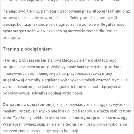
Planując swój trening, pamiętaj o zachowaniu
prawidłowej techniki
oraz
odpowiedniej liczbie powtórzeń i serii. Takie podejście pomoże Ci
uniknąć kontuzji i skutecznie osiągnąć zamierzone cele.
Regularność i
systematyczność
w ćwiczeniach są niezwykle istotne dla Twoich
postępów.
Trening z obciążeniem
Trening z obciążeniem
stanowi kluczowy element skutecznego
programu ćwiczeń na nogi. Wykorzystanie hantli czy sztangi podnosi
intensywność sesji treningowych, co przyspiesza rozwój
masy
mięśniowej
oraz
siły
. Regularne wykonywanie takich ćwiczeń stymuluje
wzrost mięśni nóg, co jest szczególnie istotne dla osób dążących do
poprawy swojej sylwetki i ogólnej wydolności.
Ćwiczenia z obciążeniem
, takie jak przysiady ze sztangą czy wykroki z
hantlami, angażują nie tylko mięśnie ud i pośladków, ale także stabilizatory
ciała. To z kolei przekłada się na lepszą
koordynację
oraz
równowagę
.
Ważne jest również skupienie się na
technice
– prawidłowe wykonanie
ćwiczeń znacząco redukuje ryzyko kontuzji.