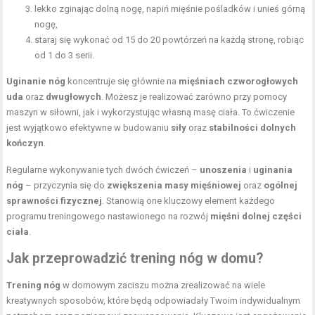
lekko zginając dolną nogę, napiń mięśnie pośladków i unieś górną
nogę,
staraj się wykonać od 15 do 20 powtórzeń na każdą stronę, robiąc
od 1 do 3 serii.
Uginanie nóg
koncentruje się głównie na
mięśniach czworogłowych
uda
oraz
dwugłowych
. Możesz je realizować zarówno przy pomocy
maszyn w siłowni, jak i wykorzystując własną masę ciała. To ćwiczenie
jest wyjątkowo efektywne w budowaniu
siły
oraz
stabilności dolnych
kończyn
.
Regularne wykonywanie tych dwóch ćwiczeń –
unoszenia
i
uginania
nóg
– przyczynia się do
zwiększenia masy mięśniowej
oraz
ogólnej
sprawności fizycznej
. Stanowią one kluczowy element każdego
programu treningowego nastawionego na rozwój
mięśni dolnej części
ciała
.
Jak przeprowadzić trening nóg w domu?
Trening nóg
w domowym zaciszu można zrealizować na wiele
kreatywnych sposobów, które będą odpowiadały Twoim indywidualnym