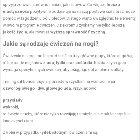
sprzyja zdrowiu zarówno mięśni, jak i stawów. Co więcej,
lepsza
elastyczność
pozytywnie oddziałuje na naszą postawę ciała oraz może
pomóc w łagodzeniu bólu pleców. Dlatego warto uwzględnić te elementy
w swoim programie ćwiczeń. Dzięki temu zyskamy nie tylko
lepszą
jakość życia
, ale również
wyższą sprawność fizyczną
.
Jakie są rodzaje ćwiczeń na nogi?
Ćwiczenia na nogi można podzielić na trzy główne grupy, które angażują
różne partie mięśniowe:
uda
,
łydki
oraz
pośladki
. Każda z tych grup
wymaga specyficznych ćwiczeń, aby osiągnąć optymalne rezultaty.
Trening
ud
koncentruje się przede wszystkim na wzmocnieniu
czworogłowego
i
dwugłowego uda
. Przykładowo:
przysiady
,
wykroki
,
to świetne ruchy, które nie tylko rozwijają te mięśnie, ale także angażują
inne części ciała.
Z kolei w przypadku
łydek
istotnymi ćwiczeniami są: