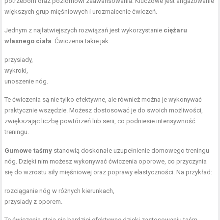
potrzebom oraz poziomowi zaawansowania. Kluczowe jest angażowanie
większych grup mięśniowych i urozmaicenie ćwiczeń.
Jednym z najłatwiejszych rozwiązań jest wykorzystanie
ciężaru
własnego ciała
. Ćwiczenia takie jak:
przysiady,
wykroki,
unoszenie nóg.
Te ćwiczenia są nie tylko efektywne, ale również można je wykonywać
praktycznie wszędzie. Możesz dostosować je do swoich możliwości,
zwiększając liczbę powtórzeń lub serii, co podniesie intensywność
treningu.
Gumowe taśmy
stanowią doskonałe uzupełnienie domowego treningu
nóg. Dzięki nim możesz wykonywać ćwiczenia oporowe, co przyczynia
się do wzrostu siły mięśniowej oraz poprawy elastyczności. Na przykład:
rozciąganie nóg w różnych kierunkach,
przysiady z oporem.
Te ćwiczenia stają się bardziej efektywne dzięki zastosowaniu taśm.