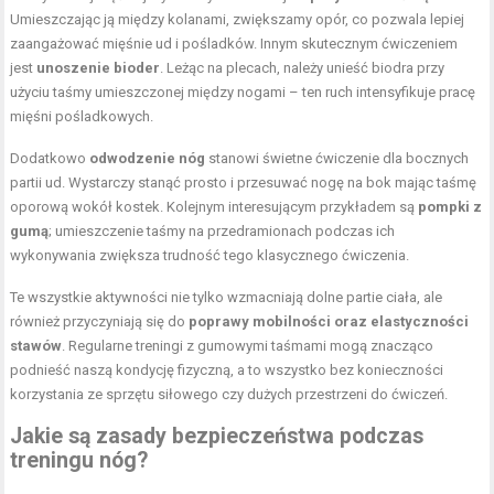
Umieszczając ją między kolanami, zwiększamy opór, co pozwala lepiej
zaangażować mięśnie ud i pośladków. Innym skutecznym ćwiczeniem
jest
unoszenie bioder
. Leżąc na plecach, należy unieść biodra przy
użyciu taśmy umieszczonej między nogami – ten ruch intensyfikuje pracę
mięśni pośladkowych.
Dodatkowo
odwodzenie nóg
stanowi świetne ćwiczenie dla bocznych
partii ud. Wystarczy stanąć prosto i przesuwać nogę na bok mając taśmę
oporową wokół kostek. Kolejnym interesującym przykładem są
pompki z
gumą
; umieszczenie taśmy na przedramionach podczas ich
wykonywania zwiększa trudność tego klasycznego ćwiczenia.
Te wszystkie aktywności nie tylko wzmacniają dolne partie ciała, ale
również przyczyniają się do
poprawy mobilności oraz elastyczności
stawów
. Regularne treningi z gumowymi taśmami mogą znacząco
podnieść naszą kondycję fizyczną, a to wszystko bez konieczności
korzystania ze sprzętu siłowego czy dużych przestrzeni do ćwiczeń.
Jakie są zasady bezpieczeństwa podczas
treningu nóg?