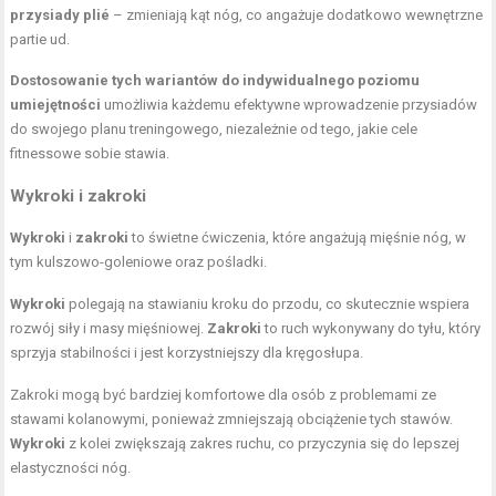
przysiady plié
– zmieniają kąt nóg, co angażuje dodatkowo wewnętrzne
partie ud
.
Dostosowanie tych wariantów do indywidualnego poziomu
umiejętności
umożliwia każdemu efektywne wprowadzenie przysiadów
do swojego planu treningowego, niezależnie od tego, jakie cele
fitnessowe sobie stawia.
Wykroki i zakroki
Wykroki
i
zakroki
to świetne ćwiczenia, które angażują mięśnie nóg, w
tym kulszowo-goleniowe oraz pośladki.
Wykroki
polegają na stawianiu kroku do przodu, co skutecznie wspiera
rozwój siły i masy mięśniowej.
Zakroki
to ruch wykonywany do tyłu, który
sprzyja stabilności i jest korzystniejszy dla kręgosłupa.
Zakroki mogą być bardziej komfortowe dla osób z problemami ze
stawami kolanowymi, ponieważ zmniejszają obciążenie tych stawów.
Wykroki
z kolei zwiększają zakres ruchu, co przyczynia się do lepszej
elastyczności nóg.