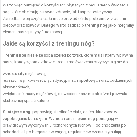
Warto więc pamiętać o korzyściach płynących z regularnego ćwiczenia
nóg, które obejmują zarówno zdrowie, jak i aspekt estetyczny.
Zaniedbanie tej części ciała może prowadzić do problemów z bólami
pleców oraz stawów. Dlatego warto zadbać o
trening nóg
jako integralny
element naszej rutyny fitnessowej.
Jakie są korzyści z treningu nóg?
Trening nóg
niesie ze sobą szereg korzyści, które mają istotny wpływ na
naszą kondycję oraz zdrowie. Regularne ćwiczenia przyczyniają się do:
wzrostu siły mięśniowej,
lepszych wyników w różnych dyscyplinach sportowych oraz codziennych
aktywnościach,
zwiększenia masy mięśniowej, co wspiera nasz metabolizm i pozwala
skuteczniej spalać kalorie.
Silniejsze nogi
poprawiają stabilność ciała, co jest kluczowe w
zapobieganiu kontuzjom. Wzmocnione mięśnie nóg pomagają w
prawidłowym wykonywaniu różnorodnych ruchów – od chodzenia po
schodach aż po bieganie. Co więcej, regularne ćwiczenia stymulują