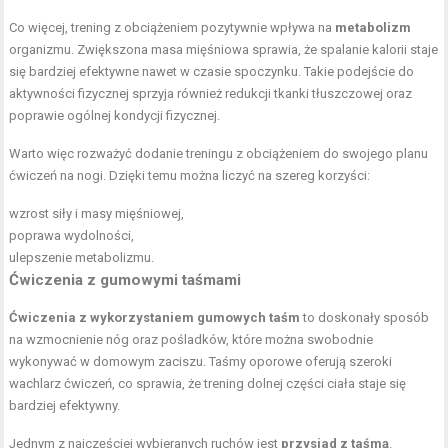
Co więcej, trening z obciążeniem pozytywnie wpływa na
metabolizm
organizmu. Zwiększona masa mięśniowa sprawia, że spalanie kalorii staje
się bardziej efektywne nawet w czasie spoczynku. Takie podejście do
aktywności fizycznej sprzyja również redukcji tkanki tłuszczowej oraz
poprawie ogólnej kondycji fizycznej.
Warto więc rozważyć dodanie treningu z obciążeniem do swojego planu
ćwiczeń na nogi. Dzięki temu można liczyć na szereg korzyści:
wzrost siły i masy mięśniowej,
poprawa wydolności,
ulepszenie metabolizmu.
Ćwiczenia z gumowymi taśmami
Ćwiczenia z wykorzystaniem gumowych taśm
to doskonały sposób
na wzmocnienie nóg oraz pośladków, które można swobodnie
wykonywać w domowym zaciszu. Taśmy oporowe oferują szeroki
wachlarz ćwiczeń, co sprawia, że trening dolnej części ciała staje się
bardziej efektywny.
Jednym z najczęściej wybieranych ruchów jest
przysiad z taśmą
.