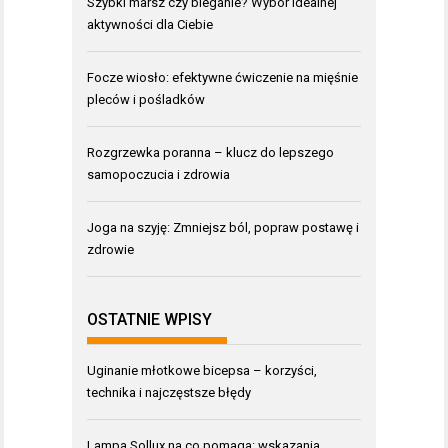
Szybki marsz czy bieganie? Wybór idealnej
aktywności dla Ciebie
Focze wiosło: efektywne ćwiczenie na mięśnie
pleców i pośladków
Rozgrzewka poranna – klucz do lepszego
samopoczucia i zdrowia
Joga na szyję: Zmniejsz ból, popraw postawę i
zdrowie
OSTATNIE WPISY
Uginanie młotkowe bicepsa – korzyści,
technika i najczęstsze błędy
Lampa Sollux na co pomaga: wskazania,