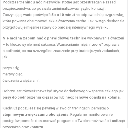
Podczas treningu nóg
niezwykle istotne jest przestrzeganie zasad
bezpieczeństwa, co pozwala zminimalizować ryzyko kontuzji.
Zaczynając, warto poświęcić
5 do 10 minut
na odpowiednią rozgrzewkę,
która powinna obejmować lekkie ćwiczenia cardio. Taki wstęp doskonale
przygotowuje mięśnie i stawy do bardziej intensywnego wysiłku.
Nie można zapominać o prawidłowej technice
wykonywania ćwiczeń
– to kluczowy element sukcesu. Wzmacnianie mięśni
„core”
poprawia
stabilność, co ma szczególne znaczenie przy trudniejszych zadaniach,
jak:
przysiady,
martwy ciąg,
ćwiczenia z ciężarami
.
Dobrze jest również rozważyć użycie dodatkowego wsparcia, takiego jak
pasy do podnoszenia ciężarów
lub
neoprenowe opaski na kolana
.
Kiedy już poczujesz się pewniej w swoich treningach, pamiętaj o
stopniowym zwiększaniu obciążenia
. Regularne monitorowanie
postępów pomoże dostosować program do Twoich możliwości i uniknąć
przeciążeń oraz kontuzji.