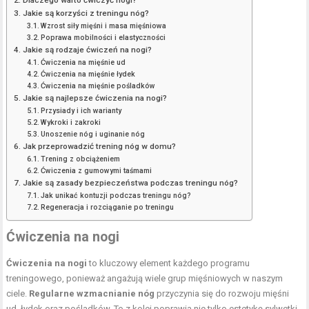
Dlaczego warto ćwiczyć nogi?
Jakie są korzyści z treningu nóg?
Wzrost siły mięśni i masa mięśniowa
Poprawa mobilności i elastyczności
Jakie są rodzaje ćwiczeń na nogi?
Ćwiczenia na mięśnie ud
Ćwiczenia na mięśnie łydek
Ćwiczenia na mięśnie pośladków
Jakie są najlepsze ćwiczenia na nogi?
Przysiady i ich warianty
Wykroki i zakroki
Unoszenie nóg i uginanie nóg
Jak przeprowadzić trening nóg w domu?
Trening z obciążeniem
Ćwiczenia z gumowymi taśmami
Jakie są zasady bezpieczeństwa podczas treningu nóg?
Jak unikać kontuzji podczas treningu nóg?
Regeneracja i rozciąganie po treningu
Ćwiczenia na nogi
Ćwiczenia na nogi
to kluczowy element każdego programu
treningowego, ponieważ angażują wiele grup mięśniowych w naszym
ciele.
Regularne wzmacnianie nóg
przyczynia się do rozwoju mięśni
ud, łydek oraz pośladków. To z kolei poprawia nie tylko estetykę sylwetki,