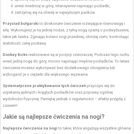
unieś miednicę w górę, intensywnie napinając pośladki,
zatrzymaj się na chwilę w najwyższym punkcie.
Przysiad bułgarski
to doskonałe ćwiczenie rozwijające równowagę i
siłę. Wykonujesz je na jednej nodze, z tylną nogą opartą o podwyższenie,
takie jak ławka. Zginając kolano nogi przedniej, obniżaj ciało, kontrolując
stabilność całej postawy.
Donkey kicks
realizowane są w pozycji czworaczej. Podczas tego ruchu
unieś jedną nogę do góry, mocno napinając mięśnie pośladków. To łatwe
ćwiczenie możesz wykonywać bez dodatkowego obciążenia lub
wzbogacić je o ciężarki dla większego wyzwania.
Systematyczne praktykowanie tych ćwiczeń
przyczyni się do
uzyskania jędrnych i krągłych pośladków oraz poprawy ogólnej
wydolności fizycznej. Pamiętaj jednak o regularności – efekty przyjdą z
czasem!
Jakie są najlepsze ćwiczenia na nogi?
Najlepsze ćwiczenia na nogi
to takie, które angażują wszystkie główne