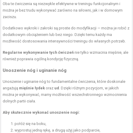
Oba te ćwiczenia są niezwykle efektywne w treningu funkcjonalnym i
można je bez trudu wykonywać zarówno na siłowni, jak i w domowym
zaciszu.
Dodatkowo wykroki i zakroki są proste do modyfikacji — można je robić z
dodatkowym obciążeniem lub bez niego. Dzięki temu każdy ma
możliwość dostosowania intensywności treningu do własnych potrzeb.
Regularne wykonywanie tych ćwiczeń
nie tylko wzmacnia mięśnie, ale
również poprawia ogólną kondycję fizyczną.
Unoszenie nóg i uginanie nóg
Unoszenie i uginanie nóg to fundamentalne ćwiczenia, które doskonale
angażują
mięśnie łydek
oraz
ud
. Dzięki różnym pozycjom, w jakich
można je wykonywać, mamy możliwość wszechstronnego wzmocnienia
dolnych partii ciała.
Aby skutecznie wykonać unoszenie nogi:
połóż się na boku,
wyprostuj jedną rękę, a drugą użyj jako podparcie,