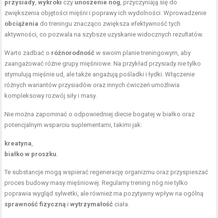
przysiady
,
wykroki
czy
unoszenie nóg
, przyczyniają się do
zwiększenia objętości mięśni i poprawy ich wydolności. Wprowadzenie
obciążenia
do treningu znacząco zwiększa efektywność tych
aktywności, co pozwala na szybsze uzyskanie widocznych rezultatów.
Warto zadbać o
różnorodność
w swoim planie treningowym, aby
zaangażować różne grupy mięśniowe. Na przykład przysiady nie tylko
stymulują mięśnie ud, ale także angażują pośladki i łydki. Włączenie
różnych wariantów przysiadów oraz innych ćwiczeń umożliwia
kompleksowy rozwój siły i masy.
Nie można zapominać o odpowiedniej diecie bogatej w białko oraz
potencjalnym wsparciu suplementami, takimi jak:
kreatyna
,
białko w proszku
.
Te substancje mogą wspierać regenerację organizmu oraz przyspieszać
proces budowy masy mięśniowej. Regularny trening nóg nie tylko
poprawia wygląd sylwetki, ale również ma pozytywny wpływ na ogólną
sprawność fizyczną
i
wytrzymałość
ciała.