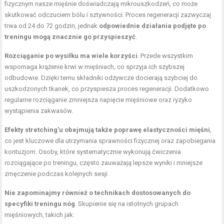
fizycznym nasze mięśnie doświadczają mikrouszkodzeń, co może
skutkować odczuciem bólu i sztywności. Proces regeneracji zazwyczaj
trwa od 24 do 72 godzin, jednak
odpowiednie działania podjęte po
treningu mogą znacznie go przyspieszyć
.
Rozciąganie po wysiłku ma wiele korzyści
. Przede wszystkim
wspomaga krążenie krwi w mięśniach, co sprzyja ich szybszej
odbudowie. Dzięki temu składniki odżywcze docierają szybciej do
uszkodzonych tkanek, co przyspiesza proces regeneracji. Dodatkowo
regularne rozciąganie zmniejsza napięcie mięśniowe oraz ryzyko
wystąpienia zakwasów.
Efekty stretching’u obejmują także poprawę elastyczności mięśni
,
co jest kluczowe dla utrzymania sprawności fizycznej oraz zapobiegania
kontuzjom. Osoby, które systematycznie wykonują ćwiczenia
rozciągające po treningu, często zauważają lepsze wyniki i mniejsze
zmęczenie podczas kolejnych sesji.
Nie zapominajmy również o technikach dostosowanych do
specyfiki treningu nóg
. Skupienie się na istotnych grupach
mięśniowych, takich jak: