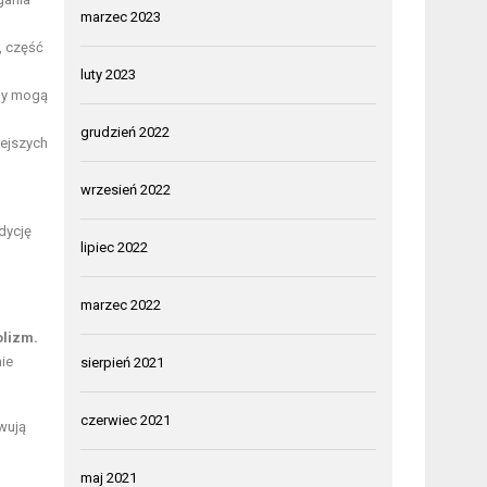
marzec 2023
, część
luty 2023
ody mogą
grudzień 2022
iejszych
wrzesień 2022
dycję
lipiec 2022
marzec 2022
olizm.
nie
sierpień 2021
czerwiec 2021
ywują
maj 2021