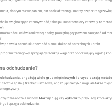
 minut, dobrym rozwiązaniem jest podział treningu na trzy części: rozgrzewkę
hniki zwiększające intensywność, takie jak superserie czy interwały, te met
eń.
 możliwości i celów konkretnej osoby, początkujący powinni zaczynać od mn
i.
ków pozwala ocenić skuteczność planu i dokonać potrzebnych korekt.
rogram treningowy sprzyjający redukcji wagi oraz poprawiający ogólną kon
i na odchudzanie?
 odchudzania, angażują wiele grup mięśniowych i przyspieszają metab
tecznie spalają tkankę tłuszczową, angażując nie tylko nogi, ale także mięś
 energetyczny.
łączą różne rodzaje ruchów.
Martwy ciąg
czy
wykroki
to przykłady, które akt
ningu i sprzyja odchudzaniu.