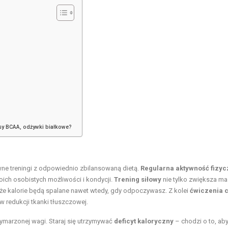
sy BCAA, odżywki białkowe?
wne treningi z odpowiednio zbilansowaną dietą.
Regularna aktywność fizy
ich osobistych możliwości i kondycji.
Trening siłowy
nie tylko zwiększa m
że kalorie będą spalane nawet wtedy, gdy odpoczywasz. Z kolei
ćwiczenia 
w redukcji tkanki tłuszczowej.
wymarzonej wagi. Staraj się utrzymywać
deficyt kaloryczny
– chodzi o to, ab