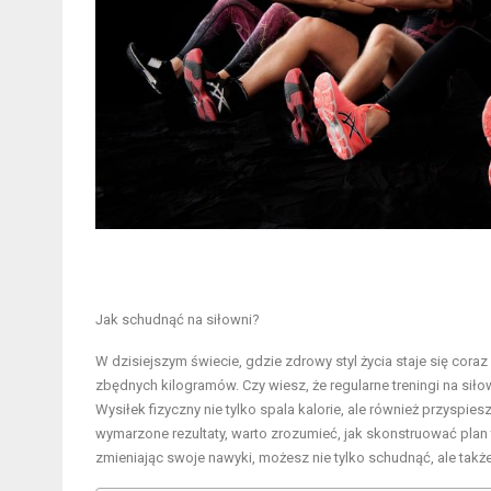
Jak schudnąć na siłowni?
W dzisiejszym świecie, gdzie zdrowy styl życia staje się cor
zbędnych kilogramów. Czy wiesz, że regularne treningi na s
Wysiłek fizyczny nie tylko spala kalorie, ale również przysp
wymarzone rezultaty, warto zrozumieć, jak skonstruować plan t
zmieniając swoje nawyki, możesz nie tylko schudnąć, ale tak