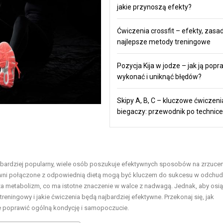
jakie przynoszą efekty?
Ćwiczenia crossfit – efekty, zasad
najlepsze metody treningowe
Pozycja Kija w jodze – jak ją popr
wykonać i uniknąć błędów?
Skipy A, B, C – kluczowe ćwiczeni
biegaczy: przewodnik po technice
az bardziej popularny, wiele osób poszukuje efektywnych sposobów na zrzuce
iłowni połączone z odpowiednią dietą mogą być kluczem do sukcesu w odchu
iesza metabolizm, co ma istotne znaczenie w walce z nadwagą. Jednak, aby osi
reningowy i jakie ćwiczenia będą najbardziej efektywne. Przekonaj się, jak
że poprawić ogólną kondycję i samopoczucie.