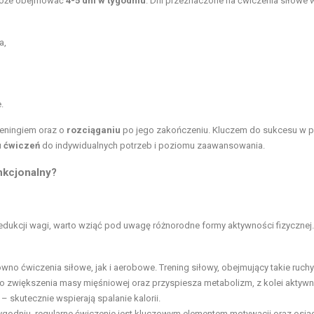
może obejmować
4-5 dni w tygodniu
. Dni przeznaczone na ćwiczenia siłowe 
a,
.
eningiem oraz o
rozciąganiu
po jego zakończeniu. Kluczem do sukcesu w p
u ćwiczeń
do indywidualnych potrzeb i poziomu zaawansowania.
nkcjonalny?
edukcji wagi, warto wziąć pod uwagę różnorodne formy aktywności fizycznej.
ówno ćwiczenia siłowe, jak i aerobowe. Trening siłowy, obejmujący takie ruchy
 do zwiększenia masy mięśniowej oraz przyspiesza metabolizm, z kolei aktyw
 skutecznie wspierają spalanie kalorii.
 w tygodniu, regularne ćwiczenie jest kluczowym elementem motywacji oraz osią