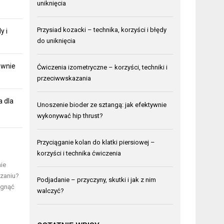
uniknięcia
Przysiad kozacki – technika, korzyści i błędy
y i
do uniknięcia
awnie
Ćwiczenia izometryczne – korzyści, techniki i
przeciwwskazania
a dla
Unoszenie bioder ze sztangą: jak efektywnie
wykonywać hip thrust?
Przyciąganie kolan do klatki piersiowej –
korzyści i technika ćwiczenia
nie
dzaniu?
Podjadanie – przyczyny, skutki i jak z nim
ągnąć
walczyć?