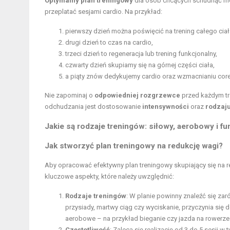
Optymalny plan treningowy
dla osób chcących schudnąć 
przeplatać sesjami cardio. Na przykład:
pierwszy dzień można poświęcić na trening całego ciał
drugi dzień to czas na cardio,
trzeci dzień to regeneracja lub trening funkcjonalny,
czwarty dzień skupiamy się na górnej części ciała,
a piąty znów dedykujemy cardio oraz wzmacnianiu core
Nie zapominaj o
odpowiedniej rozgrzewce
przed każdym tr
odchudzania jest dostosowanie
intensywności
oraz
rodzaj
Jakie są rodzaje treningów: siłowy, aerobowy i fu
Jak stworzyć plan treningowy na redukcję wagi?
Aby opracować efektywny plan treningowy skupiający się na r
kluczowe aspekty, które należy uwzględnić:
Rodzaje treningów
: W planie powinny znaleźć się zar
przysiady, martwy ciąg czy wyciskanie, przyczynia się
aerobowe – na przykład bieganie czy jazda na rowerze –
Częstotliwość
: Zaleca się realizację od 3 do 5 sesji