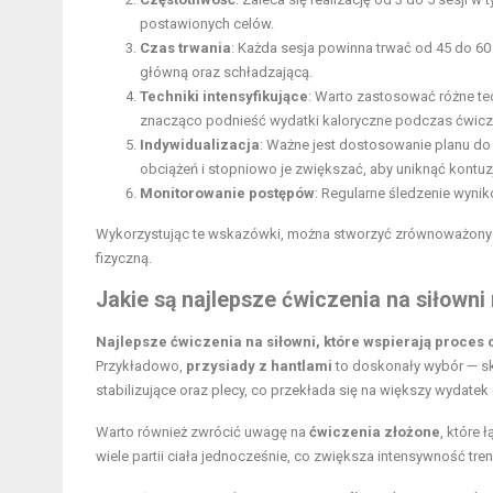
postawionych celów.
Czas trwania
: Każda sesja powinna trwać od 45 do 60
główną oraz schładzającą.
Techniki intensyfikujące
: Warto zastosować różne tec
znacząco podnieść wydatki kaloryczne podczas ćwicz
Indywidualizacja
: Ważne jest dostosowanie planu do
obciążeń i stopniowo je zwiększać, aby uniknąć kontuzj
Monitorowanie postępów
: Regularne śledzenie wyni
Wykorzystując te wskazówki, można stworzyć zrównoważony p
fizyczną.
Jakie są najlepsze ćwiczenia na siłown
Najlepsze ćwiczenia na siłowni, które wspierają proces
Przykładowo,
przysiady z hantlami
to doskonały wybór — sku
stabilizujące oraz plecy, co przekłada się na większy wydatek
Warto również zwrócić uwagę na
ćwiczenia złożone
, które 
wiele partii ciała jednocześnie, co zwiększa intensywność tre