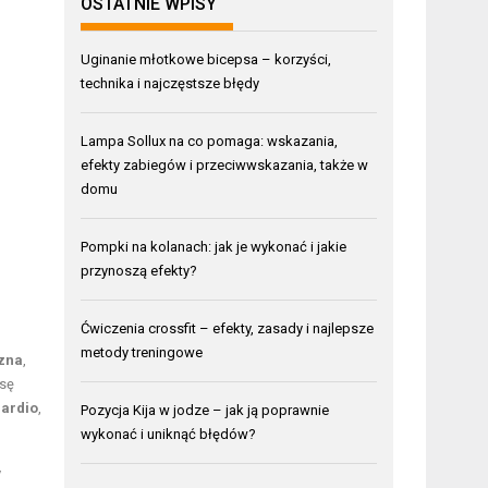
OSTATNIE WPISY
Uginanie młotkowe bicepsa – korzyści,
technika i najczęstsze błędy
Lampa Sollux na co pomaga: wskazania,
efekty zabiegów i przeciwwskazania, także w
domu
Pompki na kolanach: jak je wykonać i jakie
przynoszą efekty?
Ćwiczenia crossfit – efekty, zasady i najlepsze
metody treningowe
czna
,
asę
cardio
,
Pozycja Kija w jodze – jak ją poprawnie
wykonać i uniknąć błędów?
y