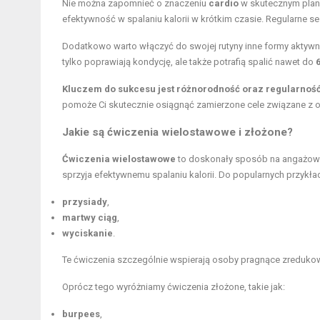
Nie można zapomnieć o znaczeniu
cardio
w skutecznym plan
efektywność w spalaniu kalorii w krótkim czasie. Regularne s
Dodatkowo warto włączyć do swojej rutyny inne formy aktywno
tylko poprawiają kondycję, ale także potrafią spalić nawet do
Kluczem do sukcesu jest różnorodność oraz regularno
pomoże Ci skutecznie osiągnąć zamierzone cele związane z
Jakie są
ćwiczenia wielostawowe
i złożone?
Ćwiczenia wielostawowe
to doskonały sposób na angażowan
sprzyja efektywnemu spalaniu kalorii. Do popularnych przykła
przysiady
,
martwy ciąg
,
wyciskanie
.
Te ćwiczenia szczególnie wspierają osoby pragnące zreduko
Oprócz tego wyróżniamy ćwiczenia złożone, takie jak:
burpees
,