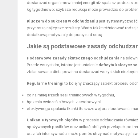
dostarczać organizmowi mniej energii niż spalasz podczas t
kg tygodniowo; szybsza redukcja może prowadzić do problem
Kluczem do sukcesu w odchudzaniu
jest systematyczność
przynoszą najlepsze rezultaty. Warto także różnicować rodzaje
dodatkową motywację do pracy nad sobą.
Jakie są podstawowe zasady odchudzani
Podstawowe zasady skutecznego odchudzania
na siłowni
Przede wszystkim, istotne jest ustalenie
deficytu kaloryczn
zbilansowana dieta powinna dostarczać wszystkich niezbędny
Regularne treningi
to kolejny znaczący aspekt procesu odch
co najmniej trzech sesji treningowych w tygodniu,
łączenia ćwiczeń siłowych z aerobowymi,
efektywnego spalania tkanki tłuszczowej oraz budowania ma
Unikanie typowych błędów
w procesie odchudzania również 
spożywanych posiłków oraz unikać obfitych przekąsek po tre
oraz ich intensywności może pomóc utrzymać motywację i zw