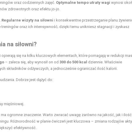
reningów oraz codziennych zajęć.
Optymalne tempo utraty wagi
wynosi okoł
ów zdrowotnych oraz efektu jo-jo.
.
Regularne wizyty na siłowni
i konsekwentne przestrzeganie planu żywien
 treningów oraz ich intensywność; dzięki temu unikniesz stagnacji i zyskasz
a na siłowni?
 opierają się na kilku kluczowych elementach, które pomagają w redukcji masy
ego
– zaleca się, aby wynosił on od
300 do 500 kcal
dziennie. Właściwie
ch składników odżywczych, a jednocześnie ograniczać ilość kalorii.
udzania. Dobrze jest dążyć do:
sy mięśniowej.
ma ogromne znaczenie. Warto zwracać uwagę zarówno na jakość, jak i ilość
ningu. Różnorodność w planie ćwiczeń jest kluczowa – zmiana rodzajów akt
iększyć efektywność.