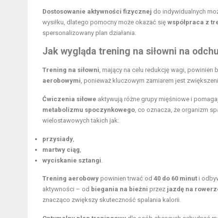
Dostosowanie aktywności fizycznej
do indywidualnych możl
wysiłku, dlatego pomocny może okazać się
współpraca z t
spersonalizowany plan działania.
Jak wygląda trening na siłowni na odch
Trening na siłowni
, mający na celu redukcję wagi, powinien
aerobowymi
, ponieważ kluczowym zamiarem jest zwiększenie
Ćwiczenia siłowe
aktywują różne grupy mięśniowe i pomaga
metabolizmu spoczynkowego
, co oznacza, że organizm sp
wielostawowych takich jak:
przysiady
,
martwy ciąg
,
wyciskanie sztangi
.
Trening aerobowy
powinien trwać od
40 do 60 minut
i odbyw
aktywności – od
biegania na bieżni
przez
jazdę na rowerz
znacząco zwiększy skuteczność spalania kalorii.