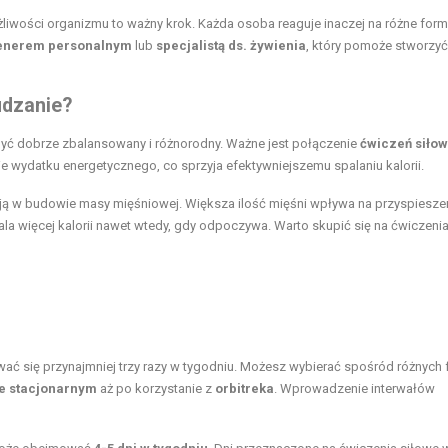
iwości organizmu to ważny krok. Każda osoba reaguje inaczej na różne form
renerem personalnym
lub
specjalistą ds. żywienia
, który pomoże stworzyć
udzanie?
 być dobrze zbalansowany i różnorodny. Ważne jest połączenie
ćwiczeń siło
 wydatku energetycznego, co sprzyja efektywniejszemu spalaniu kalorii.
ją w budowie masy mięśniowej. Większa ilość mięśni wpływa na przyspiesze
ala więcej kalorii nawet wtedy, gdy odpoczywa. Warto skupić się na ćwiczeni
ać się przynajmniej trzy razy w tygodniu. Możesz wybierać spośród różnych
e stacjonarnym
aż po korzystanie z
orbitreka
. Wprowadzenie interwałów