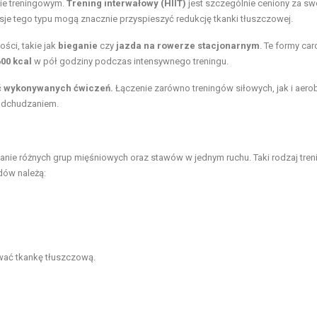
ie treningowym.
Trening interwałowy (HIIT)
jest szczególnie ceniony za sw
esje tego typu mogą znacznie przyspieszyć redukcję tkanki tłuszczowej.
ści, takie jak
bieganie
czy
jazda na rowerze stacjonarnym
. Te formy car
600 kcal
w pół godziny podczas intensywnego treningu.
ść wykonywanych ćwiczeń.
Łączenie zarówno treningów siłowych, jak i aer
 odchudzaniem.
ie różnych grup mięśniowych oraz stawów w jednym ruchu. Taki rodzaj tren
dów należą:
wać tkankę tłuszczową.