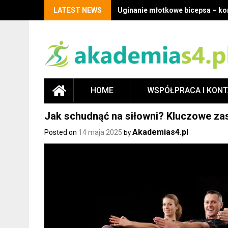
LATEST NEWS
Uginanie młotkowe bicepsa – kor
HOME
WSPÓŁPRACA I KON
Jak schudnąć na siłowni? Kluczowe zas
Akademias4.pl
Posted on
14 maja 2025
by