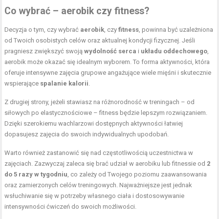
Co wybrać – aerobik czy fitness?
Decyzja o tym, czy wybrać
aerobik
, czy
fitness
, powinna być uzależniona
od Twoich osobistych celów oraz aktualnej kondycji fizycznej. Jeśli
pragniesz zwiększyć swoją
wydolność serca
i
układu oddechowego
,
aerobik może okazać się idealnym wyborem. To forma aktywności, która
oferuje intensywne zajęcia grupowe angażujące wiele mięśni i skutecznie
wspierające
spalanie kalorii
.
Z drugiej strony, jeżeli stawiasz na różnorodność w treningach – od
siłowych po elastycznościowe – fitness będzie lepszym rozwiązaniem.
Dzięki szerokiemu wachlarzowi dostępnych aktywności łatwiej
dopasujesz zajęcia do swoich indywidualnych upodobań.
Warto również zastanowić się nad częstotliwością uczestnictwa w
zajęciach. Zazwyczaj zaleca się brać udział w aerobiku lub fitnessie od
2
do 5 razy w tygodniu
, co zależy od Twojego poziomu zaawansowania
oraz zamierzonych celów treningowych. Najważniejsze jest jednak
wsłuchiwanie się w potrzeby własnego ciała i dostosowywanie
intensywności ćwiczeń do swoich możliwości.