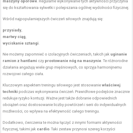
maszyny oporowe
. Regularne wykonywanie tych aktywności przyczynia
się do kształtowania sylwetki i polepszania ogólnej wydolności fizycznej.
Wśród najpopularniejszych ćwiczeń siłowych znajdują się:
przysiady
,
martwy ciąg
,
wyciskanie sztangi
.
Nie możemy zapomnieć o izolacyjnych ćwiczeniach, takich jak
uginanie
ramion z hantlami
czy
prostowanie nóg na maszynie
. Te różnorodne
działania angażują wiele grup mięśniowych, co sprzyja harmonijnemu
rozwojowi całego ciała.
Kluczowym aspektem treningu siłowego jest stosowanie
właściwej
techniki
podczas wykonywania ćwiczeń. Prawidłowe podejście znacznie
redukuje ryzyko kontuzji. Ważne jest także dobranie odpowiednich
obciążeń oraz dostosowanie liczby powtórzeń i serii do indywidualnych
możliwości, co wpływa na efektywność całego treningu.
Dodatkowo, ćwiczenia te można łączyć z innymi formami aktywności
fizycznej, takimi jak
cardio
. Taki zestaw przynosi szereg korzyści