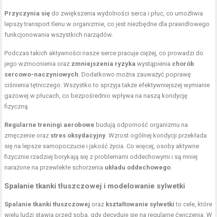
Przyczynia się
do zwiększenia wydolności serca i płuc, co umożliwia
lepszy transport tlenu w organizmie, co jest niezbędne dla prawidłowego
funkcjonowania wszystkich narządów.
Podczas takich aktywności nasze serce pracuje ciężej, co prowadzi do
jego wzmocnienia oraz
zmniejszenia ryzyka
wystąpienia
chorób
sercowo-naczyniowych
. Dodatkowo można zauważyć poprawę
ciśnienia tętniczego. Wszystko to sprzyja także efektywniejszej wymianie
gazowej w płucach, co bezpośrednio wpływa na naszą kondycję
fizyczną.
Regularne treningi aerobowe
budują odporność organizmu na
zmęczenie oraz
stres oksydacyjny
. Wzrost ogólnej kondycji przekłada
się na lepsze samopoczucie i jakość życia. Co więcej, osoby aktywne
fizycznie rzadziej borykają się z problemami oddechowymi i są mniej
narażone na przewlekłe schorzenia
układu oddechowego
.
Spalanie tkanki tłuszczowej i modelowanie sylwetki
Spalanie tkanki tłuszczowej
oraz
kształtowanie sylwetki
to cele, które
wielu ludzi stawia przed sobą, gdy decyduje się na regularne ćwiczenia. W