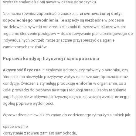
szybsze spalanie kalorii nawet w czasie odpoczynku.
Nie można również zapominać o znaczeniu
zrównoważonej diety
i
odpowiedniego nawodnienia
. Te aspekty są niezbędne w procesie
modelowania sylwetki oraz redukcji tkanki tłuszczowej. Kluczowe jest
regularne śledzenie postępów – dostosowywanie planu treningowego do
indywidualnych potrzeb może znacznie przyspieszyć osiąganie
zamierzonych rezultatów.
Poprawa kondycji fizycznej i samopoczucia
Aktywność fizyczna
, niezależnie od tego, czy mówimy o aerobiku, czy
fitnessie, ma niezwykle pozytywny wpływ na nasze samopoczucie oraz
kondycję. Ćwiczenia stymulują produkcję
endorfin
w organizmie, co z
kolei prowadzi do poprawy nastroju i redukcji stresu. Osoby regularnie
angażujące się w aktywność fizyczną często zauważają wzrost
energii
i
ogólną poprawę wydolności.
Wprowadzenie niewielkich zmian do codziennego rytmu życia, takich jak:
spacerowanie,
korzystanie z roweru zamiast samochodu,