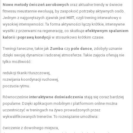
Nowe metody ćwiczeń aerobowych
oraz aktualne trendy w świecie
fitnessu nieustannie ewoluują, by zaspokoić potrzeby aktywnych osób.
Jednym z najgorętszych zjawisk jest
HIIT
, czyli trening interwałowy o
wysokiej intensywności. Ta forma aktywności łączy krótkie, intensywne
wysiłki z przerwami na regenerację, co skutkuje
efektywnym spalaniem
kalorii
i
poprawą kondycji
w stosunkowo krótkim czasie.
Treningi taneczne, takie jak
Zumba
czy
pole dance
, zdobyły uznanie
dzięki swojej dynamice i radosnej atmosferze. Takie zajęcia oferują nie
tylko możliwość:
redukcji tkanki tłuszczowej,
rozwijania koordynacji ruchowej,
poczucia rytmu.
Równocześnie
interaktywne doświadczenia
stają się coraz bardziej
popularne. Dzięki aplikacjom mobilnym i platformom online można
uczestniczyć w treningach na żywo prowadzonych przez
wykwalifikowanych trenerów. To rozwiązanie umożliwia:
ćwiczenie z dowolnego miejsca,