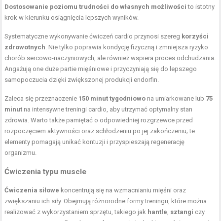
Dostosowanie poziomu trudności do własnych możliwości
to istotny
krok w kierunku osiągnięcia lepszych wyników.
Systematyczne wykonywanie ćwiczeń cardio przynosi szereg
korzyści
zdrowotnych
. Nie tylko poprawia kondycję fizyczną i zmniejsza ryzyko
chorób sercowo-naczyniowych, ale również wspiera proces odchudzania.
Angażują one duże partie mięśniowe i przyczyniają się do lepszego
samopoczucia dzięki zwiększonej produkcji endorfin.
Zaleca się przeznaczenie
150 minut tygodniowo
na umiarkowane lub
75
minut
na intensywne treningi cardio, aby utrzymać optymalny stan
zdrowia. Warto także pamiętać o odpowiedniej rozgrzewce przed
rozpoczęciem aktywności oraz schłodzeniu po jej zakończeniu; te
elementy pomagają unikać kontuzji i przyspieszają regenerację
organizmu.
Ćwiczenia typu muscle
Ćwiczenia siłowe
koncentrują się na wzmacnianiu mięśni oraz
zwiększaniu ich siły. Obejmują różnorodne formy treningu, które można
realizować z wykorzystaniem sprzętu, takiego jak
hantle
,
sztangi
czy