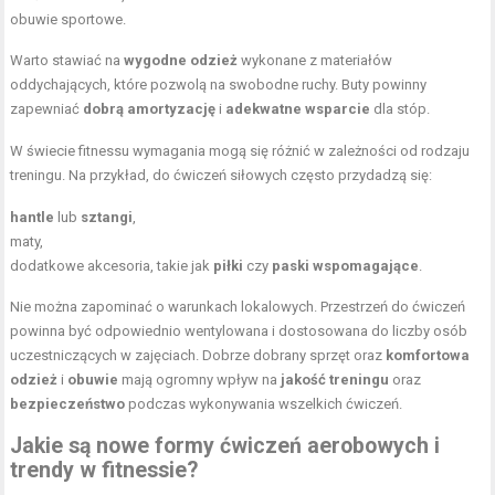
obuwie sportowe.
Warto stawiać na
wygodne odzież
wykonane z materiałów
oddychających, które pozwolą na swobodne ruchy. Buty powinny
zapewniać
dobrą amortyzację
i
adekwatne wsparcie
dla stóp.
W świecie fitnessu wymagania mogą się różnić w zależności od rodzaju
treningu. Na przykład, do ćwiczeń siłowych często przydadzą się:
hantle
lub
sztangi
,
maty,
dodatkowe akcesoria, takie jak
piłki
czy
paski wspomagające
.
Nie można zapominać o warunkach lokalowych. Przestrzeń do ćwiczeń
powinna być odpowiednio wentylowana i dostosowana do liczby osób
uczestniczących w zajęciach. Dobrze dobrany sprzęt oraz
komfortowa
odzież
i
obuwie
mają ogromny wpływ na
jakość treningu
oraz
bezpieczeństwo
podczas wykonywania wszelkich ćwiczeń.
Jakie są nowe formy ćwiczeń aerobowych i
trendy w fitnessie?