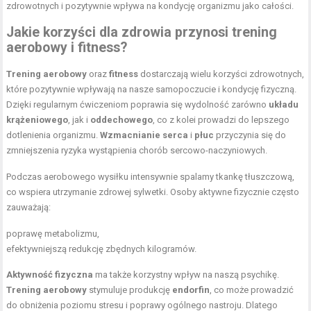
zdrowotnych i pozytywnie wpływa na kondycję organizmu jako całości.
Jakie korzyści dla zdrowia przynosi trening
aerobowy i fitness?
Trening aerobowy
oraz
fitness
dostarczają wielu korzyści zdrowotnych,
które pozytywnie wpływają na nasze samopoczucie i kondycję fizyczną.
Dzięki regularnym ćwiczeniom poprawia się wydolność zarówno
układu
krążeniowego
, jak i
oddechowego
, co z kolei prowadzi do lepszego
dotlenienia organizmu.
Wzmacnianie serca
i
płuc
przyczynia się do
zmniejszenia ryzyka wystąpienia chorób sercowo-naczyniowych.
Podczas aerobowego wysiłku intensywnie spalamy tkankę tłuszczową,
co wspiera utrzymanie zdrowej sylwetki. Osoby aktywne fizycznie często
zauważają:
poprawę metabolizmu,
efektywniejszą redukcję zbędnych kilogramów.
Aktywność fizyczna
ma także korzystny wpływ na naszą psychikę.
Trening aerobowy
stymuluje produkcję
endorfin
, co może prowadzić
do obniżenia poziomu stresu i poprawy ogólnego nastroju. Dlatego