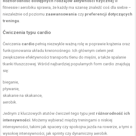
Różnorodność dostępnych rodzajów aktywności fizycznej
w
fitnessie i aerobiku sprawia, że każdy ma szansę znaleźć coś dla siebie –
niezależnie od poziomu
zaawansowania
czy
preferencji dotyczących
treningu
.
Ćwiczenia typu cardio
Ćwiczenia
cardio
pełnią niezwykle ważną rolę w poprawie krążenia oraz
funkcjonowania układu krwionośnego. Ich głównym celem jest
zwiększenie efektywności transportu tlenu do mięśni, a także spalanie
tkanki tłuszczowej. Wśród najbardziej popularnych form cardio znajdują
się:
bieganie,
pływanie,
skakanie na skakance,
aerobik.
Jednym z kluczowych atutów ćwiczeń tego typu jest
różnorodność ich
intensywności
. Możemy wybierać między treningami o niskiej
intensywności, takimi jak spacery czy spokojna jazda na rowerze, a tymi o
wysokiej intensywności, jak sprinty czy dynamiczny aerobik.