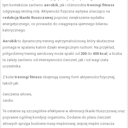
tym kontekście zarówno
aerobik
, jak i różnorodne
treningi fitness
odgrywają istotną rolę. Aktywność fizyczna wpływa znacząco na
redukcję tkanki tłuszczowej
poprzez zwiększenie wydatku
energetycznego, co prowadzi do osiągnięcia ujemnego bilansu
kalorycznego.
Aerobik
to dynamiczny trening wytrzymałościowy, który skutecznie
pomaga w spalaniu kalorii dzięki energicznym ruchom. Na przykład,
półgodzinny trening aerobowy może spalić od
200
do
400 kcal
, a liczba
ta zależy zarówno od intensywności ćwiczeń, jak i od wagi ciała
uczestnika.
Z kolei
treningi fitness
obejmują szereg form aktywności fizycznej,
takich jak:
ćwiczenia siłowe,
cardio.
Te ostatnie są szczególnie efektywne w eliminacji tkanki tłuszczowej oraz
poprawie ogólnej kondycji organizmu. Dodanie do planu ćwiczeń
siłowych sprzyja budowie masy mięśniowej; więcej mięśni oznacza