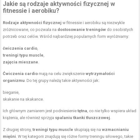
Jakie są rodzaje aktywności fizycznej w
fitnessie i aerobiku?
Rodzaje aktywności fizycznej
w fitnessie i aerobiku są niezwykle
zróżnicowane, co pozwala na
dostosowanie treningów
do osobistych
potrzeb oraz celów. Wśród najbardziej popularnych form wyróżniamy:
ćwiczenia cardio
,
treningi typu muscle
,
zajęcia mieszane
.
Ćwiczenia cardio
mają na celu zwiększenie
wytrzymałości
organizmu
. Do tej grupy należą takie aktywności jak:
bieganie,
skakanie na skakance.
Ich głównym zamiarem jest podniesienie
tętna
, co nie tylko wspiera układ
krążenia, ale również sprzyja
spalaniu tkanki tłuszczowej
.
Z drugiej strony,
treningi typu muscle
skupiają się na
wzmacnianiu
mięśni
. W tej kategorii znajdują się różne formy treningu siłowego, takie