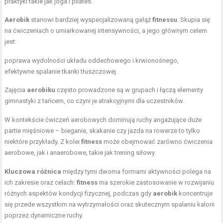
praktyki takie jak joga i pilates.
Aerobik
stanowi bardziej wyspecjalizowaną gałąź
fitnessu
. Skupia się
na ćwiczeniach o umiarkowanej intensywności, a jego głównym celem
jest:
poprawa wydolności układu oddechowego i krwionośnego,
efektywne spalanie tkanki tłuszczowej.
Zajęcia
aerobiku
często prowadzone są w grupach i łączą elementy
gimnastyki z tańcem, co czyni je atrakcyjnymi dla uczestników.
W kontekście ćwiczeń aerobowych dominują ruchy angażujące duże
partie mięśniowe – bieganie, skakanie czy jazda na rowerze to tylko
niektóre przykłady. Z kolei
fitness
może obejmować zarówno ćwiczenia
aerobowe, jak i anaerobowe, takie jak
trening siłowy
.
Kluczowa różnica
między tymi dwoma formami aktywności polega na
ich zakresie oraz celach:
fitness
ma szerokie zastosowanie w rozwijaniu
różnych aspektów kondycji fizycznej, podczas gdy
aerobik
koncentruje
się przede wszystkim na wytrzymałości oraz skutecznym spalaniu kalorii
poprzez dynamiczne ruchy.