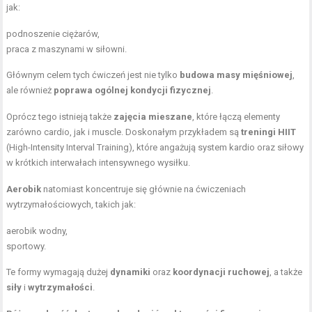
jak:
podnoszenie ciężarów,
praca z maszynami w siłowni.
Głównym celem tych ćwiczeń jest nie tylko
budowa masy mięśniowej
,
ale również
poprawa ogólnej kondycji fizycznej
.
Oprócz tego istnieją także
zajęcia mieszane
, które łączą elementy
zarówno cardio, jak i muscle. Doskonałym przykładem są
treningi HIIT
(High-Intensity Interval Training), które angażują system kardio oraz siłowy
w krótkich interwałach intensywnego wysiłku.
Aerobik
natomiast koncentruje się głównie na ćwiczeniach
wytrzymałościowych, takich jak:
aerobik wodny,
sportowy.
Te formy wymagają dużej
dynamiki
oraz
koordynacji ruchowej
, a także
siły
i
wytrzymałości
.