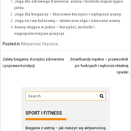
Joga dla zdrowego trawienia: asany i techniki wspierające
jelita
Joga dla biegaczy – kluczowe korzyści i najlepsze asany
Joga na rwę kulszową – skuteczna ulga i zalecane asany
Asany stojące w jodze – korzyści, techniki i
najpopularniejsze pozycje
Posted in
Aktywność fizyczna
Nawigacja
Zalety biegania: Korzyści zdrowotne
Smartbandy męskie – przewodnik
wpisu
i poprawa kondycji
po funkcjach i wyborze idealnej
opaski
SPORT I FITNESS
Bieganie z astmą – jak cieszyć się aktywnością