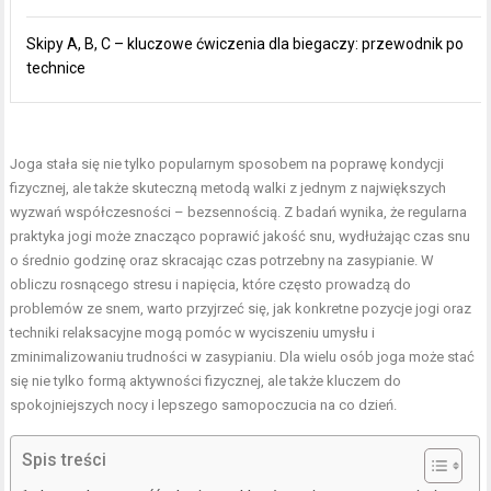
Skipy A, B, C – kluczowe ćwiczenia dla biegaczy: przewodnik po
technice
Joga stała się nie tylko popularnym sposobem na poprawę kondycji
fizycznej, ale także skuteczną metodą walki z jednym z największych
wyzwań współczesności – bezsennością. Z badań wynika, że
regularna
praktyka jogi
może znacząco poprawić jakość snu, wydłużając czas snu
o średnio godzinę oraz skracając czas potrzebny na zasypianie. W
obliczu rosnącego stresu i napięcia, które często prowadzą do
problemów ze snem, warto przyjrzeć się, jak konkretne
pozycje jogi
oraz
techniki relaksacyjne mogą pomóc w wyciszeniu umysłu i
zminimalizowaniu trudności w zasypianiu. Dla wielu osób joga może stać
się nie tylko formą aktywności fizycznej, ale także kluczem do
spokojniejszych nocy i lepszego samopoczucia na co dzień.
Spis treści