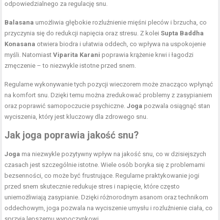
odpowiedzialnego za regulację snu.
Balasana
umożliwia głębokie rozluźnienie mięśni pleców i brzucha, co
przyczynia się do redukcji napięcia oraz stresu. Z kolei
Supta Baddha
Konasana
otwiera biodra i ułatwia oddech, co wpływa na uspokojenie
myśli. Natomiast
Viparita Karani
poprawia krążenie krwi i łagodzi
zmęczenie – to niezwykle istotne przed snem.
Regularne wykonywanie tych pozycji wieczorem może znacząco wpłynąć
na komfort snu. Dzięki temu można zredukować problemy z zasypianiem
oraz poprawić samopoczucie psychiczne.
Joga
pozwala osiągnąć stan
wyciszenia, który jest kluczowy dla zdrowego snu.
Jak joga poprawia jakość snu?
Joga
ma niezwykle pozytywny wpływ na jakość snu, co w dzisiejszych
czasach jest szczególnie istotne. Wiele osób boryka się z problemami
bezsenności, co może być frustrujące. Regularne praktykowanie jogi
przed snem skutecznie redukuje stres i napięcie, które często
uniemożliwiają zasypianie. Dzięki różnorodnym asanom oraz technikom
oddechowym, joga pozwala na wyciszenie umysłu i rozluźnienie ciała, co
sprzyja lepszemu wypoczynkowi.