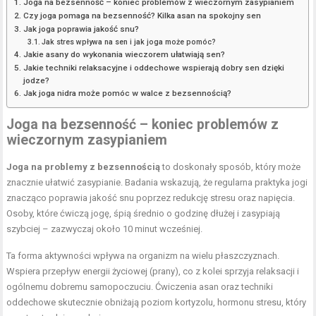
Joga na bezsenność – koniec problemów z wieczornym zasypianiem
Czy joga pomaga na bezsenność? Kilka asan na spokojny sen
Jak joga poprawia jakość snu?
Jak stres wpływa na sen i jak joga może pomóc?
Jakie asany do wykonania wieczorem ułatwiają sen?
Jakie techniki relaksacyjne i oddechowe wspierają dobry sen dzięki
jodze?
Jak joga nidra może pomóc w walce z bezsennością?
Joga na bezsenność – koniec problemów z
wieczornym zasypianiem
Joga na problemy z bezsennością
to doskonały sposób, który może
znacznie ułatwić zasypianie. Badania wskazują, że regularna praktyka jogi
znacząco poprawia jakość snu poprzez redukcję stresu oraz napięcia.
Osoby, które ćwiczą jogę, śpią średnio o godzinę dłużej i zasypiają
szybciej – zazwyczaj około 10 minut wcześniej.
Ta forma aktywności wpływa na organizm na wielu płaszczyznach.
Wspiera
przepływ energii życiowej
(prany), co z kolei sprzyja relaksacji i
ogólnemu dobremu samopoczuciu. Ćwiczenia asan oraz techniki
oddechowe skutecznie obniżają poziom kortyzolu, hormonu stresu, który