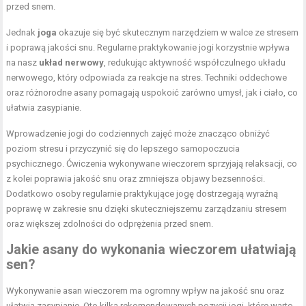
przed snem.
Jednak
joga
okazuje się być skutecznym narzędziem w walce ze stresem
i poprawą jakości snu. Regularne praktykowanie jogi korzystnie wpływa
na nasz
układ nerwowy
, redukując aktywność współczulnego układu
nerwowego, który odpowiada za reakcje na stres. Techniki oddechowe
oraz różnorodne asany pomagają uspokoić zarówno umysł, jak i ciało, co
ułatwia zasypianie.
Wprowadzenie jogi do codziennych zajęć może znacząco obniżyć
poziom stresu i przyczynić się do lepszego samopoczucia
psychicznego. Ćwiczenia wykonywane wieczorem sprzyjają relaksacji, co
z kolei poprawia jakość snu oraz zmniejsza objawy bezsenności.
Dodatkowo osoby regularnie praktykujące jogę dostrzegają wyraźną
poprawę w zakresie snu dzięki skuteczniejszemu zarządzaniu stresem
oraz większej zdolności do odprężenia przed snem.
Jakie asany do wykonania wieczorem ułatwiają
sen?
Wykonywanie asan wieczorem ma ogromny wpływ na jakość snu oraz
ułatwia zasypianie. Oto kilka rekomendowanych pozycji jogi, które warto