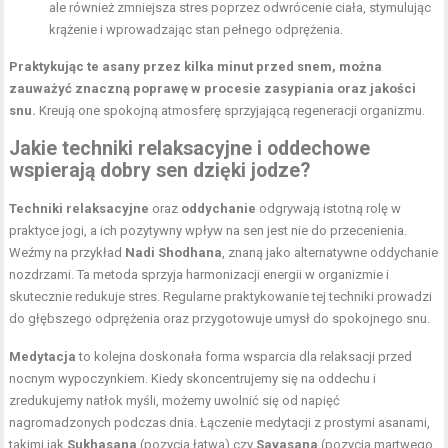
ale również zmniejsza stres poprzez odwrócenie ciała, stymulując
krążenie i wprowadzając stan pełnego odprężenia.
Praktykując te asany przez kilka minut przed snem, można
zauważyć znaczną poprawę w procesie zasypiania oraz jakości
snu.
Kreują one spokojną atmosferę sprzyjającą regeneracji organizmu.
Jakie techniki relaksacyjne i oddechowe
wspierają dobry sen dzięki jodze?
Techniki relaksacyjne
oraz
oddychanie
odgrywają istotną rolę w
praktyce jogi, a ich pozytywny wpływ na sen jest nie do przecenienia.
Weźmy na przykład
Nadi Shodhana
, znaną jako alternatywne oddychanie
nozdrzami. Ta metoda sprzyja harmonizacji energii w organizmie i
skutecznie redukuje stres. Regularne praktykowanie tej techniki prowadzi
do głębszego odprężenia oraz przygotowuje umysł do spokojnego snu.
Medytacja
to kolejna doskonała forma wsparcia dla relaksacji przed
nocnym wypoczynkiem. Kiedy skoncentrujemy się na oddechu i
zredukujemy natłok myśli, możemy uwolnić się od napięć
nagromadzonych podczas dnia. Łączenie medytacji z prostymi asanami,
takimi jak
Sukhasana
(pozycja łatwa) czy
Savasana
(pozycja martwego