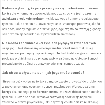
Badania wykazują, że joga przyczynia się do obniżenia poziomu
kortyzolu
– hormonu odpowiedzialnego za stres –
a jednocześnie
zwiększa produkcję melatoniny
, kluczowego hormonu regulującego
rytm snu. Takie działanie ułatwia zasypianie i znacząco poprawia jakość
snu nocą. Osoby regularnie praktykujące jogę często zauważają głębszy
sen oraz mniejsze trudności z przebudzeniem w nocy.
Nie można zapomnieć o korzyściach płynących z wieczornych
sesji jogi
. Delikatne asany wykonywane tuż przed snem rozluźniają
mięśnie oraz pomagają uspokoić myśli. Techniki relaksacyjne stosowane
podczas praktyki mają pozytywny wpływ zarówno na ciało, jak i umysł,
prowadząc do ogólnej poprawy jakości snu i samopoczucia.
Jak stres wpływa na sen i jak joga może pomóc?
Stres
ma duży wpływ na to, jak śpimy, co często prowadzi do problemów
z zasypianiem oraz częstych nocnych przebudzeń. Wzrost poziomu
kortyzolu
, znanego jako
hormon stresu
, może zakłócać nasz naturalny
rytm snu. Ludzie poddani stresowi zazwyczaj odczuwają napięcie
zarówno w sferze psychicznej, jak i fizycznej, co utrudnia im relaksację