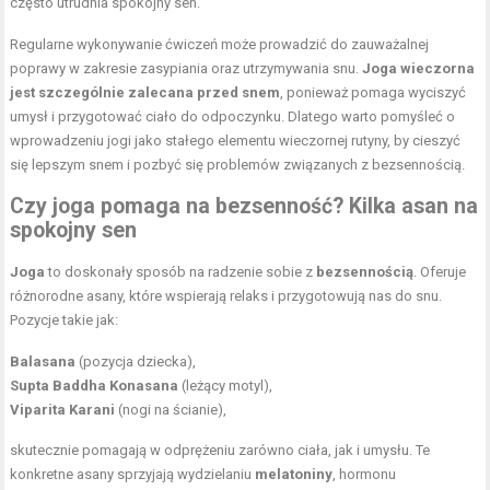
często utrudnia spokojny sen.
Regularne wykonywanie ćwiczeń może prowadzić do zauważalnej
poprawy w zakresie zasypiania oraz utrzymywania snu.
Joga wieczorna
jest szczególnie zalecana przed snem
, ponieważ pomaga wyciszyć
umysł i przygotować ciało do odpoczynku. Dlatego warto pomyśleć o
wprowadzeniu jogi jako stałego elementu wieczornej rutyny, by cieszyć
się lepszym snem i pozbyć się problemów związanych z bezsennością.
Czy joga pomaga na bezsenność? Kilka asan na
spokojny sen
Joga
to doskonały sposób na radzenie sobie z
bezsennością
. Oferuje
różnorodne asany, które wspierają relaks i przygotowują nas do snu.
Pozycje takie jak:
Balasana
(pozycja dziecka),
Supta Baddha Konasana
(leżący motyl),
Viparita Karani
(nogi na ścianie),
skutecznie pomagają w odprężeniu zarówno ciała, jak i umysłu. Te
konkretne asany sprzyjają wydzielaniu
melatoniny
, hormonu