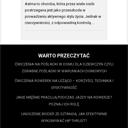
Astma to choroba, która przez wiele osób
postrzegana jest jako przeszkoda w
prowadzeniu aktywnego stylu życia. Jednak w
rzeczywistości, z odpowiednią kontrolą …
WARTO PRZECZYTAĆ
ĆWICZENIA NA POŚLADKI W DOMU DLA DZIEWCZYN CZYLI
ZGRABNE POŚLADKI W WARUNKACH DOMOWYCH
ĆWICZENIA ROWEREK NA LEŻĄCO – KORZYŚCI, TECHNIKA I
EFEKTYWNOŚĆ
JAKIE MIĘŚNIE PRACUJĄ PODCZAS JAZDY NA ROWERZE?
POZNAJ ICH ROLĘ
UNOSZENIE BIODER ZE SZTANGĄ: JAK EFEKTYWNIE
WYKONYWAĆ HIP THRUST?