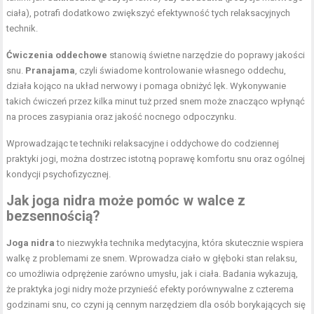
ciała), potrafi dodatkowo zwiększyć efektywność tych relaksacyjnych
technik.
Ćwiczenia oddechowe
stanowią świetne narzędzie do poprawy jakości
snu.
Pranajama
, czyli świadome kontrolowanie własnego oddechu,
działa kojąco na układ nerwowy i pomaga obniżyć lęk. Wykonywanie
takich ćwiczeń przez kilka minut tuż przed snem może znacząco wpłynąć
na proces zasypiania oraz jakość nocnego odpoczynku.
Wprowadzając te techniki relaksacyjne i oddychowe do codziennej
praktyki jogi, można dostrzec istotną poprawę komfortu snu oraz ogólnej
kondycji psychofizycznej.
Jak joga nidra może pomóc w walce z
bezsennością?
Joga nidra
to niezwykła technika medytacyjna, która skutecznie wspiera
walkę z problemami ze snem. Wprowadza ciało w głęboki stan relaksu,
co umożliwia odprężenie zarówno umysłu, jak i ciała. Badania wykazują,
że praktyka jogi nidry może przynieść efekty porównywalne z czterema
godzinami snu, co czyni ją cennym narzędziem dla osób borykających się