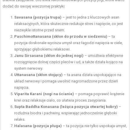
dodać do swojej wieczornej praktyki:
Savasana (pozycja trupa)
– jest to jedna z kluczowych asan
relaksacyjnych, która skutecznie redukuje stres i napięcie, co jest
niezwykle istotne przed snem.
Paschimottanasana (skłon do przodu w siedzeniu)
– ta
pozycja doskonale wycisza umysł oraz łagodzi napięcia w ciele,
sprzyjając głębokiemu relaksowi.
Janu Sirsasana (skłon do jednej nogi)
– umożliwia efektywne
rozciągnięcie dolnej części pleców i ud, a także działa kojąco na
system nerwowy.
Uttanasana (skłon stojący)
– ta asana działa uspokajająco na
układ nerwowy i pomaga uwolnić nagromadzone przez dzień
napięcia.
Viparita Karani (nogi na ścianie)
– pomaga poprawić krążenie
krwi oraz relaksuje ciało, co ułatwia proces zasypiania.
Supta Baddha Konasana (leżąca pozycja otwartej kobry)
–
rozluźnia biodra i pachwiny, wspierając jednocześnie głęboki
relaks.
Halasana (pozycja pługa)
– ta pozycja nie tylko uspokaja umysł,