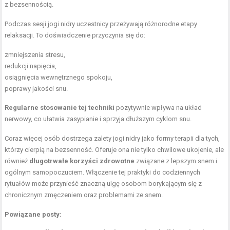
z bezsennością.
Podczas sesji jogi nidry uczestnicy przeżywają różnorodne etapy
relaksacji. To doświadczenie przyczynia się do:
zmniejszenia stresu,
redukcji napięcia,
osiągnięcia wewnętrznego spokoju,
poprawy jakości snu.
Regularne stosowanie tej techniki
pozytywnie wpływa na układ
nerwowy, co ułatwia zasypianie i sprzyja dłuższym cyklom snu.
Coraz więcej osób dostrzega zalety jogi nidry jako formy terapii dla tych,
którzy cierpią na bezsenność. Oferuje ona nie tylko chwilowe ukojenie, ale
również
długotrwałe korzyści zdrowotne
związane z lepszym snem i
ogólnym samopoczuciem. Włączenie tej praktyki do codziennych
rytuałów może przynieść znaczną ulgę osobom borykającym się z
chronicznym zmęczeniem oraz problemami ze snem.
Powiązane posty: