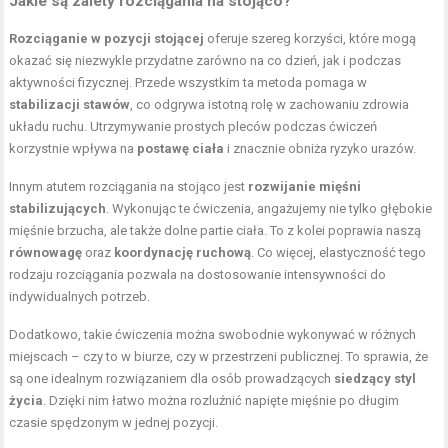
Jakie są zalety rozciągania na stojąco?
Rozciąganie w pozycji stojącej
oferuje szereg korzyści, które mogą
okazać się niezwykle przydatne zarówno na co dzień, jak i podczas
aktywności fizycznej. Przede wszystkim ta metoda pomaga w
stabilizacji stawów
, co odgrywa istotną rolę w zachowaniu zdrowia
układu ruchu. Utrzymywanie prostych pleców podczas ćwiczeń
korzystnie wpływa na
postawę ciała
i znacznie obniża ryzyko urazów.
Innym atutem rozciągania na stojąco jest
rozwijanie mięśni
stabilizujących
. Wykonując te ćwiczenia, angażujemy nie tylko głębokie
mięśnie brzucha, ale także dolne partie ciała. To z kolei poprawia naszą
równowagę
oraz
koordynację ruchową
. Co więcej, elastyczność tego
rodzaju rozciągania pozwala na dostosowanie intensywności do
indywidualnych potrzeb.
Dodatkowo, takie ćwiczenia można swobodnie wykonywać w różnych
miejscach – czy to w biurze, czy w przestrzeni publicznej. To sprawia, że
są one idealnym rozwiązaniem dla osób prowadzących
siedzący styl
życia
. Dzięki nim łatwo można rozluźnić napięte mięśnie po długim
czasie spędzonym w jednej pozycji.