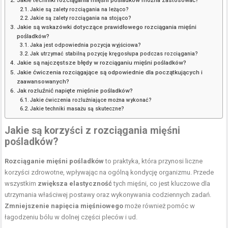
Jakie techniki rozciągania mięśni pośladków można zastosować?
Jakie są zalety rozciągania na leżąco?
Jakie są zalety rozciągania na stojąco?
Jakie są wskazówki dotyczące prawidłowego rozciągania mięśni
pośladków?
Jaka jest odpowiednia pozycja wyjściowa?
Jak utrzymać stabilną pozycję kręgosłupa podczas rozciągania?
Jakie są najczęstsze błędy w rozciąganiu mięśni pośladków?
Jakie ćwiczenia rozciągające są odpowiednie dla początkujących i
zaawansowanych?
Jak rozluźnić napięte mięśnie pośladków?
Jakie ćwiczenia rozluźniające można wykonać?
Jakie techniki masażu są skuteczne?
Jakie są korzyści z rozciągania mięśni
pośladków?
Rozciąganie mięśni pośladków
to praktyka, która przynosi liczne
korzyści zdrowotne, wpływając na ogólną kondycję organizmu. Przede
wszystkim
zwiększa elastyczność
tych mięśni, co jest kluczowe dla
utrzymania właściwej postawy oraz wykonywania codziennych zadań.
Zmniejszenie napięcia mięśniowego
może również pomóc w
łagodzeniu bólu w dolnej części pleców i ud.