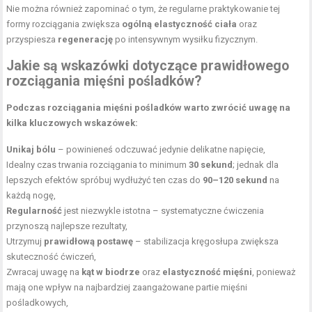
Nie można również zapominać o tym, że regularne praktykowanie tej
formy rozciągania zwiększa
ogólną elastyczność ciała
oraz
przyspiesza
regenerację
po intensywnym wysiłku fizycznym.
Jakie są wskazówki dotyczące prawidłowego
rozciągania mięśni pośladków?
Podczas rozciągania mięśni pośladków warto zwrócić uwagę na
kilka kluczowych wskazówek:
Unikaj bólu
– powinieneś odczuwać jedynie delikatne napięcie,
Idealny czas trwania rozciągania to minimum
30 sekund
; jednak dla
lepszych efektów spróbuj wydłużyć ten czas do
90–120 sekund
na
każdą nogę,
Regularność
jest niezwykle istotna – systematyczne ćwiczenia
przynoszą najlepsze rezultaty,
Utrzymuj
prawidłową postawę
– stabilizacja kręgosłupa zwiększa
skuteczność ćwiczeń,
Zwracaj uwagę na
kąt w biodrze
oraz
elastyczność mięśni
, ponieważ
mają one wpływ na najbardziej zaangażowane partie mięśni
pośladkowych,