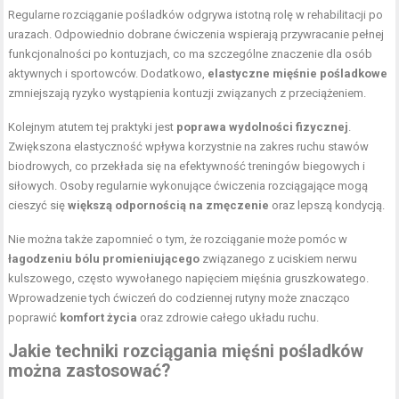
Regularne rozciąganie pośladków odgrywa istotną rolę w rehabilitacji po
urazach. Odpowiednio dobrane ćwiczenia wspierają przywracanie pełnej
funkcjonalności po kontuzjach, co ma szczególne znaczenie dla osób
aktywnych i sportowców. Dodatkowo,
elastyczne mięśnie pośladkowe
zmniejszają ryzyko wystąpienia kontuzji związanych z przeciążeniem.
Kolejnym atutem tej praktyki jest
poprawa wydolności fizycznej
.
Zwiększona elastyczność wpływa korzystnie na zakres ruchu
stawów
biodrowych
, co przekłada się na efektywność treningów biegowych i
siłowych. Osoby regularnie wykonujące ćwiczenia rozciągające mogą
cieszyć się
większą odpornością na zmęczenie
oraz lepszą kondycją.
Nie można także zapomnieć o tym, że rozciąganie może pomóc w
łagodzeniu bólu promieniującego
związanego z uciskiem nerwu
kulszowego, często wywołanego napięciem mięśnia gruszkowatego.
Wprowadzenie tych ćwiczeń do codziennej rutyny może znacząco
poprawić
komfort życia
oraz zdrowie całego układu ruchu.
Jakie
techniki rozciągania mięśni
pośladków
można zastosować?