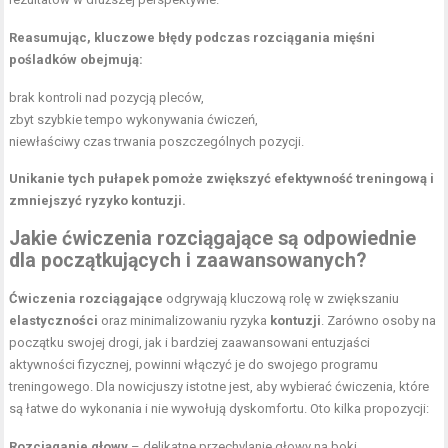
Reasumując, kluczowe błędy podczas rozciągania mięśni
pośladków obejmują:
brak kontroli nad pozycją pleców,
zbyt szybkie tempo wykonywania ćwiczeń,
niewłaściwy czas trwania poszczególnych pozycji.
Unikanie tych pułapek pomoże zwiększyć efektywność treningową i
zmniejszyć ryzyko kontuzji.
Jakie ćwiczenia rozciągające są odpowiednie
dla początkujących i zaawansowanych?
Ćwiczenia rozciągające
odgrywają kluczową rolę w zwiększaniu
elastyczności
oraz minimalizowaniu ryzyka
kontuzji
. Zarówno osoby na
początku swojej drogi, jak i bardziej zaawansowani entuzjaści
aktywności fizycznej, powinni włączyć je do swojego programu
treningowego. Dla nowicjuszy istotne jest, aby wybierać ćwiczenia, które
są łatwe do wykonania i nie wywołują dyskomfortu. Oto kilka propozycji:
Rozciąganie głowy
– delikatne przechylanie głowy na boki,