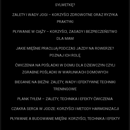
SYLWETKĘ?
ZALETY I WADY JOGI – KORZYŚCI ZDROWOTNE ORAZ RYZYKA
PRAKTYKI
PŁYWANIE W CIĄŻY – KORZYŚCI, ZASADY I BEZPIECZEŃSTWO
DLA MAM
JAKIE MIĘŚNIE PRACUJĄ PODCZAS JAZDY NA ROWERZE?
POZNAJ ICH ROLĘ
ĆWICZENIA NA POŚLADKI W DOMU DLA DZIEWCZYN CZYLI
ZGRABNE POŚLADKI W WARUNKACH DOMOWYCH
BIEGANIE NA BIEŻNI: ZALETY, WADY I EFEKTYWNE TECHNIKI
TRENINGOWE
PLANK TYŁEM – ZALETY, TECHNIKA I EFEKTY ĆWICZENIA
CZAKRA SERCA W JODZE: KORZYŚCI I METODY HARMONIZACJI
PŁYWANIE A BUDOWANIE MIĘŚNI: KORZYŚCI, TECHNIKA I EFEKTY