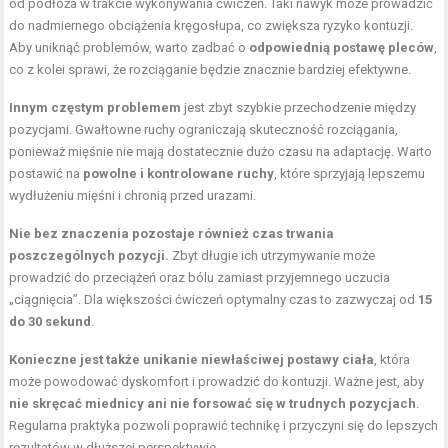
od podłoża w trakcie wykonywania ćwiczeń. Taki nawyk może prowadzić
do nadmiernego obciążenia kręgosłupa, co zwiększa ryzyko kontuzji.
Aby uniknąć problemów, warto zadbać o
odpowiednią postawę pleców
,
co z kolei sprawi, że rozciąganie będzie znacznie bardziej efektywne.
Innym częstym problemem
jest zbyt szybkie przechodzenie między
pozycjami. Gwałtowne ruchy ograniczają skuteczność rozciągania,
ponieważ mięśnie nie mają dostatecznie dużo czasu na adaptację. Warto
postawić na
powolne i kontrolowane ruchy
, które sprzyjają lepszemu
wydłużeniu mięśni i chronią przed urazami.
Nie bez znaczenia pozostaje również czas trwania
poszczególnych pozycji.
Zbyt długie ich utrzymywanie może
prowadzić do przeciążeń oraz bólu zamiast przyjemnego uczucia
„ciągnięcia”. Dla większości ćwiczeń optymalny czas to zazwyczaj od
15
do 30 sekund
.
Konieczne jest także unikanie niewłaściwej postawy ciała
, która
może powodować dyskomfort i prowadzić do kontuzji. Ważne jest, aby
nie skręcać miednicy ani nie forsować się w trudnych pozycjach
.
Regularna praktyka pozwoli poprawić technikę i przyczyni się do lepszych
rezultatów w dłuższej perspektywie.