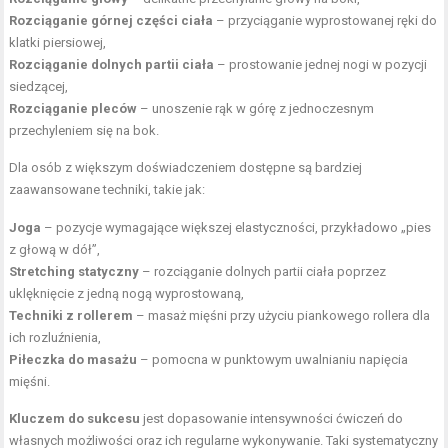
Rozciąganie górnej części ciała
– przyciąganie wyprostowanej ręki do
klatki piersiowej,
Rozciąganie dolnych partii ciała
– prostowanie jednej nogi w pozycji
siedzącej,
Rozciąganie pleców
– unoszenie rąk w górę z jednoczesnym
przechyleniem się na bok.
Dla osób z większym doświadczeniem dostępne są bardziej
zaawansowane techniki, takie jak:
Joga
– pozycje wymagające większej elastyczności, przykładowo „
pies
z głową w dół
”,
Stretching statyczny
– rozciąganie dolnych partii ciała poprzez
uklęknięcie z jedną nogą wyprostowaną,
Techniki z rollerem
– masaż mięśni przy użyciu piankowego rollera dla
ich rozluźnienia,
Piłeczka do masażu
– pomocna w punktowym uwalnianiu napięcia
mięśni.
Kluczem do sukcesu
jest dopasowanie intensywności ćwiczeń do
własnych możliwości oraz ich regularne wykonywanie. Taki systematyczny