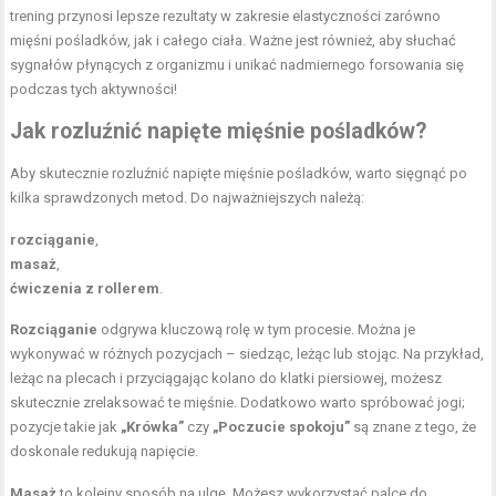
trening przynosi lepsze rezultaty w zakresie elastyczności zarówno
mięśni pośladków, jak i całego ciała. Ważne jest również, aby słuchać
sygnałów płynących z organizmu i unikać nadmiernego forsowania się
podczas tych aktywności!
Jak rozluźnić napięte mięśnie pośladków?
Aby skutecznie rozluźnić napięte mięśnie pośladków, warto sięgnąć po
kilka sprawdzonych metod. Do najważniejszych należą:
rozciąganie
,
masaż
,
ćwiczenia z rollerem
.
Rozciąganie
odgrywa kluczową rolę w tym procesie. Można je
wykonywać w różnych pozycjach – siedząc, leżąc lub stojąc. Na przykład,
leżąc na plecach i przyciągając kolano do klatki piersiowej, możesz
skutecznie zrelaksować te mięśnie. Dodatkowo warto spróbować jogi;
pozycje takie jak
„Krówka”
czy
„Poczucie spokoju”
są znane z tego, że
doskonale redukują napięcie.
Masaż
to kolejny sposób na ulgę. Możesz wykorzystać palce do