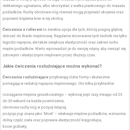
delikatnego ugniatania, albo skorzystać z wałka piankowego do masażu
pośladków. Ruchy obrotowe nóg również mogą przynieść ukojenie oraz
poprawić krążenie krwi w tej okolicy.
Ćwiczenia z rollerem
to świetna opcja dla tych, którzy pragną głębiej
dotrzeć do tkanki mięśniowej. Regularne stosowanie tych technik nie tylko
łagodzi napięcia, ale także zwiększa elastyczność oraz zakres ruchu
mięśni pośladków. Warto wprowadzić je do swojej rutyny, aby cieszyć się
zdrowymi i elastycznymi mięśniami przez dłuższy czas.
Jakie ćwiczenia rozluźniające można wykonać?
Ćwiczenia rozluźniające
przybierają różne formy i skutecznie
pomagają w redukcji napięcia mięśniowego. Oto kilka przykładów:
rozciąganie mięśnia gruszkowatego – wykonaj pięć razy, trwając od 25
do 30 sekund na każde powtórzenie,
obrotowe ruchy nóg w pozycji leżącej,
pozycja jogi znana jako 'Most’ – relaksuje mięśnie pośladków, wzmacnia
dolną część ciała oraz poprawia elastyczność kręgosłupa,
kocie grzbiety,