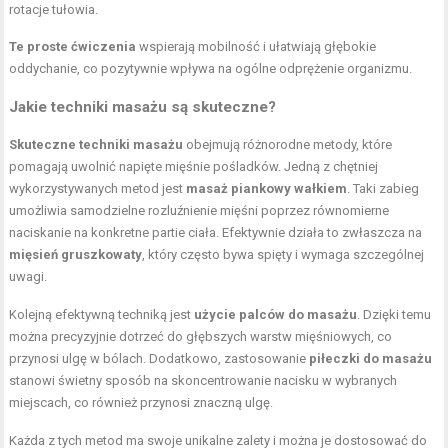
rotacje tułowia.
Te proste ćwiczenia
wspierają mobilność i ułatwiają głębokie
oddychanie, co pozytywnie wpływa na ogólne odprężenie organizmu.
Jakie techniki masażu są skuteczne?
Skuteczne techniki masażu
obejmują różnorodne metody, które
pomagają uwolnić napięte mięśnie pośladków. Jedną z chętniej
wykorzystywanych metod jest
masaż piankowy wałkiem
. Taki zabieg
umożliwia samodzielne rozluźnienie mięśni poprzez równomierne
naciskanie na konkretne partie ciała. Efektywnie działa to zwłaszcza na
mięsień gruszkowaty
, który często bywa spięty i wymaga szczególnej
uwagi.
Kolejną efektywną techniką jest
użycie palców do masażu
. Dzięki temu
można precyzyjnie dotrzeć do głębszych warstw mięśniowych, co
przynosi ulgę w bólach. Dodatkowo, zastosowanie
piłeczki do masażu
stanowi świetny sposób na skoncentrowanie nacisku w wybranych
miejscach, co również przynosi znaczną ulgę.
Każda z tych metod ma swoje unikalne zalety i można je dostosować do