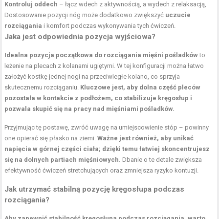
Kontroluj oddech
– łącz wdech z aktywnością, a wydech z relaksacją,
Dostosowanie pozycji nóg może dodatkowo zwiększyć
uczucie
rozciągania
i komfort podczas wykonywania tych ćwiczeń.
Jaka jest odpowiednia pozycja wyjściowa?
Idealna pozycja początkowa do rozciągania mięśni pośladków
to
leżenie na plecach z kolanami ugiętymi. W tej konfiguracji można łatwo
założyć kostkę jednej nogi na przeciwległe kolano, co sprzyja
skutecznemu rozciąganiu.
Kluczowe jest, aby dolna część pleców
pozostała w kontakcie z podłożem, co stabilizuje kręgosłup i
pozwala skupić się na pracy nad mięśniami pośladków.
Przyjmując tę postawę, zwróć uwagę na umiejscowienie stóp – powinny
one opierać się płasko na ziemi.
Ważne jest również, aby unikać
napięcia w górnej części ciała; dzięki temu łatwiej skoncentrujesz
się na dolnych partiach mięśniowych.
Dbanie o te detale zwiększa
efektywność ćwiczeń stretchujących oraz zmniejsza ryzyko kontuzji.
Jak utrzymać stabilną pozycję kręgosłupa podczas
rozciągania?
Aby zapewnić stabilność kręgosłupa podczas rozciągania, warto