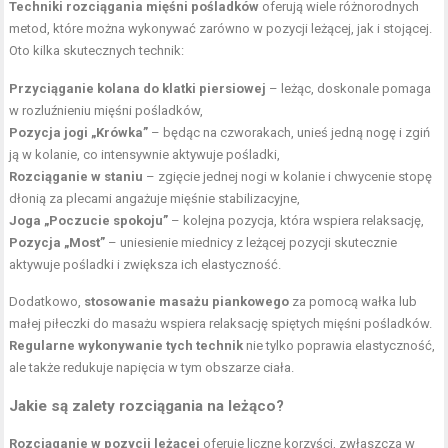
Techniki rozciągania mięśni pośladków
oferują wiele różnorodnych
metod, które można wykonywać zarówno w pozycji leżącej, jak i stojącej.
Oto kilka skutecznych technik:
Przyciąganie kolana do klatki piersiowej
– leżąc, doskonale pomaga
w rozluźnieniu mięśni pośladków,
Pozycja jogi „Krówka”
– będąc na czworakach, unieś jedną nogę i zgiń
ją w kolanie, co intensywnie aktywuje pośladki,
Rozciąganie w staniu
– zgięcie jednej nogi w kolanie i chwycenie stopę
dłonią za plecami angażuje mięśnie stabilizacyjne,
Joga „Poczucie spokoju”
– kolejna pozycja, która wspiera relaksację,
Pozycja „Most”
– uniesienie miednicy z leżącej pozycji skutecznie
aktywuje pośladki i zwiększa ich elastyczność.
Dodatkowo,
stosowanie masażu piankowego
za pomocą wałka lub
małej piłeczki do masażu wspiera relaksację spiętych mięśni pośladków.
Regularne wykonywanie tych technik
nie tylko poprawia elastyczność,
ale także redukuje napięcia w tym obszarze ciała.
Jakie są zalety rozciągania na leżąco?
Rozciąganie w pozycji leżącej
oferuje liczne korzyści, zwłaszcza w