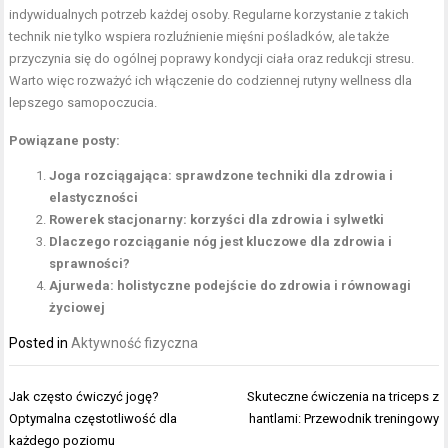
indywidualnych potrzeb każdej osoby. Regularne korzystanie z takich
technik nie tylko wspiera rozluźnienie mięśni pośladków, ale także
przyczynia się do ogólnej poprawy kondycji ciała oraz redukcji stresu.
Warto więc rozważyć ich włączenie do codziennej rutyny wellness dla
lepszego samopoczucia.
Powiązane posty:
Joga rozciągająca: sprawdzone techniki dla zdrowia i
elastyczności
Rowerek stacjonarny: korzyści dla zdrowia i sylwetki
Dlaczego rozciąganie nóg jest kluczowe dla zdrowia i
sprawności?
Ajurweda: holistyczne podejście do zdrowia i równowagi
życiowej
Posted in
Aktywność fizyczna
Nawigacja
Jak często ćwiczyć jogę?
Skuteczne ćwiczenia na triceps z
wpisu
Optymalna częstotliwość dla
hantlami: Przewodnik treningowy
każdego poziomu