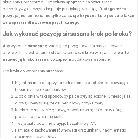
skupienia i koncentracji. Umożliwia spojrzenie na świat z innej
perspektywy, co często inspiruje praktykujących jogę.
Dlatego też ta
pozycja jest ceniona nie tylko za swoje fizyczne korzyści, ale także
za wsparcie dla zdrowia psychicznego.
Jak wykonać pozycję sirsasana krok po kroku?
Aby wykonać
sirsasanę
, zacznij od przygotowania maty na równej
powierzchni. Jeśli dopiero stawiasz pierwsze kroki w tej asanie,
warto
ustawić ją blisko ściany
, co zapewni dodatkowe wsparcie.
Oto kroki do wykonania sirsasany:
Klęknij na macie i oprzyj przedramiona o podłoże, rozstawiając
łokcie na szerokość barków,
Złóż dłonie w taki sposób, by palce były splecione i umieść je za
głową; upewnij się, że czubek głowy dotyka maty,
Kiedy poczujesz się gotowy, powoli unosząc biodra w górę,
prostuj nogi w stronę sufitu,
Twoje ciało powinno przyjąć kształt litery „V”,
Pamiętaj o zachowaniu równowagi oraz unikaniu nadmiernego
obciążania szyi i głowy.