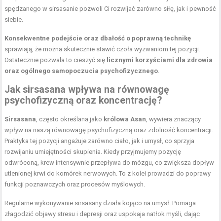
spędzanego w sirsasanie pozwoli Ci rozwijać zarówno siłę, jak i pewność
siebie.
Konsekwentne podejście oraz dbałość o poprawną technikę
sprawiają, że można skutecznie stawić czoła wyzwaniom tej pozycji.
Ostatecznie pozwala to cieszyć się
licznymi korzyściami dla zdrowia
oraz ogólnego samopoczucia psychofizycznego
.
Jak sirsasana wpływa na równowagę
psychofizyczną oraz koncentrację?
Sirsasana
, często określana jako
królowa Asan
, wywiera znaczący
wpływ na naszą równowagę psychofizyczną oraz zdolność koncentracji.
Praktyka tej pozycji angażuje zarówno ciało, jak i umysł, co sprzyja
rozwijaniu umiejętności skupienia. Kiedy przyjmujemy pozycję
odwróconą, krew intensywnie przepływa do mózgu, co zwiększa dopływ
utlenionej krwi do komórek nerwowych. To z kolei prowadzi do poprawy
funkcji poznawczych oraz procesów myślowych.
Regularne wykonywanie sirsasany działa kojąco na umysł. Pomaga
złagodzić objawy stresu i depresji oraz uspokaja natłok myśli, dając