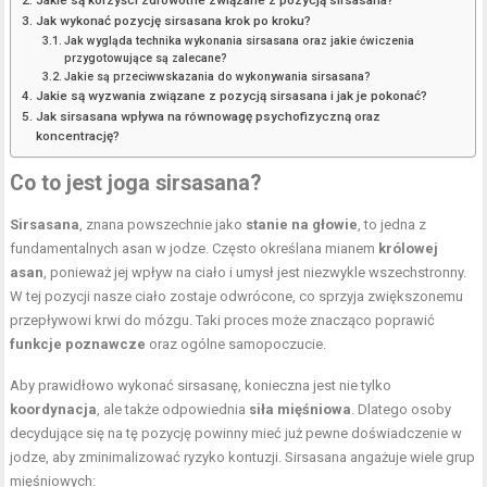
Jakie są korzyści zdrowotne związane z pozycją sirsasana?
Jak wykonać pozycję sirsasana krok po kroku?
Jak wygląda technika wykonania sirsasana oraz jakie ćwiczenia
przygotowujące są zalecane?
Jakie są przeciwwskazania do wykonywania sirsasana?
Jakie są wyzwania związane z pozycją sirsasana i jak je pokonać?
Jak sirsasana wpływa na równowagę psychofizyczną oraz
koncentrację?
Co to jest joga sirsasana?
Sirsasana
, znana powszechnie jako
stanie na głowie
, to jedna z
fundamentalnych asan w jodze. Często określana mianem
królowej
asan
, ponieważ jej wpływ na ciało i umysł jest niezwykle wszechstronny.
W tej pozycji nasze ciało zostaje odwrócone, co sprzyja zwiększonemu
przepływowi krwi do mózgu. Taki proces może znacząco poprawić
funkcje poznawcze
oraz ogólne samopoczucie.
Aby prawidłowo wykonać sirsasanę, konieczna jest nie tylko
koordynacja
, ale także odpowiednia
siła mięśniowa
. Dlatego osoby
decydujące się na tę pozycję powinny mieć już pewne doświadczenie w
jodze, aby zminimalizować ryzyko kontuzji. Sirsasana angażuje wiele grup
mięśniowych: