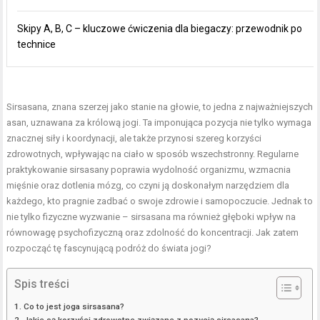
Skipy A, B, C – kluczowe ćwiczenia dla biegaczy: przewodnik po
technice
Sirsasana, znana szerzej jako stanie na głowie, to jedna z najważniejszych
asan, uznawana za królową jogi. Ta imponująca pozycja nie tylko wymaga
znacznej siły i koordynacji, ale także przynosi szereg korzyści
zdrowotnych, wpływając na ciało w sposób wszechstronny. Regularne
praktykowanie sirsasany poprawia wydolność organizmu, wzmacnia
mięśnie oraz dotlenia mózg, co czyni ją doskonałym narzędziem dla
każdego, kto pragnie zadbać o swoje zdrowie i samopoczucie. Jednak to
nie tylko fizyczne wyzwanie – sirsasana ma również głęboki wpływ na
równowagę psychofizyczną oraz zdolność do koncentracji. Jak zatem
rozpocząć tę fascynującą podróż do świata jogi?
Spis treści
Co to jest joga sirsasana?