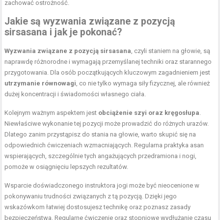
zachować ostrożność.
Jakie są wyzwania związane z pozycją
sirsasana i jak je pokonać?
Wyzwania związane z pozycją sirsasana
, czyli staniem na głowie, są
naprawdę różnorodne i wymagają przemyślanej techniki oraz starannego
przygotowania. Dla osób początkujących kluczowym zagadnieniem jest
utrzymanie równowagi
, co nie tylko wymaga siły fizycznej, ale również
dużej koncentracji i świadomości własnego ciała.
Kolejnym ważnym aspektem jest
obciążenie szyi oraz kręgosłupa
.
Niewłaściwe wykonanie tej pozycji może prowadzić do różnych urazów.
Dlatego zanim przystąpisz do stania na głowie, warto skupić się na
odpowiednich ćwiczeniach wzmacniających. Regularna praktyka asan
wspierających, szczególnie tych angażujących przedramiona i nogi,
pomoże w osiągnięciu lepszych rezultatów.
Wsparcie doświadczonego instruktora jogi może być nieocenione w
pokonywaniu trudności związanych z tą pozycją. Dzięki jego
wskazówkom łatwiej dostosujesz technikę oraz poznasz zasady
bezpieczeństwa. Regularne ćwiczenie oraz stopniowe wydłużanie czasu