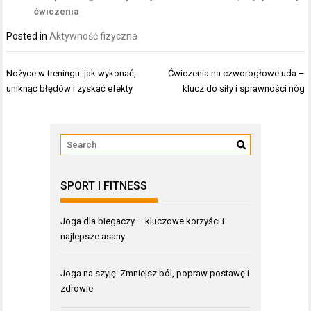
ćwiczenia
Posted in
Aktywność fizyczna
Nawigacja
Nożyce w treningu: jak wykonać,
Ćwiczenia na czworogłowe uda –
wpisu
uniknąć błędów i zyskać efekty
klucz do siły i sprawności nóg
SPORT I FITNESS
Joga dla biegaczy – kluczowe korzyści i
najlepsze asany
Joga na szyję: Zmniejsz ból, popraw postawę i
zdrowie