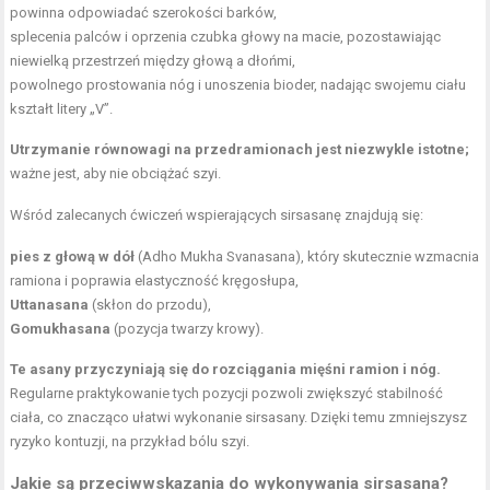
powinna odpowiadać szerokości barków,
splecenia palców i oprzenia czubka głowy na macie, pozostawiając
niewielką przestrzeń między głową a dłońmi,
powolnego prostowania nóg i unoszenia bioder, nadając swojemu ciału
kształt litery „V”.
Utrzymanie równowagi na przedramionach
jest niezwykle istotne;
ważne jest, aby nie obciążać szyi.
Wśród zalecanych ćwiczeń wspierających sirsasanę znajdują się:
pies z głową w dół
(Adho Mukha Svanasana), który skutecznie wzmacnia
ramiona i poprawia elastyczność kręgosłupa,
Uttanasana
(skłon do przodu),
Gomukhasana
(pozycja twarzy krowy).
Te asany przyczyniają się do rozciągania mięśni ramion i nóg.
Regularne praktykowanie tych pozycji pozwoli zwiększyć stabilność
ciała, co znacząco ułatwi wykonanie sirsasany. Dzięki temu zmniejszysz
ryzyko kontuzji, na przykład bólu szyi.
Jakie są przeciwwskazania do wykonywania sirsasana?