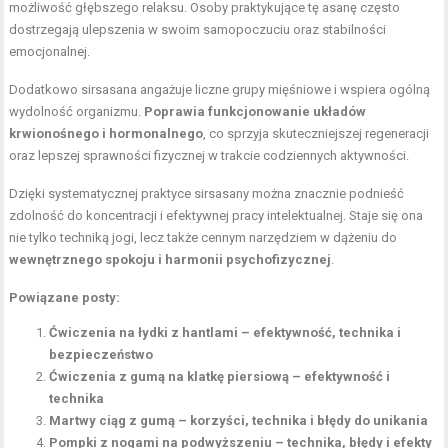
możliwość głębszego relaksu. Osoby praktykujące tę asanę często
dostrzegają ulepszenia w swoim samopoczuciu oraz stabilności
emocjonalnej.
Dodatkowo sirsasana angażuje liczne grupy mięśniowe i wspiera ogólną
wydolność organizmu.
Poprawia funkcjonowanie układów
krwionośnego i hormonalnego
, co sprzyja skuteczniejszej regeneracji
oraz lepszej sprawności fizycznej w trakcie codziennych aktywności.
Dzięki systematycznej praktyce sirsasany można znacznie podnieść
zdolność do koncentracji i efektywnej pracy intelektualnej. Staje się ona
nie tylko techniką jogi, lecz także cennym narzędziem w dążeniu do
wewnętrznego spokoju i harmonii psychofizycznej
.
Powiązane posty:
Ćwiczenia na łydki z hantlami – efektywność, technika i
bezpieczeństwo
Ćwiczenia z gumą na klatkę piersiową – efektywność i
technika
Martwy ciąg z gumą – korzyści, technika i błędy do unikania
Pompki z nogami na podwyższeniu – technika, błędy i efekty