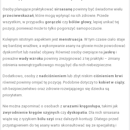
Osoby planujące praktykować
sirsasanę
powinny być świadome wielu
przeciwwskazań
, które mogą wpłynąć na ich zdrowie. Przede
wszystkim, w przypadku
gorączki
czy
bólów głowy
, lepiej unikać tej
pozycji, ponieważ może to tylko pogorszyć samopoczucie.
Kolejnym istotnym aspektem jest
menstruacja
. W tym czasie ciało staje
się bardziej wrażliwe, a wykonywanie asany na głowie może powodować
dyskomfort lub nasilać objawy. Również osoby cierpiące na
jaskrę
i
poważne
wady wzroku
powinny zrezygnować z tej praktyki – zmiany
ciśnienia wewnątrzgałkowego mogą być dla nich niebezpieczne.
Dodatkowo, osoby z
nadciśnieniem
lub zbyt niskim
ciśnieniem krwi
również powinny omijać tę pozycję. Podobnie dotyczy to
kobiet w ciąży
;
ich bezpieczeństwo oraz zdrowie rozwijającego się dziecka są
priorytetem.
Nie można zapominać o osobach z
urazami kręgosłupa
, takimi jak
zwyrodnienie kręgów szyjnych
czy
dyskopatia
. Dla nich sirsasana
wiąże się z ryzykiem
bólu szyi
oraz dalszych kontuzji. Dlatego przed
przystąpieniem do tej asany warto skonsultować się ze specjalistą i