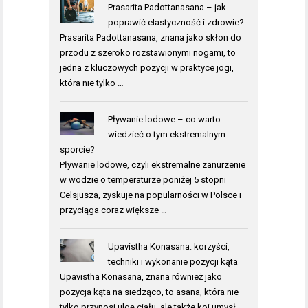
Prasarita Padottanasana – jak
poprawić elastyczność i zdrowie?
Prasarita Padottanasana, znana jako skłon do
przodu z szeroko rozstawionymi nogami, to
jedna z kluczowych pozycji w praktyce jogi,
która nie tylko …
Pływanie lodowe – co warto
wiedzieć o tym ekstremalnym
sporcie?
Pływanie lodowe, czyli ekstremalne zanurzenie
w wodzie o temperaturze poniżej 5 stopni
Celsjusza, zyskuje na popularności w Polsce i
przyciąga coraz większe …
Upavistha Konasana: korzyści,
techniki i wykonanie pozycji kąta
Upavistha Konasana, znana również jako
pozycja kąta na siedząco, to asana, która nie
tylko przynosi ulgę ciału, ale także koi umysł.