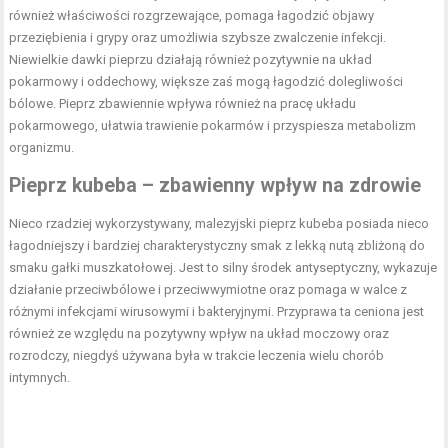
również właściwości rozgrzewające, pomaga łagodzić objawy
przeziębienia i grypy oraz umożliwia szybsze zwalczenie infekcji.
Niewielkie dawki pieprzu działają również pozytywnie na układ
pokarmowy i oddechowy, większe zaś mogą łagodzić dolegliwości
bólowe. Pieprz zbawiennie wpływa również na pracę układu
pokarmowego, ułatwia trawienie pokarmów i przyspiesza metabolizm
organizmu.
Pieprz kubeba
– zbawienny wpływ na zdrowie
Nieco rzadziej wykorzystywany, malezyjski
pieprz kubeba
posiada nieco
łagodniejszy i bardziej charakterystyczny smak z lekką nutą zbliżoną do
smaku gałki muszkatołowej. Jest to silny środek antyseptyczny, wykazuje
działanie przeciwbólowe i przeciwwymiotne oraz pomaga w walce z
różnymi infekcjami wirusowymi i bakteryjnymi. Przyprawa ta ceniona jest
również ze względu na pozytywny wpływ na układ moczowy oraz
rozrodczy, niegdyś używana była w trakcie leczenia wielu chorób
intymnych.