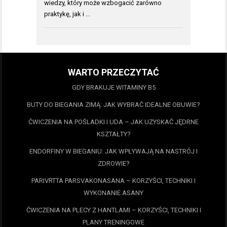
wiedzy, który może wzbogacić zarówno
praktykę, jak i …
WARTO PRZECZYTAĆ
GDY BRAKUJE WITAMINY B5
BUTY DO BIEGANIA ZIMĄ: JAK WYBRAĆ IDEALNE OBUWIE?
ĆWICZENIA NA POŚLADKI I UDA – JAK UZYSKAĆ JĘDRNE
KSZTAŁTY?
ENDORFINY W BIEGANIU: JAK WPŁYWAJĄ NA NASTRÓJ I
ZDROWIE?
PARIVRTTA PARSVAKONASANA – KORZYŚCI, TECHNIKI I
WYKONANIE ASANY
ĆWICZENIA NA PLECY Z HANTLAMI – KORZYŚCI, TECHNIKI I
PLANY TRENINGOWE