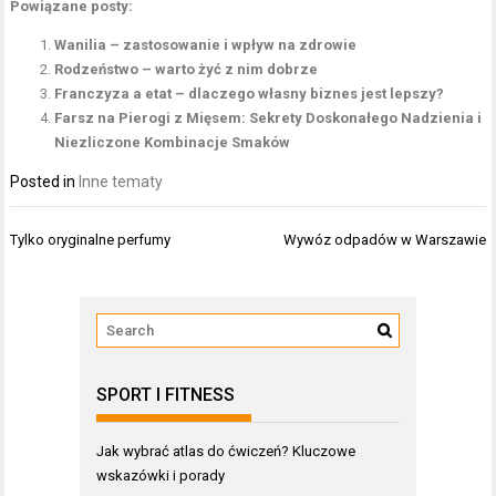
Powiązane posty:
Wanilia – zastosowanie i wpływ na zdrowie
Rodzeństwo – warto żyć z nim dobrze
Franczyza a etat – dlaczego własny biznes jest lepszy?
Farsz na Pierogi z Mięsem: Sekrety Doskonałego Nadzienia i
Niezliczone Kombinacje Smaków
Posted in
Inne tematy
Nawigacja
Tylko oryginalne perfumy
Wywóz odpadów w Warszawie
wpisu
SPORT I FITNESS
Jak wybrać atlas do ćwiczeń? Kluczowe
wskazówki i porady