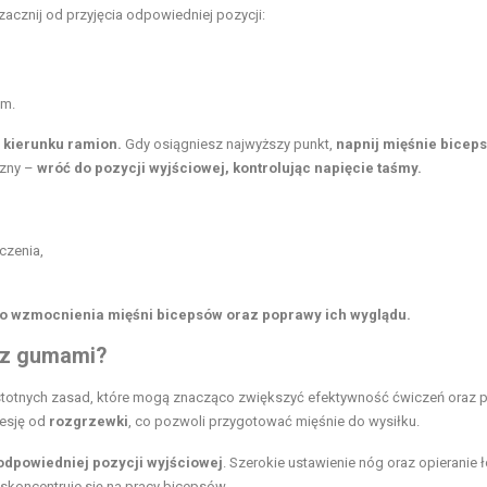
cznij od przyjęcia odpowiedniej pozycji:
ym.
 kierunku ramion.
Gdy osiągniesz najwyższy punkt,
napnij mięśnie biceps
czny –
wróć do pozycji wyjściowej, kontrolując napięcie taśmy.
czenia,
do wzmocnienia mięśni bicepsów oraz poprawy ich wyglądu.
u z gumami?
istotnych zasad, które mogą znacząco zwiększyć efektywność ćwiczeń oraz
sesję od
rozgrzewki
, co pozwoli przygotować mięśnie do wysiłku.
odpowiedniej pozycji wyjściowej
. Szerokie ustawienie nóg oraz opieranie 
skoncentruje się na pracy bicepsów.