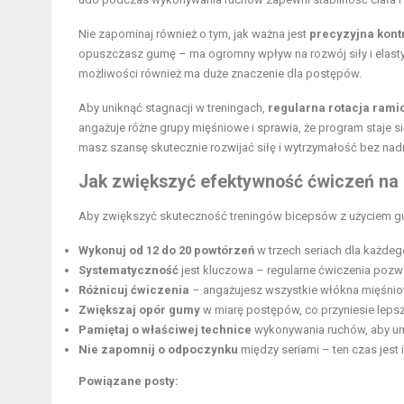
Nie zapominaj również o tym, jak ważna jest
precyzyjna kont
opuszczasz gumę – ma ogromny wpływ na rozwój siły i ela
możliwości również ma duże znaczenie dla postępów.
Aby uniknąć stagnacji w treningach,
regularna rotacja rami
angażuje różne grupy mięśniowe i sprawia, że program staje s
masz szansę skutecznie rozwijać siłę i wytrzymałość bez na
Jak zwiększyć efektywność ćwiczeń na
Aby zwiększyć skuteczność treningów bicepsów z użyciem gu
Wykonuj od 12 do 20 powtórzeń
w trzech seriach dla każdeg
Systematyczność
jest kluczowa – regularne ćwiczenia pozw
Różnicuj ćwiczenia
– angażujesz wszystkie włókna mięśniow
Zwiększaj opór gumy
w miarę postępów, co przyniesie lepsze
Pamiętaj o właściwej technice
wykonywania ruchów, aby uni
Nie zapomnij o odpoczynku
między seriami – ten czas jest 
Powiązane posty: