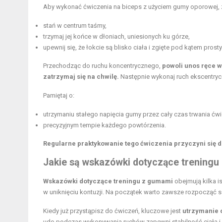
Aby wykonać ćwiczenia na biceps z użyciem gumy oporowej, za
stań w centrum taśmy,
trzymaj jej końce w dłoniach, uniesionych ku górze,
upewnij się, że łokcie są blisko ciała i zgięte pod kątem prost
Przechodząc do ruchu koncentrycznego,
powoli unos ręce w
zatrzymaj się na chwilę.
Następnie wykonaj ruch ekscentry
Pamiętaj o:
utrzymaniu stałego napięcia gumy przez cały czas trwania ćwi
precyzyjnym tempie każdego powtórzenia.
Regularne praktykowanie tego ćwiczenia przyczyni się 
Jakie są wskazówki dotyczące trening
Wskazówki dotyczące treningu z gumami
obejmują kilka 
w uniknięciu kontuzji. Na początek warto zawsze rozpocząć 
Kiedy już przystąpisz do ćwiczeń, kluczowe jest
utrzymanie 
udo podczas wykonywania ruchów zapewni stabilność ciała i 