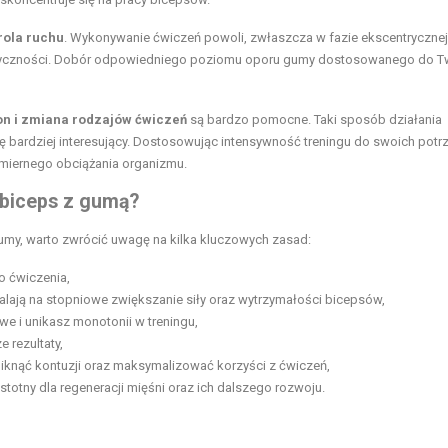
rola ruchu
. Wykonywanie ćwiczeń powoli, zwłaszcza w fazie ekscentrycznej
styczności. Dobór odpowiedniego poziomu oporu gumy dostosowanego do T
on i zmiana rodzajów ćwiczeń
są bardzo pomocne. Taki sposób działania
ię bardziej interesujący. Dostosowując intensywność treningu do swoich potr
dmiernego obciążania organizmu.
 biceps z gumą?
my, warto zwrócić uwagę na kilka kluczowych zasad:
o ćwiczenia,
alają na stopniowe zwiększanie siły oraz wytrzymałości bicepsów,
e i unikasz monotonii w treningu,
 rezultaty,
knąć kontuzji oraz maksymalizować korzyści z ćwiczeń,
istotny dla regeneracji mięśni oraz ich dalszego rozwoju.