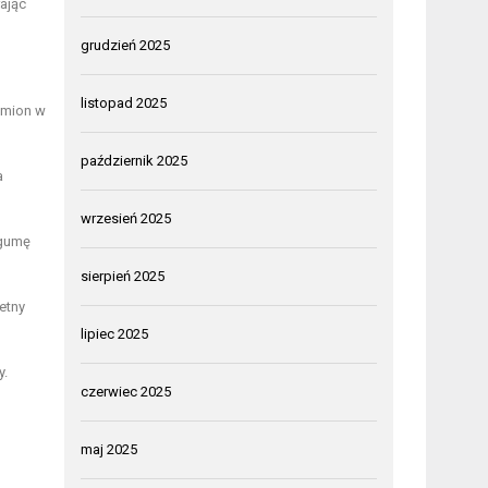
ając
grudzień 2025
listopad 2025
amion w
październik 2025
a
wrzesień 2025
 gumę
sierpień 2025
etny
lipiec 2025
y.
czerwiec 2025
maj 2025