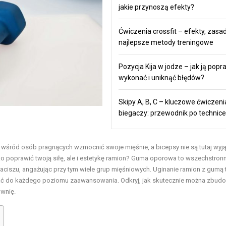
jakie przynoszą efekty?
Ćwiczenia crossfit – efekty, zasad
najlepsze metody treningowe
Pozycja Kija w jodze – jak ją popr
wykonać i uniknąć błędów?
Skipy A, B, C – kluczowe ćwiczeni
biegaczy: przewodnik po technice
 wśród osób pragnących wzmocnić swoje mięśnie, a bicepsy nie są tutaj wyją
o poprawić twoją siłę, ale i estetykę ramion?
Guma oporowa
to wszechstron
ciszu, angażując przy tym wiele grup mięśniowych. Uginanie ramion z gumą 
wać do każdego poziomu zaawansowania. Odkryj, jak skutecznie można zbud
ownię.