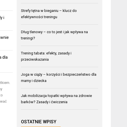
Strefy tętna w bieganiu – klucz do
efektywności treningu
y i
Dług tlenowy – co to jest i jak wpływa na
awnie
treningi?
Trening tabata: efekty, zasady i
a dla
przeciwskazania
Joga w ciąży – korzyści i bezpieczeństwo dla
mamy i dziecka
tkiem.
ny
to
Jak mobilizacja łopatki wpływa na zdrowie
ować
barków? Zasady i ćwiczenia
OSTATNIE WPISY