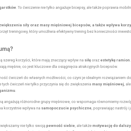
dgarstków
. To ćwiczenie nie tylko angażuje bicepsy, ale także poprawia mobil
większenia siły oraz masy mięśniowej bicepsów, a także wpływa korzy
zęt treningowy, który umożliwia efektywny trening bez konieczności inwest
gumą?
ą szereg korzyści, które mają znaczący wpływ na
siłę
oraz
estetykę ramion
.
ają mięśnie, co jest kluczowe dla osiągnięcia atrakcyjnych bicepsów.
ość ćwiczeń do własnych możliwości, co czyni je idealnym rozwiązaniem d
ych ćwiczeń nie tylko przyczynia się do zwiększenia
masy mięśniowej
, ale
rganizmu
.
z gumą angażują różnorodne grupy mięśniowe, co wspomaga równomierny rozwój
zna korzystnie wpływa na
samopoczucie psychiczne
, poprawiając nastrój i
większamy nie tylko swoją
pewność siebie
, ale także
motywację do dalsz