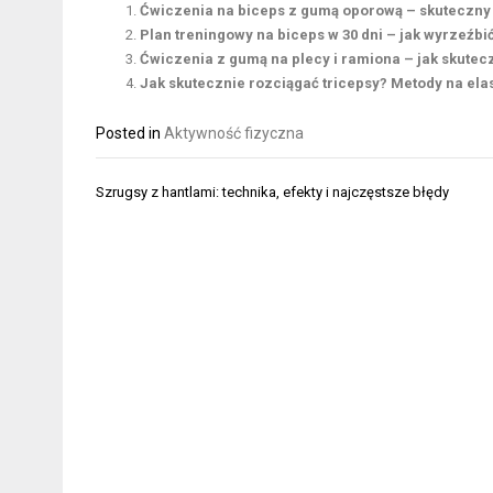
Ćwiczenia na biceps z gumą oporową – skuteczny 
Plan treningowy na biceps w 30 dni – jak wyrzeźb
Ćwiczenia z gumą na plecy i ramiona – jak skute
Jak skutecznie rozciągać tricepsy? Metody na ela
Posted in
Aktywność fizyczna
Nawigacja
Szrugsy z hantlami: technika, efekty i najczęstsze błędy
wpisu