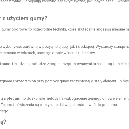
szechstronne – obejmują zarówno aspekty fizyczne, jak i psychiczne – wspier
sy z użyciem gumy?
 gumy oporowej to różnorodne techniki, które skutecznie angażują mięśnie r
e wykonywać zarówno w pozycji stojącej, jak i siedzącej. Wystarczy stanąć n
ąć ramiona w łokciach, unosząc dłonie w kierunku barków.
i band
. Usiądź na podłodze z nogami wyprostowanymi przed sobą i umieść
ginaniu przedramion przy pomocy gumy zaczepionej o stały element. To świ
n za plecami
to doskonałe metody na wzbogacenie treningu o nowe element
. Te proste ćwiczenia są elastyczne i łatwo je dostosować do poziomu
ącego.
mą?