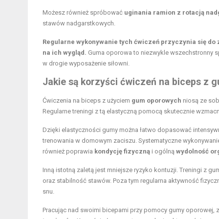
Możesz również spróbować
uginania ramion z rotacją na
stawów nadgarstkowych.
Regularne wykonywanie tych ćwiczeń przyczynia się do z
na ich wygląd.
Guma oporowa to niezwykle wszechstronny spr
w drogie wyposażenie siłowni.
Jakie są korzyści ćwiczeń na biceps z 
Ćwiczenia na biceps z użyciem
gum oporowych
niosą ze sob
Regularne treningi z tą elastyczną pomocą skutecznie wzmacni
Dzięki elastyczności gumy można łatwo dopasować intensywn
trenowania w domowym zaciszu. Systematyczne wykonywanie t
również poprawia
kondycję fizyczną
i ogólną
wydolność o
Inną istotną zaletą jest mniejsze ryzyko kontuzji. Treningi 
oraz stabilność stawów. Poza tym regularna aktywność fizyc
snu.
Pracując nad swoimi bicepami przy pomocy gumy oporowej, z