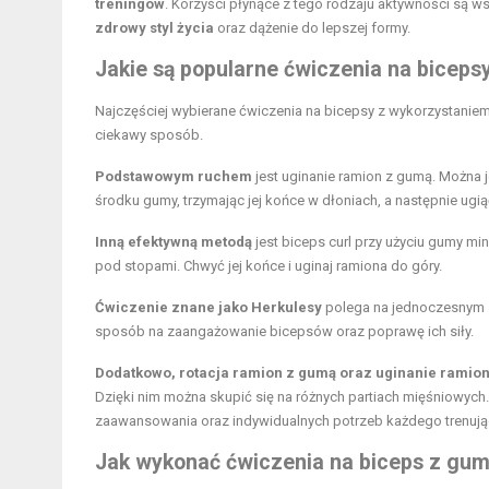
treningów
. Korzyści płynące z tego rodzaju aktywności są w
zdrowy styl życia
oraz dążenie do lepszej formy.
Jakie są popularne ćwiczenia na bicep
Najczęściej wybierane ćwiczenia na bicepsy z wykorzystaniem
ciekawy sposób.
Podstawowym ruchem
jest uginanie ramion z gumą. Można j
środku gumy, trzymając jej końce w dłoniach, a następnie ugi
Inną efektywną metodą
jest biceps curl przy użyciu
gumy min
pod stopami. Chwyć jej końce i uginaj ramiona do góry.
Ćwiczenie znane jako Herkulesy
polega na jednoczesnym z
sposób na zaangażowanie bicepsów oraz poprawę ich siły.
Dodatkowo, rotacja ramion z gumą oraz uginanie ramio
Dzięki nim można skupić się na różnych partiach mięśniowych
zaawansowania oraz indywidualnych potrzeb każdego trenuj
Jak wykonać ćwiczenia na biceps z gu