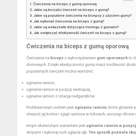
Ćwiczenia na biceps z gumą oporową
Jakie są korzyści ćwiczeń na biceps z gumą?
Jakie są popularne ćwiczenia na bicepsy z użyciem gumy?
Jak wykonać ćwiczenia na biceps z gumą?
Jakie są wskazówki dotyczące treningu z gumami?
Jak zwiększyć efektywność ćwiczeń na biceps z gumą?
Ćwiczenia na biceps z gumą oporową
Ćwiczenia na
biceps
z wykorzystaniem
gum oporowych
to d
domowych. Dzięki elastyczności gumy masz możliwość dosto
popularnych ćwiczeń można wyróżnić:
uginanie ramion,
uginanie ramion w pozycji siedzącej,
uginanie ramion z rotacją nadgarstków.
Podstawowym ruchem jest
uginanie ramion
, które głównie 
chwycić jej końce i zgiąć ramiona w łokciach, unosząc dłonie
Innym skutecznym wariantem jest
uginanie ramion w pozycj
stopami i wykonaj ruch ugięcia rąk.
Ten sposób pozwala skupi