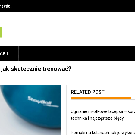
zyści, technika i najczęstsze błędy
TAKT
 jak skutecznie trenować?
RELATED POST
Uginanie młotkowe bicepsa – korz
technika i najczęstsze błędy
Pompki na kolanach: jak je wykona