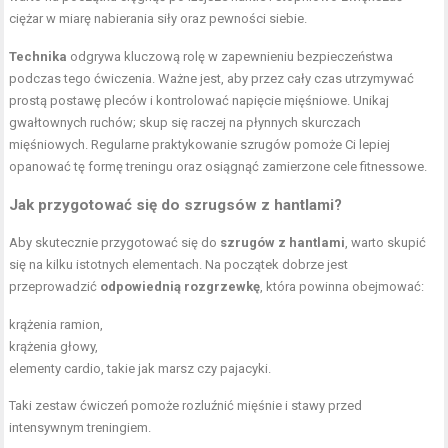
ciężar w miarę nabierania siły oraz pewności siebie.
Technika
odgrywa kluczową rolę w zapewnieniu bezpieczeństwa
podczas tego ćwiczenia. Ważne jest, aby przez cały czas utrzymywać
prostą postawę pleców i kontrolować napięcie mięśniowe. Unikaj
gwałtownych ruchów; skup się raczej na płynnych skurczach
mięśniowych. Regularne praktykowanie szrugów pomoże Ci lepiej
opanować tę formę treningu oraz osiągnąć zamierzone cele fitnessowe.
Jak przygotować się do szrugsów z hantlami?
Aby skutecznie przygotować się do
szrugów z hantlami
, warto skupić
się na kilku istotnych elementach. Na początek dobrze jest
przeprowadzić
odpowiednią rozgrzewkę
, która powinna obejmować:
krążenia ramion,
krążenia głowy,
elementy cardio, takie jak marsz czy pajacyki.
Taki zestaw ćwiczeń pomoże rozluźnić mięśnie i stawy przed
intensywnym treningiem.