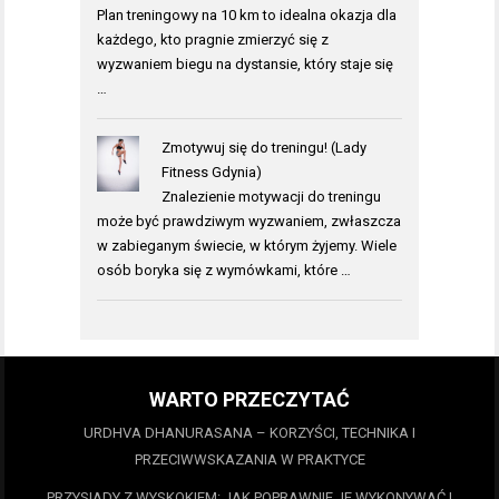
Plan treningowy na 10 km to idealna okazja dla
każdego, kto pragnie zmierzyć się z
wyzwaniem biegu na dystansie, który staje się
…
Zmotywuj się do treningu! (Lady
Fitness Gdynia)
Znalezienie motywacji do treningu
może być prawdziwym wyzwaniem, zwłaszcza
w zabieganym świecie, w którym żyjemy. Wiele
osób boryka się z wymówkami, które …
WARTO PRZECZYTAĆ
URDHVA DHANURASANA – KORZYŚCI, TECHNIKA I
PRZECIWWSKAZANIA W PRAKTYCE
PRZYSIADY Z WYSKOKIEM: JAK POPRAWNIE JE WYKONYWAĆ I