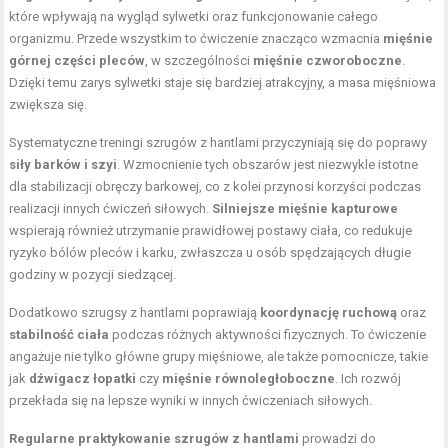
które wpływają na wygląd sylwetki oraz funkcjonowanie całego
organizmu. Przede wszystkim to ćwiczenie znacząco wzmacnia
mięśnie
górnej części pleców
, w szczególności
mięśnie czworoboczne
.
Dzięki temu zarys sylwetki staje się bardziej atrakcyjny, a
masa mięśniowa
zwiększa się.
Systematyczne treningi szrugów z hantlami przyczyniają się do poprawy
siły barków i szyi
. Wzmocnienie tych obszarów jest niezwykle istotne
dla stabilizacji obręczy barkowej, co z kolei przynosi korzyści podczas
realizacji innych ćwiczeń siłowych.
Silniejsze mięśnie kapturowe
wspierają również utrzymanie prawidłowej postawy ciała, co redukuje
ryzyko bólów pleców i karku, zwłaszcza u osób spędzających długie
godziny w pozycji siedzącej.
Dodatkowo szrugsy z hantlami poprawiają
koordynację ruchową
oraz
stabilność ciała
podczas różnych aktywności fizycznych. To ćwiczenie
angażuje nie tylko główne grupy mięśniowe, ale także pomocnicze, takie
jak
dźwigacz łopatki
czy
mięśnie równoległoboczne
. Ich rozwój
przekłada się na lepsze wyniki w innych ćwiczeniach siłowych.
Regularne praktykowanie szrugów z hantlami
prowadzi do