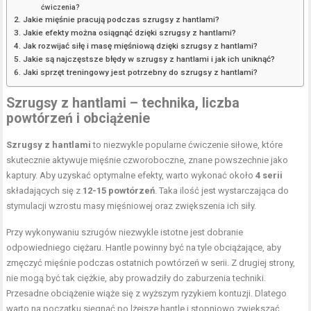
ćwiczenia?
Jakie mięśnie pracują podczas szrugsy z hantlami?
Jakie efekty można osiągnąć dzięki szrugsy z hantlami?
Jak rozwijać siłę i masę mięśniową dzięki szrugsy z hantlami?
Jakie są najczęstsze błędy w szrugsy z hantlami i jak ich uniknąć?
Jaki sprzęt treningowy jest potrzebny do szrugsy z hantlami?
Szrugsy z hantlami – technika, liczba
powtórzeń i obciążenie
Szrugsy z hantlami
to niezwykle popularne ćwiczenie siłowe, które
skutecznie aktywuje mięśnie czworoboczne, znane powszechnie jako
kaptury. Aby uzyskać optymalne efekty, warto wykonać około
4 serii
składających się z
12-15 powtórzeń
. Taka ilość jest wystarczająca do
stymulacji wzrostu masy mięśniowej oraz zwiększenia ich siły.
Przy wykonywaniu szrugów niezwykle istotne jest dobranie
odpowiedniego ciężaru. Hantle powinny być na tyle obciążające, aby
zmęczyć mięśnie podczas ostatnich powtórzeń w serii. Z drugiej strony,
nie mogą być tak ciężkie, aby prowadziły do zaburzenia techniki.
Przesadne obciążenie wiąże się z wyższym ryzykiem kontuzji. Dlatego
warto na początku sięgnąć po lżejsze hantle i stopniowo zwiększać