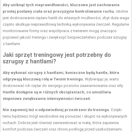
Aby uniknąć tych nieprawidłowości, kluczowe jest zachowanie
prostej postawy ciała oraz precyzyjne kontrolowanie ruchu.
Istotne
jest dostosowanie ciężaru hantli do własnych możliwości; zbyt duża waga
często skutkuje nieprawidłową techniką wykonywania ćwiczeń. Regularne
monitorowanie formy oraz współpraca z trenerem mogą znacząco
poprawić jakość treningu i zwiększyć bezpieczeństwo podczas szrugsy
z hantlami.
Jaki sprzęt treningowy jest potrzebny do
szrugsy z hantlami?
Aby wykonać szrugsy z hantlami, konieczne będą hantle, które
odgrywają kluczową rolę w Twoim treningu.
Wybierając je, warto
dostosować ich ciężar do swojego poziomu zaawansowania oraz siły.
Hantle dostępne są w różnych obciążeniach, co umożliwia
stopniowe zwiększanie intensywności ćwiczeń.
Nie zapomnij też o odpowiedniej przestrzeni do treningu.
Dzięki
temu będziesz mógł swobodnie się poruszać i skupić na wykonywanych
ruchach. Dobrze jest również zainwestować w matę, która zapewnia
komfort podczas ćwiczeń
oraz chroni podłogę przed uszkodzeniami.