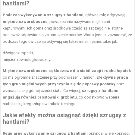
hantlami?
Podczas wykonywania szrugsy z hantlami
, główną rolę odgrywają
mięśnie czworoboczne
, powszechnie nazywane mięśniami
kapturowymi. Ich górna oraz środkowa część są szczególnie istotne,
ponieważ odpowiadają za unoszenie barków. Warto jednak zaznaczyć, że
podczas tego ćwiczenia aktywują się także inne mięśnie, takie jak:
dźwigacz łopatki,
mięsień równoległoboczny.
Mięśnie czworoboczne są kluczowe dla stabilizacji i ruchu łopatek
,
co ma ogromne znaczenie przy podnoszeniu ramion.
Efektywna praca
tych grup mięśniowych przyczynia się do poprawy postawy
oraz
wzmacnia siłę górnej części ciała. Co więcej,
szrugsy z hantlami
angażują również
prostowniki grzbietu
, co dodatkowo wspiera
stabilizację kręgosłupa w trakcie treningu.
Jakie efekty można osiągnąć dzięki szrugsy z
hantlami?
Regularne wykonywanie szrugów z hantlami
przynosi wiele korzyści,