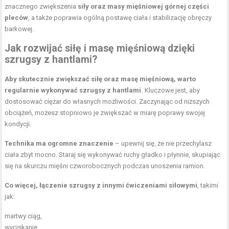
znacznego zwiększenia
siły oraz masy mięśniowej górnej części
pleców
, a także poprawia ogólną postawę ciała i stabilizację obręczy
barkowej.
Jak rozwijać siłę i masę mięśniową dzięki
szrugsy z hantlami?
Aby skutecznie zwiększać siłę oraz masę mięśniową, warto
regularnie wykonywać szrugsy z hantlami.
Kluczowe jest, aby
dostosować ciężar do własnych możliwości. Zaczynając od niższych
obciążeń, możesz stopniowo je zwiększać w miarę poprawy swojej
kondycji.
Technika ma ogromne znaczenie
– upewnij się, że nie przechylasz
ciała zbyt mocno. Staraj się wykonywać ruchy gładko i płynnie, skupiając
się na skurczu mięśni czworobocznych podczas unoszenia ramion.
Co więcej, łączenie szrugsy z innymi ćwiczeniami siłowymi
, takimi
jak:
martwy ciąg,
wyciskanie,