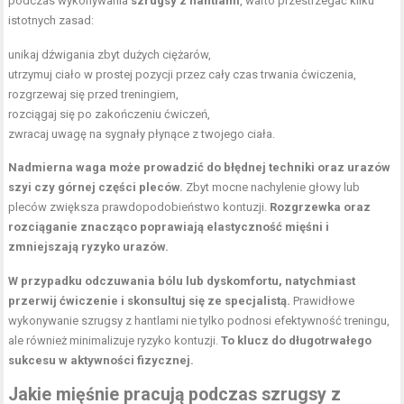
podczas wykonywania
szrugsy z hantlami
, warto przestrzegać kilku
istotnych zasad:
unikaj dźwigania zbyt dużych ciężarów,
utrzymuj ciało w prostej pozycji przez cały czas trwania ćwiczenia,
rozgrzewaj się przed treningiem,
rozciągaj się po zakończeniu ćwiczeń,
zwracaj uwagę na sygnały płynące z twojego ciała.
Nadmierna waga może prowadzić do błędnej techniki oraz urazów
szyi czy górnej części pleców.
Zbyt mocne nachylenie głowy lub
pleców zwiększa prawdopodobieństwo kontuzji.
Rozgrzewka oraz
rozciąganie znacząco poprawiają elastyczność mięśni i
zmniejszają ryzyko urazów.
W przypadku odczuwania bólu lub dyskomfortu, natychmiast
przerwij ćwiczenie i skonsultuj się ze specjalistą.
Prawidłowe
wykonywanie szrugsy z hantlami nie tylko podnosi efektywność treningu,
ale również minimalizuje ryzyko kontuzji.
To klucz do długotrwałego
sukcesu w aktywności fizycznej.
Jakie mięśnie pracują podczas szrugsy z