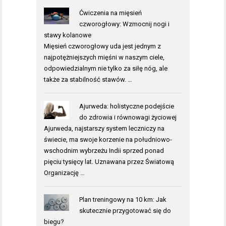
Ćwiczenia na mięsień
czworogłowy: Wzmocnij nogi i
stawy kolanowe
Mięsień czworogłowy uda jest jednym z
najpotężniejszych mięśni w naszym ciele,
odpowiedzialnym nie tylko za siłę nóg, ale
także za stabilność stawów. …
Ajurweda: holistyczne podejście
do zdrowia i równowagi życiowej
Ajurweda, najstarszy system leczniczy na
świecie, ma swoje korzenie na południowo-
wschodnim wybrzeżu Indii sprzed ponad
pięciu tysięcy lat. Uznawana przez Światową
Organizację …
Plan treningowy na 10 km: Jak
skutecznie przygotować się do
biegu?