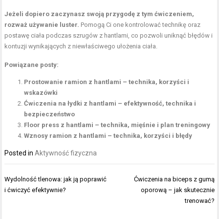
Jeżeli dopiero zaczynasz swoją przygodę z tym ćwiczeniem,
rozważ używanie luster.
Pomogą Ci one kontrolować technikę oraz
postawę ciała podczas szrugów z hantlami, co pozwoli uniknąć błędów i
kontuzji wynikających z niewłaściwego ułożenia ciała.
Powiązane posty:
Prostowanie ramion z hantlami – technika, korzyści i
wskazówki
Ćwiczenia na łydki z hantlami – efektywność, technika i
bezpieczeństwo
Floor press z hantlami – technika, mięśnie i plan treningowy
Wznosy ramion z hantlami – technika, korzyści i błędy
Posted in
Aktywność fizyczna
Nawigacja
Wydolność tlenowa: jak ją poprawić
Ćwiczenia na biceps z gumą
wpisu
i ćwiczyć efektywnie?
oporową – jak skutecznie
trenować?