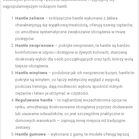
najpopularniejszym rodzajom hantli:
Hantle żeliwne
– te klasyczne hantle wykonane z żeliwa
charakteryzują się wyjątkową trwałością, oferują szereg ciężarów,
co umożliwia systematyczne zwiększanie obciążenia w miarę
postępów.
Hantle neoprenowe
– pokryte neoprenem, te hantle są bardzo
komfortowe w użyciu i dostępne w żywych kolorach, stanowią
doskonały wybór dla osób początkujących oraz tych, którzy wolą
lżejsze obciążenia.
Hantle winylowe
– podobnie jak ich neoprenowi kuzyni, hantle te
pokryte są winylem, co łączy estetyczny wygląd z wygodą
podczas treningu, dają możliwość wyboru spośród różnych
ciężarów i łatwo je utrzymać w czystości.
Regulowane hantle
– to najbardziej wszechstronna opcja na
rynku, umożliwiają dostosowanie obciążenia poprzez dodawanie
lub usuwanie odważników, co jest szczególnie praktyczne w
domowych warunkach — zajmują mniej miejsca niż tradycyjne
zestawy.
Hantle gumowe
– wykonane z gumy, te modele oferują lepszą