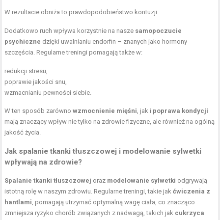
W rezultacie obniża to prawdopodobieństwo kontuzji.
Dodatkowo ruch wpływa korzystnie na nasze
samopoczucie
psychiczne
dzięki uwalnianiu endorfin – znanych jako hormony
szczęścia. Regularne treningi pomagają także w:
redukcji stresu,
poprawie jakości snu,
wzmacnianiu pewności siebie.
W ten sposób zarówno
wzmocnienie mięśni
, jak i
poprawa kondycji
mają znaczący wpływ nie tylko na zdrowie fizyczne, ale również na ogólną
jakość życia.
Jak spalanie tkanki tłuszczowej i modelowanie sylwetki
wpływają na zdrowie?
Spalanie tkanki tłuszczowej
oraz
modelowanie sylwetki
odgrywają
istotną rolę w naszym zdrowiu. Regularne treningi, takie jak
ćwiczenia z
hantlami
, pomagają utrzymać optymalną wagę ciała, co znacząco
zmniejsza ryzyko chorób związanych z nadwagą, takich jak
cukrzyca