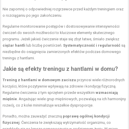
Nie zapomnij o odpowiedniej rozgrzewce przed każdym treningiem oraz
o rozciąganiu po jego zakończeniu.
Regularne monitorowanie postępów i dostosowywanie intensywności
ćwiczeń do swoich możliwości to kluczowe elementy skutecznego
programu. Jeżeli jakieś ćwiczenie staje się zbyt łatwe, śmiało zwiększ
ciężar hantli
lub liczbę powtórzeń.
Systematyczność i regularność
są
niezbędne do osiągnięcia zamierzonych efektów podczas domowego
treningu z hantlami.
Jakie są efekty treningu z hantlami w domu?
Trening z hantlami w domowym zaciszu
przynosi wiele różnorodnych
korzyści, które pozytywnie wpływają na zdrowie i kondycję fizyczną.
Regularne ćwiczenia z tym sprzętem przede wszystkim
wzmacniają
mięśnie
. Angażując wiele grup mięśniowych, pozwalają na ich harmonijny
rozwój, co z kolei minimalizuje wszelkie dysproporcje.
Ponadto, można zauważyć znaczną
poprawę ogólnej kondycji
fizycznej
. Ćwiczenia te zwiększają wytrzymałość organizmu, co
przekłada się na lepsze samopoczucie w codziennym życiu. W miarę