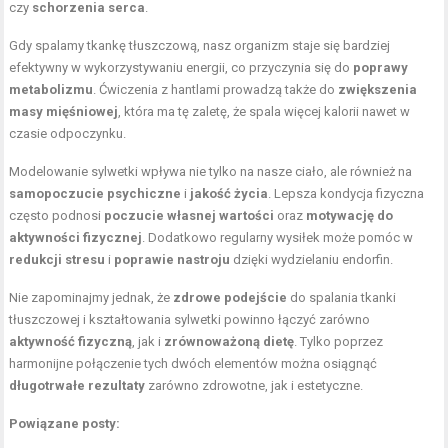
czy
schorzenia serca
.
Gdy spalamy tkankę tłuszczową, nasz organizm staje się bardziej
efektywny w wykorzystywaniu energii, co przyczynia się do
poprawy
metabolizmu
. Ćwiczenia z hantlami prowadzą także do
zwiększenia
masy mięśniowej
, która ma tę zaletę, że spala więcej kalorii nawet w
czasie odpoczynku.
Modelowanie sylwetki wpływa nie tylko na nasze ciało, ale również na
samopoczucie psychiczne
i
jakość życia
. Lepsza kondycja fizyczna
często podnosi
poczucie własnej wartości
oraz
motywację do
aktywności fizycznej
. Dodatkowo regularny wysiłek może pomóc w
redukcji stresu
i
poprawie nastroju
dzięki wydzielaniu endorfin.
Nie zapominajmy jednak, że
zdrowe podejście
do spalania tkanki
tłuszczowej i kształtowania sylwetki powinno łączyć zarówno
aktywność fizyczną
, jak i
zrównoważoną dietę
. Tylko poprzez
harmonijne połączenie tych dwóch elementów można osiągnąć
długotrwałe rezultaty
zarówno zdrowotne, jak i estetyczne.
Powiązane posty: