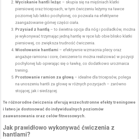
Wyciskanie hantli leżąc
– skupia się na mięśniach klatki
piersiowej oraz tricepsach, w tym ćwiczeniu leżymy na ławce
poziomej lub lekko pochylonej, co pozwala na efektywne
zaangażowanie górnej części ciała.
Przysiad z hantlą
– to świetna opcja dla nóg i pośladków, można
je wykonywać trzymając jedną hantlę w ręce lub obie blisko klatki
piersiowej, co zwiększa trudność ćwiczenia.
Wiosłowanie hantlami
– efektywnie wzmacnia plecy oraz
angażuje ramiona i core, ćwiczenie to można realizować w pozycji
pochylonej lub opierając się o ławkę, co dodatkowo urozmaica
trening.
Prostowanie ramion za głową
– idealne dla tricepsów, polega
na unoszeniu hantli za głowę w różnych pozycjach – zarówno
stojącej, jak i siedzącej.
Te różnorodne ćwiczenia oferują wszechstronne efekty treningowe
i łatwo je dostosować do indywidualnych poziomów
zaawansowania oraz celów fitnessowych.
Jak prawidłowo wykonywać ćwiczenia z
hantlami?