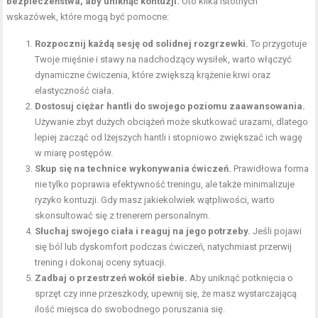
bezpieczeństwa, aby uniknąć kontuzji.
Oto kilka istotnych
wskazówek, które mogą być pomocne:
Rozpocznij każdą sesję od solidnej rozgrzewki.
To przygotuje
Twoje mięśnie i stawy na nadchodzący wysiłek, warto włączyć
dynamiczne ćwiczenia, które zwiększą krążenie krwi oraz
elastyczność ciała.
Dostosuj ciężar hantli do swojego poziomu zaawansowania.
Używanie zbyt dużych obciążeń może skutkować urazami, dlatego
lepiej zacząć od lżejszych hantli i stopniowo zwiększać ich wagę
w miarę postępów.
Skup się na technice wykonywania ćwiczeń.
Prawidłowa forma
nie tylko poprawia efektywność treningu, ale także minimalizuje
ryzyko kontuzji. Gdy masz jakiekolwiek wątpliwości, warto
skonsultować się z trenerem personalnym.
Słuchaj swojego ciała i reaguj na jego potrzeby.
Jeśli pojawi
się ból lub dyskomfort podczas ćwiczeń, natychmiast przerwij
trening i dokonaj oceny sytuacji.
Zadbaj o przestrzeń wokół siebie.
Aby uniknąć potknięcia o
sprzęt czy inne przeszkody, upewnij się, że masz wystarczającą
ilość miejsca do swobodnego poruszania się.