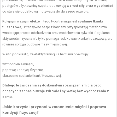
postępów użytkownicy często odczuwają
wzrost siły oraz wydolności
,
co staje się dodatkową motywacją do dalszego rozwoju.
Kolejnym ważnym efektem tego typu treningu jest
spalanie tkanki
tłuszczowej
. Intensywne sesje z hantlami przyspieszają metabolizm,
wspierając proces odchudzania oraz modelowania sylwetki. Regularna
aktywność fizyczna nie tylko pomaga redukować tkankę tłuszczową, ale
również sprzyja budowie masy mięśniowej.
Warto podkreślić, że efekty treningu z hantlami obejmują:
wzmocnienie mięśni,
poprawę kondycji fizycznej,
skuteczne spalanie tkanki tłuszczowej.
Dlatego te ćwiczenia są doskonałym rozwiązaniem dla osób
chcących zadbać o swoje zdrowie i sylwetkę bez wychodzenia z
domu.
Jakie korzyści przynosi wzmocnienie mięśni i
poprawa
kondycji fizycznej
?