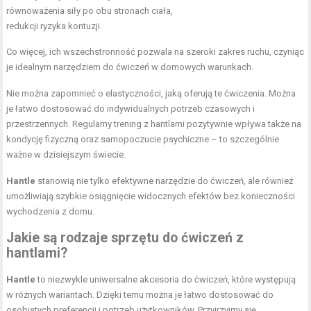
równoważenia siły po obu stronach ciała,
redukcji ryzyka kontuzji.
Co więcej, ich wszechstronność pozwala na szeroki zakres ruchu, czyniąc
je idealnym narzędziem do ćwiczeń w domowych warunkach.
Nie można zapomnieć o elastyczności, jaką oferują te ćwiczenia. Można
je łatwo dostosować do indywidualnych potrzeb czasowych i
przestrzennych. Regularny trening z hantlami pozytywnie wpływa także na
kondycję fizyczną oraz samopoczucie psychiczne – to szczególnie
ważne w dzisiejszym świecie.
Hantle
stanowią nie tylko efektywne narzędzie do ćwiczeń, ale również
umożliwiają szybkie osiągnięcie widocznych efektów bez konieczności
wychodzenia z domu.
Jakie są rodzaje sprzętu do ćwiczeń z
hantlami?
Hantle
to niezwykle uniwersalne akcesoria do ćwiczeń, które występują
w różnych wariantach. Dzięki temu można je łatwo dostosować do
osobistych preferencji i potrzeb użytkowników. Przyjrzyjmy się