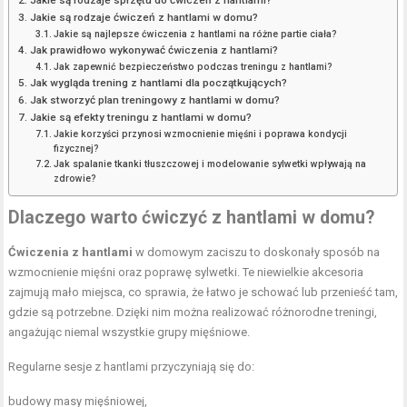
Jakie są rodzaje sprzętu do ćwiczeń z hantlami?
Jakie są rodzaje ćwiczeń z hantlami w domu?
Jakie są najlepsze ćwiczenia z hantlami na różne partie ciała?
Jak prawidłowo wykonywać ćwiczenia z hantlami?
Jak zapewnić bezpieczeństwo podczas treningu z hantlami?
Jak wygląda trening z hantlami dla początkujących?
Jak stworzyć plan treningowy z hantlami w domu?
Jakie są efekty treningu z hantlami w domu?
Jakie korzyści przynosi wzmocnienie mięśni i poprawa kondycji
fizycznej?
Jak spalanie tkanki tłuszczowej i modelowanie sylwetki wpływają na
zdrowie?
Dlaczego warto ćwiczyć z hantlami w domu?
Ćwiczenia z hantlami
w domowym zaciszu to doskonały sposób na
wzmocnienie mięśni oraz poprawę sylwetki. Te niewielkie akcesoria
zajmują mało miejsca, co sprawia, że łatwo je schować lub przenieść tam,
gdzie są potrzebne. Dzięki nim można realizować różnorodne treningi,
angażując niemal wszystkie grupy mięśniowe.
Regularne sesje z hantlami przyczyniają się do:
budowy masy mięśniowej,