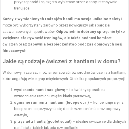
przyczepność i są często wybierane przez osoby intensywnie
trenujące.
Każdy z wymienionych rodzajów hantli ma swoje unikalne zalety
i
może być wykorzystany zarówno przez nowicjuszy, jak i bardziej
zaawansowanych sportowców.
Odpowiednio dobrany sprzęt nie tylko
zwiększa efektywność treningów, ale także podnosi komfort
ćwiczeń oraz zapewnia bezpieczeństwo podczas domowych sesji
fitnessowych.
Jakie są rodzaje ćwiczeń z hantlami w domu?
W domowym zaciszu można realizować różnorodne ćwiczenia z hantlami,
które angażują wiele grup mięśniowych. Oto kilka popularnych propozycji:
wyciskanie hantli nad głowę
– to świetny sposób na
wzmocnienie ramion i
mięśni klatki piersiowej
,
uginanie ramion z hantlami (biceps curl)
– koncentruje się na
bicepsach, co przyczynia się do ich wzmocnienia oraz poprawy
estetyki,
przysiad z hantlą (goblet squat)
– idealne ćwiczenie dla dolnych
partii ciała, takich jak uda czy pośladki,