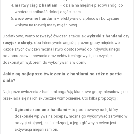
martwy ciąg z hantlami
– działa na
mięśnie pleców
i nóg, co
wspiera stabilność dolnej części ciała,
wiosłowanie hantlami
– efektywne dla pleców i korzystnie
wpływa na rozwój masy mięśniowej.
Dodatkowo, warto rozważyć ćwiczenia takie jak
wykroki z hantlami
czy
rosyjskie skręty
; oba intensywnie angażują różne grupy mięśniowe.
Każde z tych ćwiczeń można łatwo dostosować do indywidualnego
poziomu zaawansowania oraz celów treningowych, co czyni je
doskonałym wyborem do wykonywania w domu.
Jakie są najlepsze ćwiczenia z hantlami na różne partie
ciała?
Najlepsze ćwiczenia z hantlami angażują kluczowe grupy mięśniowe, co
przekłada się na ich skuteczne wzmocnienie. Oto kilka propozycji:
Uginanie ramion z hantlami
– to podstawowy ruch, który
doskonale wpływa na bicepsy, można go wykonywać zarówno w
pozycji stojącej, jak i siedzącej, a jego głównym celem jest
aktywacja mięśni ramion.