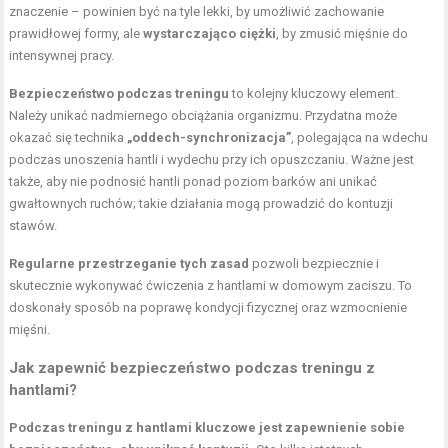
znaczenie – powinien być na tyle lekki, by umożliwić zachowanie
prawidłowej formy, ale
wystarczająco ciężki
, by zmusić mięśnie do
intensywnej pracy.
Bezpieczeństwo podczas treningu
to kolejny kluczowy element.
Należy unikać nadmiernego obciążania organizmu. Przydatna może
okazać się technika
„oddech-synchronizacja”
, polegająca na wdechu
podczas unoszenia hantli i wydechu przy ich opuszczaniu. Ważne jest
także, aby nie podnosić hantli ponad poziom barków ani unikać
gwałtownych ruchów; takie działania mogą prowadzić do kontuzji
stawów.
Regularne przestrzeganie tych zasad
pozwoli bezpiecznie i
skutecznie wykonywać ćwiczenia z hantlami w domowym zaciszu. To
doskonały sposób na poprawę kondycji fizycznej oraz wzmocnienie
mięśni.
Jak zapewnić bezpieczeństwo podczas treningu z
hantlami?
Podczas treningu z hantlami kluczowe jest zapewnienie sobie