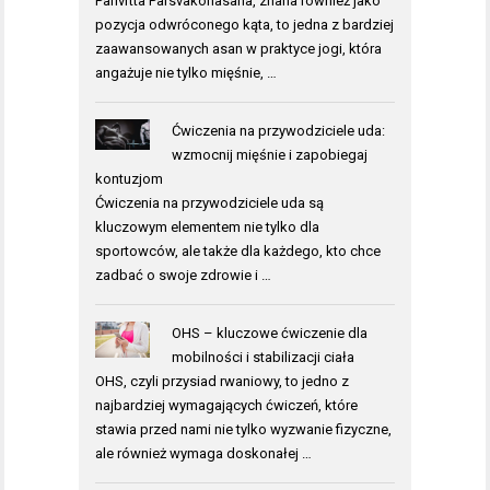
Parivrtta Parsvakonasana, znana również jako
pozycja odwróconego kąta, to jedna z bardziej
zaawansowanych asan w praktyce jogi, która
angażuje nie tylko mięśnie, …
Ćwiczenia na przywodziciele uda:
wzmocnij mięśnie i zapobiegaj
kontuzjom
Ćwiczenia na przywodziciele uda są
kluczowym elementem nie tylko dla
sportowców, ale także dla każdego, kto chce
zadbać o swoje zdrowie i …
OHS – kluczowe ćwiczenie dla
mobilności i stabilizacji ciała
OHS, czyli przysiad rwaniowy, to jedno z
najbardziej wymagających ćwiczeń, które
stawia przed nami nie tylko wyzwanie fizyczne,
ale również wymaga doskonałej …