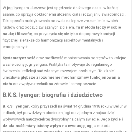
W jogi Iyengara kluczowe jest spędzanie dłuższego czasu w każdej
asanie, co sprzyja dokładnemu ułożeniu ciała i rozwijaniu świadomości.
Taki sposób praktykowania pozwala na lepsze zrozumienie swoich
ruchów oraz odczuć związanych z ciałem.
Ta metoda łączy w sobie
naukę i filozofię
, co przyczynia się nie tylko do poprawy kondycji
fizycznej, ale także do harmonizacji aspektów mentalnych i
emocjonalnych.
Systematyczność
oraz możliwość monitorowania postępów to kolejne
ważne cechy jogi Iyengara. Praktyka ta motywuje do regularnego
ćwiczenia i refleksji nad własnym rozwojem osobistym. To z kolei
umożliwia
głębsze zrozumienie mechanizmów funkcjonowania
ciała
oraz wpływu technik na zdrowie i samopoczucie.
B.K.S. Iyengar: biografia i dziedzictwo
B.K.S. Iyengar
, który przyszedł na świat 14 grudnia 1918 roku w Bellur w
Indiach, był prawdziwym pionierem jogi oraz jednym z najbardziej
wpływowych nauczycieli tej dyscypliny na całym świecie.
Jego życie i
działalność miały istotny wpływ na ewolucję jogi
, a metoda