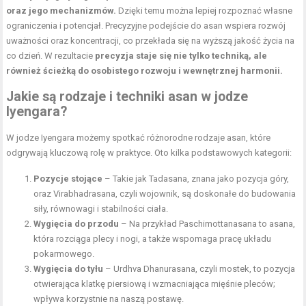
oraz jego mechanizmów.
Dzięki temu można lepiej rozpoznać własne
ograniczenia i potencjał. Precyzyjne podejście do asan wspiera rozwój
uważności oraz koncentracji, co przekłada się na wyższą jakość życia na
co dzień. W rezultacie
precyzja staje się nie tylko techniką, ale
również ścieżką do osobistego rozwoju i wewnętrznej harmonii.
Jakie są rodzaje i techniki asan w jodze
Iyengara?
W jodze Iyengara możemy spotkać różnorodne rodzaje asan, które
odgrywają kluczową rolę w praktyce. Oto kilka podstawowych kategorii:
Pozycje stojące
– Takie jak Tadasana, znana jako pozycja góry,
oraz Virabhadrasana, czyli wojownik, są doskonałe do budowania
siły, równowagi i stabilności ciała.
Wygięcia do przodu
– Na przykład Paschimottanasana to asana,
która rozciąga plecy i nogi, a także wspomaga pracę układu
pokarmowego.
Wygięcia do tyłu
– Urdhva Dhanurasana, czyli mostek, to pozycja
otwierająca klatkę piersiową i wzmacniająca mięśnie pleców;
wpływa korzystnie na naszą postawę.