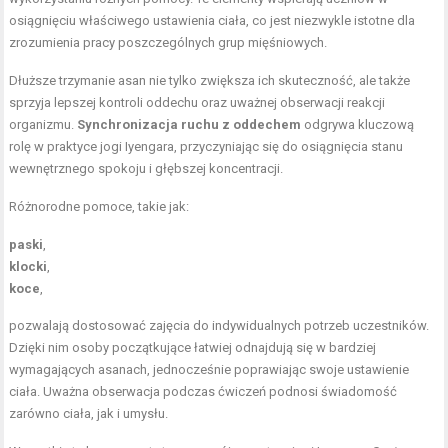
osiągnięciu właściwego ustawienia ciała, co jest niezwykle istotne dla
zrozumienia pracy poszczególnych grup mięśniowych.
Dłuższe trzymanie asan nie tylko zwiększa ich skuteczność, ale także
sprzyja lepszej kontroli oddechu oraz uważnej obserwacji reakcji
organizmu.
Synchronizacja ruchu z oddechem
odgrywa kluczową
rolę w praktyce jogi Iyengara, przyczyniając się do osiągnięcia stanu
wewnętrznego spokoju i głębszej koncentracji.
Różnorodne pomoce, takie jak:
paski
,
klocki
,
koce
,
pozwalają dostosować zajęcia do indywidualnych potrzeb uczestników.
Dzięki nim osoby początkujące łatwiej odnajdują się w bardziej
wymagających asanach, jednocześnie poprawiając swoje ustawienie
ciała. Uważna obserwacja podczas ćwiczeń podnosi świadomość
zarówno ciała, jak i umysłu.