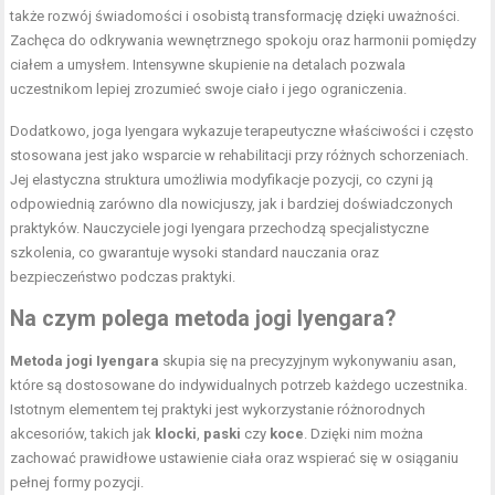
także rozwój świadomości i osobistą transformację dzięki uważności.
Zachęca do odkrywania wewnętrznego spokoju oraz harmonii pomiędzy
ciałem a umysłem. Intensywne skupienie na detalach pozwala
uczestnikom lepiej zrozumieć swoje ciało i jego ograniczenia.
Dodatkowo, joga Iyengara wykazuje terapeutyczne właściwości i często
stosowana jest jako wsparcie w rehabilitacji przy różnych schorzeniach.
Jej elastyczna struktura umożliwia modyfikacje pozycji, co czyni ją
odpowiednią zarówno dla nowicjuszy, jak i bardziej doświadczonych
praktyków. Nauczyciele jogi Iyengara przechodzą specjalistyczne
szkolenia, co gwarantuje wysoki standard nauczania oraz
bezpieczeństwo podczas praktyki.
Na czym polega metoda jogi Iyengara?
Metoda jogi Iyengara
skupia się na precyzyjnym wykonywaniu asan,
które są dostosowane do indywidualnych potrzeb każdego uczestnika.
Istotnym elementem tej praktyki jest wykorzystanie różnorodnych
akcesoriów, takich jak
klocki
,
paski
czy
koce
. Dzięki nim można
zachować
prawidłowe ustawienie ciała
oraz wspierać się w osiąganiu
pełnej formy pozycji.