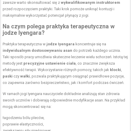
zawsze warto skonsultować się z
wykwalifikowanym instruktorem
przed rozpoczęciem praktyki. Taki krok pomoże uniknąć kontuzji i
maksymalnie wykorzystać potencjał płynący z jogi.
Na czym polega praktyka terapeutyczna w
jodze Iyengara?
Praktyka terapeutyczna w
jodze Iyengara
koncentruje się na
indywidualnym dostosowywaniu asan
do potrzeb każdego ucznia.
Taki sposób pracy umożliwia skuteczne leczenie wielu schorzeń. Istotą tej
metody jest
precyzyjne ustawienie ciała
, co znacznie zwiększa
efektywność terapii. Wykorzystanie różnych pomocy, takich jak
klocki
,
paski
czy
wałki
, pozwala praktykującym osiągnąć prawidłowe pozycje,
co zapewnia zarówno bezpieczeństwo, jak i
komfort podczas ćwiczeń
.
W ramach jogi Iyengara nauczyciele dokładnie analizują stan zdrowia
swoich uczniów i dobierają odpowiednie modyfikacje asan. Na przykład
mogą skoncentrować się na:
łagodzeniu bólu pleców,
poprawie elastyczności,
zwiększeniu siły mięśniowej.