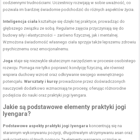
codziennymi trudnościami. Uczestnicy rozwijają w sobie uważność, co
pozwala im bardziej świadomie podchodzić do różnych aspektów życia.
Inteligencja ciała
kształtuje się dzięki tej praktyce, prowadząc do
głębszego związku ze sobą. Regularne zajęcia przyczyniają się do
budowy siły i elastyczności – zarówno fizycznej, jak i mentalnej.
Wzmożona świadomość własnego ciała sprzyja także lepszemu zdrowiu
psychicznemu oraz emocjonalnemu.
Joga
staje się niezwykle skutecznym narzędziem w procesie osobistego
rozwoju. Pomaga nie tylko poprawić kondycję fizyczną, ale również
wspiera duchowy wzrost oraz odkrywanie swojego wewnętrznego
potencjału.
Warsztaty i kursy
prowadzone przez doświadczonych
nauczycieli dodatkowo wzmacniają te procesy, oferując różnorodne
podejścia do nauki oraz praktyki jogi Iyengara.
Jakie są podstawowe elementy praktyki jogi
Iyengara?
Podstawowe aspekty praktyki jogi Iyengara
koncentrują się na
starannym wykonywaniu pozycji, długotrwałym utrzymywaniu asan oraz
wykorzystaniu różnych pomocy. Te elementy wspierają uczniów w