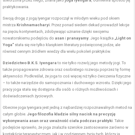
stworzona przez niego, znana jako
joga Iyengara
, odmieniła sposób jej
praktykowania.
Swoją drogę z jogą Iyengar rozpoczął w młodym wieku pod okiem
mistrza
Krishnamacharyi
. Przez ponad siedem dekad prowadził lekcje
na pięciu kontynentach, zdobywając uznanie dzięki swojemu
nowatorskiemu podejściu do
asan
i
pranayamy
. Jego książka
„Light on
Yoga”
stała się nie tylko klasykiem literatury poświęconej jodze, ale
również cennym źródłem wiedzy dla wielu pokoleń praktyków.
Dziedzictwo B.K.S. Iyengara
to nie tylko rozwój jego
metody jogi
. To
także propagowanie zdrowia oraz osobistego rozwoju poprzez tę formę
aktywności. Podkreślał, że joga to coś więcej niż tylko ćwiczenia fizyczne
– to także narzędzie do samopoznania i duchowego wzrostu. Dzięki jego
pracy joga stała się dostępna dla osób o różnych możliwościach i
doświadczeniach życiowych.
Obecnie joga Iyengara jest jedną z najbardziej rozpoznawalnych metod na
całym globie.
Jego filozofia kładzie silny nacisk na precyzję
wykonywania asan oraz uważność ciała podczas praktyki
. Takie
podejście sprawiło, że joga znalazła szerokie zastosowanie zarówno w
kontekście terapeutycznym, jak i w codziennym życiu tych, którzy ją