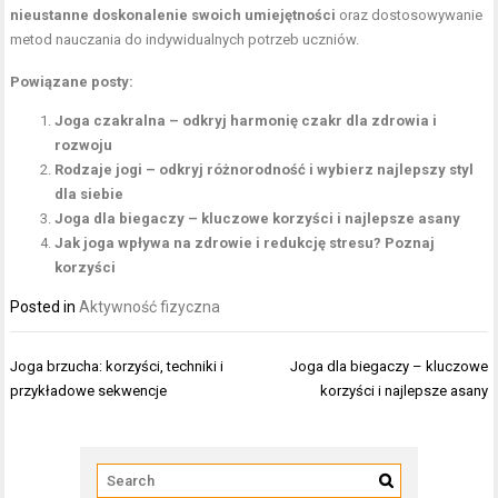
nieustanne doskonalenie swoich umiejętności
oraz dostosowywanie
metod nauczania do indywidualnych potrzeb uczniów.
Powiązane posty:
Joga czakralna – odkryj harmonię czakr dla zdrowia i
rozwoju
Rodzaje jogi – odkryj różnorodność i wybierz najlepszy styl
dla siebie
Joga dla biegaczy – kluczowe korzyści i najlepsze asany
Jak joga wpływa na zdrowie i redukcję stresu? Poznaj
korzyści
Posted in
Aktywność fizyczna
Nawigacja
Joga brzucha: korzyści, techniki i
Joga dla biegaczy – kluczowe
wpisu
przykładowe sekwencje
korzyści i najlepsze asany