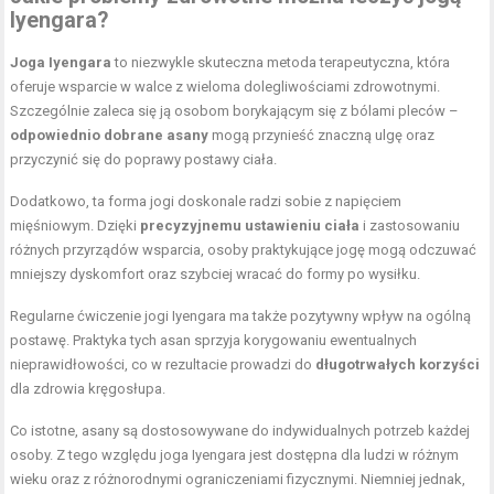
Iyengara?
Joga Iyengara
to niezwykle skuteczna metoda terapeutyczna, która
oferuje wsparcie w walce z wieloma dolegliwościami zdrowotnymi.
Szczególnie zaleca się ją osobom borykającym się z bólami pleców –
odpowiednio dobrane asany
mogą przynieść znaczną ulgę oraz
przyczynić się do poprawy postawy ciała.
Dodatkowo, ta forma jogi doskonale radzi sobie z napięciem
mięśniowym. Dzięki
precyzyjnemu ustawieniu ciała
i zastosowaniu
różnych przyrządów wsparcia, osoby praktykujące jogę mogą odczuwać
mniejszy dyskomfort oraz szybciej wracać do formy po wysiłku.
Regularne ćwiczenie jogi Iyengara ma także pozytywny wpływ na ogólną
postawę. Praktyka tych asan sprzyja korygowaniu ewentualnych
nieprawidłowości, co w rezultacie prowadzi do
długotrwałych korzyści
dla zdrowia kręgosłupa.
Co istotne, asany są dostosowywane do indywidualnych potrzeb każdej
osoby. Z tego względu joga Iyengara jest dostępna dla ludzi w różnym
wieku oraz z różnorodnymi ograniczeniami fizycznymi. Niemniej jednak,