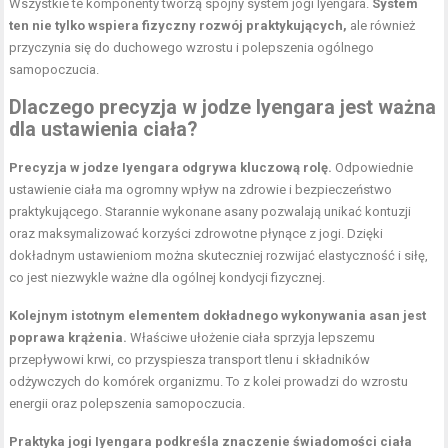
Wszystkie te komponenty tworzą spójny system jogi Iyengara.
System
ten nie tylko wspiera fizyczny rozwój praktykujących,
ale również
przyczynia się do duchowego wzrostu i polepszenia ogólnego
samopoczucia.
Dlaczego precyzja w jodze Iyengara jest ważna
dla ustawienia ciała?
Precyzja w jodze Iyengara odgrywa kluczową rolę.
Odpowiednie
ustawienie ciała ma ogromny wpływ na zdrowie i bezpieczeństwo
praktykującego. Starannie wykonane asany pozwalają unikać kontuzji
oraz maksymalizować korzyści zdrowotne płynące z jogi. Dzięki
dokładnym ustawieniom można skuteczniej rozwijać elastyczność i siłę,
co jest niezwykle ważne dla ogólnej kondycji fizycznej.
Kolejnym istotnym elementem dokładnego wykonywania asan jest
poprawa krążenia.
Właściwe ułożenie ciała sprzyja lepszemu
przepływowi krwi, co przyspiesza transport tlenu i składników
odżywczych do komórek organizmu. To z kolei prowadzi do wzrostu
energii oraz polepszenia samopoczucia.
Praktyka jogi Iyengara podkreśla znaczenie świadomości ciała