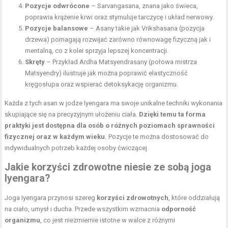
Pozycje odwrócone
– Sarvangasana, znana jako świeca,
poprawia krążenie krwi oraz stymuluje tarczycę i układ nerwowy.
Pozycje balansowe
– Asany takie jak Vrikshasana (
pozycja
drzewa
) pomagają rozwijać zarówno równowagę fizyczną jak i
mentalną, co z kolei sprzyja lepszej koncentracji.
Skręty
– Przykład Ardha Matsyendrasany (połowa mistrza
Matsyendry) ilustruje jak można poprawić elastyczność
kręgosłupa oraz wspierać detoksykację organizmu.
Każda z tych asan w jodze Iyengara ma swoje unikalne techniki wykonania
skupiające się na precyzyjnym ułożeniu ciała.
Dzięki temu ta forma
praktyki jest dostępna dla osób o różnych poziomach sprawności
fizycznej oraz w każdym wieku.
Pozycje te można dostosować do
indywidualnych potrzeb każdej osoby ćwiczącej.
Jakie korzyści zdrowotne niesie ze sobą joga
Iyengara?
Joga Iyengara przynosi szereg
korzyści zdrowotnych
, które oddziałują
na ciało, umysł i ducha. Przede wszystkim wzmacnia
odporność
organizmu
, co jest niezmiernie istotne w walce z różnymi