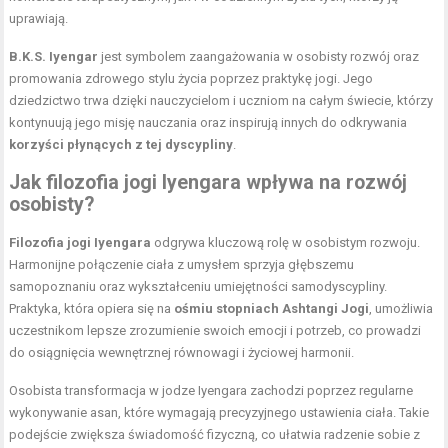
uprawiają.
B.K.S. Iyengar
jest symbolem zaangażowania w osobisty rozwój oraz
promowania zdrowego stylu życia poprzez praktykę jogi. Jego
dziedzictwo trwa dzięki nauczycielom i uczniom na całym świecie, którzy
kontynuują jego misję nauczania oraz inspirują innych do odkrywania
korzyści płynących z tej dyscypliny
.
Jak filozofia jogi Iyengara wpływa na rozwój
osobisty?
Filozofia jogi Iyengara
odgrywa kluczową rolę w osobistym rozwoju.
Harmonijne połączenie ciała z umysłem sprzyja głębszemu
samopoznaniu oraz wykształceniu umiejętności samodyscypliny.
Praktyka, która opiera się na
ośmiu stopniach Ashtangi Jogi
, umożliwia
uczestnikom lepsze zrozumienie swoich emocji i potrzeb, co prowadzi
do osiągnięcia wewnętrznej równowagi i życiowej harmonii.
Osobista transformacja w jodze Iyengara zachodzi poprzez regularne
wykonywanie asan, które wymagają precyzyjnego ustawienia ciała. Takie
podejście zwiększa świadomość fizyczną, co ułatwia radzenie sobie z