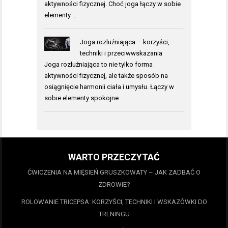
aktywności fizycznej. Choć joga łączy w sobie
elementy …
Joga rozluźniająca – korzyści,
techniki i przeciwwskazania
Joga rozluźniająca to nie tylko forma
aktywności fizycznej, ale także sposób na
osiągnięcie harmonii ciała i umysłu. Łączy w
sobie elementy spokojne …
WARTO PRZECZYTAĆ
ĆWICZENIA NA MIĘSIEŃ GRUSZKOWATY – JAK ZADBAĆ O
ZDROWIE?
ROLOWANIE TRICEPSA: KORZYŚCI, TECHNIKI I WSKAZÓWKI DO
TRENINGU