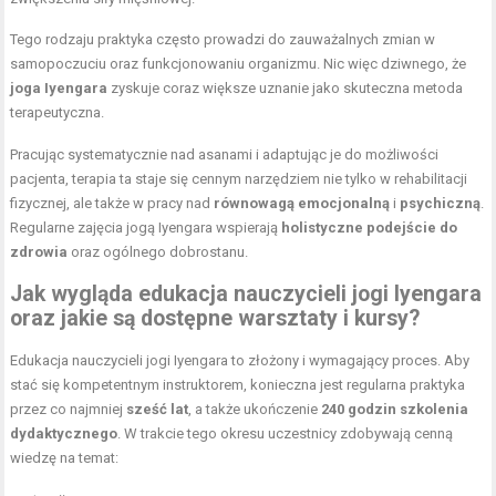
Tego rodzaju praktyka często prowadzi do zauważalnych zmian w
samopoczuciu oraz funkcjonowaniu organizmu. Nic więc dziwnego, że
joga Iyengara
zyskuje coraz większe uznanie jako skuteczna metoda
terapeutyczna.
Pracując systematycznie nad asanami i adaptując je do możliwości
pacjenta, terapia ta staje się cennym narzędziem nie tylko w rehabilitacji
fizycznej, ale także w pracy nad
równowagą emocjonalną
i
psychiczną
.
Regularne zajęcia jogą Iyengara wspierają
holistyczne podejście do
zdrowia
oraz ogólnego dobrostanu.
Jak wygląda edukacja nauczycieli jogi Iyengara
oraz jakie są dostępne warsztaty i kursy?
Edukacja nauczycieli jogi Iyengara to złożony i wymagający proces. Aby
stać się kompetentnym instruktorem, konieczna jest regularna praktyka
przez co najmniej
sześć lat
, a także ukończenie
240 godzin szkolenia
dydaktycznego
. W trakcie tego okresu uczestnicy zdobywają cenną
wiedzę na temat: