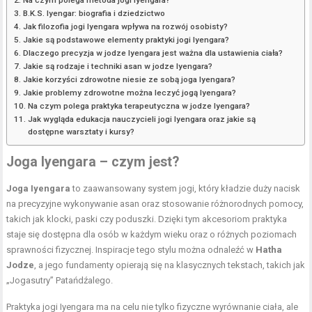
Na czym polega metoda jogi Iyengara?
B.K.S. Iyengar: biografia i dziedzictwo
Jak filozofia jogi Iyengara wpływa na rozwój osobisty?
Jakie są podstawowe elementy praktyki jogi Iyengara?
Dlaczego precyzja w jodze Iyengara jest ważna dla ustawienia ciała?
Jakie są rodzaje i techniki asan w jodze Iyengara?
Jakie korzyści zdrowotne niesie ze sobą joga Iyengara?
Jakie problemy zdrowotne można leczyć jogą Iyengara?
Na czym polega praktyka terapeutyczna w jodze Iyengara?
Jak wygląda edukacja nauczycieli jogi Iyengara oraz jakie są
dostępne warsztaty i kursy?
Joga Iyengara – czym jest?
Joga Iyengara
to zaawansowany system jogi, który kładzie duży nacisk
na precyzyjne wykonywanie asan oraz stosowanie różnorodnych pomocy,
takich jak klocki, paski czy poduszki. Dzięki tym akcesoriom praktyka
staje się dostępna dla osób w każdym wieku oraz o różnych poziomach
sprawności fizycznej. Inspiracje tego stylu można odnaleźć w
Hatha
Jodze
, a jego fundamenty opierają się na klasycznych tekstach, takich jak
„Jogasutry” Patańdźalego.
Praktyka jogi Iyengara ma na celu nie tylko fizyczne wyrównanie ciała, ale