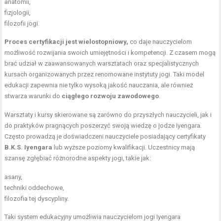
anatomii,
fizjologii,
filozofii jogi.
Proces certyfikacji jest wielostopniowy,
co daje nauczycielom
możliwość rozwijania swoich umiejętności i kompetencji. Z czasem mogą
brać udział w zaawansowanych warsztatach oraz specjalistycznych
kursach organizowanych przez renomowane instytuty jogi. Taki model
edukacji zapewnia nie tylko wysoką jakość nauczania, ale również
stwarza warunki do
ciągłego rozwoju zawodowego
.
Warsztaty i kursy skierowane są zarówno do przyszłych nauczycieli, jak i
do praktyków pragnących poszerzyć swoją wiedzę o jodze Iyengara.
Często prowadzą je doświadczeni nauczyciele posiadający certyfikaty
B.K.S. Iyengara
lub wyższe poziomy kwalifikacji. Uczestnicy mają
szansę zgłębiać różnorodne
aspekty jogi
, takie jak:
asany,
techniki oddechowe,
filozofia tej dyscypliny.
Taki system edukacyjny umożliwia nauczycielom jogi Iyengara