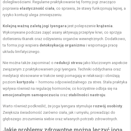
dolegliwościami. Regularne praktykowanie tej
formy jogi
znacząco
poprawia
elastyczność ciała
, co sprawia, że stawy funkcjonują lepiej, a
ryzyko kontuzji ulega zmniejszeniu.
Kolejną ważną zaletą jogi Iyengara
jest polepszenie
krążenia
.
Wykonywane podczas zajęć asany aktywują przepływ krwi, co sprzyja
dotlenieniu tkanek oraz odżywieniu organów wewnętrznych. Dodatkowo,
ta forma jogi wspiera
detoksykację organizmu
i wspomaga pracę
układu limfatycznego.
Nie można także zapominać o
redukcji stresu
jako kluczowym aspekcie
związanym z praktykowaniem jogi Iyengara. Techniki oddychania oraz
medytacji stosowane w trakcie sesji pomagają w relaksacji i obniżają
poziom
kortyzolu
– hormonu odpowiedzialnego za stres. Stała praktyka
wpływa również na regulację hormonów, co korzystnie odbija się na
emocjonalnym samopoczuciu
oraz
stabilności nastroju
.
Warto również podkreślić, że joga Iyengara stymuluje
rozwój osobisty
.
Zwiększa świadomość zarówno ciała, jak i umysłu, prowadząc do
głębszego zrozumienia siebie oraz własnych potrzeb zdrowotnych.
Jakie problemy zdrowotne można leczyć jogą