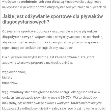
właściwe
nawodnienie
i
zdrowa dieta
są kluczowe dla osiągnięcia
najlepszych wyników podczas długodystansowych zmagań pływackich.
Jakie jest odżywianie sportowe dla pływaków
długodystansowych?
Odżywianie sportowe
odgrywa kluczową rolę w życiu
pływaków
długodystansowych
. Odpowiednie
nawyki żywieniowe
są niezbędne,
aby dostarczyć energii podczas intensywnych wysiłków i wspomóc
regenerację po ciężkich treningach czy zawodach.
Dla pływaków niezwykle istotna jest
zbilansowana dieta
, która
zapewnia właściwe
proporcje makroskładników
:
węglowodanów,
białek,
tłuszczów.
węglowodany
stanowią główne źródło energii, dlatego ich udział w
codziennym spożyciu powinien wynosić
55-70%
. Warto sięgać po
makarony, ryż, a także świeże owoce i warzywa.
białko
natomiast jest
kluczowe dla odbudowy mięśni – zaleca się jego przyjmowanie w ilości