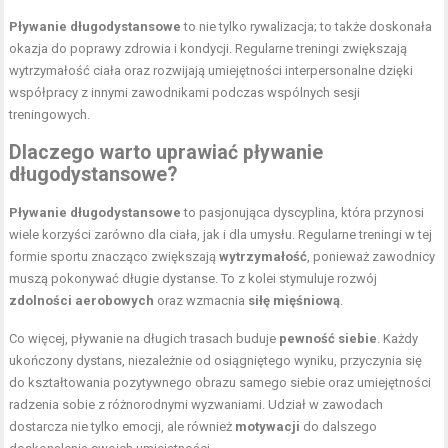
Pływanie długodystansowe
to nie tylko rywalizacja; to także doskonała
okazja do poprawy zdrowia i kondycji. Regularne treningi zwiększają
wytrzymałość ciała oraz rozwijają umiejętności interpersonalne dzięki
współpracy z innymi zawodnikami podczas wspólnych sesji
treningowych.
Dlaczego warto uprawiać pływanie
długodystansowe?
Pływanie długodystansowe
to pasjonująca dyscyplina, która przynosi
wiele korzyści zarówno dla ciała, jak i dla umysłu. Regularne treningi w tej
formie sportu znacząco zwiększają
wytrzymałość
, ponieważ zawodnicy
muszą pokonywać długie dystanse. To z kolei stymuluje rozwój
zdolności aerobowych
oraz wzmacnia
siłę mięśniową
.
Co więcej, pływanie na długich trasach buduje
pewność siebie
. Każdy
ukończony dystans, niezależnie od osiągniętego wyniku, przyczynia się
do kształtowania pozytywnego obrazu samego siebie oraz umiejętności
radzenia sobie z różnorodnymi wyzwaniami. Udział w zawodach
dostarcza nie tylko emocji, ale również
motywacji
do dalszego