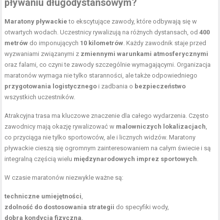
pływaniu długodystansowym?
Maratony pływackie
to ekscytujące zawody, które odbywają się w
otwartych wodach. Uczestnicy rywalizują na różnych dystansach, od
400
metrów
do imponujących
10 kilometrów
. Każdy zawodnik staje przed
wyzwaniami związanymi z
zmiennymi warunkami atmosferycznymi
oraz falami, co czyni te zawody szczególnie wymagającymi. Organizacja
maratonów wymaga nie tylko staranności, ale także odpowiedniego
przygotowania logistycznego
i zadbania o
bezpieczeństwo
wszystkich uczestników.
Atrakcyjna trasa ma kluczowe znaczenie dla całego wydarzenia. Często
zawodnicy mają okazję rywalizować w
malowniczych lokalizacjach
,
co przyciąga nie tylko sportowców, ale i licznych widzów. Maratony
pływackie cieszą się ogromnym zainteresowaniem na całym świecie i są
integralną częścią wielu
międzynarodowych imprez sportowych
.
W czasie maratonów niezwykle ważne są:
techniczne umiejętności
,
zdolność do dostosowania strategii
do specyfiki wody,
dobra kondycja fizyczna
,