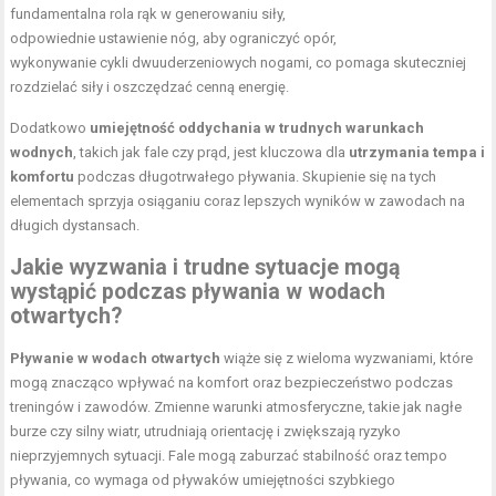
fundamentalna rola rąk w generowaniu siły,
odpowiednie ustawienie nóg, aby ograniczyć opór,
wykonywanie cykli dwuuderzeniowych nogami, co pomaga skuteczniej
rozdzielać siły i oszczędzać cenną energię.
Dodatkowo
umiejętność oddychania w trudnych warunkach
wodnych
, takich jak fale czy prąd, jest kluczowa dla
utrzymania tempa i
komfortu
podczas długotrwałego pływania. Skupienie się na tych
elementach sprzyja osiąganiu coraz lepszych wyników w zawodach na
długich dystansach.
Jakie wyzwania i trudne sytuacje mogą
wystąpić podczas pływania w wodach
otwartych?
Pływanie w wodach otwartych
wiąże się z wieloma wyzwaniami, które
mogą znacząco wpływać na komfort oraz bezpieczeństwo podczas
treningów i zawodów. Zmienne warunki atmosferyczne, takie jak nagłe
burze czy silny wiatr, utrudniają orientację i zwiększają ryzyko
nieprzyjemnych sytuacji. Fale mogą zaburzać stabilność oraz tempo
pływania, co wymaga od pływaków umiejętności szybkiego