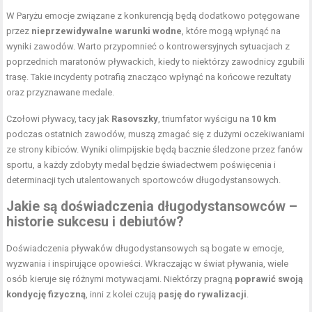
W Paryżu emocje związane z konkurencją będą dodatkowo potęgowane
przez
nieprzewidywalne warunki wodne
, które mogą wpłynąć na
wyniki zawodów. Warto przypomnieć o kontrowersyjnych sytuacjach z
poprzednich maratonów pływackich, kiedy to niektórzy zawodnicy zgubili
trasę. Takie incydenty potrafią znacząco wpłynąć na końcowe rezultaty
oraz przyznawane medale.
Czołowi pływacy, tacy jak
Rasovszky
, triumfator wyścigu na
10 km
podczas ostatnich zawodów, muszą zmagać się z dużymi oczekiwaniami
ze strony kibiców. Wyniki olimpijskie będą bacznie śledzone przez fanów
sportu, a każdy zdobyty medal będzie świadectwem poświęcenia i
determinacji tych utalentowanych sportowców długodystansowych.
Jakie są doświadczenia długodystansowców –
historie sukcesu i debiutów?
Doświadczenia pływaków długodystansowych są bogate w emocje,
wyzwania i inspirujące opowieści. Wkraczając w świat pływania, wiele
osób kieruje się różnymi motywacjami. Niektórzy pragną
poprawić swoją
kondycję fizyczną
, inni z kolei czują
pasję do rywalizacji
.