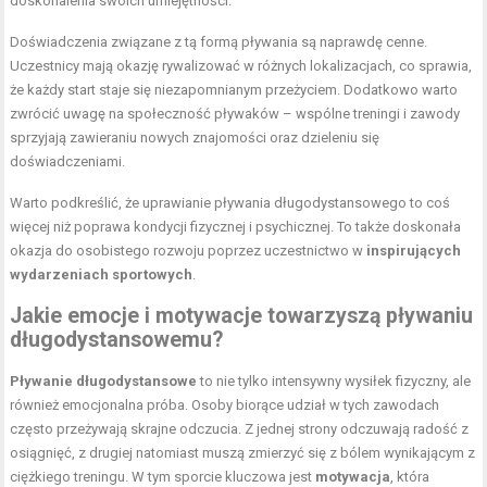
doskonalenia swoich umiejętności.
Doświadczenia związane z tą formą pływania są naprawdę cenne.
Uczestnicy mają okazję rywalizować w różnych lokalizacjach, co sprawia,
że każdy start staje się niezapomnianym przeżyciem. Dodatkowo warto
zwrócić uwagę na społeczność pływaków – wspólne treningi i zawody
sprzyjają zawieraniu nowych znajomości oraz dzieleniu się
doświadczeniami.
Warto podkreślić, że uprawianie pływania długodystansowego to coś
więcej niż
poprawa kondycji fizycznej
i psychicznej. To także doskonała
okazja do osobistego rozwoju poprzez uczestnictwo w
inspirujących
wydarzeniach sportowych
.
Jakie emocje i motywacje towarzyszą pływaniu
długodystansowemu?
Pływanie długodystansowe
to nie tylko
intensywny wysiłek fizyczny
, ale
również emocjonalna próba. Osoby biorące udział w tych zawodach
często przeżywają skrajne odczucia. Z jednej strony odczuwają radość z
osiągnięć, z drugiej natomiast muszą zmierzyć się z bólem wynikającym z
ciężkiego treningu. W tym sporcie kluczowa jest
motywacja
, która