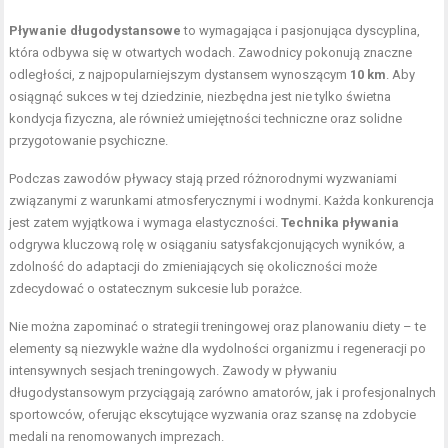
Pływanie długodystansowe
to wymagająca i pasjonująca dyscyplina,
która odbywa się w otwartych wodach. Zawodnicy pokonują znaczne
odległości, z najpopularniejszym dystansem wynoszącym
10 km
. Aby
osiągnąć sukces w tej dziedzinie, niezbędna jest nie tylko świetna
kondycja fizyczna, ale również umiejętności techniczne oraz solidne
przygotowanie psychiczne.
Podczas zawodów pływacy stają przed różnorodnymi wyzwaniami
związanymi z warunkami atmosferycznymi i wodnymi. Każda konkurencja
jest zatem wyjątkowa i wymaga elastyczności.
Technika pływania
odgrywa kluczową rolę w osiąganiu satysfakcjonujących wyników, a
zdolność do adaptacji do zmieniających się okoliczności może
zdecydować o ostatecznym sukcesie lub porażce.
Nie można zapominać o strategii treningowej oraz planowaniu diety – te
elementy są niezwykle ważne dla wydolności organizmu i regeneracji po
intensywnych sesjach treningowych. Zawody w pływaniu
długodystansowym przyciągają zarówno amatorów, jak i profesjonalnych
sportowców, oferując ekscytujące wyzwania oraz szansę na zdobycie
medali na renomowanych imprezach.