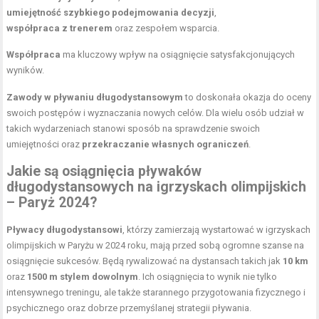
umiejętność szybkiego podejmowania decyzji
,
współpraca z trenerem
oraz zespołem wsparcia.
Współpraca
ma kluczowy wpływ na osiągnięcie satysfakcjonujących
wyników.
Zawody w pływaniu długodystansowym
to doskonała okazja do oceny
swoich postępów i wyznaczania nowych celów. Dla wielu osób udział w
takich wydarzeniach stanowi sposób na sprawdzenie swoich
umiejętności oraz
przekraczanie własnych ograniczeń
.
Jakie są osiągnięcia pływaków
długodystansowych na igrzyskach olimpijskich
– Paryż 2024?
Pływacy długodystansowi
, którzy zamierzają wystartować w igrzyskach
olimpijskich w Paryżu w 2024 roku, mają przed sobą ogromne szanse na
osiągnięcie sukcesów. Będą rywalizować na dystansach takich jak
10 km
oraz
1500 m stylem dowolnym
. Ich osiągnięcia to wynik nie tylko
intensywnego treningu, ale także starannego przygotowania fizycznego i
psychicznego oraz dobrze przemyślanej strategii pływania.