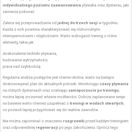
indywidualnego poziomu zaawansowania
pływaka oraz dystansu, jaki
zamierza pokonać.
Zaleca się przeprowadzanie od
jednej do trzech sesji
w tygodniu.
Każda z nich powinna charakteryzować się różnorodnymi
intensywnościami i objętościami. Warto wzbogacić trening o różne
elementy, takie jak:
doskonalenie techniki pływania,
budowanie wytrzymałości,
praca nad szybkością.
Regularna analiza postępów jest równie istotna; warto na bieżąco
dostosowywać plan do aktualnych potrzeb. Monitorując
czasy pływania
na różnych dystansach oraz oceniając
samopoczucie po treningu
,
można lepiej zrozumieć własne możliwości. Dobrze zaplanowane sesje
na basenie warto również uzupełniać o
treningi w wodach otwartych
,
co pozwoli lepiej przygotować się do realiów zawodów.
Nie można zapominać o znaczeniu
rozgrzewki
przed każdym treningiem
oraz odpowiedniej
regeneracji
po jego zakończeniu. Oprócz tego