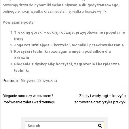
otwierają drzwi do
dynamiki świata pływania długodystansowego
,
pełnego emocji, wysiłku oraz nieustannej walki o lepsze wyniki.
Powiązane posty:
Trekking górski – odkryj rodzaje, przygotowanie i popularne
trasy
Joga rozluźniająca – korzyści, techniki i przeciwwskazania
Korzyści i techniki rozciągania mięśni pośladków dla
zdrowia
Bieganie z dyskopatią: korzyści, zagrożenia i bezpieczne
techniki
Posted in
Aktywność fizyczna
Nawigacja
Bieganie rano czy wieczorem?
Zalety i wady jogi – korzyści
wpisu
Porównanie zalet i wad treningu
zdrowotne oraz ryzyka praktyki