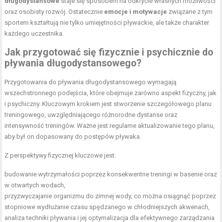
długodystansowe
staje się sposobem na odkrycie własnych możliwości
oraz osobisty rozwój. Ostatecznie
emocje i motywacje
związane z tym
sportem kształtują nie tylko umiejętności pływackie, ale także charakter
każdego uczestnika.
Jak przygotować się fizycznie i psychicznie do
pływania długodystansowego?
Przygotowania do pływania długodystansowego wymagają
wszechstronnego podejścia, które obejmuje zarówno aspekt fizyczny, jak
i psychiczny. Kluczowym krokiem jest stworzenie szczegółowego planu
treningowego, uwzględniającego różnorodne dystanse oraz
intensywność treningów. Ważne jest regularne aktualizowanie tego planu,
aby był on dopasowany do postępów pływaka.
Z perspektywy fizycznej kluczowe jest:
budowanie wytrzymałości poprzez
konsekwentne treningi
w basenie oraz
w otwartych wodach,
przyzwyczajanie organizmu do zimnej wody, co można osiągnąć poprzez
stopniowe wydłużanie czasu spędzanego w chłodniejszych akwenach,
analiza techniki pływania i jej optymalizacja dla efektywnego zarządzania