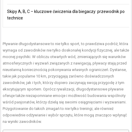
Skipy A, B, C – kluczowe ćwiczenia dla biegaczy: przewodnik po
technice
Pływanie długodystansowe to nie tylko sport, to prawdziwa podróż, która
wymaga od zawodników nie tylko doskonałej kondycji fizycznej, ale także
mocnej psychiki. W obliczu otwartych wód, zmieniających się warunków
atmosferycznych i wyzwań związanych z nawigacją, pływacy stają przed
nieustanną koniecznością pokonywania własnych ograniczeń. Dystanse,
takie jak popularne 10 km, przyciągają zarówno doświadczonych
zawodników, jak i tych, którzy dopiero zaczynają swoją przygodę z tym
ekscytującym sportem. Oprócz rywalizacji, długodystansowe pływanie
oferuje także niezapomniane emocje i możliwość budowania wspólnoty
wśród pasjonatów, którzy dzielą się swoimi osiągnięciami i wyzwaniami.
Przygotowanie do takich zmagań to nie tylko treningi, ale również
odpowiednie odżywianie i wybór sprzętu, które mogą znacząco wpłynąć
na wyniki zawodników.