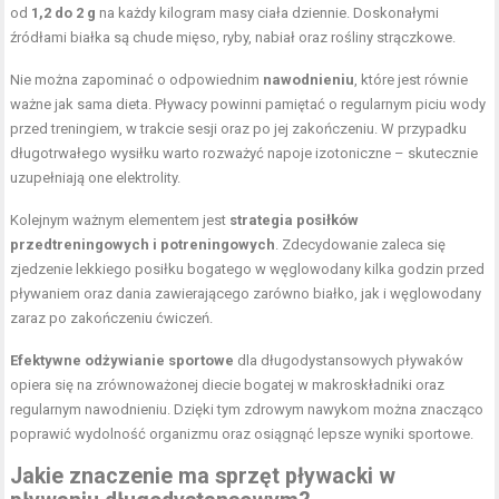
od
1,2 do 2 g
na każdy kilogram
masy ciała
dziennie. Doskonałymi
źródłami białka są chude mięso, ryby, nabiał oraz rośliny strączkowe.
Nie można zapominać o odpowiednim
nawodnieniu
, które jest równie
ważne jak sama dieta. Pływacy powinni pamiętać o regularnym piciu wody
przed treningiem, w trakcie sesji oraz po jej zakończeniu. W przypadku
długotrwałego wysiłku warto rozważyć napoje izotoniczne – skutecznie
uzupełniają one elektrolity.
Kolejnym ważnym elementem jest
strategia posiłków
przedtreningowych i potreningowych
. Zdecydowanie zaleca się
zjedzenie lekkiego posiłku bogatego w węglowodany kilka godzin przed
pływaniem oraz dania zawierającego zarówno białko, jak i węglowodany
zaraz po zakończeniu ćwiczeń.
Efektywne odżywianie sportowe
dla długodystansowych pływaków
opiera się na zrównoważonej diecie bogatej w makroskładniki oraz
regularnym nawodnieniu. Dzięki tym zdrowym nawykom można znacząco
poprawić wydolność organizmu oraz osiągnąć lepsze wyniki sportowe.
Jakie znaczenie ma sprzęt pływacki w