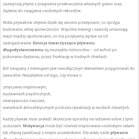
zazwyczaj płynie z pragnienia przekraczania własnych granic oraz
dążenia do osiągania osobistych rekordów.
Wielu pływaków chętnie dzieli się swoimi przeżyciami, co sprzyja
budowaniu silnej społeczności. Wspólne treningi i zawody umacniają
więzi między sportowcami, co ma pozytywny wpływ na ich
zaangażowanie.
Emocje towarzyszące pływaniu
długodystansowemu
są niezwykle różnorodne – od euforii po
pokonaniu dystansu, przez frustrację w trudnych chwilach.
Ból związany z treningiem jest nieodłącznym elementem przygotowań do
zawodów. Niezależnie od tego, czy mowa o:
zmęczeniu mięśniowym,
wyzwaniach psychicznych,
intensywności ćwiczeń,
warunkach atmosferycznych podczas rywalizacji w wodach otwartych.
Każdy pływak musi znaleźć skuteczne sposoby na radzenie sobie z tymi
uczuciami.
Motywacja
może być również inspirowana osobistymi celami
lub chęcią rywalizacji z innymi uczestnikami. Dla wielu osób
pływanie