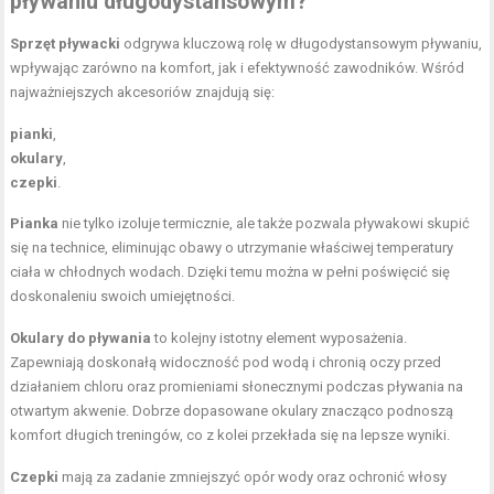
pływaniu długodystansowym?
Sprzęt pływacki
odgrywa kluczową rolę w długodystansowym pływaniu,
wpływając zarówno na komfort, jak i efektywność zawodników. Wśród
najważniejszych akcesoriów znajdują się:
pianki
,
okulary
,
czepki
.
Pianka
nie tylko izoluje termicznie, ale także pozwala pływakowi skupić
się na technice, eliminując obawy o utrzymanie właściwej temperatury
ciała w chłodnych wodach. Dzięki temu można w pełni poświęcić się
doskonaleniu swoich umiejętności.
Okulary do pływania
to kolejny istotny element wyposażenia.
Zapewniają doskonałą widoczność pod wodą i chronią oczy przed
działaniem chloru oraz promieniami słonecznymi podczas pływania na
otwartym akwenie. Dobrze dopasowane okulary znacząco podnoszą
komfort długich treningów, co z kolei przekłada się na lepsze wyniki.
Czepki
mają za zadanie zmniejszyć opór wody oraz ochronić włosy