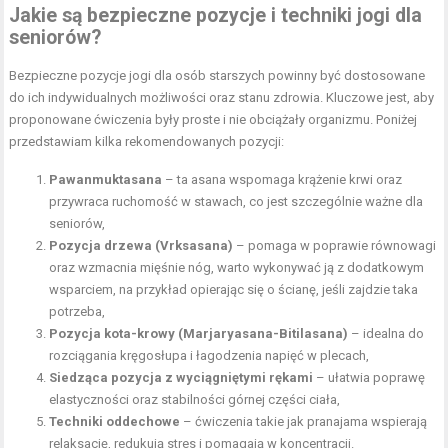
Jakie są bezpieczne pozycje i techniki jogi dla
seniorów?
Bezpieczne pozycje jogi dla osób starszych powinny być dostosowane
do ich indywidualnych możliwości oraz stanu zdrowia. Kluczowe jest, aby
proponowane ćwiczenia były proste i nie obciążały organizmu. Poniżej
przedstawiam kilka rekomendowanych pozycji:
Pawanmuktasana
– ta asana wspomaga krążenie krwi oraz
przywraca ruchomość w stawach, co jest szczególnie ważne dla
seniorów,
Pozycja drzewa (Vrksasana)
– pomaga w poprawie równowagi
oraz wzmacnia
mięśnie nóg
, warto wykonywać ją z dodatkowym
wsparciem, na przykład opierając się o ścianę, jeśli zajdzie taka
potrzeba,
Pozycja kota-krowy (Marjaryasana-Bitilasana)
– idealna do
rozciągania kręgosłupa i łagodzenia napięć w plecach,
Siedząca pozycja z wyciągniętymi rękami
– ułatwia poprawę
elastyczności oraz stabilności górnej części ciała,
Techniki oddechowe
– ćwiczenia takie jak pranajama wspierają
relaksację, redukują stres i pomagają w koncentracji.