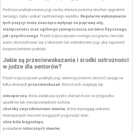
Podczas praktykowania jogi osoby starsze powinny słuchać sygnałów
swojego ciała i unikać nadmiernego wysiłku.
Regularne wykonywanie
tych pozycji może znacząco wpłynąć na poprawę siły,
elastyczności oraz ogólnego samopoczucia zarówno fizycznego,
jak i psychicznego.
Przed rozpoczęciem nowego programu ćwiczeń
warto skonsultować się z lekarzem lub instruktorem jogi, aby zapewnić
bezpieczeństwo praktyki.
Jakie są przeciwwskazania i środki ostrożności
w jodze dla seniorów?
Przed rozpoczęciem praktyki jogi, seniorzy powinni zwrócić uwagę na
kilka istotnych
przeciwwskazań
. Wśród nich znajdują się:
osteoporoza
, która zwiększa ryzyko złamań kości w przypadku
upadków lub nieodpowiednich ruchów,
choroby zwyrodnieniowe stawów
, które wymagają unikania
intensywnych ćwiczeń mogących pogorszyć stan,
silne bóle kręgosłupa
,
posiadanie
sztucznych stawów
,