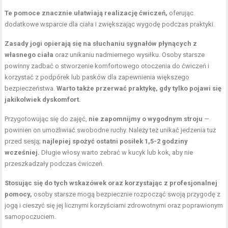
Te pomoce znacznie ułatwiają realizację ćwiczeń,
oferując
dodatkowe wsparcie dla ciała i zwiększając wygodę podczas praktyki.
Zasady jogi opierają się na słuchaniu sygnałów płynących z
własnego ciała
oraz unikaniu nadmiernego wysiłku. Osoby starsze
powinny zadbać o stworzenie komfortowego otoczenia do ćwiczeń i
korzystać z podpórek lub pasków dla zapewnienia większego
bezpieczeństwa.
Warto także przerwać praktykę, gdy tylko pojawi się
jakikolwiek dyskomfort.
Przygotowując się do zajęć,
nie zapomnijmy o wygodnym stroju
—
powinien on umożliwiać swobodne ruchy. Należy też unikać jedzenia tuż
przed sesją;
najlepiej spożyć ostatni posiłek 1,5-2 godziny
wcześniej.
Długie włosy warto zebrać w kucyk lub kok, aby nie
przeszkadzały podczas ćwiczeń.
Stosując się do tych wskazówek oraz korzystając z profesjonalnej
pomocy,
osoby starsze mogą bezpiecznie rozpocząć swoją przygodę z
jogą i cieszyć się jej licznymi korzyściami zdrowotnymi oraz poprawionym
samopoczuciem.