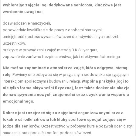
Wybierając zajęcia jogi dedykowane seniorom, kluczowe jest
zwrócenie uwagi na:
doświadczenie nauczycieli,
odpowiednie kwalifikacje do pracy z osobami starszymi,
umiejętność dostosowywania ćwiczeń do indywidualnych potrzeb
uczestników,
praktykę w prowadzeniu zajęć metodą B.K.S. Iyengara,
zapewnienie zarówno bezpieczeństwa, jak i efektywności treningu.
Nie można zapominać o atmosferze zajęć, która odgrywa istotną
rolę.
Powinny one odbywać się w przyjaznym środowisku sprzyjającym
interakcjom społecznym i budowaniu relacji.
Wspólna praktyka jogi to
nie tylko
forma aktywności
fizycznej, lecz także doskonała okazja
do nawiązywania nowych znajomości oraz uzyskiwania wsparcia
emocjonalnego.
Dobrze jest rozejrzeć się za zajęciami organizowanymi przez
lokalne ośrodki zdrowia lub kluby sportowe specjalizujące się w
jodze dla seniorów.
Uczestnictwo w próbnym kursie pozwoli ocenić styl
nauczania oraz poczuć komfort podczas ćwiczeń.