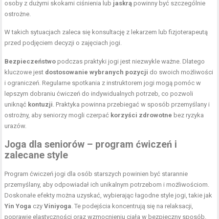
osoby z dużymi skokami ciśnienia lub
jaskrą
powinny być szczególnie
ostrożne.
W takich sytuacjach zaleca się konsultację z lekarzem lub fizjoterapeutą
przed podjęciem decyzji o zajęciach jogi.
Bezpieczeństwo
podczas praktyki jogi jest niezwykle ważne. Dlatego
kluczowe jest
dostosowanie wybranych pozycji
do swoich możliwości
i ograniczeń. Regularne spotkania z instruktorem jogi mogą pomóc w
lepszym dobraniu ćwiczeń do indywidualnych potrzeb, co pozwoli
uniknąć
kontuzji
. Praktyka powinna przebiegać w sposób przemyślany i
ostrożny, aby seniorzy mogli czerpać
korzyści zdrowotne
bez ryzyka
urazów.
Joga dla seniorów – program ćwiczeń i
zalecane style
Program ćwiczeń jogi dla osób starszych powinien być starannie
przemyślany, aby odpowiadał ich unikalnym potrzebom i możliwościom.
Doskonałe efekty można uzyskać, wybierając łagodne style jogi, takie jak
Yin Yoga
czy
Viniyoga
. Te podejścia koncentrują się na relaksacji,
poprawie elastyczności oraz wzmocnieniu ciała w bezpieczny sposób.