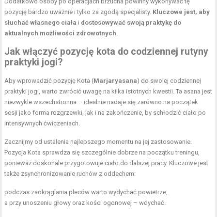
Dodatkowo osoby po operacjach brzucha powinny wykonywać tę
pozycję bardzo uważnie i tylko za zgodą specjalisty.
Kluczowe jest, aby
słuchać własnego ciała
i
dostosowywać swoją praktykę do
aktualnych możliwości zdrowotnych
.
Jak włączyć pozycję kota do codziennej rutyny
praktyki jogi?
Aby wprowadzić pozycję Kota (
Marjaryasana
) do swojej codziennej
praktyki jogi, warto zwrócić uwagę na kilka istotnych kwestii. Ta asana jest
niezwykle wszechstronna – idealnie nadaje się zarówno na początek
sesji jako forma rozgrzewki, jak i na zakończenie, by schłodzić ciało po
intensywnych ćwiczeniach.
Zacznijmy od ustalenia najlepszego momentu na jej zastosowanie.
Pozycja Kota sprawdza się szczególnie dobrze na początku treningu,
ponieważ doskonale przygotowuje ciało do dalszej pracy. Kluczowe jest
także zsynchronizowanie ruchów z oddechem:
podczas zaokrąglania pleców warto wydychać powietrze,
a przy unoszeniu głowy oraz kości ogonowej – wdychać.