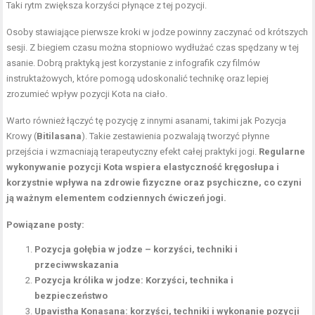
Taki rytm zwiększa korzyści płynące z tej pozycji.
Osoby stawiające pierwsze kroki w jodze powinny zaczynać od krótszych
sesji. Z biegiem czasu można stopniowo wydłużać czas spędzany w tej
asanie. Dobrą praktyką jest korzystanie z infografik czy filmów
instruktażowych, które pomogą udoskonalić technikę oraz lepiej
zrozumieć wpływ pozycji Kota na ciało.
Warto również łączyć tę pozycję z innymi asanami, takimi jak Pozycja
Krowy (
Bitilasana
). Takie zestawienia pozwalają tworzyć płynne
przejścia i wzmacniają terapeutyczny efekt całej praktyki jogi.
Regularne
wykonywanie pozycji Kota wspiera elastyczność kręgosłupa i
korzystnie wpływa na zdrowie fizyczne oraz psychiczne, co czyni
ją ważnym elementem codziennych ćwiczeń jogi.
Powiązane posty:
Pozycja gołębia w jodze – korzyści, techniki i
przeciwwskazania
Pozycja królika w jodze: Korzyści, technika i
bezpieczeństwo
Upavistha Konasana: korzyści, techniki i wykonanie pozycji