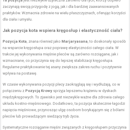
Ta pozycja
jest niezwykle użyteczna zarówno dla tych, którzy dopiero
zaczynają swoją przygodę z jogą, jak i dla bardziej zaawansowanych
praktyków. Wzmacnia zdrowie na wielu płaszczyznach, oferując korzyści
dla ciała i umysłu.
Jak pozycja kota wspiera kręgosłup i elastyczność ciała?
Pozycja Kota
, znana również jako
Marjaryasana
, to doskonały sposób
na wsparcie kręgosłupa oraz poprawę elastyczności całego ciała. W
trakcie jej wykonywania mięśnie pleców są zarówno rozciągane, jak i
wzmacniane, co przyczynia się do lepszej stabilizacji kręgosłupa.
Regularne praktykowanie tej asany zwiększa zakres ruchu i pozytywnie
wpływa na postawę.
W czasie wykonywania pozycji plecy zaokrąglają się i wydłużają, co w
połączeniu z
Pozycją Krowy
sprzyja lepszemu krążeniu w dyskach
międzykręgowych. To zjawisko jest niezwykle ważne dla zdrowia całego
układu kostno-mięśniowego. Dodatkowo, ta pozycja skutecznie łagodzi
napięcia mięśniowe, przynosząc ulgę osobom borykającym się z bólami
pleców lub prowadzącym siedzący tryb życia.
Systematyczne rozciąganie mięśni
związanych z kręgosłupem przyczynia