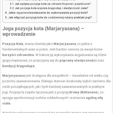
Jak wpływa pozycja kota na zdrowie fizyczne i psychiczne?
Jak pozycja kota wspiera kręgosłup i elastyczność ciała?
Jakie są przeciwwskazania do wykonywania pozycji kota?
Jak włączyć pozycję kota do codziennej rutyny praktyki jogi?
Joga pozycja kota (Marjaryasana) –
wprowadzenie
Pozycja Kota
, znana również jako
Marjaryasana
, to jedna z
fundamentalnych asan w jodze. Jest bardzo ceniona za swoje liczne
korzyści zdrowotne
. W trakcie jej wykonywania angażowane są różne
grupy mięśniowe, co przyczynia się do
poprawy elastyczności
oraz
kondycji kręgosłupa
.
Marjaryasana
jest dostępna dla wszystkich – niezależnie od wieku czy
poziomu zaawansowania. Dlatego stanowi doskonały wybór zarówno dla
osób początkujących, jak i tych bardziej zaawansowanych w praktyce
jogi. Pozycja ta często łączona jest z pozycją
Krowy
(
Bitilasana
), co
sprzyja synchronizacji ruchów oddechowych i wzmacnia
ogólną siłę
ciała
.
W trakcie wykonywania pozycji Kota niezwykle istotne jest utrzymanie