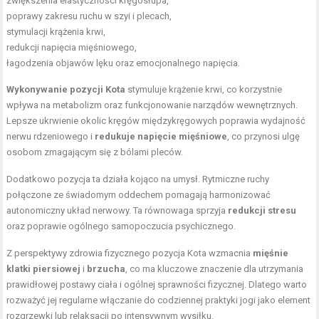
zwiększenia elastyczności kręgosłupa,
poprawy zakresu ruchu w szyi i plecach,
stymulacji krążenia krwi,
redukcji napięcia mięśniowego,
łagodzenia objawów lęku oraz emocjonalnego napięcia.
Wykonywanie pozycji Kota
stymuluje krążenie krwi, co korzystnie
wpływa na metabolizm oraz funkcjonowanie narządów wewnętrznych.
Lepsze ukrwienie okolic kręgów międzykręgowych poprawia wydajność
nerwu rdzeniowego i
redukuje napięcie mięśniowe
, co przynosi ulgę
osobom zmagającym się z bólami pleców.
Dodatkowo pozycja ta działa kojąco na umysł. Rytmiczne ruchy
połączone ze świadomym oddechem pomagają harmonizować
autonomiczny układ nerwowy. Ta równowaga sprzyja
redukcji stresu
oraz poprawie ogólnego samopoczucia psychicznego.
Z perspektywy zdrowia fizycznego pozycja Kota wzmacnia
mięśnie
klatki piersiowej
i
brzucha
, co ma kluczowe znaczenie dla utrzymania
prawidłowej postawy ciała i ogólnej sprawności fizycznej. Dlatego warto
rozważyć jej regularne włączanie do codziennej praktyki jogi jako element
rozgrzewki lub relaksacji po intensywnym wysiłku.