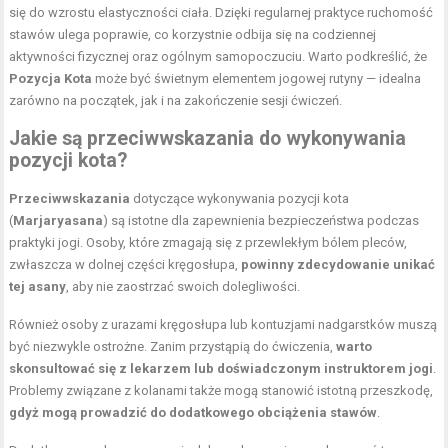
się do wzrostu elastyczności ciała. Dzięki regularnej praktyce ruchomość
stawów ulega poprawie, co korzystnie odbija się na codziennej
aktywności fizycznej oraz ogólnym samopoczuciu. Warto podkreślić, że
Pozycja Kota
może być świetnym elementem jogowej rutyny — idealna
zarówno na początek, jak i na zakończenie sesji ćwiczeń.
Jakie są przeciwwskazania do wykonywania
pozycji kota?
Przeciwwskazania
dotyczące wykonywania pozycji kota
(
Marjaryasana
) są istotne dla zapewnienia bezpieczeństwa podczas
praktyki jogi. Osoby, które zmagają się z przewlekłym bólem pleców,
zwłaszcza w dolnej części kręgosłupa,
powinny zdecydowanie unikać
tej asany
, aby nie zaostrzać swoich dolegliwości.
Również osoby z urazami kręgosłupa lub kontuzjami nadgarstków muszą
być niezwykle ostrożne. Zanim przystąpią do ćwiczenia,
warto
skonsultować się z lekarzem lub doświadczonym instruktorem jogi
.
Problemy związane z kolanami także mogą stanowić istotną przeszkodę,
gdyż mogą prowadzić do dodatkowego obciążenia stawów
.