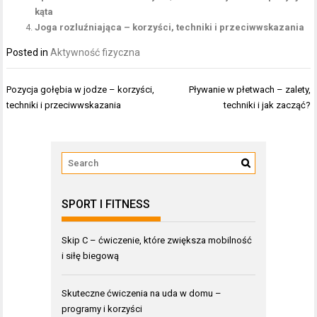
kąta
Joga rozluźniająca – korzyści, techniki i przeciwwskazania
Posted in
Aktywność fizyczna
Nawigacja
Pozycja gołębia w jodze – korzyści,
Pływanie w płetwach – zalety,
wpisu
techniki i przeciwwskazania
techniki i jak zacząć?
SPORT I FITNESS
Skip C – ćwiczenie, które zwiększa mobilność
i siłę biegową
Skuteczne ćwiczenia na uda w domu –
programy i korzyści