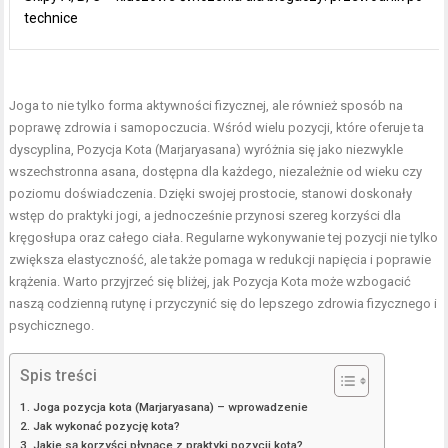
technice
Joga to nie tylko forma aktywności fizycznej, ale również sposób na
poprawę zdrowia i samopoczucia. Wśród wielu pozycji, które oferuje ta
dyscyplina, Pozycja Kota (Marjaryasana) wyróżnia się jako niezwykle
wszechstronna asana, dostępna dla każdego, niezależnie od wieku czy
poziomu doświadczenia. Dzięki swojej prostocie, stanowi doskonały
wstęp do praktyki jogi, a jednocześnie przynosi szereg korzyści dla
kręgosłupa oraz całego ciała. Regularne wykonywanie tej pozycji nie tylko
zwiększa elastyczność, ale także pomaga w redukcji napięcia i poprawie
krążenia. Warto przyjrzeć się bliżej, jak Pozycja Kota może wzbogacić
naszą codzienną rutynę i przyczynić się do lepszego zdrowia fizycznego i
psychicznego.
Spis treści
Joga pozycja kota (Marjaryasana) – wprowadzenie
Jak wykonać pozycję kota?
Jakie są korzyści płynące z praktyki pozycji kota?