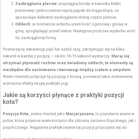
Zaokrąglanie pleców
: przyciągnij brodę w kierunku klatki
piersiowej i jednocześnie napnij pępek do kręgosłupa, co
spowoduje delikatne zaokrąglenie dolnej części pleców.
Oddech
: w momencie wdechu unieś kość ogonową i głowę w
górę, spoglądając przed siebie. Następnie podczas wydechu wróć
do zaokrąglonej formy.
Powtarzaj tę sekwencję pięć lub sześć razy, zatrzymując się na kilka
sekund w każdej z pozycji – około 10-15 sekund wystarczy.
Staraj się
utrzymać płynność ruchów oraz świadomy oddech; te elementy są
niezbędne dla zachowania równowagi między ciałem a umysłem.
Warto również połączyć tę pozycję z Krową, ponieważ takie zestawienie
wzmacnia efekty twojej praktyki jogi.
Jakie są korzyści płynące z praktyki pozycji
kota?
Pozycja Kota
, znana również jako
Marjaryasana
, to popularna
asana w
jodze
, która przynosi wiele korzyści dla zdrowia zarówno fizycznego, jak i
psychicznego. Regularne praktykowanie tej pozycji przyczynia się do: