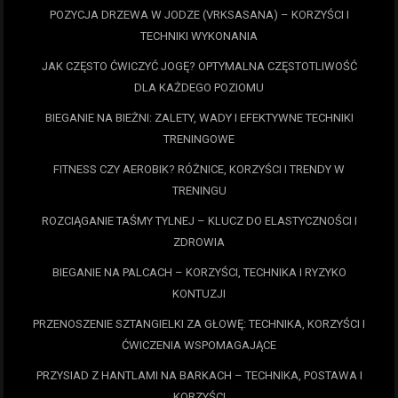
POZYCJA DRZEWA W JODZE (VRKSASANA) – KORZYŚCI I
TECHNIKI WYKONANIA
JAK CZĘSTO ĆWICZYĆ JOGĘ? OPTYMALNA CZĘSTOTLIWOŚĆ
DLA KAŻDEGO POZIOMU
BIEGANIE NA BIEŻNI: ZALETY, WADY I EFEKTYWNE TECHNIKI
TRENINGOWE
FITNESS CZY AEROBIK? RÓŻNICE, KORZYŚCI I TRENDY W
TRENINGU
ROZCIĄGANIE TAŚMY TYLNEJ – KLUCZ DO ELASTYCZNOŚCI I
ZDROWIA
BIEGANIE NA PALCACH – KORZYŚCI, TECHNIKA I RYZYKO
KONTUZJI
PRZENOSZENIE SZTANGIELKI ZA GŁOWĘ: TECHNIKA, KORZYŚCI I
ĆWICZENIA WSPOMAGAJĄCE
PRZYSIAD Z HANTLAMI NA BARKACH – TECHNIKA, POSTAWA I
KORZYŚCI