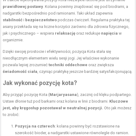
prawidłowej postawy
. Kolana powinny znajdować się pod biodrami, a
nadgarstki bezpośrednio pod ramionami. Taki układ zapewnia
stabilność
i
bezpieczeństwo
podczas ćwiczeń. Regularna praktyka tej
asany przekłada się na liczne korzyści zarówno dla zdrowia fizycznego,
jak i psychicznego – wspiera
relaksację
oraz redukuje
napięcia
w
organizmie.
Dzięki swojej prostocie i efektywności, pozycja Kota stała się
nieodłącznym elementem wielu sesji jogi. Jej właściwe wykonanie
pozwala lepiej zrozumieć
techniki oddechowe
oraz zwiększa
świadomość ciała
, czyniąc praktykę jeszcze bardziej satysfakcjonującą.
Jak wykonać pozycję kota?
Aby przyjąć pozycję Kota (
Marjaryasana
), zacznij od
klęku podpartego
.
Ustaw dłonie tuż pod barkami oraz kolana w linii z biodrami.
Kluczowe
jest, aby kręgosłup pozostawał w neutralnej pozycji.
Oto jak możesz
to zrobić:
Pozycja na czterech
: kolana powinny być rozstawione na
szerokość bioder, a nadgarstki ustawione równolegle do ramion.