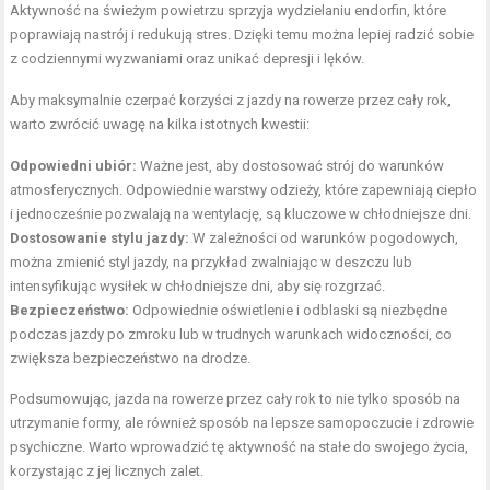
Aktywność na świeżym powietrzu sprzyja wydzielaniu endorfin, które
poprawiają nastrój i redukują stres. Dzięki temu można lepiej radzić sobie
z codziennymi wyzwaniami oraz unikać depresji i lęków.
Aby maksymalnie czerpać korzyści z jazdy na rowerze przez cały rok,
warto zwrócić uwagę na kilka istotnych kwestii:
Odpowiedni ubiór:
Ważne jest, aby dostosować strój do warunków
atmosferycznych. Odpowiednie warstwy odzieży, które zapewniają ciepło
i jednocześnie pozwalają na wentylację, są kluczowe w chłodniejsze dni.
Dostosowanie stylu jazdy:
W zależności od warunków pogodowych,
można zmienić styl jazdy, na przykład zwalniając w deszczu lub
intensyfikując wysiłek w chłodniejsze dni, aby się rozgrzać.
Bezpieczeństwo:
Odpowiednie oświetlenie i odblaski są niezbędne
podczas jazdy po zmroku lub w trudnych warunkach widoczności, co
zwiększa bezpieczeństwo na drodze.
Podsumowując, jazda na rowerze przez cały rok to nie tylko sposób na
utrzymanie formy, ale również sposób na lepsze samopoczucie i zdrowie
psychiczne. Warto wprowadzić tę aktywność na stałe do swojego życia,
korzystając z jej licznych zalet.