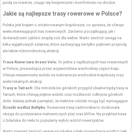
jazdą na rowerze, czując się bezpiecznie i komfortowo na drodze.
Jakie są najlepsze trasy rowerowe w Polsce?
Polska jest krajem o zróżnicowanym krajobrazie, co sprawia, że oferuje
wiele interesujących tras rowerowych. Zarówno początkujący, jak i
doświadczeni cykliści znajdą coś dla siebie. Warto zwrócić uwagę na
kilka wyjątkowych szlaków, które zachwycają nie tylko pięknem przyrody,
ale także różnorodnością atrakcji.
Trasa Rowerowa Green Velo:
To jedna z najdłuższych tras rowerowych
w Polsce, prowadząca przez województwa wschodniej części kraju.
Oferuje niesamowite widoki na malownicze wschodnie krajobrazy oraz
wiele lokalnych atrakcji.
Trasy w Tatrach:
Dla miłośników górskich przygód idealne będą trasy w
Tatrach, które oferują piękne widoki oraz możliwość odkrycia górskich
dolin. Należy jednak pamiętać, że niektóre odcinki mogą być wymagające.
Ścieżki wzdłuż Bałtyku:
Rowerowe trasy nadmorskie to doskonała
okazja do podziwiania malowniczych plaż oraz klifów. Na przykład trasa
z Gdańska do Helu to popularny wybór wśród rowerzystów.
Warto również zwrócić uwagę na lokalne szlaki prowadzące wzdłuż rzek,