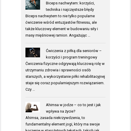
Biceps nachwytem: korzyści,
technika i najczęstsze błędy
Biceps nachwytem to nie tylko popularne
ćwiczenie wśród entuzjastów fitnessu, ale
także kluczowy element w budowaniu siły i
masy mięśniowej ramion. Angażując …
Ćwiczenia z piłką dla seniorów –
korzyści i program treningowy
Ćwiczenia fizyczne odgrywają kluczową rolę w
utrzymaniu zdrowia i sprawności osób
starszych, a wykorzystanie piłki rehabilitacyjnej
staje się coraz popularniejszym rozwiązaniem.
Czy …
Ahimsa w jodze – co to jest i jak
wpływa na życie?
Ahimsa, zasada niekrzywdzenia, to
fundamentalny element jogi, który ma swoje
korzenie w starożytnych tekstach, takich jak