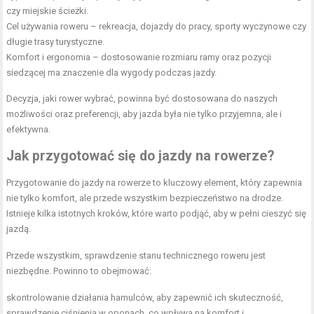
czy miejskie ścieżki.
Cel używania roweru – rekreacja, dojazdy do pracy, sporty wyczynowe czy
długie trasy turystyczne.
Komfort i ergonomia – dostosowanie rozmiaru ramy oraz pozycji
siedzącej ma znaczenie dla wygody podczas jazdy.
Decyzja, jaki rower wybrać, powinna być dostosowana do naszych
możliwości oraz preferencji, aby jazda była nie tylko przyjemna, ale i
efektywna.
Jak przygotować się do jazdy na rowerze?
Przygotowanie do jazdy na rowerze to kluczowy element, który zapewnia
nie tylko komfort, ale przede wszystkim bezpieczeństwo na drodze.
Istnieje kilka istotnych kroków, które warto podjąć, aby w pełni cieszyć się
jazdą.
Przede wszystkim, sprawdzenie stanu technicznego roweru jest
niezbędne. Powinno to obejmować:
skontrolowanie działania hamulców, aby zapewnić ich skuteczność,
sprawdzenie ciśnienia w oponach, co wpływa na komfort i