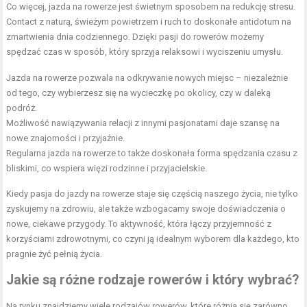
Co więcej, jazda na rowerze jest świetnym sposobem na redukcję stresu.
Contact z naturą, świeżym powietrzem i ruch to doskonałe antidotum na
zmartwienia dnia codziennego. Dzięki pasji do rowerów możemy
spędzać czas w sposób, który sprzyja relaksowi i wyciszeniu umysłu.
Jazda na rowerze pozwala na odkrywanie nowych miejsc – niezależnie
od tego, czy wybierzesz się na wycieczkę po okolicy, czy w daleką
podróż.
Możliwość nawiązywania relacji z innymi pasjonatami daje szansę na
nowe znajomości i przyjaźnie.
Regularna jazda na rowerze to także doskonała forma spędzania czasu z
bliskimi, co wspiera więzi rodzinne i przyjacielskie.
Kiedy pasja do jazdy na rowerze staje się częścią naszego życia, nie tylko
zyskujemy na zdrowiu, ale także wzbogacamy swoje doświadczenia o
nowe, ciekawe przygody. To aktywność, która łączy przyjemność z
korzyściami zdrowotnymi, co czyni ją idealnym wyborem dla każdego, kto
pragnie żyć pełnią życia.
Jakie są różne rodzaje rowerów i który wybrać?
Na rynku znajdziemy wiele rodzajów rowerów, które różnią się zarówno