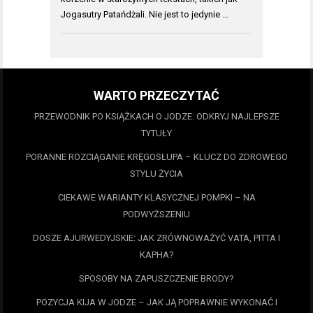
Jogasutry Patańdżali. Nie jest to jedynie …
WARTO PRZECZYTAĆ
PRZEWODNIK PO KSIĄŻKACH O JODZE: ODKRYJ NAJLEPSZE
TYTUŁY
PORANNE ROZCIĄGANIE KRĘGOSŁUPA – KLUCZ DO ZDROWEGO
STYLU ŻYCIA
CIEKAWE WARIANTY KLASYCZNEJ POMPKI – NA
PODWYŻSZENIU
DOSZE AJURWEDYJSKIE: JAK ZRÓWNOWAŻYĆ VATA, PITTA I
KAPHA?
SPOSOBY NA ZAPUSZCZENIE BRODY?
POZYCJA KIJA W JODZE – JAK JĄ POPRAWNIE WYKONAĆ I