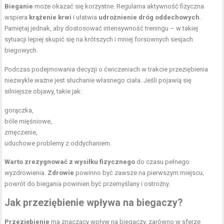
Bieganie
może okazać się korzystne. Regularna aktywność fizyczna
wspiera
krążenie krwi
i ułatwia
udrożnienie dróg oddechowych
.
Pamiętaj jednak, aby dostosować intensywność treningu – w takiej
sytuacji lepiej skupić się na krótszych i mniej forsownych sesjach
biegowych.
Podczas podejmowania decyzji o ćwiczeniach w trakcie przeziębienia
niezwykle ważne jest słuchanie własnego ciała. Jeśli pojawią się
silniejsze objawy, takie jak:
gorączka,
bóle mięśniowe
,
zmęczenie,
uduchowe problemy z oddychaniem.
Warto zrezygnować z wysiłku fizycznego
do czasu pełnego
wyzdrowienia.
Zdrowie
powinno być zawsze na pierwszym miejscu;
powrót do biegania powinien być przemyślany i ostrożny.
Jak przeziębienie wpływa na biegaczy?
Przeziębienie
ma znaczący wpływ na biegaczy, zarówno w sferze