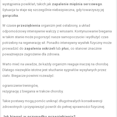
wystąpienia powikłań, takich jak
zapalenie mięśnia sercowego
.
Sytuacja ta staje się szczególnie niebezpieczna, gdy towarzyszy jej
gorączka
.
W czasie
przeziębienia
organizm jest osłabiony, a układ
odpornościowy intensywnie walczy z wirusami. Kontynuowanie biegania
w takim stanie może pogorszyć nasze samopoczucie i wydłużyć czas
potrzebny na regenerację sił. Ponadto
intensywny wysiłek fizyczny
może
prowadzić do
zapalenia oskrzeli
lub
płuc
, co stanowi znacznie
poważniejsze zagrożenie dla zdrowia.
Warto mieć na uwadze, że każdy organizm reaguje inaczej na chorobę.
Dlatego niezwykle istotne jest słuchanie sygnałów wysyłanych przez
ciało. Biegacze powinni rozważyć:
ograniczenie treningów,
rezygnację z biegania w trakcie choroby.
Takie postawy mogą pomóc uniknąć długotrwałych konsekwencji
zdrowotnych i przyspieszyć powrót do pełnej sprawności fizycznej.
Jak biegać w przypadku przeziębienia?