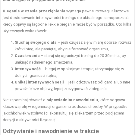
Bieganie w czasie przeziębienia
wymaga pewnej rozwagi. Kluczowe
jest dostosowanie intensywności treningu do aktualnego samopoczucia.
Kiedy objawy są łagodne, lekkie bieganie może być w porządku. Oto kilka
użytecznych wskazówek:
Słuchaj swojego ciała
– jeśli czujesz się w miarę dobrze, rozważ
krótki bieg, ale pamiętaj, aby nie forsować organizmu,
Czas trwania
– staraj się ograniczyć trening do 20-30 minut, by
uniknąć nadmiernego zmęczenia,
Intensywność
– biegaj w spokojnym tempie, utrzymując się w
dolnych granicach tętna,
Unikaj intensywnych sesji
– jeśli odczuwasz ból gardła lub inne
poważniejsze objawy, lepiej zrezygnować z biegania.
Nie zapominaj również o
odpowiednim nawodnieniu
, które odgrywa
kluczową rolę w regeneracji organizmu podczas choroby. W przypadku
jakichkolwiek wątpliwości skonsultuj się z lekarzem przed podjęciem
decyzji o aktywności fizycznej.
Odżywianie i nawodnienie w trakcie