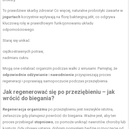
To prawdziwe skarby zdrowia! Co więcej, naturalne probiotyki zawarte w
jogurtach
korzystnie wpływają na florę bakteryjną jelit, co odgrywa
kluczową rolę w prawidłowym funkcjonowaniu układu
odpornościowego.
Staraj się unikać:
ciężkostrawnych potraw,
nadmiaru cukru.
Mogą one osłabiać organizm podczas walki z wirusami. Pamiętaj, że
odpowiednie odżywianie
i
nawodnienie
przyspieszają proces
regeneracji i poprawiają samopoczucie podczas przeziębienia.
Jak regenerować się po przeziębieniu – jak
wrócić do biegania?
Regeneracja organizmu
po przeziębieniu jest niezwykle istotna,
zwłaszcza gdy planujesz powrócić do biegania. Ważne jest, aby ten
proces przebiegał
stopniowo
, co pomoże uniknąć nawrotów choroby lub
kontuzji. Gdy objawy ustąpią, dobrym pomysłem będzie rozpoczęcie od