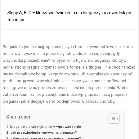
Skipy A, B, C – kluczowe ćwiczenia dla biegaczy: przewodnik po
technice
Bieganie to jedna z najpopularniejszych form aktywności fizycznej, która
może towarzyszyć nam przez cały rok. Jednak, co się dzieje, gdy
przychodzi przeziębienie? To pytanie nurtuje wielu biegaczy, którzy z
jednej strony pragną utrzymać swoją formę, a z drugiej – nie chcą narażać
się na dodatkowe komplikacje zdrowotne. Objawy takie jak katar czy ból
gardła mogą wydawać się błahe, ale ich wpływ na nasze możliwości
treningowe oraz na proces zdrowienia jest nie do przecenienia. Warto
zatem zrozumieć, jak przeziębienie może wpłynąć na naszą pasję do
biegania i jakie decyzje warto podejmować w obliczu choroby.
Spis treści
bieganie a przeziębienie – wprowadzenie
Jak przeziębienie wpływa na biegaczy?
Jakie są objawy przeziębienia a bieganie?