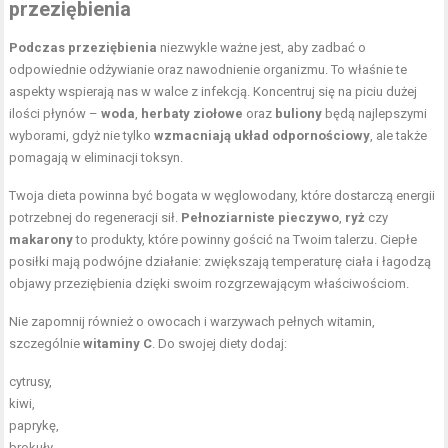
przeziębienia
Podczas przeziębienia
niezwykle ważne jest, aby zadbać o
odpowiednie odżywianie oraz nawodnienie organizmu. To właśnie te
aspekty wspierają nas w walce z infekcją. Koncentruj się na piciu dużej
ilości płynów –
woda
,
herbaty ziołowe
oraz
buliony
będą najlepszymi
wyborami, gdyż nie tylko
wzmacniają układ odpornościowy
, ale także
pomagają w eliminacji toksyn.
Twoja dieta powinna być bogata w węglowodany, które dostarczą energii
potrzebnej do regeneracji sił.
Pełnoziarniste pieczywo
,
ryż
czy
makarony
to produkty, które powinny gościć na Twoim talerzu. Ciepłe
posiłki mają podwójne działanie: zwiększają temperaturę ciała i łagodzą
objawy przeziębienia dzięki swoim rozgrzewającym właściwościom.
Nie zapomnij również o owocach i warzywach pełnych witamin,
szczególnie
witaminy C
. Do swojej diety dodaj:
cytrusy,
kiwi,
paprykę,
brokuły.