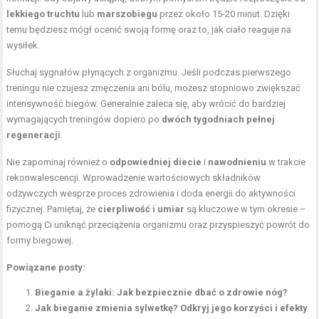
lekkiego truchtu
lub
marszobiegu
przez około 15-20 minut. Dzięki
temu będziesz mógł ocenić swoją formę oraz to, jak ciało reaguje na
wysiłek.
Słuchaj sygnałów płynących z organizmu. Jeśli podczas pierwszego
treningu nie czujesz zmęczenia ani bólu, możesz stopniowo zwiększać
intensywność biegów. Generalnie zaleca się, aby wrócić do bardziej
wymagających treningów dopiero po
dwóch tygodniach pełnej
regeneracji
.
Nie zapominaj również o
odpowiedniej diecie
i
nawodnieniu
w trakcie
rekonwalescencji. Wprowadzenie wartościowych składników
odżywczych wesprze proces zdrowienia i doda energii do aktywności
fizycznej. Pamiętaj, że
cierpliwość i umiar
są kluczowe w tym okresie –
pomogą Ci uniknąć przeciążenia organizmu oraz przyspieszyć powrót do
formy biegowej.
Powiązane posty:
Bieganie a żylaki: Jak bezpiecznie dbać o zdrowie nóg?
Jak bieganie zmienia sylwetkę? Odkryj jego korzyści i efekty