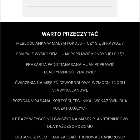
WARTO PRZECZYTAĆ
MEBLOŚCIANKA W MAŁYM POKOJU – CZY SIĘ SPRAWDZI?
POMPKI Z WYSKOKIEM – JAK POPRAWIĆ KONDYCJĘ I SIŁĘ?
PRASARITA PADOTTANASANA – JAK POPRAWIĆ
ELASTYCZNOŚĆ I ZDROWIE?
ĆWICZENIA NA MIĘSIEŃ CZWOROGŁOWY: WZMOCNIJ NOGI I
STAWY KOLANOWE
POZYCJA VIRASANA: KORZYŚCI, TECHNIKA I WSKAZÓWKI DLA
POCZĄTKUJĄCYCH
ILE RAZY W TYGODNIU ĆWICZYĆ NA MASĘ? PLAN TRENINGOWY
DLA KAŻDEGO POZIOMU
BIEGANIE Z PSEM – JAK ZACZĄĆ I TRENOWAĆ CANICROSS?