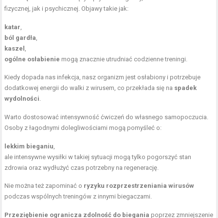
fizycznej, jak i psychicznej. Objawy takie jak:
katar
,
ból gardła
,
kaszel
,
ogólne osłabienie
mogą znacznie utrudniać codzienne treningi.
Kiedy dopada nas infekcja, nasz organizm jest osłabiony i potrzebuje
dodatkowej energii do walki z wirusem, co przekłada się na
spadek
wydolności
.
Warto dostosować intensywność ćwiczeń do własnego samopoczucia.
Osoby z łagodnymi dolegliwościami mogą pomyśleć o:
lekkim bieganiu
,
ale intensywne wysiłki w takiej sytuacji mogą tylko pogorszyć stan
zdrowia oraz wydłużyć czas potrzebny na regenerację.
Nie można też zapominać o
ryzyku rozprzestrzeniania wirusów
podczas wspólnych treningów z innymi biegaczami.
Przeziębienie ogranicza zdolność do biegania
poprzez zmniejszenie