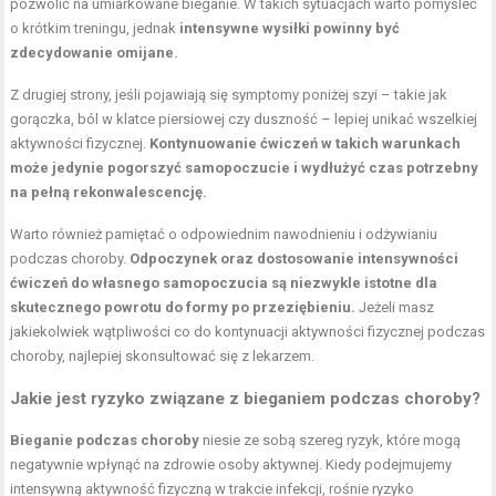
pozwolić na umiarkowane bieganie. W takich sytuacjach warto pomyśleć
o krótkim treningu, jednak
intensywne wysiłki powinny być
zdecydowanie omijane.
Z drugiej strony, jeśli pojawiają się symptomy poniżej szyi – takie jak
gorączka, ból w klatce piersiowej czy duszność – lepiej unikać wszelkiej
aktywności fizycznej.
Kontynuowanie ćwiczeń w takich warunkach
może jedynie pogorszyć samopoczucie i wydłużyć czas potrzebny
na pełną rekonwalescencję.
Warto również pamiętać o odpowiednim nawodnieniu i odżywianiu
podczas choroby.
Odpoczynek oraz dostosowanie intensywności
ćwiczeń do własnego samopoczucia są niezwykle istotne dla
skutecznego powrotu do formy po przeziębieniu.
Jeżeli masz
jakiekolwiek wątpliwości co do kontynuacji aktywności fizycznej podczas
choroby, najlepiej skonsultować się z lekarzem.
Jakie jest ryzyko związane z bieganiem podczas choroby?
Bieganie podczas choroby
niesie ze sobą szereg ryzyk, które mogą
negatywnie wpłynąć na zdrowie osoby aktywnej. Kiedy podejmujemy
intensywną aktywność fizyczną w trakcie infekcji, rośnie ryzyko