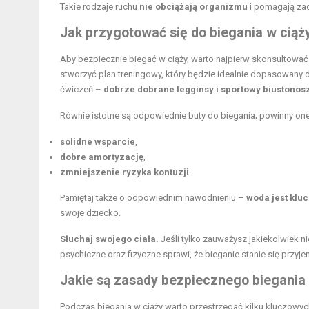
Takie rodzaje ruchu
nie obciążają organizmu
i pomagają zad
Jak przygotować się do biegania w ciąż
Aby bezpiecznie biegać w ciąży, warto najpierw skonsultować
stworzyć plan treningowy, który będzie idealnie dopasowany
ćwiczeń –
dobrze dobrane legginsy i sportowy biustonos
Równie istotne są odpowiednie buty do biegania; powinny on
solidne wsparcie
,
dobre amortyzację
,
zmniejszenie ryzyka kontuzji
.
Pamiętaj także o odpowiednim nawodnieniu –
woda jest kluc
swoje dziecko.
Słuchaj swojego ciała.
Jeśli tylko zauważysz jakiekolwiek n
psychiczne oraz fizyczne sprawi, że bieganie stanie się przy
Jakie są zasady bezpiecznego biegania 
Podczas biegania w ciąży warto przestrzegać kilku kluczowy