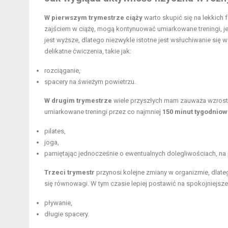
W pierwszym trymestrze ciąży
warto skupić się na lekkich 
zajściem w ciążę, mogą kontynuować umiarkowane treningi, j
jest wyższe, dlatego niezwykle istotne jest wsłuchiwanie się
delikatne ćwiczenia, takie jak:
rozciąganie,
spacery na świeżym powietrzu.
W drugim trymestrze
wiele przyszłych mam zauważa wzrost en
umiarkowane treningi przez co najmniej
150 minut tygodnio
pilates,
joga,
pamiętając jednocześnie o ewentualnych dolegliwościach, na
Trzeci trymestr
przynosi kolejne zmiany w organizmie, dlat
się równowagi. W tym czasie lepiej postawić na spokojniejsze 
pływanie,
długie spacery.