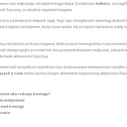
stawie oraz większego obciążenia kręgosłupa. Dodatkowo
mdłości
, szczegól
ć fizyczną, co utrudnia regularne bieganie.
cza w późniejszych etapach ciąży. Tego typu dolegliwości wywołują dyskomf
est kolejnym problemem, który może nasilać się w trzecim trymestrze, kiedy 
ą ostrożność podczas biegania. Niski poziom hemoglobiny może prowadzi
śli istnieje ryzyko poronień lub inne przeciwwskazania medyczne, zdecydo
kolwiek aktywności fizycznej.
dnienie tych wszystkich czynników oraz dostosowanie intensywności wysiłku 
ących z ciała
stanie się kluczowym elementem bezpiecznej aktywności fizyc
tywnie oba rodzaje treningu?
się motywować
 wad treningu
drowie