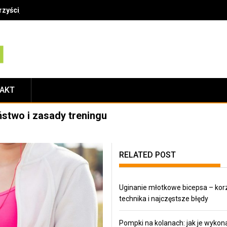
zyści, technika i najczęstsze błędy
TAKT
ństwo i zasady treningu
RELATED POST
Uginanie młotkowe bicepsa – korz
technika i najczęstsze błędy
Pompki na kolanach: jak je wykona