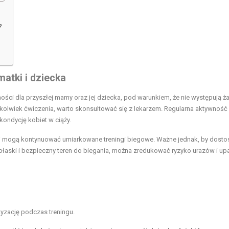
?
atki i dziecka
ci dla przyszłej mamy oraz jej dziecka, pod warunkiem, że nie występują ż
ekolwiek ćwiczenia, warto skonsultować się z lekarzem. Regularna aktywność
kondycję kobiet w ciąży.
zaj mogą kontynuować umiarkowane treningi biegowe. Ważne jednak, by dost
płaski i bezpieczny teren do biegania, można zredukować ryzyko urazów i u
yzację podczas treningu.