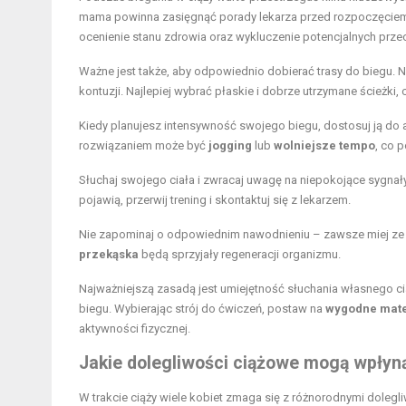
mama powinna zasięgnąć porady lekarza przed rozpoczęciem
ocenienie stanu zdrowia oraz wykluczenie potencjalnych prz
Ważne jest także, aby odpowiednio dobierać trasy do biegu. 
kontuzji. Najlepiej wybrać płaskie i dobrze utrzymane ścieżki
Kiedy planujesz intensywność swojego biegu, dostosuj ją do a
rozwiązaniem może być
jogging
lub
wolniejsze tempo
, co 
Słuchaj swojego ciała i zwracaj uwagę na niepokojące sygnały
pojawią, przerwij trening i skontaktuj się z lekarzem.
Nie zapominaj o odpowiednim nawodnieniu – zawsze miej ze s
przekąska
będą sprzyjały regeneracji organizmu.
Najważniejszą zasadą jest umiejętność słuchania własnego ci
biegu. Wybierając strój do ćwiczeń, postaw na
wygodne mate
aktywności fizycznej.
Jakie dolegliwości ciążowe mogą wpłyn
W trakcie ciąży wiele kobiet zmaga się z różnorodnymi doleg