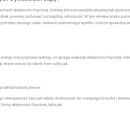
formach aktywności fizycznej. Kobiety, które prowadziły aktywny tryb życia pr
ednak powinny zachować szczególną ostrożność. W tym okresie ryzyko poron
 w potrzeby swojego ciała i unikanie nadmiernego wysiłku. Dobrze sprawdzą si
ergii oraz poprawę nastroju, co sprzyja większej aktywności fizycznej. Zal
wo
. Warto wrócić do takich form ruchu jak:
 przykład bólach pleców.
ego intensywność ćwiczeń należy dostosować do rosnącego brzucha i zmienia
formy aktywności fizycznej, takie jak: