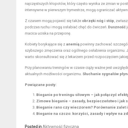
najczęstszych kłopotów, który często wynika ze zmian w po
intensywne w pierwszym trymestrze, mogą ograniczać aktywnoś
Z czasem mogą pojawić się także
obrzęki nóg i stóp
, zwłasz
podczas ruchu i mogą osłabiać chęć do ćwiczeń.
Duszność
j
macica uciska na przeponę.
Kobiety borykające się z
anemią
powinny zachować szczególn
szybszego zmęczenia oraz ogólnego osłabienia organizmu. Je
warto skonsultować się z lekarzem przed rozpoczęciem jakiej
Przy planowaniu treningów w czasie ciąży ważne jest uwzglę
aktualnych możliwości organizmu.
Słuchanie sygnałów płyn
Powiązane posty:
Bieganie po treningu siłowym – jak połączyć efek
Zimowe bieganie – zasady, bezpieczeństwo i jak 
Bieganie rano czy wieczorem? Porównanie zalet i
Bieganie na czczo: korzyści, zasady i wpływ na z
Posted in
Aktywność fizyczna