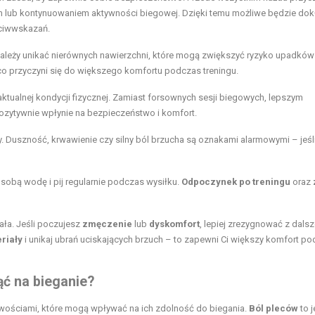
 lub kontynuowaniem aktywności biegowej. Dzięki temu możliwe będzie do
eciwwskazań.
Należy unikać nierównych nawierzchni, które mogą zwiększyć ryzyko upadków
, co przyczyni się do większego komfortu podczas treningu.
ktualnej kondycji fizycznej. Zamiast forsownych sesji biegowych, lepszym
pozytywnie wpłynie na bezpieczeństwo i komfort.
. Duszność, krwawienie czy silny ból brzucha są oznakami alarmowymi – jeśli
obą wodę i pij regularnie podczas wysiłku.
Odpoczynek po treningu
oraz
ała. Jeśli poczujesz
zmęczenie
lub
dyskomfort
, lepiej zrezygnować z dals
riały
i unikaj ubrań uciskających brzuch – to zapewni Ci większy komfort p
ąć na bieganie?
liwościami, które mogą wpływać na ich zdolność do biegania.
Ból pleców
to j