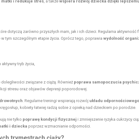
 matki i redukuje stres
, a także
wspiera rozwój dziecka dzięki lepszem
które dotyczą zarówno przyszłych mam, jak i ich dzieci. Regularna aktywność 
tne w tym szczególnym etapie życia. Oprócz tego, poprawia
wydolność organ
aktywny tryb życia,
 dolegliwości związane z ciążą. Również
poprawa samopoczucia psychic
cji stresu oraz objawów depresji poporodowej.
zdrowotnych
. Regularne treningi wspierają rozwój
układu odpornościoweg
ręgosłup, kobiety łatwiej radzą sobie z opieką nad dzieckiem po porodzie.
ują nie tylko
poprawę kondycji fizycznej
i zmniejszenie ryzyka cukrzycy ci
atki i dziecka
poprzez wzmacnianie odporności.
ych trymestrach ciąży?