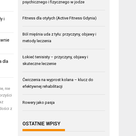
psychicznego i fizycznego w jodze
Fitness dla otyłych (Active Fitness Gdynia)
y i
Ból mięśnia uda z tyłu: przyczyny, objawy i
awnie
metody leczenia
Łokieć tenisisty – przyczyny, objawy i
a dla
skuteczne leczenie
Ćwiczenia na wyprost kolana – klucz do
efektywnej rehabilitacji
e, nie
orzyści
az
Rowery jako pasja
dości z
OSTATNIE WPISY