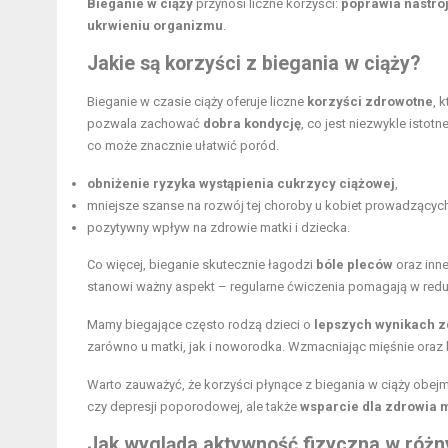
Bieganie w ciąży
przynosi liczne korzyści:
poprawia nastrój
ukrwieniu organizmu
.
Jakie są
korzyści z biegania
w ciąży?
Bieganie w czasie ciąży oferuje liczne
korzyści zdrowotne
, 
pozwala zachować
dobra kondycję
, co jest niezwykle isto
co może znacznie ułatwić poród.
obniżenie ryzyka wystąpienia cukrzycy ciążowej
,
mniejsze szanse na rozwój tej choroby u kobiet prowadzących 
pozytywny wpływ na zdrowie matki i dziecka.
Co więcej, bieganie skutecznie łagodzi
bóle pleców
oraz inne
stanowi ważny aspekt –
regularne ćwiczenia
pomagają w reduk
Mamy biegające często rodzą dzieci o
lepszych wynikach 
zarówno u matki, jak i noworodka. Wzmacniając mięśnie oraz k
Warto zauważyć, że korzyści płynące z biegania w ciąży obejm
czy depresji poporodowej, ale także
wsparcie dla zdrowia m
Jak wygląda aktywność fizyczna w różn