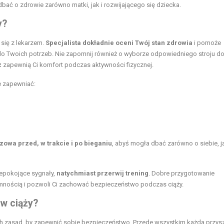
bać o zdrowie zarówno matki, jak i rozwijającego się dziecka.
y?
 się z lekarzem.
Specjalista dokładnie oceni Twój stan zdrowia
i pomoże
 do Twoich potrzeb. Nie zapomnij również o wyborze odpowiedniego stroju d
z
zapewnią Ci komfort podczas aktywności fizycznej.
e zapewniać:
zowa przed, w trakcie i po bieganiu
, abyś mogła dbać zarówno o siebie, ja
iepokojące sygnały,
natychmiast przerwij trening
. Dobre przygotowanie
jemnością i pozwoli Ci zachować bezpieczeństwo podczas ciąży.
w ciąży?
ch zasad, by zapewnić sobie bezpieczeństwo. Przede wszystkim każda przys