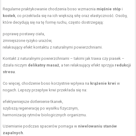
Regularne praktykowanie chodzenia boso wzmacnia
mięśnie stóp
i
kostek
, co przekłada się na ich większą siłę oraz elastyczność. Osoby,
które decydują się na tę formę ruchu, często dostrzegają:
poprawę postawy ciała,
zmniejszone ryzyko urazów,
relaksujący efekt kontaktu z naturalnymi powierzchniami.
Kontakt z naturalnymi powierzchniami – takimi jak trawa czy piasek –
działa niczym
delikatny masaż
, a ten relaksujący efekt sprzyja
redukcji
stresu
.
Co więcej, chodzenie boso korzystnie wpływa na
krążenie krwi
w
nogach. Lepszy przepływ krwi przekłada się na:
efektywniejsze dotlenienie tkanek,
szybszą regenerację po wysiłku fizycznym,
harmonizację rytmów biologicznych organizmu.
Uziemianie podczas spacerów pomaga w
niwelowaniu stanów
zapalnych
.