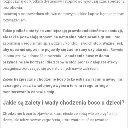
rozpoczynaj od krótkich dystansów i stopniowo wydłużaj czas spędzony
bez obuwia,
pamiętaj o odpowiednim obuwiu domowym, lekkie kapcie będą idealnym
rozwiązaniem.
Takie podłoża nie tylko zmniejszają prawdopodobieństwo kontuzji,
ale także pozwalają stopom na naturalne odczuwanie gruntu.
Nie
zapominaj o regularnym sprawdzaniu kondycji swoich stóp.
Ważne jest,
aby upewnić się, że nie pojawiły się żadne rany czy otarcia.
Równie
istotna jest świadomość otoczenia –
chodzenie boso w domu
przynosi wiele korzyści dla zdrowia stóp
, jednak najlepsze efekty
osiągniesz poruszając się po naturalnych nawierzchniach.
Zatem
bezpieczne chodzenie boso to kwestia zwracania uwagi na
szczegóły oraz świadomego wyboru terenu i regularnego
monitorowania zdrowia stóp.
Jakie są zalety i wady chodzenia boso u dzieci?
Chodzenie boso
to zjawisko, które niesie ze sobą wiele korzyści dla
dzieci, ale także pewne zagrożenia, które warto mieć na uwadze.