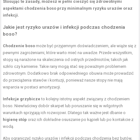
Stosując te zasady, możesz w pełni cieszyć się zdrowotnymi
aspektami chodzenia boso przy minimalnym ryzyku urazów oraz
infekcji.
Jakie jest ryzyko urazów i infekcji podczas chodzenia
boso?
Chodzenie boso
może być przyjemnym doświadczeniem, ale wiąże się z
pewnymi zagrożeniami, które warto mieć na uwadze. Przede wszystkim,
stopy są narażone na skaleczenia od ostrych przedmiotów, takich jak
szkło czy kamienie. Takie rany mogą stać się poważnym problemem
zdrowotnym. Dodatkowo brak odpowiedniego obuwia może prowadzić
do przeciążenia stawów i kontuzji, ponieważ nasze stopy nie mają
wsparcia w postaci amortyzacji.
Infekcje grzybicze
to kolejny istotny aspekt związany z chodzeniem
boso. Niewłaściwy dobór skarpet lub poruszanie się w wilgotnych
warunkach sprzyjają ich rozwojowi. Dlatego tak ważne jest dbanie o
higienę stóp
oraz ich dokładne osuszanie po kąpieli lub po kontakcie z
wodą.
Aby ograniczyć ryzyko urazów i infekcji podczas chodzenia bez butów,