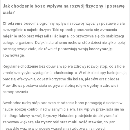
Jak chodzenie boso wpływa na rozwój fizyczny i postawę
ciała?
Chodzenie boso
ma ogromny wpływ na rozwój fizyczny i postawę ciała,
szczególnie u najmłodszych. Taki sposób poruszania się wzmacnia
mięśnie stóp
oraz
więzadła
i
ścięgna
, co przyczynia się do stabilizacji
całego organizmu. Dzięki naturalnemu ruchowi stóp dzieci nie tylko lepiej
poznają swoje ciało, ale również poprawiają swoją
koordynację
i
równowagę
.
Regularne chodzenie bez obuwia wspiera zdrowy rozwój stóp, co z kolei
zmniejsza ryzyko wystąpienia
płaskostopia
. W efekcie stopy funkcjonują
bardziej efektywnie, co jest korzystne dla
kolan
,
pleców
oraz
bioder
.
Prawidłowa postawa ciała
odgrywa istotną rolę w ogólnym zdrowiu i
samopoczuciu.
Swobodne ruchy stóp podczas chodzenia boso pomagają dzieciom w
nauce lepszej kontroli nad własnym ciałem. Taki wpływ przekłada się na
ich długofalowy rozwój fizyczny. Naturalne podejście do aktywności
zapewnia większą
elastyczność
oraz
mobilność stawów
, co jest
niezwykle ważne w procesie wzrastania i zdobywania nowych