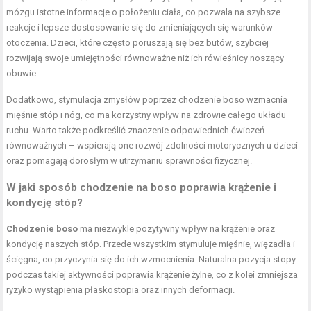
mózgu istotne informacje o położeniu ciała, co pozwala na szybsze
reakcje i lepsze dostosowanie się do zmieniających się warunków
otoczenia. Dzieci, które często poruszają się bez butów, szybciej
rozwijają swoje umiejętności równoważne niż ich rówieśnicy noszący
obuwie.
Dodatkowo, stymulacja zmysłów poprzez chodzenie boso wzmacnia
mięśnie stóp i nóg, co ma korzystny wpływ na zdrowie całego układu
ruchu. Warto także podkreślić znaczenie odpowiednich ćwiczeń
równoważnych – wspierają one rozwój zdolności motorycznych u dzieci
oraz pomagają dorosłym w utrzymaniu sprawności fizycznej.
W jaki sposób chodzenie na boso poprawia krążenie i
kondycję stóp?
Chodzenie boso
ma niezwykle pozytywny wpływ na krążenie oraz
kondycję naszych stóp. Przede wszystkim stymuluje mięśnie, więzadła i
ścięgna, co przyczynia się do ich wzmocnienia. Naturalna pozycja stopy
podczas takiej aktywności poprawia krążenie żylne, co z kolei zmniejsza
ryzyko wystąpienia płaskostopia oraz innych deformacji.