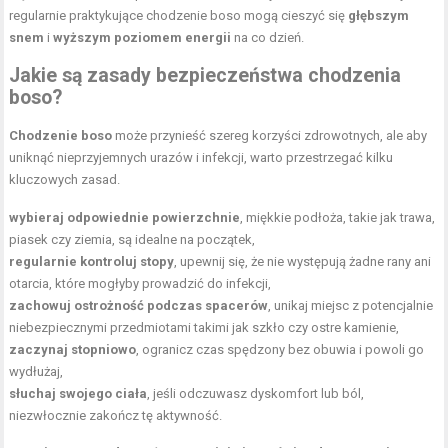
regularnie praktykujące chodzenie boso mogą cieszyć się
głębszym
snem
i
wyższym poziomem energii
na co dzień.
Jakie są zasady bezpieczeństwa chodzenia
boso?
Chodzenie boso
może przynieść szereg korzyści zdrowotnych, ale aby
uniknąć nieprzyjemnych urazów i infekcji, warto przestrzegać kilku
kluczowych zasad.
wybieraj odpowiednie powierzchnie
, miękkie podłoża, takie jak trawa,
piasek czy ziemia, są idealne na początek,
regularnie kontroluj stopy
, upewnij się, że nie występują żadne rany ani
otarcia, które mogłyby prowadzić do infekcji,
zachowuj ostrożność podczas spacerów
, unikaj miejsc z potencjalnie
niebezpiecznymi przedmiotami takimi jak szkło czy ostre kamienie,
zaczynaj stopniowo
, ogranicz czas spędzony bez obuwia i powoli go
wydłużaj,
słuchaj swojego ciała
, jeśli odczuwasz dyskomfort lub ból,
niezwłocznie zakończ tę aktywność.