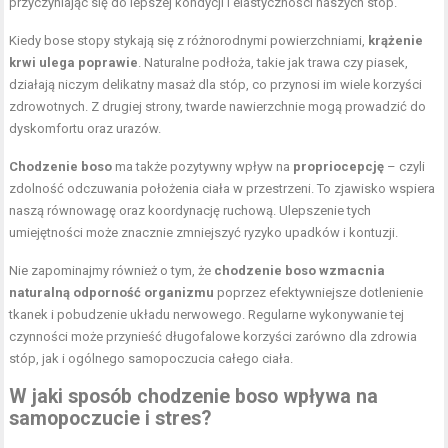
przyczyniając się do lepszej kondycji i elastyczności naszych stóp.
Kiedy bose stopy stykają się z różnorodnymi powierzchniami,
krążenie
krwi ulega poprawie
. Naturalne podłoża, takie jak trawa czy piasek,
działają niczym delikatny masaż dla stóp, co przynosi im wiele korzyści
zdrowotnych. Z drugiej strony, twarde nawierzchnie mogą prowadzić do
dyskomfortu oraz urazów.
Chodzenie boso
ma także pozytywny wpływ na
propriocepcję
– czyli
zdolność odczuwania położenia ciała w przestrzeni. To zjawisko wspiera
naszą równowagę oraz koordynację ruchową. Ulepszenie tych
umiejętności może znacznie zmniejszyć ryzyko upadków i kontuzji.
Nie zapominajmy również o tym, że
chodzenie boso wzmacnia
naturalną odporność organizmu
poprzez efektywniejsze dotlenienie
tkanek i pobudzenie układu nerwowego. Regularne wykonywanie tej
czynności może przynieść długofalowe korzyści zarówno dla zdrowia
stóp, jak i ogólnego samopoczucia całego ciała.
W jaki sposób chodzenie boso wpływa na
samopoczucie i stres?