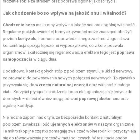
radzenie sobie ze stresem oraz poprawę ogólnej jakości życia.
Jak chodzenie boso wpływa na jakość snu i witalność?
Chodzenie boso
ma istotny wpływ na jakość snu oraz ogólną witalność.
Regularne praktykowanie tej formy aktywności może znacząco obniżyć
poziom
kortyzolu
, hormonu odpowiedzialnego za stres. Jego niższa
koncentracja sprzyja lepszemu wypoczynkowi, co z kolei pozwala
organizmowi skuteczniej się regenerować, a efektem tego jest
poprawa
samopoczucia
w ciągu dnia.
Dodatkowo, kontakt gołych stóp z podłożem stymuluje układ nerwowy,
co prowadzi do powstawania nowych połączeń nerwowych. To zjawisko
przyczynia się do
wzrostu naturalnej energii
oraz witalności całego
ciała. Korzyści płynące z chodzenia boso nie ograniczają się jedynie do
dorosłych – dzieci również mogą odczuć
poprawę jakości snu
oraz
ogólnej kondycji.
Nie można zapominać o tym, że bezpośredni kontakt z naturalnym
podłożem zwiększa ilość
ujemnych elektronów
w naszym organizmie.
Te mikroskopijne cząstki pomagają zwalczać wolne rodniki i przyczyniają
się do równoważenia procesów metabolicznych. W rezultacie osoby