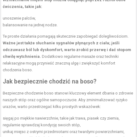
ćwiczenia, takie jak:
unoszenie palców,
balansowanie na jednej nodze.
Te proste działania pomagają skutecznie zapobiegać dolegliwościom.
Ważne jest także słuchanie sygnałów płynących z ciała; jeśli
odczuwasz ból lub dyskomfort, warto zrobić przerwę i dać stopom
chwilę wytchnienia.
Dodatkowo regularne masaże oraz techniki
relaksacyjne mogą przynieść znaczną ulgę i zwiększyć komfort
chodzenia boso.
Jak bezpiecznie chodzić na boso?
Bezpieczne chodzenie boso stanowi kluczowy element dbania o zdrowie
naszych stóp oraz ogólne samopoczucie. Aby zminimalizować ryzyko
urazów, warto przestrzegać kilku prostych wskazówek:
sięgaj po miękkie nawierzchnie, takie jak trawa, piasek czy ziemia,
regularnie sprawdzaj kondycję swoich stóp,
unikaj miejsc z ostrymi przedmiotami oraz twardymi powierzchniami,