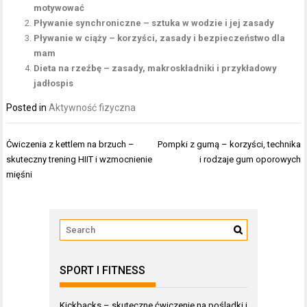
motywować
Pływanie synchroniczne – sztuka w wodzie i jej zasady
Pływanie w ciąży – korzyści, zasady i bezpieczeństwo dla
mam
Dieta na rzeźbę – zasady, makroskładniki i przykładowy
jadłospis
Posted in
Aktywność fizyczna
Nawigacja
Ćwiczenia z kettlem na brzuch –
Pompki z gumą – korzyści, technika
wpisu
skuteczny trening HIIT i wzmocnienie
i rodzaje gum oporowych
mięśni
SPORT I FITNESS
Kickbacks – skuteczne ćwiczenie na pośladki i