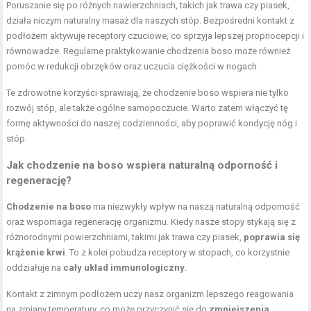
Poruszanie się po różnych nawierzchniach, takich jak trawa czy piasek,
działa niczym naturalny masaż dla naszych stóp. Bezpośredni kontakt z
podłożem aktywuje receptory czuciowe, co sprzyja lepszej propriocepcji i
równowadze. Regularne praktykowanie chodzenia boso może również
pomóc w redukcji obrzęków oraz uczucia ciężkości w nogach.
Te zdrowotne korzyści sprawiają, że chodzenie boso wspiera nie tylko
rozwój stóp, ale także ogólne samopoczucie. Warto zatem włączyć tę
formę aktywności do naszej codzienności, aby
poprawić kondycję
nóg i
stóp.
Jak chodzenie na boso wspiera naturalną odporność i
regenerację?
Chodzenie na boso
ma niezwykły wpływ na naszą naturalną odporność
oraz wspomaga regenerację organizmu. Kiedy nasze stopy stykają się z
różnorodnymi powierzchniami, takimi jak trawa czy piasek,
poprawia się
krążenie krwi
. To z kolei pobudza receptory w stopach, co korzystnie
oddziałuje na
cały układ immunologiczny
.
Kontakt z zimnym podłożem uczy nasz organizm lepszego reagowania
na zmiany temperatury, co może przyczynić się do
zmniejszenia