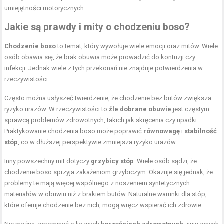
umiejętności motorycznych.
Jakie są prawdy i mity o chodzeniu boso?
Chodzenie boso
to temat, który wywołuje wiele emocji oraz mitów. Wiele
osób obawia się, że brak obuwia może prowadzić do kontuzji czy
infekcji. Jednak wiele z tych przekonań nie znajduje potwierdzenia w
rzeczywistości.
Często można usłyszeć twierdzenie, że chodzenie bez butów zwiększa
ryzyko urazów. W rzeczywistości to
źle dobrane obuwie
jest częstym
sprawcą problemów zdrowotnych, takich jak skręcenia czy upadki.
Praktykowanie chodzenia boso może poprawić
równowagę
i
stabilność
stóp
, co w dłuższej perspektywie zmniejsza ryzyko urazów.
Inny powszechny mit dotyczy
grzybicy stóp
. Wiele osób sądzi, że
chodzenie boso sprzyja zakażeniom grzybiczym. Okazuje się jednak, że
problemy te mają więcej wspólnego z noszeniem syntetycznych
materiałów w obuwiu niż z brakiem butów. Naturalne warunki dla stóp,
które oferuje chodzenie bez nich, mogą wręcz wspierać ich zdrowie.