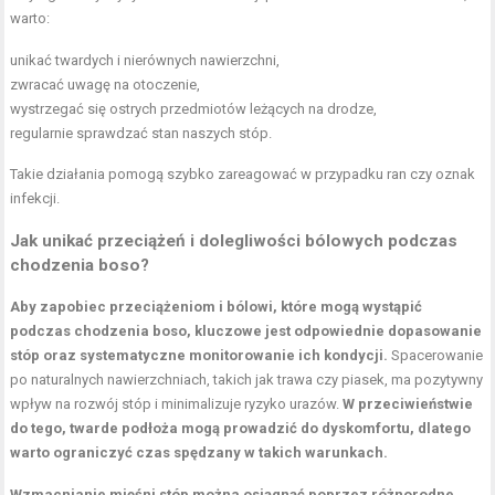
warto:
unikać twardych i nierównych nawierzchni,
zwracać uwagę na otoczenie,
wystrzegać się ostrych przedmiotów leżących na drodze,
regularnie sprawdzać stan naszych stóp.
Takie działania pomogą szybko zareagować w przypadku ran czy oznak
infekcji.
Jak unikać przeciążeń i dolegliwości bólowych podczas
chodzenia boso?
Aby zapobiec przeciążeniom i bólowi, które mogą wystąpić
podczas chodzenia boso, kluczowe jest odpowiednie dopasowanie
stóp oraz systematyczne monitorowanie ich kondycji.
Spacerowanie
po naturalnych nawierzchniach, takich jak trawa czy piasek, ma pozytywny
wpływ na rozwój stóp i minimalizuje ryzyko urazów.
W przeciwieństwie
do tego, twarde podłoża mogą prowadzić do dyskomfortu, dlatego
warto ograniczyć czas spędzany w takich warunkach.
Wzmacnianie mięśni stóp można osiągnąć poprzez różnorodne