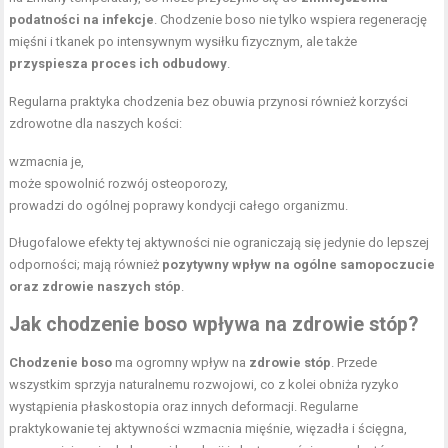
podatności na infekcje
. Chodzenie boso nie tylko wspiera regenerację
mięśni i tkanek po intensywnym wysiłku fizycznym, ale także
przyspiesza proces ich odbudowy
.
Regularna praktyka chodzenia bez obuwia przynosi również korzyści
zdrowotne dla naszych kości:
wzmacnia je,
może spowolnić rozwój osteoporozy,
prowadzi do ogólnej poprawy kondycji całego organizmu.
Długofalowe efekty tej aktywności nie ograniczają się jedynie do lepszej
odporności; mają również
pozytywny wpływ na ogólne samopoczucie
oraz zdrowie naszych stóp
.
Jak chodzenie boso wpływa na zdrowie stóp?
Chodzenie boso
ma ogromny wpływ na
zdrowie stóp
. Przede
wszystkim sprzyja naturalnemu rozwojowi, co z kolei obniża ryzyko
wystąpienia płaskostopia oraz innych deformacji. Regularne
praktykowanie tej aktywności wzmacnia mięśnie, więzadła i ścięgna,