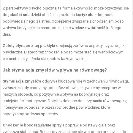
Z perspektywy psychologicznej ta forma aktywności może przyczynić się
do
jakości snu
dzięki obniżeniu poziomu
kortyzolu
– hormonu
odpowiedzialnego za stres. Odprężenie związane z chodzeniem boso
wpływa korzystnie na samopoczucie i
zwiększa witalność
każdego
dnia.
Zalety płynące z tej praktyki
obejmują zarówno aspekty fizyczne, jak i
psychiczne. Dlatego też chodzenie boso może stać się wartościowym
elementem stylu życia dla osób w każdym wieku.
Jak stymulacja zmysłów wpływa na równowagę?
Stymulacja zmysłów
odgrywa kluczową rolę w zachowaniu równowagi,
zwłaszcza gdy chodzimy boso. Bez obuwia aktywujemy receptory w
naszych stopach, co pozytywnie wpływa na koordynację oraz
umiejętności motoryczne. Dotyk i zdolność do utrzymania równowagi są
intensywnie pobudzane przez różnorodne powierzchnie, które
napotykamy podczas spacerów.
Chodzenie boso
regularnie sprzyja poprawie postawy ciała oraz
zwiększa stabilność. Receptory znajdujące się w stopach przesyłają do