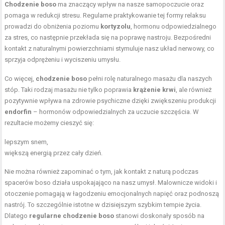
Chodzenie boso
ma znaczący wpływ na nasze samopoczucie oraz
pomaga w redukcji stresu. Regularne praktykowanie tej formy relaksu
prowadzi do obniżenia poziomu
kortyzolu
, hormonu odpowiedzialnego
za stres, co następnie przekłada się na poprawę nastroju. Bezpośredni
kontakt z naturalnymi powierzchniami stymuluje nasz układ nerwowy, co
sprzyja odprężeniu i wyciszeniu umysłu.
Co więcej,
chodzenie boso
pełni rolę naturalnego masażu dla naszych
stóp. Taki rodzaj masażu nie tylko poprawia
krążenie krwi
, ale również
pozytywnie wpływa na zdrowie psychiczne dzięki zwiększeniu produkcji
endorfin
– hormonów odpowiedzialnych za uczucie szczęścia. W
rezultacie możemy cieszyć się:
lepszym snem,
większą energią przez cały dzień.
Nie można również zapominać o tym, jak kontakt z naturą podczas
spacerów boso działa uspokajająco na nasz umysł. Malownicze widoki i
otoczenie pomagają w łagodzeniu emocjonalnych napięć oraz podnoszą
nastrój. To szczególnie istotne w dzisiejszym szybkim tempie życia.
Dlatego
regularne chodzenie boso
stanowi doskonały sposób na