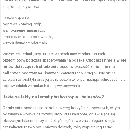
Nie można zapominać o licznych
korzyściach zdrowotnych
związanych
z tą formą aktywności:
lepsze krążenie,
poprawa kondycji
stóp,
wzmocnienie mięśni stóp,
zmniejszenie napięcia w ciele,
wzrost świadomości ciała.
Ważne jest jednak, aby unikać twardych nawierzchni i ostrych
przedmiotów podczas spacerowania na bosaka.
Chociaż istnieje wiele
mitów dotyczących chodzenia boso, większość z nich nie ma
solidnych podstaw naukowych.
Zamiast tego lepiej skupić się na
zaletach tej praktyki oraz jej bezpieczeństwie, pamiętając jednocześnie o
odpowiednich warunkach do jej wykonywania.
Jakie są fakty na temat płaskostopia i haluksów?
Chodzenie boso
niesie ze sobą szereg korzyści zdrowotnych, w tym
pozytywnie wpływa na rozwój stóp.
Płaskostopie
, objawiające się
obniżonym łukiem stopy, może być częściowo zapobiegane dzięki
naturalnemu rozwojowi kończyn dolnych, który wspiera regularne