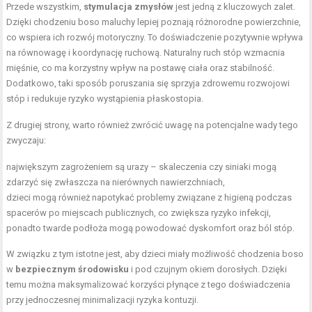
Przede wszystkim,
stymulacja zmysłów
jest jedną z kluczowych zalet.
Dzięki chodzeniu boso maluchy lepiej poznają różnorodne powierzchnie,
co wspiera ich rozwój motoryczny. To doświadczenie pozytywnie wpływa
na równowagę i koordynację ruchową. Naturalny ruch stóp wzmacnia
mięśnie, co ma korzystny wpływ na postawę ciała oraz stabilność.
Dodatkowo, taki sposób poruszania się sprzyja zdrowemu rozwojowi
stóp i redukuje ryzyko wystąpienia płaskostopia.
Z drugiej strony, warto również zwrócić uwagę na potencjalne wady tego
zwyczaju:
największym zagrożeniem są urazy – skaleczenia czy siniaki mogą
zdarzyć się zwłaszcza na nierównych nawierzchniach,
dzieci mogą również napotykać problemy związane z higieną podczas
spacerów po miejscach publicznych, co zwiększa ryzyko infekcji,
ponadto twarde podłoża mogą powodować dyskomfort oraz ból stóp.
W związku z tym istotne jest, aby dzieci miały możliwość chodzenia boso
w
bezpiecznym środowisku
i pod czujnym okiem dorosłych. Dzięki
temu można maksymalizować korzyści płynące z tego doświadczenia
przy jednoczesnej minimalizacji ryzyka kontuzji.