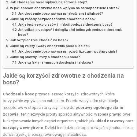
Jak chodzenie boso wpływa na zdrowie stóp?
W jaki sposób chodzenie boso wpływa na samopoczucie i stres?
Jak chodzenie boso wpływa na jakość snu i witalność?
Jakie są zasady bezpieczeństwa chodzenia boso?
Jakie jest ryzyko urazów i infekcji podczas chodzenia boso?
Jak unikać przeciążeń i dolegliwości bólowych podczas chodzenia
boso?
Jak bezpiecznie chodzić na boso?
Jakie są zalety i wady chodzenia boso u dzieci?
Jak chodzenie boso wpływa na rozwój fizyczny i postawę ciała?
Jakie są prawdy i mity o chodzeniu boso?
Jakie są fakty na temat płaskostopia i haluksów?
Jakie są korzyści zdrowotne z chodzenia na
boso?
Chodzenie boso
przynosi szereg korzyści zdrowotnych, które
pozytywnie wpływają na całe ciało. Przede wszystkim stymulacja
receptorów w stopach przyczynia się do
poprawy ogólnego stanu
zdrowia
. Ten niezwykle prosty sposób aktywności wspiera prawidłowe
funkcjonowanie innych części organizmu, takich jak
układ nerwowy
oraz
narządy wewnętrzne
. Dzięki temu dzieci mogą rozwijać się naturalnie, a
dorośli zyskują lepszą równowagę i stabilność.