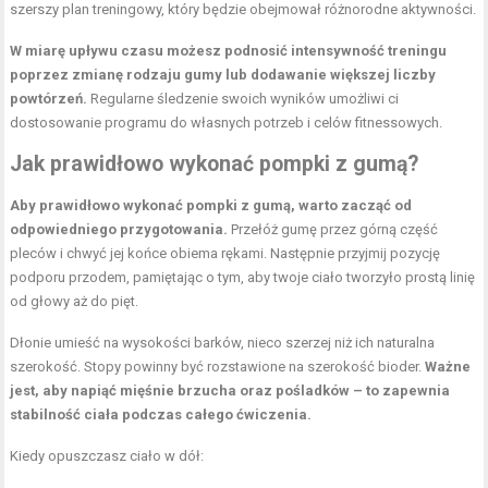
szerszy plan treningowy, który będzie obejmował różnorodne aktywności.
W miarę upływu czasu możesz podnosić intensywność treningu
poprzez zmianę rodzaju gumy lub dodawanie większej liczby
powtórzeń.
Regularne śledzenie swoich wyników umożliwi ci
dostosowanie programu do własnych potrzeb i celów fitnessowych.
Jak prawidłowo wykonać pompki z gumą?
Aby prawidłowo wykonać pompki z gumą, warto zacząć od
odpowiedniego przygotowania.
Przełóż gumę przez górną część
pleców i chwyć jej końce obiema rękami. Następnie przyjmij pozycję
podporu przodem, pamiętając o tym, aby twoje ciało tworzyło prostą linię
od głowy aż do pięt.
Dłonie umieść na wysokości barków, nieco szerzej niż ich naturalna
szerokość. Stopy powinny być rozstawione na szerokość bioder.
Ważne
jest, aby napiąć
mięśnie brzucha
oraz pośladków – to zapewnia
stabilność ciała podczas całego ćwiczenia.
Kiedy opuszczasz ciało w dół: