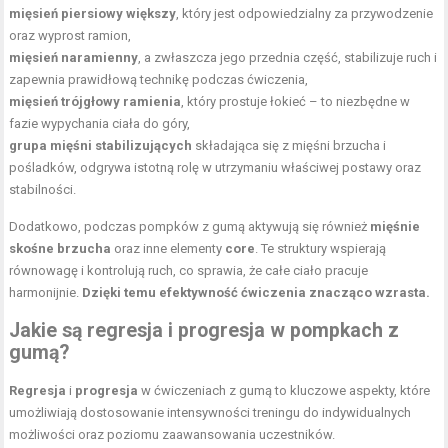
mięsień piersiowy większy
, który jest odpowiedzialny za przywodzenie
oraz wyprost ramion,
mięsień naramienny
, a zwłaszcza jego przednia część, stabilizuje ruch i
zapewnia prawidłową technikę podczas ćwiczenia,
mięsień trójgłowy ramienia
, który prostuje łokieć – to niezbędne w
fazie wypychania ciała do góry,
grupa mięśni stabilizujących
składająca się z mięśni brzucha i
pośladków, odgrywa istotną rolę w utrzymaniu właściwej postawy oraz
stabilności.
Dodatkowo, podczas pompków z gumą aktywują się również
mięśnie
skośne brzucha
oraz inne elementy
core
. Te struktury wspierają
równowagę i kontrolują ruch, co sprawia, że całe ciało pracuje
harmonijnie.
Dzięki temu efektywność ćwiczenia znacząco wzrasta.
Jakie są regresja i
progresja w pompkach
z
gumą?
Regresja
i
progresja
w ćwiczeniach z gumą to kluczowe aspekty, które
umożliwiają dostosowanie intensywności treningu do indywidualnych
możliwości oraz poziomu zaawansowania uczestników.