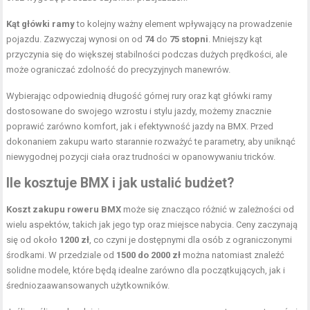
Kąt główki ramy
to kolejny ważny element wpływający na prowadzenie
pojazdu. Zazwyczaj wynosi on od
74
do
75 stopni
. Mniejszy kąt
przyczynia się do większej stabilności podczas dużych prędkości, ale
może ograniczać zdolność do precyzyjnych manewrów.
Wybierając odpowiednią długość górnej rury oraz kąt główki ramy
dostosowane do swojego wzrostu i stylu jazdy, możemy znacznie
poprawić zarówno komfort, jak i efektywność jazdy na BMX. Przed
dokonaniem zakupu warto starannie rozważyć te parametry, aby uniknąć
niewygodnej pozycji ciała oraz trudności w opanowywaniu tricków.
Ile kosztuje BMX i jak ustalić budżet?
Koszt zakupu roweru BMX
może się znacząco różnić w zależności od
wielu aspektów, takich jak jego typ oraz miejsce nabycia. Ceny zaczynają
się od około
1200 zł
, co czyni je dostępnymi dla osób z ograniczonymi
środkami. W przedziale od
1500 do 2000 zł
można natomiast znaleźć
solidne modele, które będą idealne zarówno dla początkujących, jak i
średniozaawansowanych użytkowników.