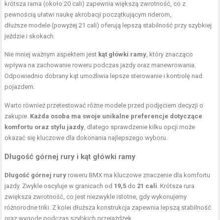
krótsza rama (około 20 cali) zapewnia większą zwrotność, co z
pewnością ułatwi naukę akrobacji początkującym riderom,
dłuższe modele (powyżej 21 cali) oferują lepszą stabilność przy szybkiej
jeździe i skokach.
Nie mniej ważnym aspektem jest
kąt główki ramy
, który znacząco
wpływa na zachowanie roweru podczas jazdy oraz manewrowania.
Odpowiednio dobrany kąt umożliwia lepsze sterowanie i kontrolę nad
pojazdem.
Warto również przetestować różne modele przed podjęciem decyzji o
zakupie.
Każda osoba ma swoje unikalne preferencje dotyczące
komfortu oraz stylu jazdy
, dlatego sprawdzenie kilku opcji może
okazać się kluczowe dla dokonania najlepszego wyboru.
Długość górnej rury i kąt główki ramy
Długość górnej rury
roweru BMX ma kluczowe znaczenie dla komfortu
jazdy. Zwykle oscyluje w granicach od
19,5
do
21 cali
. Krótsza rura
zwiększa zwrotność, co jest niezwykle istotne, gdy wykonujemy
różnorodne triki. Z kolei dłuższa konstrukcja zapewnia lepszą stabilność
oraz wygodę podczas szybkich przejażdżek.