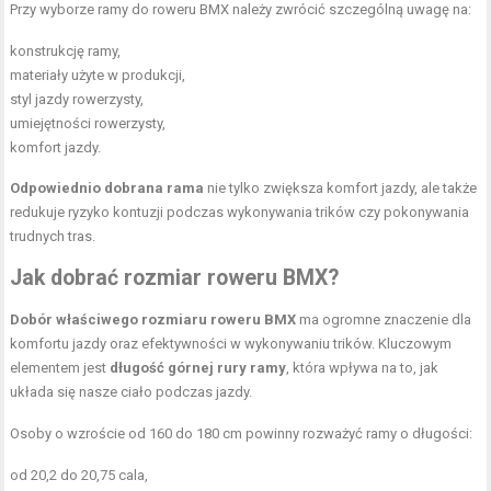
Przy wyborze ramy do roweru BMX należy zwrócić szczególną uwagę na:
konstrukcję ramy,
materiały użyte w produkcji,
styl jazdy rowerzysty,
umiejętności rowerzysty,
komfort jazdy.
Odpowiednio dobrana rama
nie tylko zwiększa komfort jazdy, ale także
redukuje ryzyko kontuzji podczas wykonywania trików czy pokonywania
trudnych tras.
Jak dobrać rozmiar roweru BMX?
Dobór właściwego rozmiaru roweru BMX
ma ogromne znaczenie dla
komfortu jazdy oraz efektywności w wykonywaniu trików. Kluczowym
elementem jest
długość górnej rury ramy
, która wpływa na to, jak
układa się nasze ciało podczas jazdy.
Osoby o wzroście od 160 do 180 cm powinny rozważyć ramy o długości:
od 20,2 do 20,75 cala,