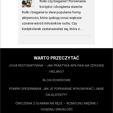
Rolki czy bieganie? Porównanie
korzyści i obciążenia stawów
Rolki i bieganie to dwie popularne formy
aktywności, które zyskują coraz większe
uznanie wśród miłośników ruchu. Czy
kiedykolwiek zastanawiałeś się, która z …
WARTO PRZECZYTAĆ
JOGA RESTORATYWNA – JAK PRAKTYKA WPŁYWA NA ZDROWIE
I RELAKS?
BLOGI ROWEROWE
POMPKI SPIDERMANA: JAK JE POPRAWNIE WYKONYWAĆ I JAKIE
DAJĄ EFEKTY?
ĆWICZENIA Z GUMAMI NA RĘCE – WZMOCNIJ MIĘŚNIE I
OSIĄGNIJ SMUKŁOŚĆ