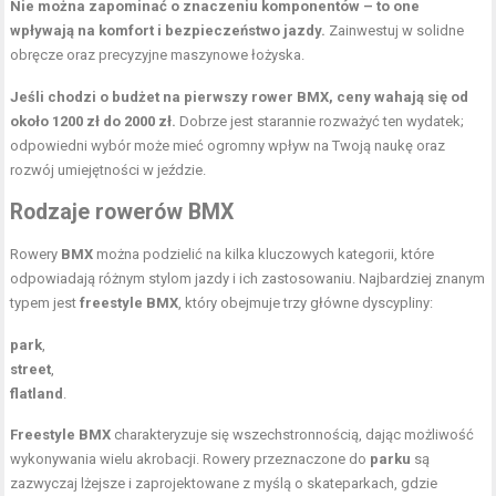
Nie można zapominać o znaczeniu komponentów – to one
wpływają na komfort i bezpieczeństwo jazdy.
Zainwestuj w solidne
obręcze oraz precyzyjne maszynowe łożyska.
Jeśli chodzi o budżet na pierwszy rower BMX, ceny wahają się od
około 1200 zł do 2000 zł.
Dobrze jest starannie rozważyć ten wydatek;
odpowiedni wybór może mieć ogromny wpływ na Twoją naukę oraz
rozwój umiejętności w jeździe.
Rodzaje rowerów
BMX
Rowery
BMX
można podzielić na kilka kluczowych kategorii, które
odpowiadają różnym stylom jazdy i ich zastosowaniu. Najbardziej znanym
typem jest
freestyle BMX
, który obejmuje trzy główne dyscypliny:
park
,
street
,
flatland
.
Freestyle BMX
charakteryzuje się wszechstronnością, dając możliwość
wykonywania wielu akrobacji. Rowery przeznaczone do
parku
są
zazwyczaj lżejsze i zaprojektowane z myślą o skateparkach, gdzie