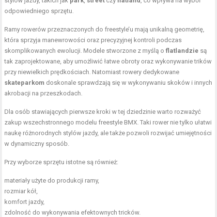
stylów jazdy, takich jak
park
,
street
czy
flatland
, co wpływa na wybór
odpowiedniego sprzętu.
Ramy rowerów przeznaczonych do freestyle’u mają unikalną geometrię,
która sprzyja manewrowości oraz precyzyjnej kontroli podczas
skomplikowanych ewolucji. Modele stworzone z myślą o
flatlandzie
są
tak zaprojektowane, aby umożliwić łatwe obroty oraz wykonywanie trików
przy niewielkich prędkościach. Natomiast rowery dedykowane
skateparkom
doskonale sprawdzają się w wykonywaniu skoków i innych
akrobacji na przeszkodach.
Dla osób stawiających pierwsze kroki w tej dziedzinie warto rozważyć
zakup wszechstronnego modelu freestyle BMX. Taki rower nie tylko ułatwi
naukę różnorodnych stylów jazdy, ale także pozwoli rozwijać umiejętności
w dynamiczny sposób.
Przy wyborze sprzętu istotne są również:
materiały użyte do produkcji ramy,
rozmiar kół,
komfort jazdy,
zdolność do wykonywania efektownych tricków.