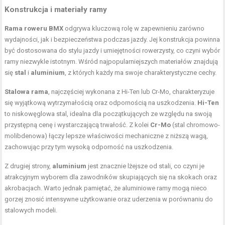
Konstrukcja i materiały ramy
Rama roweru BMX
odgrywa kluczową rolę w zapewnieniu zarówno
wydajności, jak i bezpieczeństwa podczas jazdy. Jej konstrukcja powinna
być dostosowana do stylu jazdy i umiejętności rowerzysty, co czyni wybór
ramy niezwykle istotnym. Wśród najpopularniejszych materiałów znajdują
się
stal
i
aluminium
, z których każdy ma swoje charakterystyczne cechy.
Stalowa rama
, najczęściej wykonana z Hi-Ten lub Cr-Mo, charakteryzuje
się wyjątkową wytrzymałością oraz odpornością na uszkodzenia.
Hi-Ten
to niskowęglowa stal, idealna dla początkujących ze względu na swoją
przystępną cenę i wystarczającą trwałość. Z kolei
Cr-Mo
(stal chromowo-
molibdenowa) łączy lepsze właściwości mechaniczne z niższą wagą,
zachowując przy tym wysoką odporność na uszkodzenia.
Z drugiej strony,
aluminium
jest znacznie lżejsze od stali, co czyni je
atrakcyjnym wyborem dla zawodników skupiających się na skokach oraz
akrobacjach. Warto jednak pamiętać, że aluminiowe ramy mogą nieco
gorzej znosić intensywne użytkowanie oraz uderzenia w porównaniu do
stalowych modeli.