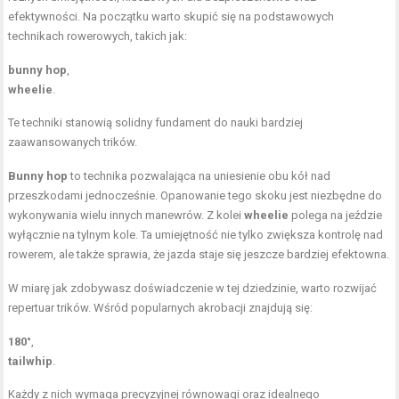
efektywności. Na początku warto skupić się na podstawowych
technikach rowerowych, takich jak:
bunny hop
,
wheelie
.
Te techniki stanowią solidny fundament do nauki bardziej
zaawansowanych trików.
Bunny hop
to technika pozwalająca na uniesienie obu kół nad
przeszkodami jednocześnie. Opanowanie tego skoku jest niezbędne do
wykonywania wielu innych manewrów. Z kolei
wheelie
polega na jeździe
wyłącznie na tylnym kole. Ta umiejętność nie tylko zwiększa kontrolę nad
rowerem, ale także sprawia, że jazda staje się jeszcze bardziej efektowna.
W miarę jak zdobywasz doświadczenie w tej dziedzinie, warto rozwijać
repertuar trików. Wśród popularnych akrobacji znajdują się:
180°
,
tailwhip
.
Każdy z nich wymaga precyzyjnej równowagi oraz idealnego