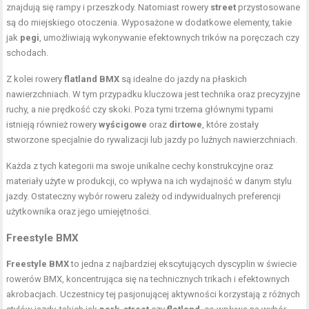
znajdują się rampy i przeszkody. Natomiast rowery
street
przystosowane
są do miejskiego otoczenia. Wyposażone w dodatkowe elementy, takie
jak
pegi
, umożliwiają wykonywanie efektownych trików na poręczach czy
schodach.
Z kolei rowery
flatland BMX
są idealne do jazdy na płaskich
nawierzchniach. W tym przypadku kluczowa jest technika oraz precyzyjne
ruchy, a nie prędkość czy skoki. Poza tymi trzema głównymi typami
istnieją również rowery
wyścigowe
oraz
dirtowe
, które zostały
stworzone specjalnie do rywalizacji lub jazdy po luźnych nawierzchniach.
Każda z tych kategorii ma swoje unikalne cechy konstrukcyjne oraz
materiały użyte w produkcji, co wpływa na ich wydajność w danym stylu
jazdy. Ostateczny wybór roweru zależy od indywidualnych preferencji
użytkownika oraz jego umiejętności.
Freestyle BMX
Freestyle BMX
to jedna z najbardziej ekscytujących dyscyplin w świecie
rowerów BMX, koncentrująca się na technicznych trikach i efektownych
akrobacjach. Uczestnicy tej pasjonującej aktywności korzystają z różnych