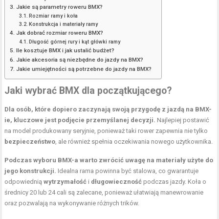
Jakie są parametry roweru BMX?
Rozmiar ramy i koła
Konstrukcja i materiały ramy
Jak dobrać rozmiar roweru BMX?
Długość górnej rury i kąt główki ramy
Ile kosztuje BMX i jak ustalić budżet?
Jakie akcesoria są niezbędne do jazdy na BMX?
Jakie umiejętności są potrzebne do jazdy na BMX?
Jaki wybrać BMX dla początkującego?
Dla osób, które dopiero zaczynają swoją przygodę z jazdą na BMX-
ie, kluczowe jest podjęcie przemyślanej decyzji.
Najlepiej postawić
na model produkowany seryjnie, ponieważ taki rower zapewnia nie tylko
bezpieczeństwo
, ale również spełnia oczekiwania nowego użytkownika.
Podczas wyboru BMX-a warto zwrócić uwagę na materiały użyte do
jego konstrukcji.
Idealna rama powinna być stalowa, co gwarantuje
odpowiednią
wytrzymałość
i
długowieczność
podczas jazdy.
Koła
o
średnicy 20 lub 24 cali są zalecane, ponieważ ułatwiają manewrowanie
oraz pozwalają na wykonywanie różnych trików.