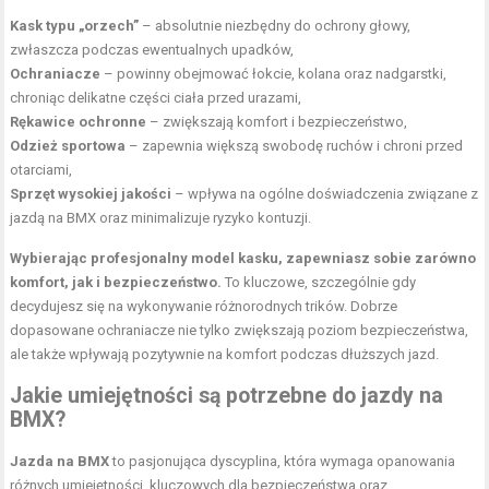
Kask typu „orzech”
– absolutnie niezbędny do ochrony głowy,
zwłaszcza podczas ewentualnych upadków,
Ochraniacze
– powinny obejmować łokcie,
kolana
oraz nadgarstki,
chroniąc delikatne części ciała przed urazami,
Rękawice ochronne
– zwiększają komfort i bezpieczeństwo,
Odzież sportowa
– zapewnia większą swobodę ruchów i chroni przed
otarciami,
Sprzęt wysokiej jakości
– wpływa na ogólne doświadczenia związane z
jazdą na BMX oraz minimalizuje ryzyko kontuzji.
Wybierając profesjonalny model kasku, zapewniasz sobie zarówno
komfort, jak i bezpieczeństwo.
To kluczowe, szczególnie gdy
decydujesz się na wykonywanie różnorodnych trików. Dobrze
dopasowane ochraniacze nie tylko zwiększają poziom bezpieczeństwa,
ale także wpływają pozytywnie na komfort podczas dłuższych jazd.
Jakie umiejętności są potrzebne do jazdy na
BMX?
Jazda na BMX
to pasjonująca dyscyplina, która wymaga opanowania
różnych umiejętności, kluczowych dla bezpieczeństwa oraz