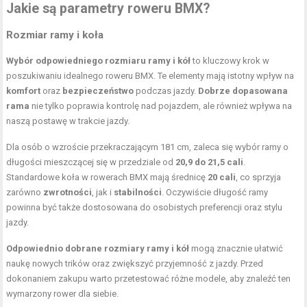
Jakie są parametry roweru BMX?
Rozmiar ramy i koła
Wybór odpowiedniego rozmiaru ramy i kół
to kluczowy krok w
poszukiwaniu idealnego roweru BMX. Te elementy mają istotny wpływ na
komfort
oraz
bezpieczeństwo
podczas jazdy.
Dobrze dopasowana
rama
nie tylko poprawia kontrolę nad pojazdem, ale również wpływa na
naszą postawę w trakcie jazdy.
Dla osób o wzroście przekraczającym 181 cm, zaleca się wybór ramy o
długości mieszczącej się w przedziale od
20,9 do 21,5 cali
.
Standardowe koła w rowerach BMX mają średnicę
20 cali
, co sprzyja
zarówno
zwrotności
, jak i
stabilności
. Oczywiście długość ramy
powinna być także dostosowana do osobistych preferencji oraz stylu
jazdy.
Odpowiednio dobrane rozmiary ramy i kół
mogą znacznie ułatwić
naukę nowych trików oraz zwiększyć przyjemność z jazdy. Przed
dokonaniem zakupu warto przetestować różne modele, aby znaleźć ten
wymarzony rower dla siebie.