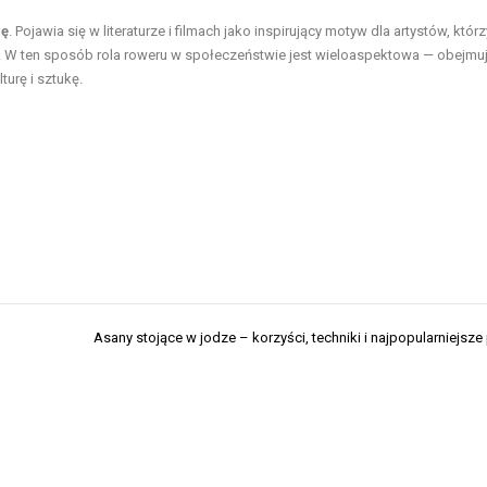
dę
. Pojawia się w literaturze i filmach jako inspirujący motyw dla artystów, którz
a. W ten sposób rola roweru w społeczeństwie jest wieloaspektowa — obejmu
urę i sztukę.
Asany stojące w jodze – korzyści, techniki i najpopularniejsze