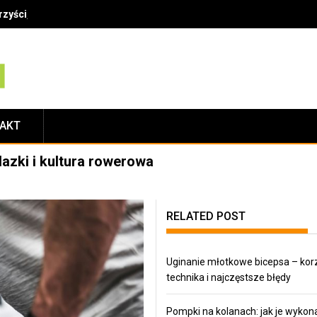
zyści, technika i najczęstsze błędy
TAKT
lazki i kultura rowerowa
RELATED POST
Uginanie młotkowe bicepsa – korz
technika i najczęstsze błędy
Pompki na kolanach: jak je wykona