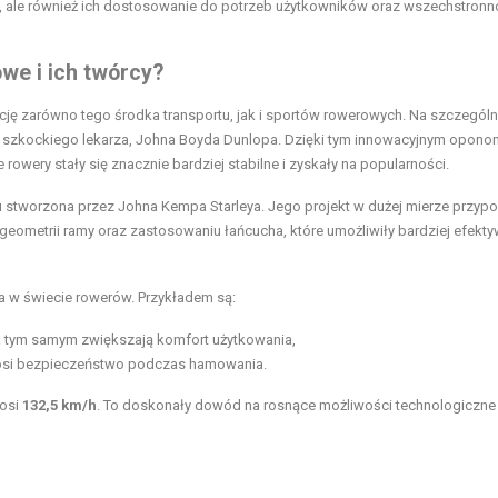
y, ale również ich dostosowanie do potrzeb użytkowników oraz wszechstron
we i ich twórcy?
ję zarówno tego środka transportu, jak i sportów rowerowych. Na szczegól
 szkockiego lekarza, Johna Boyda Dunlopa. Dzięki tym innowacyjnym opono
rowery stały się znacznie bardziej stabilne i zyskały na popularności.
 stworzona przez Johna Kempa Starleya. Jego projekt w dużej mierze przyp
eometrii ramy oraz zastosowaniu łańcucha, które umożliwiły bardziej efekt
a w świecie rowerów. Przykładem są:
, a tym samym zwiększają komfort użytkowania,
nosi bezpieczeństwo podczas hamowania.
nosi
132,5 km/h
. To doskonały dowód na rosnące możliwości technologiczne