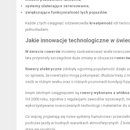
systemy ułatwiające serwisowanie
,
zwiększające funkcjonalność tych pojazdów.
Każde z tych osiągnięć odzwierciedla
kreatywność
ich twórcó
jednośladami.
Jakie innowacje technologiczne w świe
W świecie rowerów
możemy zaobserwować wiele nowoczesn
lata przyniosły szczególnie duże zmiany w obszarze
rowerów
Rowery elektryczne
zdobyły ogromną popularność dzięki 
co sprawia, że rowerzyści mogą pokonywać dłuższe trasy z m
osób w różnym wieku oraz o różnych poziomach kondycji fizy
Innym istotnym osiągnięciem są
rowery wykonane z włókna
Od 2000 roku, zgodnie z regulacjami zawodów szosowych, 
wykorzystywanie nowoczesnych technologii i materiałów do sp
Co więcej, pojawiają się nowe systemy hamulcowe i przerzutki
podczas jazdy
w trudnych warunkach atmosferycznych. Z kol
stają się prostsze.