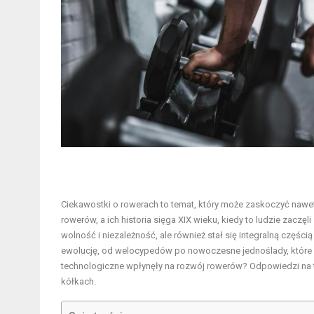
Ciekawostki o rowerach to temat, który może zaskoczyć nawet
rowerów, a ich historia sięga XIX wieku, kiedy to ludzie zacz
wolność i niezależność, ale również stał się integralną częścią
ewolucję, od welocypedów po nowoczesne jednoślady, które fa
technologiczne wpłynęły na rozwój rowerów? Odpowiedzi na 
kółkach.