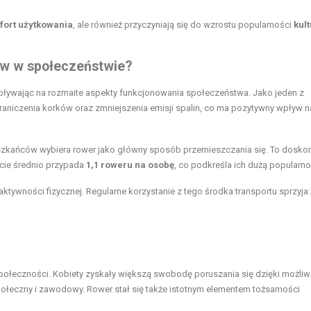
fort użytkowania
, ale również przyczyniają się do wzrostu popularności
kul
ów w społeczeństwie?
ływając na rozmaite aspekty funkcjonowania społeczeństwa. Jako jeden z
graniczenia korków oraz zmniejszenia emisji spalin, co ma pozytywny wpływ n
zkańców wybiera rower jako główny sposób przemieszczania się. To dosko
ście średnio przypada
1,1 roweru na osobę
, co podkreśla ich dużą popularno
aktywności fizycznej. Regularne korzystanie z tego środka transportu sprzyja:
społeczności. Kobiety zyskały większą swobodę poruszania się dzięki możliw
połeczny i zawodowy. Rower stał się także istotnym elementem tożsamości