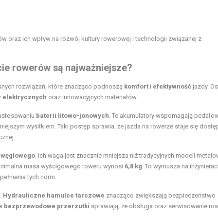
w oraz ich wpływ na rozwój kultury rowerowej i technologii związanej z
cie rowerów są najważniejsze?
ych rozwiązań, które znacząco podnoszą
komfort
i
efektywność
jazdy. Os
 elektrycznych
oraz innowacyjnych materiałów.
zastosowaniu
baterii litowo-jonowych
. Te akumulatory wspomagają pedałow
niejszym wysiłkiem. Taki postęp sprawia, że
jazda na rowerze
staje się dostę
cznej.
 węglowego
. Ich waga jest znacznie mniejsza niż tradycyjnych modeli metalo
minimalna masa wyścigowego roweru wynosi
6,8 kg
. To wymusza na inżynierac
ełnienia tych norm.
.
Hydrauliczne hamulce tarczowe
znacząco zwiększają
bezpieczeństwo
ei
bezprzewodowe przerzutki
sprawiają, że obsługa oraz serwisowanie ro