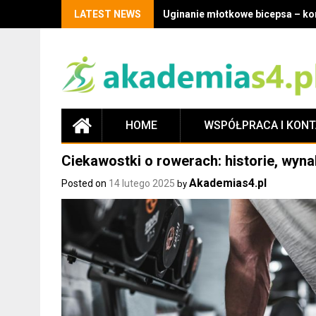
LATEST NEWS
Uginanie młotkowe bicepsa – kor
HOME
WSPÓŁPRACA I KON
Ciekawostki o rowerach: historie, wyna
Akademias4.pl
Posted on
14 lutego 2025
by