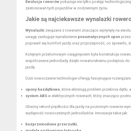
Ewolucja rowerów
pokazuje nie tylko postęp technologiczn
zastosowań tych pojazdów w codziennym życiu.
Jakie są najciekawsze wynalazki rowero
Wynalazki
związane z rowerami znacząco wpłynęły na ewoluc
uwagę zasługuje wynalezienie
pneumatycznych opon
przez
poprawił się komfort jazdy oraz przyczepność, co sprawiło, że 
Kolejnym przełomowym osiągnięciem była konstrukcja roweru
współczesne jednoślady dzięki nowatorskiemu podejściu do g
jazdę.
Dziś nowoczesne technologie oferują fascynujące rozwiązani
opony bezdętkowe
, które eliminują problem przebicia dętki
system ABS
w elektrycznych rowerach, który znacząco pod
Obecny rekord prędkości dla jazdy na poziomym rowerze wy
wydajność nowoczesnych jednośladów. Innowacje takie jak:
bezprzewodowe przerzutki
,
modele pozbawione łańcucha
,