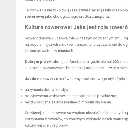
Te innowacje nie tylko zwiększają
wydajność jazdy
oraz
kom
rowerowej
jako ekologicznego środka transportu.
Kultura rowerowa: Jaka jest rola rower
Rower odgrywa kluczową rolę w naszym codziennym życiu, wp
najpopularniejszych środków transportu, przyczynia się do o
jakość powietrza w miastach.
Dobrym przykładem
jest Amsterdam, gdzie niemal
60%
mies
ilustruje jego znaczenie dla miejskiej mobilności — w tym mie
Jazda na rowerze
to również symbol zdrowego stylu życia i 
utrzymaniu dobrej kondycji,
pozytywnemu wpływowi na samopoczucie psychiczne,
możliwości znalezienia idealnego modelu dla siebie.
Co więcej, kultura rowerowa wspiera niezależność lokalnych 
korzystania z rowerów, co znacząco wpłynęło na ich status s
kulturowej wielu regionów.