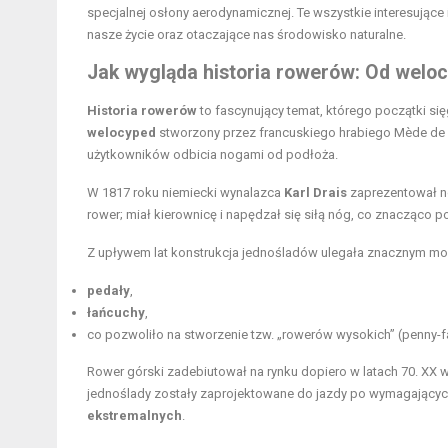
specjalnej osłony aerodynamicznej. Te wszystkie interesujące 
nasze życie oraz otaczające nas środowisko naturalne.
Jak wygląda historia rowerów: Od wel
Historia rowerów
to fascynujący temat, którego początki si
welocyped
stworzony przez francuskiego hrabiego Mède de 
użytkowników odbicia nogami od podłoża.
W 1817 roku niemiecki wynalazca
Karl Drais
zaprezentował no
rower; miał kierownicę i napędzał się siłą nóg, co znacząco p
Z upływem lat konstrukcja jednośladów ulegała znacznym m
pedały
,
łańcuchy
,
co pozwoliło na stworzenie tzw. „rowerów wysokich” (penny-f
Rower górski
zadebiutował na rynku dopiero w latach 70. XX 
jednoślady zostały zaprojektowane do jazdy po wymagającyc
ekstremalnych
.