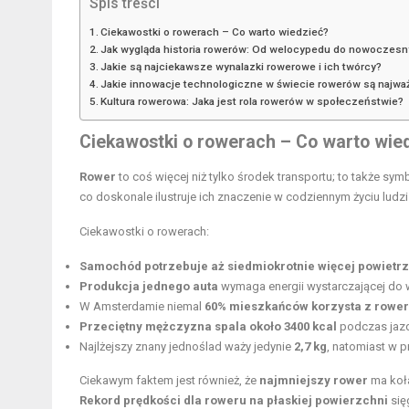
Spis treści
Ciekawostki o rowerach – Co warto wiedzieć?
Jak wygląda historia rowerów: Od welocypedu do nowoczes
Jakie są najciekawsze wynalazki rowerowe i ich twórcy?
Jakie innowacje technologiczne w świecie rowerów są najwa
Kultura rowerowa: Jaka jest rola rowerów w społeczeństwie?
Ciekawostki o rowerach – Co warto wie
Rower
to coś więcej niż tylko środek transportu; to także sy
co doskonale ilustruje ich znaczenie w codziennym życiu lud
Ciekawostki o rowerach:
Samochód potrzebuje aż siedmiokrotnie więcej powietr
Produkcja jednego auta
wymaga energii wystarczającej d
W Amsterdamie niemal
60% mieszkańców korzysta z rowe
Przeciętny mężczyzna spala około 3400 kcal
podczas jazd
Najlżejszy znany jednoślad waży jedynie
2,7 kg
, natomiast w
Ciekawym faktem jest również, że
najmniejszy rower
ma koła
Rekord prędkości dla roweru na płaskiej powierzchni
się