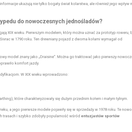
informacje ukazują nie tylko bogaty świat kolarstwa, ale również jego wpływ 
ocypedu do nowoczesnych jednośladów?
ęgają XIX wieku. Pierwszym modelem, który można uznać za prototyp roweru, b
Sivrac w 1790 roku. Ten drewniany pojazd z dwoma kołami wymagał od
wy model znany jako „Draisine”. Można go traktować jako pierwszy nowocz
oprawiło komfort jazdy.
odyfikacjom. W XIX wieku wprowadzono:
arthing), które charakteryzowały się dużym przednim kołem i małym tylnym.
wieku, a jego pierwsze modele pojawiły się w sprzedaży w 1978 roku. Te now
h trasach i szybko zdobyły popularność wśród
entuzjastów sportów