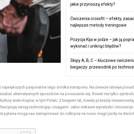
jakie przynoszą efekty?
Ćwiczenia crossfit – efekty, zasad
najlepsze metody treningowe
Pozycja Kija w jodze – jak ją popr
wykonać i uniknąć błędów?
Skipy A, B, C – kluczowe ćwiczeni
biegaczy: przewodnik po technice
 największych pasjonatów tego środka transportu. Na świecie istnieje ponad 
ęli szukać alternatywnych sposobów na poruszanie się. Rower nie tylko symboli
 kultury wielu krajów, w tym Polski. Z biegiem lat, rowery przeszły niesamowitą
scynują swoją technologią i osiągami. Jakie ciekawe wynalazki i innowacje
te pytania mogą nas zainspirować do odkrycia na nowo magii jazdy na dwóc