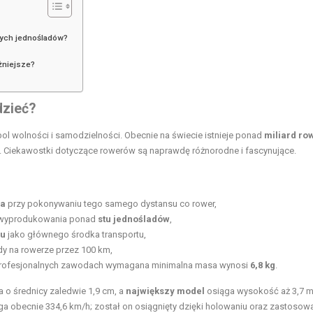
nych jednośladów?
żniejsze?
dzieć?
mbol wolności i samodzielności. Obecnie na świecie istnieje ponad
miliard ro
zi. Ciekawostki dotyczące rowerów są naprawdę różnorodne i fascynujące.
za
przy pokonywaniu tego samego dystansu co rower,
o wyprodukowania ponad
stu jednośladów
,
ru
jako głównego środka transportu,
y na rowerze przez 100 km,
 profesjonalnych zawodach wymagana minimalna masa wynosi
6,8 kg
.
 o średnicy zaledwie 1,9 cm, a
największy model
osiąga wysokość aż 3,7 m
ga obecnie 334,6 km/h; został on osiągnięty dzięki holowaniu oraz zastosow