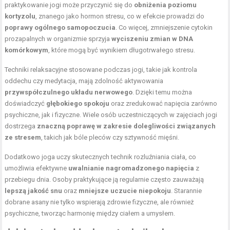
praktykowanie jogi może przyczynić się do
obniżenia poziomu
kortyzolu
, znanego jako hormon stresu, co w efekcie prowadzi do
poprawy ogólnego samopoczucia
. Co więcej, zmniejszenie cytokin
prozapalnych w organizmie sprzyja
wyciszeniu zmian w DNA
komórkowym
, które mogą być wynikiem długotrwałego stresu.
Techniki relaksacyjne stosowane podczas jogi, takie jak kontrola
oddechu czy medytacja, mają zdolność aktywowania
przywspółczulnego układu nerwowego
. Dzięki temu można
doświadczyć
głębokiego spokoju
oraz zredukować napięcia zarówno
psychiczne, jak i fizyczne. Wiele osób uczestniczących w zajęciach jogi
dostrzega
znaczną poprawę w zakresie dolegliwości związanych
ze stresem
, takich jak bóle pleców czy sztywność mięśni.
Dodatkowo joga uczy skutecznych technik rozluźniania ciała, co
umożliwia efektywne
uwalnianie nagromadzonego napięcia
z
przebiegu dnia. Osoby praktykujące ją regularnie często zauważają
lepszą jakość snu
oraz
mniejsze uczucie niepokoju
. Starannie
dobrane asany nie tylko wspierają zdrowie fizyczne, ale również
psychiczne, tworząc harmonię między ciałem a umysłem.