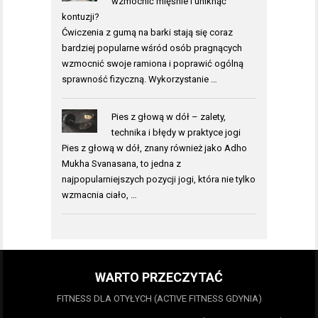
wzmocnić mięśnie i uniknąć
kontuzji?
Ćwiczenia z gumą na barki stają się coraz
bardziej popularne wśród osób pragnących
wzmocnić swoje ramiona i poprawić ogólną
sprawność fizyczną. Wykorzystanie …
Pies z głową w dół – zalety,
technika i błędy w praktyce jogi
Pies z głową w dół, znany również jako Adho
Mukha Svanasana, to jedna z
najpopularniejszych pozycji jogi, która nie tylko
wzmacnia ciało, …
WARTO PRZECZYTAĆ
FITNESS DLA OTYŁYCH (ACTIVE FITNESS GDYNIA)