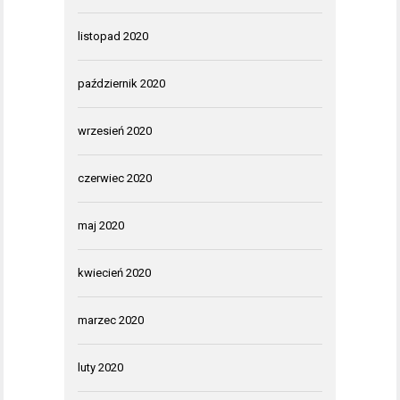
listopad 2020
październik 2020
wrzesień 2020
czerwiec 2020
maj 2020
kwiecień 2020
marzec 2020
luty 2020