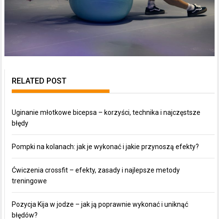
RELATED POST
Uginanie młotkowe bicepsa – korzyści, technika i najczęstsze
błędy
Pompki na kolanach: jak je wykonać i jakie przynoszą efekty?
Ćwiczenia crossfit – efekty, zasady i najlepsze metody
treningowe
Pozycja Kija w jodze – jak ją poprawnie wykonać i uniknąć
błędów?