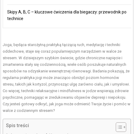
Skipy A, B, C – kluczowe ćwiczenia dla biegaczy: przewodnik po
technice
Joga, będąca starożytną praktyką łączącą ruch, medytację i techniki
oddechowe, staje się coraz popularniejszym narzędziem w walce ze
stresem. W dzisiejszym szybkim świecie, gdzie chroniczne napięcie i
zmartwienia stały się codziennością, wiele osób poszukuje naturalnych
sposobów na odzyskanie wewnętrznej równowagi. Badania pokazują, że
regularna praktyka jogi może znacząco obniżyć poziom hormonów
stresu, takich jak kortyzol, przynosząc ulgę zarówno ciału, jak i umysłowi.
Co więcej, techniki relaksacyjne i mindfulness w jodze wspierają zdrowie
psychiczne, pomagając w zredukowaniu objawów depresji i niepokoju.
Czy jesteś gotowy odkryć, jak joga może odmienić Twoje życie i pomóc w
walce z codziennym stresem?
Spis treści