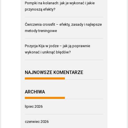
Pompki na kolanach: jak je wykonać i jakie
przynoszą efekty?
Ćwiczenia crossfit – efekty, zasady i najlepsze
metody treningowe
Pozycja Kija w jodze – jak ją poprawnie
wykonać i uniknąć błędów?
NAJNOWSZE KOMENTARZE
ARCHIWA
lipiec 2026
czerwiec 2026