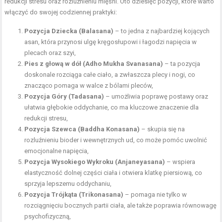
redukcji stresu oraz rozluźnieniu mięśni. Oto dziesięć pozycji, które warto
włączyć do swojej codziennej praktyki:
Pozycja Dziecka (Balasana)
– to jedna z najbardziej kojących
asan, która przynosi ulgę kręgosłupowi i łagodzi napięcia w
plecach oraz szyi,
Pies z głową w dół
(Adho Mukha Svanasana)
– ta pozycja
doskonale rozciąga całe ciało, a zwłaszcza plecy i nogi, co
znacząco pomaga w walce z bólami pleców,
Pozycja Góry (Tadasana)
– umożliwia poprawę postawy oraz
ułatwia głębokie oddychanie, co ma kluczowe znaczenie dla
redukcji stresu,
Pozycja Szewca (Baddha Konasana)
– skupia się na
rozluźnieniu bioder i wewnętrznych ud, co może pomóc uwolnić
emocjonalne napięcia,
Pozycja Wysokiego Wykroku (Anjaneyasana)
– wspiera
elastyczność dolnej części ciała i otwiera klatkę piersiową, co
sprzyja lepszemu oddychaniu,
Pozycja Trójkąta (Trikonasana)
– pomaga nie tylko w
rozciągnięciu bocznych partii ciała, ale także poprawia równowagę
psychofizyczną,