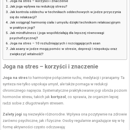
Joga na stres – korzyści i znaczenie
Jak joga wpływa na redukcję stresu?
Jak kontrola oddechu w technikach oddechowych w jodze przyczynia
się do relaksacji?
Jak osiągnąć harmonię ciała i umysłu dzięki technikom relaksacyjnym
w praktyce jogi?
Jak mindfulness i joga współdziałają dla lepszej równowagi
psychofizycznej?
Joga na stres – 10 rozluźniających i rozciągających asan
Jak asany w jodze mogą pomóc w stresie, depresji i niepokoju oraz
zwiększyć witalność?
Joga na stres – korzyści i znaczenie
Joga na stres
to harmonijne połączenie ruchu, medytacji i pranajamy. Ta
synteza nie tylko uspokaja umysł, ale także pomaga w redukcji
chronicznego napięcia. Systematyczne praktykowanie jogi obniża poziom
hormonów stresu, takich jak
kortyzol
, co sprawia, że organizm lepiej
radzi sobie z długotrwałym stresem.
Zalety jogi
są niezwykle różnorodne. Wpływa ona pozytywnie na zdrowie
zarówno psychiczne, jak i fizyczne. Osoby regularnie angażujące się w tę
formę aktywności często odczuwają: