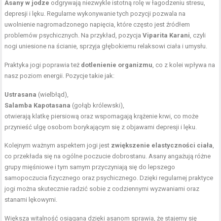
Asany w jodze
odgrywają niezwykle istotną rolę w łagodzeniu stresu,
depresji i lęku. Regularne wykonywanie tych pozycji pozwala na
uwolnienie nagromadzonego napięcia, które często jest źródłem
problemów psychicznych. Na przykład, pozycja
Viparita Karani
, czyli
nogi uniesione na ścianie, sprzyja głębokiemu relaksowi ciała i umysłu.
Praktyka jogi poprawia też
dotlenienie organizmu
, co z kolei wpływa na
nasz poziom energii. Pozycje takie jak:
Ustrasana
(wielbłąd),
Salamba Kapotasana
(gołąb królewski),
otwierają klatkę piersiową oraz wspomagają krążenie krwi, co może
przynieść ulgę osobom borykającym się z objawami depresji i lęku.
Kolejnym ważnym aspektem jogi jest
zwiększenie elastyczności ciała
,
co przekłada się na ogólne poczucie dobrostanu. Asany angażują różne
grupy mięśniowe i tym samym przyczyniają się do lepszego
samopoczucia fizycznego oraz psychicznego. Dzięki regularnej praktyce
jogi można skutecznie radzić sobie z codziennymi wyzwaniami oraz
stanami lękowymi.
Większa witalność osiągana dzięki asanom sprawia, że stajemy się