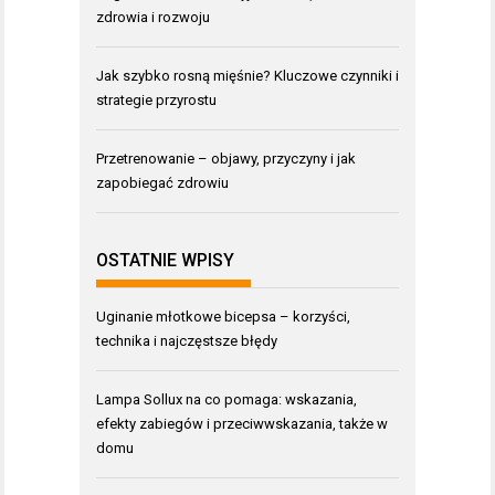
zdrowia i rozwoju
Jak szybko rosną mięśnie? Kluczowe czynniki i
strategie przyrostu
Przetrenowanie – objawy, przyczyny i jak
zapobiegać zdrowiu
OSTATNIE WPISY
Uginanie młotkowe bicepsa – korzyści,
technika i najczęstsze błędy
Lampa Sollux na co pomaga: wskazania,
efekty zabiegów i przeciwwskazania, także w
domu