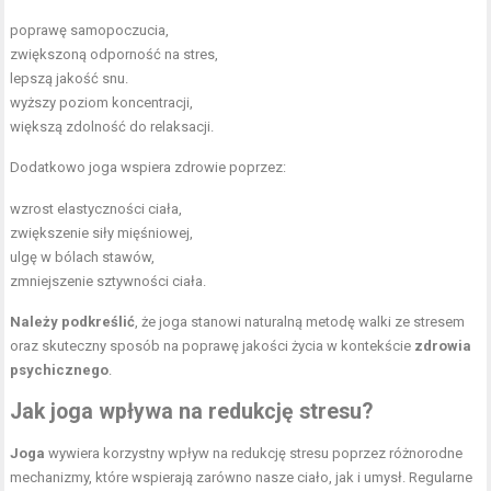
poprawę samopoczucia,
zwiększoną odporność na stres,
lepszą jakość snu.
wyższy poziom koncentracji,
większą zdolność do relaksacji.
Dodatkowo joga wspiera zdrowie poprzez:
wzrost elastyczności ciała
,
zwiększenie siły mięśniowej,
ulgę w bólach stawów,
zmniejszenie sztywności ciała.
Należy podkreślić
, że joga stanowi naturalną metodę walki ze stresem
oraz skuteczny sposób na poprawę jakości życia w kontekście
zdrowia
psychicznego
.
Jak joga wpływa na redukcję stresu?
Joga
wywiera korzystny wpływ na redukcję stresu poprzez różnorodne
mechanizmy, które wspierają zarówno nasze ciało, jak i umysł. Regularne