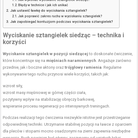
Błędy w technice i jak ich unikać
Jak ustawić ławkę do wyciskania sztangielek?
Jak poprawić zakres ruchu w wyciskaniu sztangielek?
Jak zapobiegać kontuzjom podczas wyciskania sztangielek?
Wyciskanie sztangielek siedząc – technika i
korzyści
Wyciskanie sztangielek w pozycji siedzącej
to doskonałe ćwiczenie,
które koncentruje się na
mięśniach naramiennych
. Angażuje zarówno
przednie, jak i boczne aktony oraz
trójgłowy ramienia
. Regularne
wykonywanie tego ruchu przynosi wiele korzyści, takich jak:
wzrost siły,
wzrost masy mięśniowej
w górnej części ciała,
pozytywny wpływ na stabilizację obręczy barkowej,
wspieranie procesu regeneracji po intensywnych treningach.
Podczas realizacji tego ćwiczenia niezwykle istotne jest przestrzeganie
odpowiedniej techniki. Utrzymanie stabilnej pozycji na ławce z oparciem
dla pleców i stopami mocno osadzonymi na ziemi zapewnia niezbędne
wsparcie. Ruch powinien być płynny: zaczynamy od ugiętych łokci,