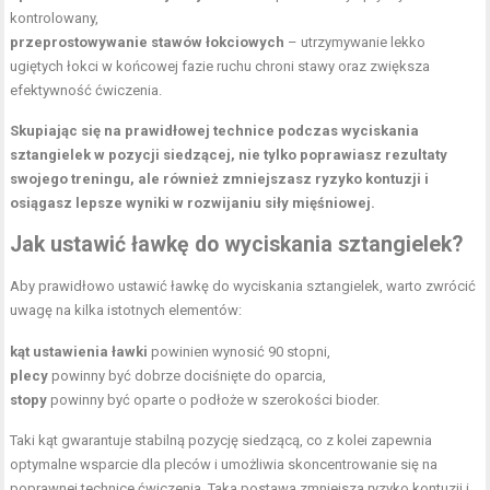
kontrolowany,
przeprostowywanie stawów łokciowych
– utrzymywanie lekko
ugiętych łokci w końcowej fazie ruchu chroni stawy oraz zwiększa
efektywność ćwiczenia.
Skupiając się na prawidłowej technice podczas wyciskania
sztangielek w pozycji siedzącej, nie tylko poprawiasz rezultaty
swojego treningu, ale również zmniejszasz ryzyko kontuzji i
osiągasz lepsze wyniki w rozwijaniu siły mięśniowej.
Jak ustawić ławkę do wyciskania sztangielek?
Aby prawidłowo ustawić ławkę do wyciskania sztangielek, warto zwrócić
uwagę na kilka istotnych elementów:
kąt ustawienia ławki
powinien wynosić 90 stopni,
plecy
powinny być dobrze dociśnięte do oparcia,
stopy
powinny być oparte o podłoże w szerokości bioder.
Taki kąt gwarantuje stabilną pozycję siedzącą, co z kolei zapewnia
optymalne wsparcie dla pleców i umożliwia skoncentrowanie się na
poprawnej technice ćwiczenia. Taka postawa zmniejsza ryzyko kontuzji i