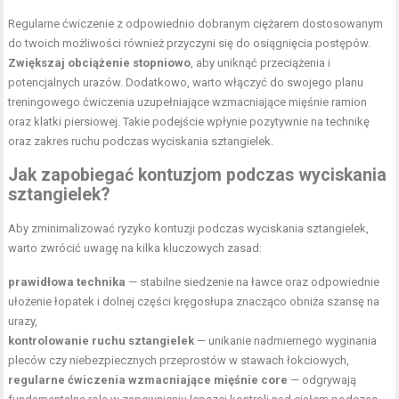
Regularne ćwiczenie z odpowiednio dobranym ciężarem dostosowanym
do twoich możliwości również przyczyni się do osiągnięcia postępów.
Zwiększaj obciążenie stopniowo
, aby uniknąć przeciążenia i
potencjalnych urazów. Dodatkowo, warto włączyć do swojego planu
treningowego ćwiczenia uzupełniające wzmacniające mięśnie ramion
oraz klatki piersiowej. Takie podejście wpłynie pozytywnie na technikę
oraz zakres ruchu podczas wyciskania sztangielek.
Jak zapobiegać kontuzjom podczas wyciskania
sztangielek?
Aby zminimalizować ryzyko kontuzji podczas wyciskania sztangielek,
warto zwrócić uwagę na kilka kluczowych zasad:
prawidłowa technika
— stabilne siedzenie na ławce oraz odpowiednie
ułożenie łopatek i dolnej części kręgosłupa znacząco obniża szansę na
urazy,
kontrolowanie ruchu sztangielek
— unikanie nadmiernego wyginania
pleców czy niebezpiecznych przeprostów w stawach łokciowych,
regularne
ćwiczenia wzmacniające mięśnie
core
— odgrywają