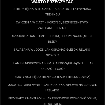
WARTO PRZECZYTAĆ
STREFY TĘTNA W BIEGANIU – KLUCZ DO EFEKTYWNOŚCI
TRENINGU
ĆWICZENIA W CIĄŻY – KORZYŚCI, BEZPIECZEŃSTWO I
ZALECANE RODZAJE
SZRUGSY Z HANTLAMI: TECHNIKA, EFEKTY I NAJCZĘSTSZE
BŁĘDY
SAVASANA W JODZE: JAK OSIĄGNĄĆ GŁĘBOKI RELAKS I
SPOKÓJ?
PLAN TRENINGOWY NA 5 KM DLA POCZĄTKUJĄCYCH – JAK
ZACZĄĆ BIEGAĆ?
ZMOTYWUJ SIĘ DO TRENINGU! (LADY FITNESS GDYNIA)
JOGA RESTORATYWNA – JAK PRAKTYKA WPŁYWA NA ZDROWIE
I RELAKS?
PRZYSIADY Z HANTLAMI – JAK EFEKTYWNIE WZMOCNIĆ DOLNĄ
CZĘŚĆ CIAŁA?