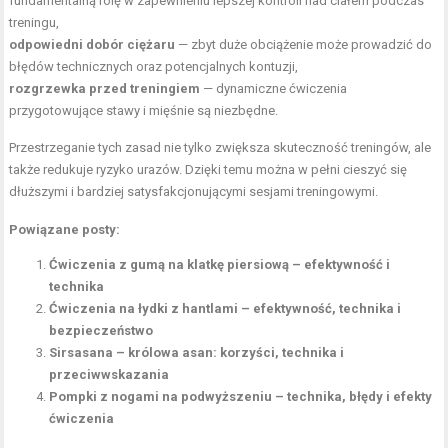
fundamentalną rolę w zapewnieniu lepszej kontroli nad ciałem podczas
treningu,
odpowiedni dobór ciężaru
— zbyt duże obciążenie może prowadzić do
błędów technicznych oraz potencjalnych kontuzji,
rozgrzewka przed treningiem
— dynamiczne ćwiczenia
przygotowujące stawy i mięśnie są niezbędne.
Przestrzeganie tych zasad nie tylko zwiększa skuteczność treningów, ale
także redukuje ryzyko urazów. Dzięki temu można w pełni cieszyć się
dłuższymi i bardziej satysfakcjonującymi sesjami treningowymi.
Powiązane posty:
Ćwiczenia z gumą na klatkę piersiową – efektywność i
technika
Ćwiczenia na łydki z hantlami – efektywność, technika i
bezpieczeństwo
Sirsasana – królowa asan: korzyści, technika i
przeciwwskazania
Pompki z nogami na podwyższeniu – technika, błędy i efekty
ćwiczenia