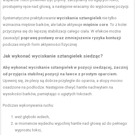
prostujemy ręce nad głową, a następnie wracamy do wyjściowej pozycji.
Systematyczne praktykowanie
wyciskania sztangielek
nie tylko
wzmacnia mięśnie barków, ale także aktywuje
mięśnie core
. To z kolei
przyczynia się do lepszej stabilizacji całego ciała. W efekcie można
zauważyć
poprawę postawy oraz zmniejszenie ryzyka kontuzji
podczas innych form aktywności fizycznej.
Jak wykonać wyciskanie sztangielek siedząc?
Aby wykonać wyciskanie sztangielek w pozycji siedzącej, zacznij
od przyjęcia stabilnej pozycji na ławce z prostym oparciem.
Upewnij się, że plecy są dobrze przyległe do oparcia, a stopy mocno
osadzone na podłodze. Następnie chwyć hantle nachwytem na
wysokości barków, pamiętając o ugiętych łokciach.
Podczas wykonywania ruchu:
weź głęboki wdech,
w momencie wydechu wypchnij hantle nad głowę aż do pełnego
wyprostu łokci,