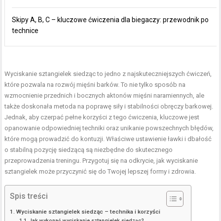
Skipy A, B, C – kluczowe ćwiczenia dla biegaczy: przewodnik po
technice
Wyciskanie sztangielek siedząc to jedno z najskuteczniejszych ćwiczeń,
które pozwala na rozwój mięśni barków. To nie tylko sposób na
wzmocnienie przednich i bocznych aktonów mięśni naramiennych, ale
także doskonała metoda na poprawę siły i stabilności obręczy barkowej.
Jednak, aby czerpać pełne korzyści z tego ćwiczenia, kluczowe jest
opanowanie odpowiedniej techniki oraz unikanie powszechnych błędów,
które mogą prowadzić do kontuzji. Właściwe ustawienie ławki i dbałość
o stabilną pozycję siedzącą są niezbędne do skutecznego
przeprowadzenia treningu. Przygotuj się na odkrycie, jak wyciskanie
sztangielek może przyczynić się do Twojej lepszej formy i zdrowia.
Spis treści
Wyciskanie sztangielek siedząc – technika i korzyści
Jak wykonać wyciskanie sztangielek siedząc?