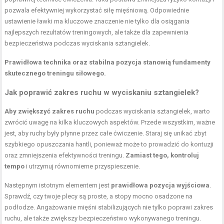
pozwala efektywniej wykorzystać siłę mięśniową. Odpowiednie
ustawienie ławki ma kluczowe znaczenie nie tylko dla osiągania
najlepszych rezultatów treningowych, ale także dla zapewnienia
bezpieczeństwa podczas wyciskania sztangielek.
Prawidłowa technika oraz stabilna pozycja stanowią fundamenty
skutecznego treningu siłowego.
Jak poprawić zakres ruchu w wyciskaniu sztangielek?
Aby zwiększyć zakres ruchu
podczas wyciskania sztangielek, warto
zwrócić uwagę na kilka kluczowych aspektów. Przede wszystkim, ważne
jest, aby ruchy były płynne przez całe ćwiczenie. Staraj się unikać zbyt
szybkiego opuszczania hantli, ponieważ może to prowadzić do kontuzji
oraz zmniejszenia efektywności treningu.
Zamiast tego, kontroluj
tempo
i utrzymuj równomierne przyspieszenie.
Następnym istotnym elementem jest
prawidłowa pozycja wyjściowa
.
Sprawdź, czy twoje plecy są proste, a stopy mocno osadzone na
podłodze.
Angażowanie mięśni stabilizujących
nie tylko poprawi zakres
ruchu, ale także zwiększy bezpieczeństwo wykonywanego treningu.