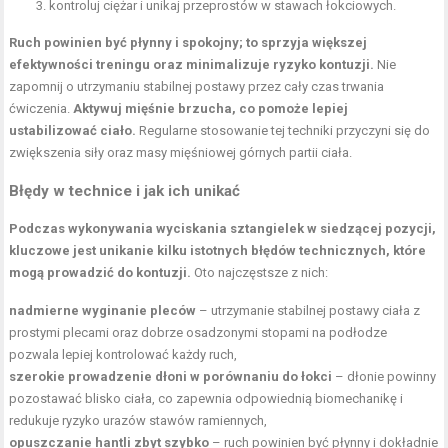
kontroluj ciężar i unikaj przeprostów w stawach łokciowych.
Ruch powinien być płynny i spokojny; to sprzyja większej
efektywności treningu oraz minimalizuje ryzyko kontuzji.
Nie
zapomnij o utrzymaniu stabilnej postawy przez cały czas trwania
ćwiczenia.
Aktywuj mięśnie brzucha, co pomoże lepiej
ustabilizować ciało.
Regularne stosowanie tej techniki przyczyni się do
zwiększenia siły oraz masy mięśniowej górnych partii ciała.
Błędy w technice i jak ich unikać
Podczas wykonywania wyciskania sztangielek w siedzącej pozycji,
kluczowe jest unikanie kilku istotnych błędów technicznych, które
mogą prowadzić do kontuzji.
Oto najczęstsze z nich:
nadmierne wyginanie pleców
– utrzymanie stabilnej postawy ciała z
prostymi plecami oraz dobrze osadzonymi stopami na podłodze
pozwala lepiej kontrolować każdy ruch,
szerokie prowadzenie dłoni w porównaniu do łokci
– dłonie powinny
pozostawać blisko ciała, co zapewnia odpowiednią biomechanikę i
redukuje ryzyko urazów stawów ramiennych,
opuszczanie hantli zbyt szybko
– ruch powinien być płynny i dokładnie