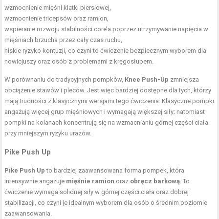
wzmocnienie mięśni klatki piersiowej,
wzmocnienie tricepsów oraz ramion,
wspieranie rozwoju stabilności core’a poprzez utrzymywanie napięcia w
mięśniach brzucha przez cały czas ruchu,
niskie ryzyko kontuzji, co czyni to ćwiczenie bezpiecznym wyborem dla
nowicjuszy oraz osób z problemami z kręgosłupem.
W porównaniu do tradycyjnych pompków,
Knee Push-Up
zmniejsza
obciążenie stawów i pleców. Jest więc bardziej dostępne dla tych, którzy
mają trudności z klasycznymi wersjami tego ćwiczenia. Klasyczne pompki
angażują więcej grup mięśniowych i wymagają większej siły; natomiast
pompki na kolanach koncentrują się na wzmacnianiu górnej części ciała
przy mniejszym ryzyku urazów.
Pike Push Up
Pike Push Up
to bardziej zaawansowana forma pompek, która
intensywnie angażuje
mięśnie ramion
oraz
obręcz barkową
. To
ćwiczenie wymaga solidnej siły w górnej części ciała oraz dobrej
stabilizacji, co czyni je idealnym wyborem dla osób o średnim poziomie
zaawansowania.