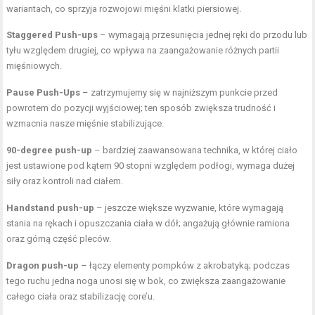
wariantach, co sprzyja rozwojowi mięśni klatki piersiowej.
Staggered Push-ups
– wymagają przesunięcia jednej ręki do przodu lub
tyłu względem drugiej, co wpływa na zaangażowanie różnych partii
mięśniowych.
Pause Push-Ups
– zatrzymujemy się w najniższym punkcie przed
powrotem do pozycji wyjściowej; ten sposób zwiększa trudność i
wzmacnia nasze mięśnie stabilizujące.
90-degree push-up
– bardziej zaawansowana technika, w której ciało
jest ustawione pod kątem 90 stopni względem podłogi, wymaga dużej
siły oraz kontroli nad ciałem.
Handstand push-up
– jeszcze większe wyzwanie, które wymagają
stania na rękach i opuszczania ciała w dół; angażują głównie ramiona
oraz górną część pleców.
Dragon push-up
– łączy elementy pompków z akrobatyką; podczas
tego ruchu jedna noga unosi się w bok, co zwiększa zaangażowanie
całego ciała oraz stabilizację core’u.