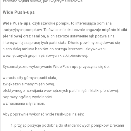
zarówno wyniki siłowe, jak i wytrzymałościowe.
Wide Push-ups
Wide Push-ups
, czyli szerokie pompki, to interesująca odmiana
tradycyjnych pompków. To ćwiczenie skutecznie angażuje
mięśnie klatki
piersiowej
oraz
ramion
, a ich szersze ustawienie rąk pozwala na
intensywniejszą pracę tych partii ciała. Dłonie powinny znajdować się
nieco dalej niż linia barków, co sprzyja lepszemu aktywowaniu
wewnętrznych grup mięśniowych klatki piersiowej.
Systematyczne wykonywanie Wide Push-ups przyczynia się do:
wzrostu siły górnych partii ciała,
zwiększenia masy mięśniowej,
efektywnego rozwijania wewnętrznych partii mięśni klatki piersiowej,
poprawy ogólnej wydolności,
wzmacniania siły ramion.
Aby poprawnie wykonać Wide Push-ups, należy:
przyjąć pozycję podobną do standardowych pompków z rękami