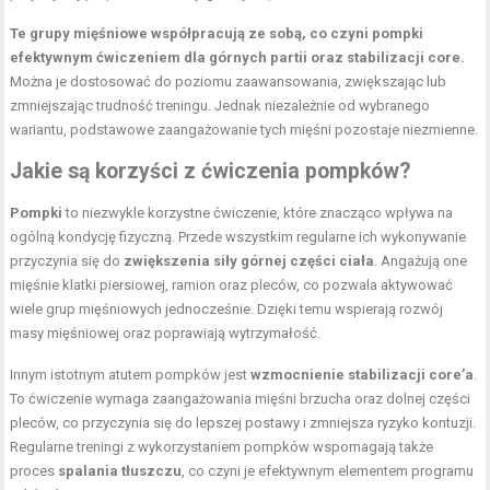
Te grupy mięśniowe współpracują ze sobą, co czyni pompki
efektywnym ćwiczeniem dla górnych partii oraz stabilizacji core.
Można je dostosować do poziomu zaawansowania, zwiększając lub
zmniejszając trudność treningu. Jednak niezależnie od wybranego
wariantu, podstawowe zaangażowanie tych mięśni pozostaje niezmienne.
Jakie są korzyści z ćwiczenia pompków?
Pompki
to niezwykle korzystne ćwiczenie, które znacząco wpływa na
ogólną kondycję fizyczną. Przede wszystkim regularne ich wykonywanie
przyczynia się do
zwiększenia siły górnej części ciała
. Angażują one
mięśnie klatki piersiowej, ramion oraz pleców, co pozwala aktywować
wiele grup mięśniowych jednocześnie. Dzięki temu wspierają rozwój
masy mięśniowej oraz poprawiają wytrzymałość.
Innym istotnym atutem pompków jest
wzmocnienie stabilizacji core’a
.
To ćwiczenie wymaga zaangażowania mięśni brzucha oraz dolnej części
pleców, co przyczynia się do lepszej postawy i zmniejsza ryzyko kontuzji.
Regularne treningi z wykorzystaniem pompków wspomagają także
proces
spalania tłuszczu
, co czyni je efektywnym elementem programu