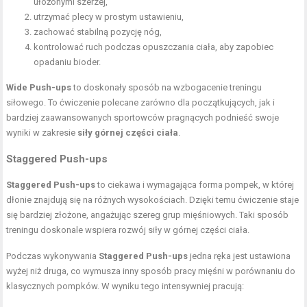
ułożonymi szerzej,
utrzymać plecy w prostym ustawieniu,
zachować stabilną pozycję nóg,
kontrolować ruch podczas opuszczania ciała, aby zapobiec
opadaniu bioder.
Wide Push-ups
to doskonały sposób na wzbogacenie treningu
siłowego. To ćwiczenie polecane zarówno dla początkujących, jak i
bardziej zaawansowanych sportowców pragnących podnieść swoje
wyniki w zakresie
siły górnej części ciała
.
Staggered Push-ups
Staggered Push-ups
to ciekawa i wymagająca forma pompek, w której
dłonie znajdują się na różnych wysokościach. Dzięki temu ćwiczenie staje
się bardziej złożone, angażując szereg grup mięśniowych. Taki sposób
treningu doskonale wspiera rozwój siły w górnej części ciała.
Podczas wykonywania
Staggered Push-ups
jedna ręka jest ustawiona
wyżej niż druga, co wymusza inny sposób pracy mięśni w porównaniu do
klasycznych pompków. W wyniku tego intensywniej pracują: