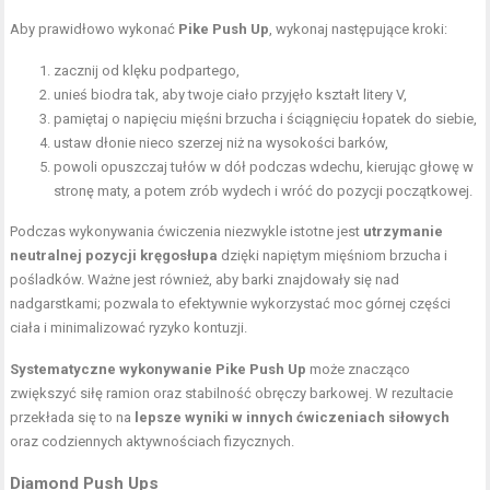
Aby prawidłowo wykonać
Pike Push Up
, wykonaj następujące kroki:
zacznij od
klęku podpartego
,
unieś biodra tak, aby twoje ciało przyjęło kształt litery V,
pamiętaj o napięciu mięśni brzucha i ściągnięciu łopatek do siebie,
ustaw dłonie nieco szerzej niż na wysokości barków,
powoli opuszczaj tułów w dół podczas wdechu, kierując głowę w
stronę maty, a potem zrób wydech i wróć do pozycji początkowej.
Podczas wykonywania ćwiczenia niezwykle istotne jest
utrzymanie
neutralnej pozycji kręgosłupa
dzięki napiętym mięśniom brzucha i
pośladków. Ważne jest również, aby barki znajdowały się nad
nadgarstkami; pozwala to efektywnie wykorzystać moc górnej części
ciała i minimalizować ryzyko kontuzji.
Systematyczne wykonywanie Pike Push Up
może znacząco
zwiększyć siłę ramion oraz stabilność obręczy barkowej. W rezultacie
przekłada się to na
lepsze wyniki w innych ćwiczeniach siłowych
oraz codziennych aktywnościach fizycznych.
Diamond Push Ups