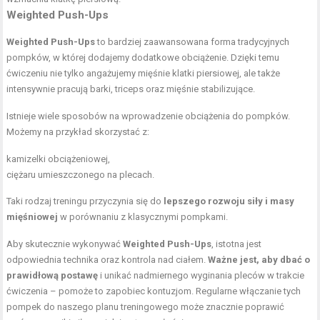
Weighted Push-Ups
Weighted Push-Ups
to bardziej zaawansowana forma tradycyjnych
pompków, w której dodajemy dodatkowe obciążenie. Dzięki temu
ćwiczeniu nie tylko angażujemy mięśnie klatki piersiowej, ale także
intensywnie pracują barki, triceps oraz mięśnie stabilizujące.
Istnieje wiele sposobów na wprowadzenie obciążenia do pompków.
Możemy na przykład skorzystać z:
kamizelki obciążeniowej,
ciężaru umieszczonego na plecach.
Taki rodzaj treningu przyczynia się do
lepszego rozwoju siły i masy
mięśniowej
w porównaniu z klasycznymi pompkami.
Aby skutecznie wykonywać
Weighted Push-Ups
, istotna jest
odpowiednia technika oraz kontrola nad ciałem.
Ważne jest, aby dbać o
prawidłową postawę
i unikać nadmiernego wyginania pleców w trakcie
ćwiczenia – pomoże to zapobiec kontuzjom. Regularne włączanie tych
pompek do naszego planu treningowego może znacznie poprawić