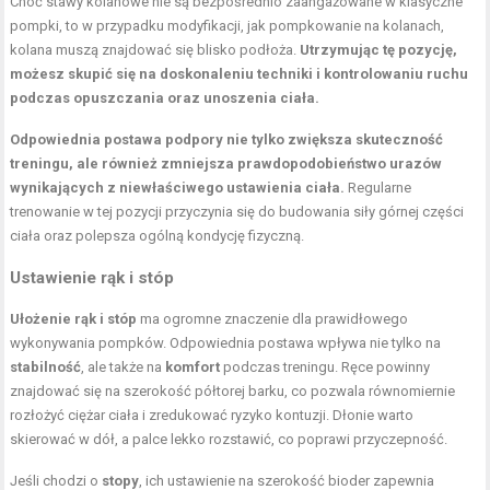
Choć stawy kolanowe nie są bezpośrednio zaangażowane w klasyczne
pompki, to w przypadku modyfikacji, jak
pompkowanie na kolanach
,
kolana muszą znajdować się blisko podłoża.
Utrzymując tę pozycję,
możesz skupić się na doskonaleniu techniki i kontrolowaniu ruchu
podczas opuszczania oraz unoszenia ciała.
Odpowiednia postawa podpory nie tylko zwiększa skuteczność
treningu, ale również zmniejsza prawdopodobieństwo urazów
wynikających z niewłaściwego ustawienia ciała.
Regularne
trenowanie w tej pozycji przyczynia się do budowania siły górnej części
ciała oraz polepsza ogólną kondycję fizyczną.
Ustawienie rąk i stóp
Ułożenie rąk i stóp
ma ogromne znaczenie dla prawidłowego
wykonywania pompków. Odpowiednia postawa wpływa nie tylko na
stabilność
, ale także na
komfort
podczas treningu. Ręce powinny
znajdować się na szerokość półtorej barku, co pozwala równomiernie
rozłożyć ciężar ciała i zredukować ryzyko kontuzji. Dłonie warto
skierować w dół, a palce lekko rozstawić, co poprawi przyczepność.
Jeśli chodzi o
stopy
, ich ustawienie na szerokość bioder zapewnia