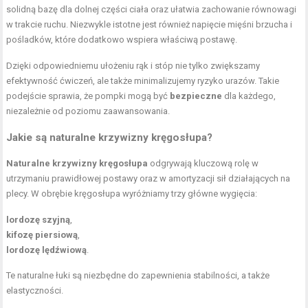
solidną bazę dla dolnej części ciała oraz ułatwia zachowanie równowagi
w trakcie ruchu. Niezwykle istotne jest również
napięcie mięśni brzucha
i
pośladków, które dodatkowo wspiera właściwą postawę.
Dzięki odpowiedniemu ułożeniu rąk i stóp nie tylko zwiększamy
efektywność ćwiczeń, ale także minimalizujemy ryzyko urazów. Takie
podejście sprawia, że pompki mogą być
bezpieczne
dla każdego,
niezależnie od poziomu zaawansowania.
Jakie są naturalne krzywizny kręgosłupa?
Naturalne krzywizny kręgosłupa
odgrywają kluczową rolę w
utrzymaniu prawidłowej postawy oraz w amortyzacji sił działających na
plecy. W obrębie kręgosłupa wyróżniamy trzy główne wygięcia:
lordozę szyjną
,
kifozę piersiową
,
lordozę lędźwiową
.
Te naturalne łuki są niezbędne do zapewnienia stabilności, a także
elastyczności.