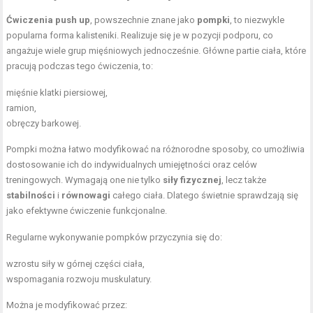
Ćwiczenia push up
, powszechnie znane jako
pompki
, to niezwykle
popularna forma kalisteniki. Realizuje się je w pozycji podporu, co
angażuje wiele grup mięśniowych jednocześnie. Główne partie ciała, które
pracują podczas tego ćwiczenia, to:
mięśnie klatki piersiowej,
ramion,
obręczy barkowej.
Pompki można łatwo modyfikować na różnorodne sposoby, co umożliwia
dostosowanie ich do indywidualnych umiejętności oraz celów
treningowych. Wymagają one nie tylko
siły fizycznej
, lecz także
stabilności
i
równowagi
całego ciała. Dlatego świetnie sprawdzają się
jako efektywne ćwiczenie funkcjonalne.
Regularne wykonywanie pompków przyczynia się do:
wzrostu siły w górnej części ciała,
wspomagania rozwoju muskulatury.
Można je modyfikować przez: