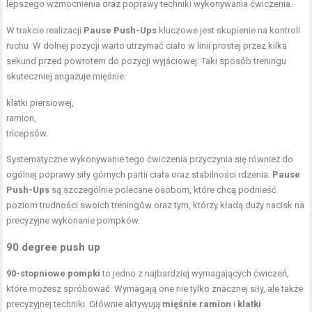
lepszego wzmocnienia oraz poprawy techniki wykonywania ćwiczenia.
W trakcie realizacji
Pause Push-Ups
kluczowe jest skupienie na kontroli
ruchu. W dolnej pozycji warto utrzymać ciało w linii prostej przez kilka
sekund przed powrotem do pozycji wyjściowej. Taki sposób treningu
skuteczniej angażuje mięśnie:
klatki piersiowej,
ramion,
tricepsów.
Systematyczne wykonywanie tego ćwiczenia przyczynia się również do
ogólnej poprawy siły górnych partii ciała oraz stabilności rdzenia.
Pause
Push-Ups
są szczególnie polecane osobom, które chcą podnieść
poziom trudności swoich treningów oraz tym, którzy kładą duży nacisk na
precyzyjne wykonanie pompków.
90 degree push up
90-stopniowe pompki
to jedno z najbardziej wymagających ćwiczeń,
które możesz spróbować. Wymagają one nie tylko znacznej siły, ale także
precyzyjnej techniki. Głównie aktywują
mięśnie ramion
i
klatki