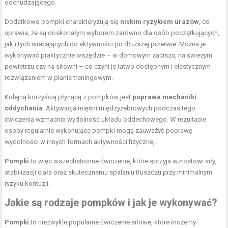
odchudzającego.
Dodatkowo pompki charakteryzują się
niskim ryzykiem urazów
, co
sprawia, że są doskonałym wyborem zarówno dla osób początkujących,
jak i tych wracających do aktywności po dłuższej przerwie. Można je
wykonywać praktycznie wszędzie – w domowym zaciszu, na świeżym
powietrzu czy na siłowni – co czyni je łatwo dostępnym i elastycznym
rozwiązaniem w planie treningowym.
Kolejną korzyścią płynącą z pompków jest
poprawa mechaniki
oddychania
. Aktywacja mięśni międzyżebrowych podczas tego
ćwiczenia wzmacnia wydolność układu oddechowego. W rezultacie
osoby regularnie wykonujące pompki mogą zauważyć poprawę
wydolności w innych formach aktywności fizycznej.
Pompki
to więc wszechstronne ćwiczenie, które sprzyja wzrostowi siły,
stabilizacji ciała oraz skutecznemu spalaniu tłuszczu przy minimalnym
ryzyku kontuzji.
Jakie są rodzaje pompków i jak je wykonywać?
Pompki
to niezwykle popularne ćwiczenie siłowe, które możemy