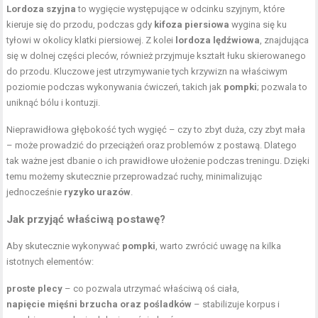
Lordoza szyjna
to wygięcie występujące w odcinku szyjnym, które
kieruje się do przodu, podczas gdy
kifoza piersiowa
wygina się ku
tyłowi w okolicy klatki piersiowej. Z kolei
lordoza lędźwiowa
, znajdująca
się w dolnej części pleców, również przyjmuje kształt łuku skierowanego
do przodu. Kluczowe jest utrzymywanie tych krzywizn na właściwym
poziomie podczas wykonywania ćwiczeń, takich jak
pompki
; pozwala to
uniknąć bólu i kontuzji.
Nieprawidłowa głębokość tych wygięć – czy to zbyt duża, czy zbyt mała
– może prowadzić do przeciążeń oraz problemów z postawą. Dlatego
tak ważne jest dbanie o ich prawidłowe ułożenie podczas treningu. Dzięki
temu możemy skutecznie przeprowadzać ruchy, minimalizując
jednocześnie
ryzyko urazów
.
Jak przyjąć właściwą postawę?
Aby skutecznie wykonywać
pompki
, warto zwrócić uwagę na kilka
istotnych elementów:
proste plecy
– co pozwala utrzymać właściwą oś ciała,
napięcie mięśni brzucha oraz pośladków
– stabilizuje korpus i