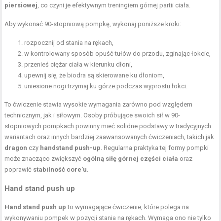
piersiowej
, co czyni je efektywnym treningiem górnej partii ciała.
Aby wykonać 90-stopniową pompkę, wykonaj poniższe kroki:
rozpocznij od stania na rękach,
w kontrolowany sposób opuść tułów do przodu, zginając łokcie,
przenieś ciężar ciała w kierunku dłoni,
upewnij się, że biodra są skierowane ku dłoniom,
uniesione nogi trzymaj ku górze podczas wyprostu łokci.
To ćwiczenie stawia wysokie wymagania zarówno pod względem
technicznym, jak i siłowym. Osoby próbujące swoich sił w 90-
stopniowych pompkach powinny mieć solidne podstawy w tradycyjnych
wariantach oraz innych bardziej zaawansowanych ćwiczeniach, takich jak
dragon
czy
handstand push-up
. Regularna praktyka tej formy pompki
może znacząco zwiększyć
ogólną siłę górnej części ciała
oraz
poprawić
stabilność core’u
.
Hand stand push up
Hand stand push up
to wymagające ćwiczenie, które polega na
wykonywaniu pompek w pozycji stania na rękach. Wymaga ono nie tylko