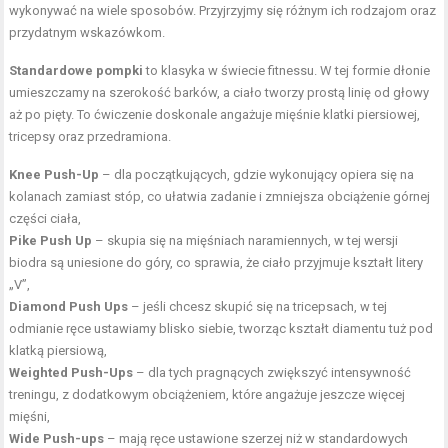
wykonywać na wiele sposobów. Przyjrzyjmy się różnym ich rodzajom oraz
przydatnym wskazówkom.
Standardowe pompki
to klasyka w świecie fitnessu. W tej formie dłonie
umieszczamy na szerokość barków, a ciało tworzy prostą linię od głowy
aż po pięty. To ćwiczenie doskonale angażuje mięśnie klatki piersiowej,
tricepsy oraz przedramiona.
Knee Push-Up
– dla początkujących, gdzie wykonujący opiera się na
kolanach zamiast stóp, co ułatwia zadanie i zmniejsza obciążenie górnej
części ciała,
Pike Push Up
– skupia się na mięśniach naramiennych, w tej wersji
biodra są uniesione do góry, co sprawia, że ciało przyjmuje kształt litery
„V”,
Diamond Push Ups
– jeśli chcesz skupić się na tricepsach, w tej
odmianie ręce ustawiamy blisko siebie, tworząc kształt diamentu tuż pod
klatką piersiową,
Weighted Push-Ups
– dla tych pragnących zwiększyć intensywność
treningu, z dodatkowym obciążeniem, które angażuje jeszcze więcej
mięśni,
Wide Push-ups
– mają ręce ustawione szerzej niż w standardowych