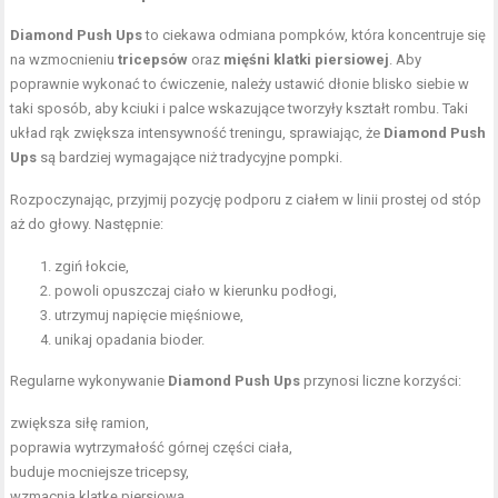
Diamond Push Ups
to ciekawa odmiana pompków, która koncentruje się
na wzmocnieniu
tricepsów
oraz
mięśni klatki piersiowej
. Aby
poprawnie wykonać to ćwiczenie, należy ustawić dłonie blisko siebie w
taki sposób, aby kciuki i palce wskazujące tworzyły kształt rombu. Taki
układ rąk zwiększa intensywność treningu, sprawiając, że
Diamond Push
Ups
są bardziej wymagające niż tradycyjne pompki.
Rozpoczynając, przyjmij pozycję podporu z ciałem w linii prostej od stóp
aż do głowy. Następnie:
zgiń łokcie,
powoli opuszczaj ciało w kierunku podłogi,
utrzymuj napięcie mięśniowe,
unikaj opadania bioder.
Regularne wykonywanie
Diamond Push Ups
przynosi liczne korzyści:
zwiększa siłę ramion,
poprawia wytrzymałość górnej części ciała,
buduje mocniejsze tricepsy,
wzmacnia klatkę piersiową.