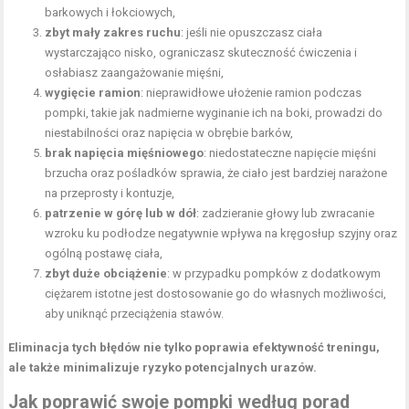
barkowych i łokciowych,
zbyt mały zakres ruchu
: jeśli nie opuszczasz ciała
wystarczająco nisko, ograniczasz skuteczność ćwiczenia i
osłabiasz zaangażowanie mięśni,
wygięcie ramion
: nieprawidłowe ułożenie ramion podczas
pompki, takie jak nadmierne wyginanie ich na boki, prowadzi do
niestabilności oraz napięcia w obrębie barków,
brak napięcia mięśniowego
: niedostateczne napięcie mięśni
brzucha oraz pośladków sprawia, że ciało jest bardziej narażone
na przeprosty i kontuzje,
patrzenie w górę lub w dół
: zadzieranie głowy lub zwracanie
wzroku ku podłodze negatywnie wpływa na kręgosłup szyjny oraz
ogólną postawę ciała,
zbyt duże obciążenie
: w przypadku pompków z dodatkowym
ciężarem istotne jest dostosowanie go do własnych możliwości,
aby uniknąć przeciążenia stawów.
Eliminacja tych błędów nie tylko poprawia efektywność treningu,
ale także minimalizuje ryzyko potencjalnych urazów.
Jak poprawić swoje pompki według porad