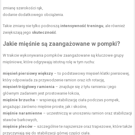
zmianę szerokości rąk,
dodanie dodatkowego obciążenia.
Takie zmiany nie tylko podnoszą
intensywność treningu
, ale również
zwiększają jego
skuteczność
.
Jakie mięśnie są zaangażowane w pompki?
W trakcie wykonywania pompków zaangażowane są kluczowe grupy
mięśniowe, które odgrywają istotną rolę w tym ruchu:
mięsień piersiowy większy
– to podstawowy
mięsień klatki piersiowej
,
który odpowiada za przywodzenie ramion oraz ich rotację,
mięsień trójgłowy ramienia
– znajduje się z tyłu ramienia i jego
głównym zadaniem jest prostowanie łokcia,
mięśnie brzucha
– wspierają stabilizację ciała podczas pompek,
angażując zarówno mięśnie proste, jak i skośne,
mięśnie naramienne
– uczestniczą w unoszeniu ramion oraz stabilizacji
stawów barkowych,
mięśnie pleców
– szczególnie te najszersze oraz trapezowe, które także
przyczyniają się do stabilizacji górnej części ciała.