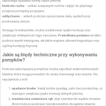
zapobiega opadaniu dolnej części pleców,
kontrola ruchu
– unikać szarpanych ruchów i dążyć do płynnego
przejścia pomiędzy pozycjami,
oddychanie
– wdech podczas opuszczania ciała, wydech przy
prostowaniu ramion.
Stosując te wskazówki, można zredukować ryzyko kontuzji oraz
zwiększyć efektywność tego ćwiczenia.
Prawidłowa postawa
nie tylko
podnosi wyniki treningowe, ale także wspiera zdrowie kręgosłupa oraz
ogólną kondycję fizyczną.
Jakie są błędy techniczne przy wykonywaniu
pompków?
Podczas wykonywania pompków można napotkać wiele technicznych
błędów, które mogą prowadzić do utraty równowagi oraz urazów. Oto
najczęstsze z nich:
opadanie bioder
: kiedy biodra opadają, ciało traci prostą linię, co
znacząco zwiększa ryzyko kontuzji dolnych pleców,
niewłaściwe ustawienie rąk
: zbyt szerokie lub wąskie ułożenie
dłoni może powodować nieodpowiednie obciążenie stawów