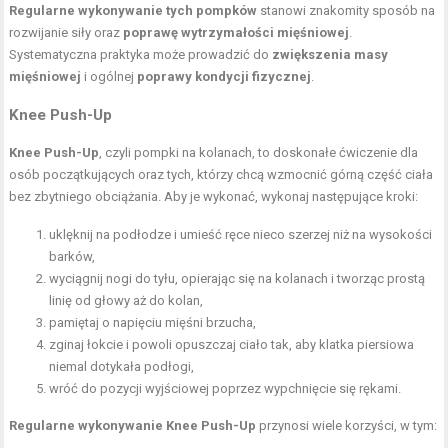
Regularne wykonywanie tych pompków
stanowi znakomity sposób na
rozwijanie siły oraz
poprawę wytrzymałości mięśniowej
.
Systematyczna praktyka może prowadzić do
zwiększenia masy
mięśniowej
i ogólnej
poprawy kondycji fizycznej
.
Knee Push-Up
Knee Push-Up
, czyli pompki na kolanach, to doskonałe ćwiczenie dla
osób początkujących oraz tych, którzy chcą wzmocnić górną część ciała
bez zbytniego obciążania. Aby je wykonać, wykonaj następujące kroki:
uklęknij na podłodze i umieść ręce nieco szerzej niż na wysokości
barków,
wyciągnij nogi do tyłu, opierając się na kolanach i tworząc prostą
linię od głowy aż do kolan,
pamiętaj o napięciu mięśni brzucha,
zginaj łokcie i powoli opuszczaj ciało tak, aby klatka piersiowa
niemal dotykała podłogi,
wróć do pozycji wyjściowej poprzez wypchnięcie się rękami.
Regularne wykonywanie Knee Push-Up
przynosi wiele korzyści, w tym: