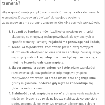
trenera?
Aby ulepszyć swoje pompki, warto zwrócić uwagę na kilka kluczowych
elementów. Dostosowanie ćwiczeń do swojego poziomu
zaawansowania ma ogromne znaczenie. Oto kilka cennych wskazówek:
Zacznij od fundamentów
: jeżeli jesteś nowicjuszem, lepiej
skupić się na mniejszej liczbie powtórzeń, ale wykonanych w
sposób staranny. Pamiętaj, że
jakość ma przewagę nad ilością
.
Technika to podstawa
: zachowanie prawidłowej formy jest
kluczowe dla efektywności oraz unikania kontuzji. Zwracaj uwagę
na pozycję ciała –
kręgosłup powinien być wyprostowany, a
mięśnie brzucha cały czas napięte
.
Eksperymentuj z ustawieniem rąk i stóp
: różne szerokości
rozstawienia rąk oraz położenie stóp mogą wpłynąć na
efektywność ćwiczenia.
Szersze ustawienie angażuje inne
grupy mięśniowe, podczas gdy węższe koncentruje się
głównie na tricepsach
.
Stabilność dzięki napięciu w core’ie
: utrzymywanie napięcia w
mięśniach brzucha pozwala na lepszą stabilizację całego ciała
podczas pompek, co zwiększa skuteczność treningu i chroni