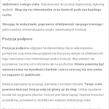
stabilności całego ciała.
Gdy wracasz do pozycji wyjściowej, wykonaj
wydech.
Skup się na równowadze oraz kontroli podczas każdego
ruchu.
Stosując te wskazówki, poprawisz efektywność swojego treningu
i
jednocześnie zminimalizujesz ryzyko ewentualnych kontuzji.
Pozycja podporu
Pozycja podporu
odgrywa fundamentalną rolę w wykonywaniu
pompków, a jej właściwe przyjęcie ma kluczowy wpływ na efektywność
tego ćwiczenia oraz minimalizuje ryzyko kontuzji. Aby ustawić się
poprawnie, zacznij od rozłożenia rąk na podłodze.
Dłonie powinny być
umieszczone na wysokości barków i nieco szerzej niż one same,
co zapewni Ci stabilność.
Kiedy przyjmujesz tę pozycję, pamiętaj o prostym tułowie.
Twoje ciało
powinno tworzyć linię prostą od głowy aż do stóp.
Unikaj opadania
bioder lub wyginania pleców. Dobrze jest także napiąć mięśnie brzucha i
pośladków, ponieważ to dodatkowo wspiera stabilizację ciała.