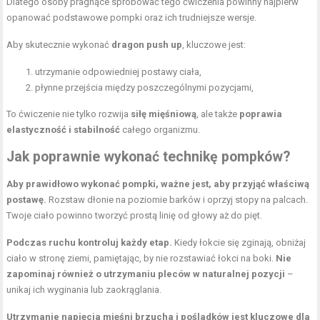
Dlatego osoby pragnące spróbować tego ćwiczenia powinny najpierw
opanować podstawowe pompki oraz ich trudniejsze wersje.
Aby skutecznie wykonać
dragon push up
, kluczowe jest:
utrzymanie odpowiedniej postawy ciała,
płynne przejścia między poszczególnymi pozycjami,
To ćwiczenie nie tylko rozwija
siłę mięśniową
, ale także
poprawia
elastyczność i stabilność
całego organizmu.
Jak poprawnie wykonać technikę pompków?
Aby prawidłowo wykonać pompki, ważne jest, aby przyjąć właściwą
postawę.
Rozstaw dłonie na poziomie barków i oprzyj stopy na palcach.
Twoje ciało powinno tworzyć prostą linię od głowy aż do pięt.
Podczas ruchu kontroluj każdy etap.
Kiedy łokcie się zginają, obniżaj
ciało w stronę ziemi, pamiętając, by nie rozstawiać łokci na boki.
Nie
zapominaj również o utrzymaniu pleców w naturalnej pozycji
–
unikaj ich wyginania lub zaokrąglania.
Utrzymanie napięcia mięśni brzucha i pośladków jest kluczowe dla