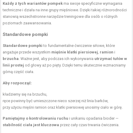
Każdy z tych wariantów pompek
ma swoje specyficzne wymagania
techniczne i działa na inne grupy mięśniowe. Dzięki takiej różnorodności
stanowią wszechstronne narzędzie treningowe dla osób o różnych
poziomach zaawansowania.
Standardowe pompki
Standardowe pompki
to fundamentalne ćwiczenie siłowe, które
angażuje przede wszystkim
mięśnie klatki piersiowej
,
ramion
i
brzucha
. Ważne jest, aby podczas ich wykonywania
utrzymać tułów w
linii prostej
od głowy aż po pięty. Dzięki temu skutecznie wzmacniamy
górną część ciała.
Aby rozpocząć:
kładziemy się na brzuchu,
ręce powinny być umieszczone nieco szerzej niż linia barków,
przy użyciu mięśni ramion oraz klatki piersiowej unosimy ciało w górę.
Pamiętajmy o kontrolowaniu ruchu
i unikaniu opadania bioder —
stabilność ciała jest kluczowa
przez cały czas trwania ćwiczenia.