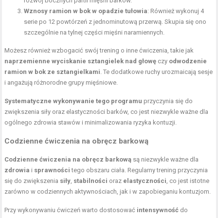
rozwój bocznych partii mięśni barków.
Wznosy ramion w bok w opadzie tułowia
: Również wykonuj 4
serie po 12 powtórzeń z jednominutową przerwą. Skupia się ono
szczególnie na tylnej części mięśni naramiennych.
Możesz również wzbogacić swój trening o inne ćwiczenia, takie jak
naprzemienne wyciskanie sztangielek nad głowę
czy
odwodzenie
ramion w bok ze sztangielkami
. Te dodatkowe ruchy urozmaicają sesje
i angażują różnorodne grupy mięśniowe.
Systematyczne wykonywanie tego programu
przyczynia się do
zwiększenia siły oraz elastyczności barków, co jest niezwykle ważne dla
ogólnego zdrowia stawów i minimalizowania ryzyka kontuzji.
Codzienne ćwiczenia na obręcz barkową
Codzienne ćwiczenia na obręcz barkową
są niezwykle ważne dla
zdrowia
i
sprawności
tego obszaru ciała. Regularny trening przyczynia
się do zwiększenia
siły
,
stabilności
oraz
elastyczności
, co jest istotne
zarówno w codziennych aktywnościach, jak i w zapobieganiu kontuzjom.
Przy wykonywaniu ćwiczeń warto dostosować
intensywność
do