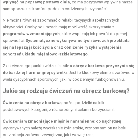
wpłynąć na poprawę postawy ciała
, co ma pozytywny wpływ na nasze
samopoczucie i komfort podczas codziennych czynności.
Nie można również zapominać o rehabilitacyjnych aspektach tych
aktywności. Osoby po urazach mają możliwość skorzystania z
programów wzmacniających
, które wspierają ich powrót do pełnej
sprawności.
Systematyczne wykonywanie tych ćwiczeń przekłada
się na lepszą jakość życia oraz obniżenie ryzyka wystąpienia
schorzeń układu mięśniowo-szkieletowego.
Z estetycznego punktu widzenia,
silna obręcz barkowa przyczynia się
do bardziej harmonijnej sylwetki
. Jest to kluczowy element zarówno w
wielu dyscyplinach sportowych, jak i w codziennym funkcjonowaniu.
Jakie są rodzaje ćwiczeń na obręcz barkową?
Ćwiczenia na obręcz barkową
można podzielić na kilka
podstawowych kategorii, z różnorodnymi celami i korzyściami.
Ćwiczenia wzmacniające mięśnie naramienne
: do najchętniej
wykonywanych należą wyciskanie żołnierskie, wznosy ramion na boki
oraz rotacja zarówno zewnętrzna, jak i wewnętrzna,