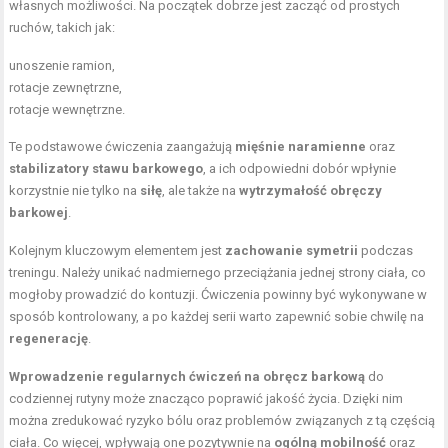
własnych możliwości. Na początek dobrze jest zacząć od prostych
ruchów, takich jak:
unoszenie ramion,
rotacje zewnętrzne,
rotacje wewnętrzne.
Te podstawowe ćwiczenia zaangażują
mięśnie naramienne
oraz
stabilizatory stawu barkowego
, a ich odpowiedni dobór wpłynie
korzystnie nie tylko na
siłę
, ale także na
wytrzymałość obręczy
barkowej
.
Kolejnym kluczowym elementem jest
zachowanie symetrii
podczas
treningu. Należy unikać nadmiernego przeciążania jednej strony ciała, co
mogłoby prowadzić do kontuzji. Ćwiczenia powinny być wykonywane w
sposób kontrolowany, a po każdej serii warto zapewnić sobie chwilę na
regenerację
.
Wprowadzenie regularnych ćwiczeń na obręcz barkową
do
codziennej rutyny może znacząco poprawić jakość życia. Dzięki nim
można zredukować ryzyko bólu oraz problemów związanych z tą częścią
ciała. Co więcej, wpływają one pozytywnie na
ogólną mobilność
oraz