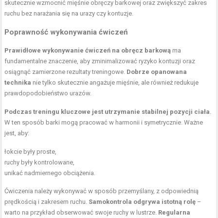
skutecznie wzmocnić
mięśnie obręczy barkowej
oraz zwiększyć zakres
ruchu bez narażania się na urazy czy kontuzje.
Poprawność wykonywania ćwiczeń
Prawidłowe wykonywanie ćwiczeń na obręcz barkową
ma
fundamentalne znaczenie, aby zminimalizować ryzyko kontuzji oraz
osiągnąć zamierzone rezultaty treningowe.
Dobrze opanowana
technika
nie tylko skutecznie angażuje mięśnie, ale również redukuje
prawdopodobieństwo urazów.
Podczas treningu kluczowe jest utrzymanie stabilnej pozycji ciała
.
W ten sposób barki mogą pracować w harmonii i symetrycznie. Ważne
jest, aby:
łokcie były proste,
ruchy były kontrolowane,
unikać nadmiernego obciążenia.
Ćwiczenia należy wykonywać w sposób przemyślany, z odpowiednią
prędkością i zakresem ruchu.
Samokontrola odgrywa istotną rolę
–
warto na przykład obserwować swoje ruchy w lustrze.
Regularna