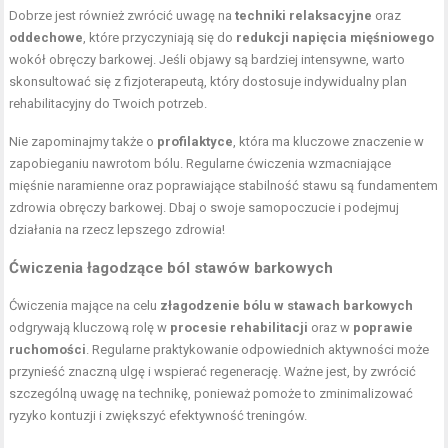
Dobrze jest również zwrócić uwagę na
techniki relaksacyjne
oraz
oddechowe
, które przyczyniają się do
redukcji napięcia mięśniowego
wokół obręczy barkowej. Jeśli objawy są bardziej intensywne, warto
skonsultować się z fizjoterapeutą, który dostosuje indywidualny plan
rehabilitacyjny do Twoich potrzeb.
Nie zapominajmy także o
profilaktyce
, która ma kluczowe znaczenie w
zapobieganiu nawrotom bólu. Regularne
ćwiczenia wzmacniające
mięśnie
naramienne oraz poprawiające stabilność stawu są fundamentem
zdrowia obręczy barkowej. Dbaj o swoje samopoczucie i podejmuj
działania na rzecz lepszego zdrowia!
Ćwiczenia łagodzące ból stawów barkowych
Ćwiczenia mające na celu
złagodzenie bólu w stawach barkowych
odgrywają kluczową rolę w
procesie rehabilitacji
oraz w
poprawie
ruchomości
. Regularne praktykowanie odpowiednich aktywności może
przynieść znaczną ulgę i wspierać regenerację. Ważne jest, by zwrócić
szczególną uwagę na technikę, ponieważ pomoże to zminimalizować
ryzyko kontuzji i zwiększyć efektywność treningów.