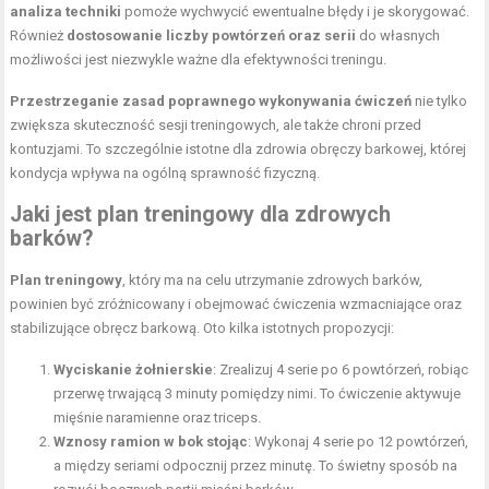
analiza techniki
pomoże wychwycić ewentualne błędy i je skorygować.
Również
dostosowanie liczby powtórzeń oraz serii
do własnych
możliwości jest niezwykle ważne dla efektywności treningu.
Przestrzeganie zasad poprawnego wykonywania ćwiczeń
nie tylko
zwiększa skuteczność sesji treningowych, ale także chroni przed
kontuzjami. To szczególnie istotne dla zdrowia obręczy barkowej, której
kondycja wpływa na ogólną sprawność fizyczną.
Jaki jest plan treningowy dla zdrowych
barków?
Plan treningowy
, który ma na celu utrzymanie zdrowych barków,
powinien być zróżnicowany i obejmować ćwiczenia wzmacniające oraz
stabilizujące obręcz barkową. Oto kilka istotnych propozycji:
Wyciskanie żołnierskie
: Zrealizuj 4 serie po 6 powtórzeń, robiąc
przerwę trwającą 3 minuty pomiędzy nimi. To ćwiczenie aktywuje
mięśnie naramienne oraz triceps.
Wznosy ramion w bok stojąc
: Wykonaj 4 serie po 12 powtórzeń,
a między seriami odpocznij przez minutę. To świetny sposób na