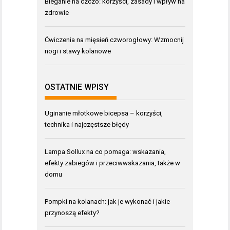
Bieganie na czczo: korzyści, zasady i wpływ na
zdrowie
Ćwiczenia na mięsień czworogłowy: Wzmocnij
nogi i stawy kolanowe
OSTATNIE WPISY
Uginanie młotkowe bicepsa – korzyści,
technika i najczęstsze błędy
Lampa Sollux na co pomaga: wskazania,
efekty zabiegów i przeciwwskazania, także w
domu
Pompki na kolanach: jak je wykonać i jakie
przynoszą efekty?