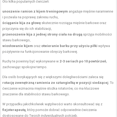
Oto kilka popularnych ćwiczeń:
unoszenie ramion z kijem treningowym
angażuje mięśnie naramienne
i pozwala na poprawę zakresu ruchu,
ściąganie kija za głowę
skutecznie rozciąga mięśnie barkowe oraz
przyczynia się do ich stabilizacji,
przenoszenie kija z jednej strony ciała na drugą
sprzyja mobilności
stawu barkowego,
wiosłowanie kijem
oraz
otwieranie barku przy użyciu piłki
wpływa
pozytywnie na funkcjonowanie obręczy barkowej.
Ruchy te powinny być wykonywane w
2-3 seriach po 10 powtórzeń
,
zachowując spokojne tempo.
Dla osób borykających się z większymi dolegliwościami zaleca się
rotację zewnętrzną ramienia ze sztangielką w pozycji siedzącej
. To
ćwiczenie wzmacnia mięśnie stożka rotatorów, co ma kluczowe
znaczenie dla stabilności stawu barkowego.
W przypadku jakichkolwiek wątpliwości warto skonsultować się z
fizjoterapeutą
, który pomoże dobrać odpowiednie ćwiczenia
dostosowane do Twoich indywidualnych potrzeb.