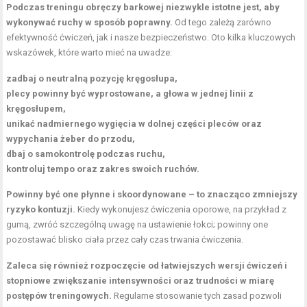
Podczas treningu obręczy barkowej niezwykle istotne jest, aby
wykonywać ruchy w sposób poprawny.
Od tego zależą zarówno
efektywność ćwiczeń, jak i nasze bezpieczeństwo. Oto kilka kluczowych
wskazówek, które warto mieć na uwadze:
zadbaj o neutralną pozycję kręgosłupa,
plecy powinny być wyprostowane, a głowa w jednej linii z
kręgosłupem,
unikać nadmiernego wygięcia w dolnej części pleców oraz
wypychania żeber do przodu,
dbaj o samokontrolę podczas ruchu,
kontroluj tempo oraz zakres swoich ruchów.
Powinny być one płynne i skoordynowane – to znacząco zmniejszy
ryzyko kontuzji.
Kiedy wykonujesz ćwiczenia oporowe, na przykład z
gumą, zwróć szczególną uwagę na ustawienie łokci; powinny one
pozostawać blisko ciała przez cały czas trwania ćwiczenia.
Zaleca się również rozpoczęcie od łatwiejszych wersji ćwiczeń i
stopniowe zwiększanie intensywności oraz trudności w miarę
postępów treningowych.
Regularne stosowanie tych zasad pozwoli