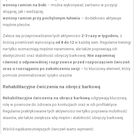
wznosy ramion na boki
– można wykonywać zarówno w pozycji
stojącej, jak i siedzącej,
wznosy ramion przy pochylonym tułowiu
– dodatkowo aktywuje
mięśnie pleców.
Zaleca się przeprowadzanie tych aktywności
2-3 razy w tygodniu
, z
ilością powtórzeń wynoszącą
od 8 do 12
w każdej serii. Regularne treningi
nie tylko wzmacniają mięśnie naramienne, ale także poprawiają ich
elastyczność oraz stabilność obręczy barkowej.
Nie zapominaj
również o odpowiedniej rozgrzewce przed rozpoczęciem ćwiczeń
oraz o rozciąganiu po zakończeniu sesji
– to kluczowy element, który
pomoże zminimalizować ryzyko urazów.
Rehabilitacyjne ćwiczenia na obręcz barkową
Rehabilitacyjne ćwiczenia na obręcz barkową
odgrywają kluczową
rolę w powrocie do zdrowia po kontuzjach oraz w ich profilaktyce.
Regularne praktykowanie tych aktywności nie tylko poprawia mobilność
stawów, ale także zwiększa siłę mięśni i stabilność obręczy barkowej.
Wśród najskuteczniejszych ćwiczeń warto wymienić: