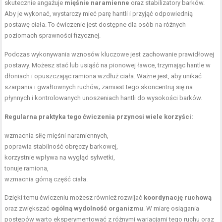
skutecznie angażuje
mięśnie naramienne
oraz stabilizatory barków.
Aby je wykonać, wystarczy mieć parę hantli i przyjąć odpowiednią
postawę ciała. To ćwiczenie jest dostępne dla osób na różnych
poziomach sprawności fizycznej.
Podczas wykonywania wznosów kluczowe jest zachowanie prawidłowej
postawy. Możesz stać lub usiąść na pionowej ławce, trzymając hantle w
dłoniach i opuszczając ramiona wzdłuż ciała. Ważne jest, aby unikać
szarpania i gwałtownych ruchów; zamiast tego skoncentruj się na
płynnych i kontrolowanych unoszeniach hantli do wysokości barków.
Regularna praktyka tego ćwiczenia przynosi wiele korzyści:
wzmacnia siłę mięśni naramiennych,
poprawia stabilność
obręczy barkowej
,
korzystnie wpływa na wygląd sylwetki,
tonuje ramiona,
wzmacnia górną część ciała.
Dzięki temu ćwiczeniu możesz również rozwijać
koordynację ruchową
oraz zwiększać
ogólną
wydolność organizmu
. W miarę osiągania
postępów warto eksperymentować z różnymi wariacjami tego ruchu oraz