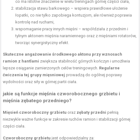
co ma istotne znaczenie w wielu treningach górnej części ciała,
stabilizacja stawu barkowego – wspiera prawidłowe ułożenie
łopatki, co nie tylko zapobiega kontuzjom, ale również poprawia
kontrolę nad ruchami,
wspomaganie pracy innych mięśni – współdziała z przednim i
tylnym aktonem mięśnia naramiennego oraz z mięśniami rotatorów,
tworząc synergistyczny efekt.
Skuteczne angażowanie środkowego aktonu przy wznosach
ramion z hantlami
zwiększa stabilność górnych kończyn i umożliwia
lepsze osiąganie zamierzonych celów treningowych.
Regularne
ćwiczenia tej grupy mięsniowej
prowadzą do ogólnej poprawy
wydolności oraz siły w górnej partii ciała.
jakie są funkcje mięśnia czworobocznego grzbietu i
mięśnia zębatego przedniego?
Mięsień czworoboczny grzbietu
oraz
zębaty przedni
pełnią
niezwykle ważne funkcje w zakresie ruchów ramion i stabilizacji górnej
części ciała.
Czworoboczny grzbietu
jest odpowiedzialny za: