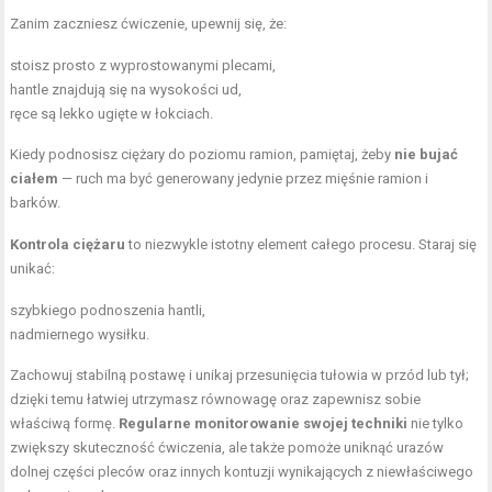
Zanim zaczniesz ćwiczenie, upewnij się, że:
stoisz prosto z wyprostowanymi plecami,
hantle znajdują się na wysokości ud,
ręce są lekko ugięte w łokciach.
Kiedy podnosisz ciężary do poziomu ramion, pamiętaj, żeby
nie bujać
ciałem
— ruch ma być generowany jedynie przez mięśnie ramion i
barków.
Kontrola ciężaru
to niezwykle istotny element całego procesu. Staraj się
unikać:
szybkiego podnoszenia hantli,
nadmiernego wysiłku.
Zachowuj stabilną postawę i unikaj przesunięcia tułowia w przód lub tył;
dzięki temu łatwiej utrzymasz równowagę oraz zapewnisz sobie
właściwą formę.
Regularne monitorowanie swojej techniki
nie tylko
zwiększy skuteczność ćwiczenia, ale także pomoże uniknąć urazów
dolnej części pleców oraz innych kontuzji wynikających z niewłaściwego