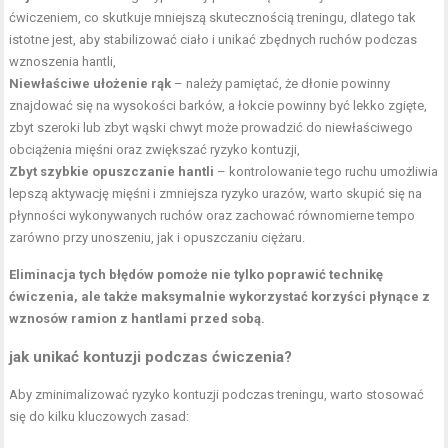
ćwiczeniem, co skutkuje mniejszą skutecznością treningu, dlatego tak
istotne jest, aby stabilizować ciało i unikać zbędnych ruchów podczas
wznoszenia hantli,
Niewłaściwe ułożenie rąk
– należy pamiętać, że dłonie powinny
znajdować się na wysokości barków, a łokcie powinny być lekko zgięte,
zbyt szeroki lub zbyt
wąski chwyt
może prowadzić do niewłaściwego
obciążenia mięśni oraz zwiększać ryzyko kontuzji,
Zbyt szybkie opuszczanie hantli
– kontrolowanie tego ruchu umożliwia
lepszą aktywację mięśni i zmniejsza ryzyko urazów, warto skupić się na
płynności wykonywanych ruchów oraz zachować równomierne tempo
zarówno przy unoszeniu, jak i opuszczaniu ciężaru.
Eliminacja tych błędów pomoże nie tylko poprawić technikę
ćwiczenia, ale także maksymalnie wykorzystać korzyści płynące z
wznosów ramion z hantlami przed sobą.
jak unikać kontuzji podczas ćwiczenia?
Aby zminimalizować ryzyko kontuzji podczas treningu, warto stosować
się do kilku kluczowych zasad: