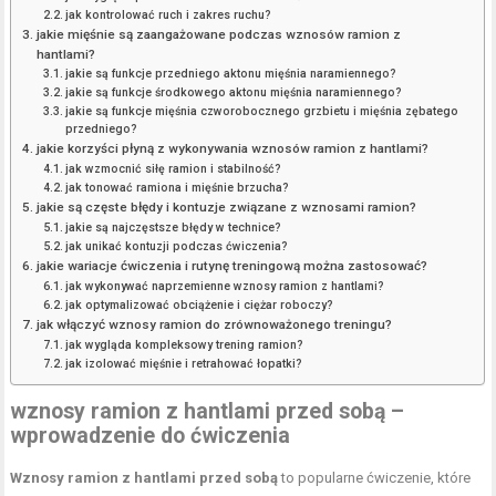
jak kontrolować ruch i zakres ruchu?
jakie mięśnie są zaangażowane podczas wznosów ramion z
hantlami?
jakie są funkcje przedniego aktonu mięśnia naramiennego?
jakie są funkcje środkowego aktonu mięśnia naramiennego?
jakie są funkcje mięśnia czworobocznego grzbietu i mięśnia zębatego
przedniego?
jakie korzyści płyną z wykonywania wznosów ramion z hantlami?
jak wzmocnić siłę ramion i stabilność?
jak tonować ramiona i mięśnie brzucha?
jakie są częste błędy i kontuzje związane z wznosami ramion?
jakie są najczęstsze błędy w technice?
jak unikać kontuzji podczas ćwiczenia?
jakie wariacje ćwiczenia i rutynę treningową można zastosować?
jak wykonywać naprzemienne wznosy ramion z hantlami?
jak optymalizować obciążenie i ciężar roboczy?
jak włączyć wznosy ramion do zrównoważonego treningu?
jak wygląda kompleksowy trening ramion?
jak izolować mięśnie i retrahować łopatki?
wznosy ramion z hantlami przed sobą –
wprowadzenie do ćwiczenia
Wznosy ramion z hantlami przed sobą
to popularne ćwiczenie, które