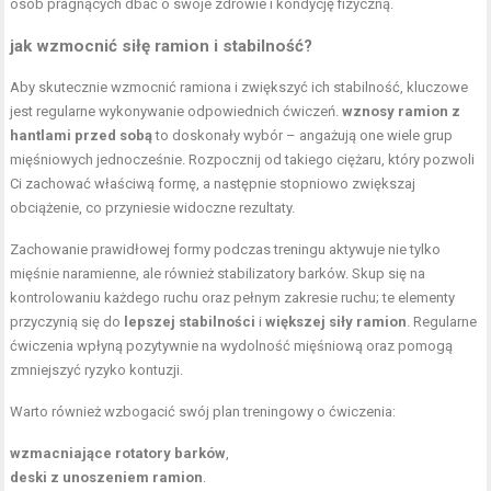
osób pragnących dbać o swoje zdrowie i kondycję fizyczną.
jak wzmocnić siłę ramion i stabilność?
Aby skutecznie wzmocnić ramiona i zwiększyć ich stabilność, kluczowe
jest regularne wykonywanie odpowiednich ćwiczeń.
wznosy ramion z
hantlami przed sobą
to doskonały wybór – angażują one wiele grup
mięśniowych jednocześnie. Rozpocznij od takiego ciężaru, który pozwoli
Ci zachować właściwą formę, a następnie stopniowo zwiększaj
obciążenie, co przyniesie widoczne rezultaty.
Zachowanie prawidłowej formy podczas treningu aktywuje nie tylko
mięśnie naramienne, ale również stabilizatory barków. Skup się na
kontrolowaniu każdego ruchu oraz pełnym zakresie ruchu; te elementy
przyczynią się do
lepszej stabilności
i
większej siły ramion
. Regularne
ćwiczenia wpłyną pozytywnie na wydolność mięśniową oraz pomogą
zmniejszyć ryzyko kontuzji.
Warto również wzbogacić swój plan treningowy o ćwiczenia:
wzmacniające rotatory barków
,
deski z unoszeniem ramion
.