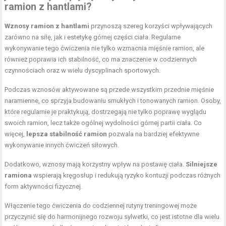
ramion z hantlami?
Wznosy ramion z hantlami
przynoszą szereg korzyści wpływających
zarówno na siłę, jak i estetykę górnej części ciała. Regularne
wykonywanie tego ćwiczenia nie tylko wzmacnia mięśnie ramion, ale
również poprawia ich stabilność, co ma znaczenie w codziennych
czynnościach oraz w wielu dyscyplinach sportowych.
Podczas wznosów aktywowane są przede wszystkim przednie mięśnie
naramienne, co sprzyja budowaniu smukłych i tonowanych ramion. Osoby,
które regularnie je praktykują, dostrzegają nie tylko poprawę wyglądu
swoich ramion, lecz także ogólnej wydolności górnej partii ciała. Co
więcej,
lepsza stabilność ramion
pozwala na bardziej efektywne
wykonywanie innych ćwiczeń siłowych.
Dodatkowo, wznosy mają korzystny wpływ na postawę ciała.
Silniejsze
ramiona
wspierają kręgosłup i redukują ryzyko kontuzji podczas różnych
form aktywności fizycznej.
Włączenie tego ćwiczenia do codziennej rutyny treningowej może
przyczynić się do harmonijnego rozwoju sylwetki, co jest istotne dla wielu