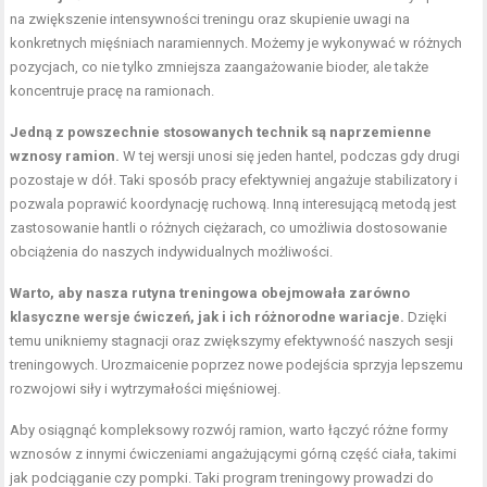
na zwiększenie intensywności treningu oraz skupienie uwagi na
konkretnych mięśniach naramiennych. Możemy je wykonywać w różnych
pozycjach, co nie tylko zmniejsza zaangażowanie bioder, ale także
koncentruje pracę na ramionach.
Jedną z powszechnie stosowanych technik są naprzemienne
wznosy ramion.
W tej wersji unosi się jeden hantel, podczas gdy drugi
pozostaje w dół. Taki sposób pracy efektywniej angażuje stabilizatory i
pozwala poprawić koordynację ruchową. Inną interesującą metodą jest
zastosowanie hantli o różnych ciężarach, co umożliwia dostosowanie
obciążenia do naszych indywidualnych możliwości.
Warto, aby nasza
rutyna treningowa
obejmowała zarówno
klasyczne wersje ćwiczeń, jak i ich różnorodne wariacje.
Dzięki
temu unikniemy stagnacji oraz zwiększymy efektywność naszych sesji
treningowych. Urozmaicenie poprzez nowe podejścia sprzyja lepszemu
rozwojowi siły i wytrzymałości mięśniowej.
Aby osiągnąć kompleksowy rozwój ramion, warto łączyć różne formy
wznosów z innymi ćwiczeniami angażującymi górną część ciała, takimi
jak podciąganie czy pompki. Taki program treningowy prowadzi do