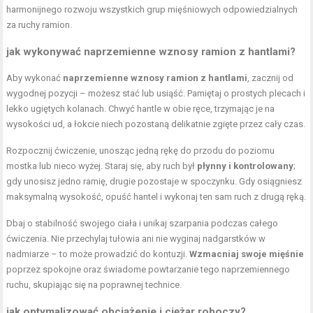
harmonijnego rozwoju wszystkich grup mięśniowych odpowiedzialnych
za ruchy ramion.
jak wykonywać naprzemienne wznosy ramion z hantlami?
Aby wykonać
naprzemienne wznosy ramion z hantlami
, zacznij od
wygodnej pozycji – możesz stać lub usiąść. Pamiętaj o prostych plecach i
lekko ugiętych kolanach. Chwyć hantle w obie ręce, trzymając je na
wysokości ud, a łokcie niech pozostaną delikatnie zgięte przez cały czas.
Rozpocznij ćwiczenie, unosząc jedną rękę do przodu do poziomu
mostka lub nieco wyżej. Staraj się, aby ruch był
płynny i kontrolowany
;
gdy unosisz jedno ramię, drugie pozostaje w spoczynku. Gdy osiągniesz
maksymalną wysokość, opuść hantel i wykonaj ten sam ruch z drugą ręką.
Dbaj o stabilność swojego ciała i unikaj szarpania podczas całego
ćwiczenia. Nie przechylaj tułowia ani nie wyginaj nadgarstków w
nadmiarze – to może prowadzić do kontuzji.
Wzmacniaj swoje mięśnie
poprzez spokojne oraz świadome powtarzanie tego naprzemiennego
ruchu, skupiając się na poprawnej technice.
jak optymalizować obciążenie i ciężar roboczy?