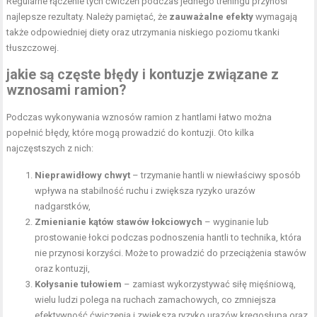
Regularne łączenie tych ćwiczeń podczas jednego treningu przynosi
najlepsze rezultaty. Należy pamiętać, że
zauważalne efekty
wymagają
także odpowiedniej diety oraz utrzymania niskiego poziomu tkanki
tłuszczowej.
jakie są częste błędy i kontuzje związane z
wznosami ramion?
Podczas wykonywania wznosów ramion z hantlami łatwo można
popełnić błędy, które mogą prowadzić do kontuzji. Oto kilka
najczęstszych z nich:
Nieprawidłowy chwyt
– trzymanie hantli w niewłaściwy sposób
wpływa na stabilność ruchu i zwiększa ryzyko urazów
nadgarstków,
Zmienianie kątów stawów łokciowych
– wyginanie lub
prostowanie łokci podczas podnoszenia hantli to technika, która
nie przynosi korzyści. Może to prowadzić do przeciążenia stawów
oraz kontuzji,
Kołysanie tułowiem
– zamiast wykorzystywać siłę mięśniową,
wielu ludzi polega na ruchach zamachowych, co zmniejsza
efektywność ćwiczenia i zwiększa ryzyko urazów kręgosłupa oraz