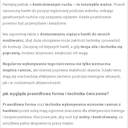
Pamiętaj jednak o
kontrolowanym ruchu – to niezwykle ważne.
Powoli
opuszczaj hantle do pozycji wyjściowej podczas wdechu, unikając
gwałtownych ruchów czy szarpania ciężarem. Każde powtórzenie
powinno być przemyślane i świadome.
Nie zapominaj także o
dostosowaniu ciężaru hantli do swoich
możliwości;
zbyt duże obciążenie może zakłócić technikę i prowadzić
do kontuzji. Zaczynaj od lżejszych hantli, a gdy
twoja siła i technika się
poprawią,
możesz stopniowo zwiększać ich wagę.
Regularne wykonywanie tego ćwiczenia nie tylko wzmacnia
mięśnie ramion,
ale również poprawia stabilność stawów. Dzięki temu
stają się one bardziej efektywne zarówno podczas
treningów siłowych
,
jak i w codziennych aktywnościach.
jak wygląda prawidłowa forma i technika ćwiczenia?
Prawidłowa forma
oraz
technika wykonywania wznosów ramion z
hantlami
przed sobą mają ogromne znaczenie dla efektywności treningu
i bezpieczeństwa. Kluczowe jest, aby ruch był
wolny i kontrolowany
, co
umożliwia pełne skupienie na pracy mięśni.