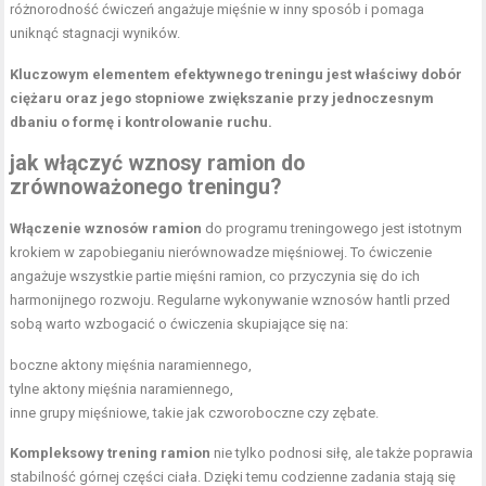
różnorodność ćwiczeń angażuje mięśnie w inny sposób i pomaga
uniknąć stagnacji wyników.
Kluczowym elementem efektywnego treningu jest właściwy dobór
ciężaru oraz jego stopniowe zwiększanie przy jednoczesnym
dbaniu o formę i kontrolowanie ruchu.
jak włączyć wznosy ramion do
zrównoważonego treningu?
Włączenie wznosów ramion
do programu treningowego jest istotnym
krokiem w zapobieganiu nierównowadze mięśniowej. To ćwiczenie
angażuje wszystkie partie mięśni ramion, co przyczynia się do ich
harmonijnego rozwoju. Regularne wykonywanie wznosów hantli przed
sobą warto wzbogacić o ćwiczenia skupiające się na:
boczne aktony mięśnia naramiennego,
tylne aktony mięśnia naramiennego,
inne grupy mięśniowe, takie jak czworoboczne czy zębate.
Kompleksowy trening ramion
nie tylko podnosi siłę, ale także poprawia
stabilność górnej części ciała. Dzięki temu codzienne zadania stają się