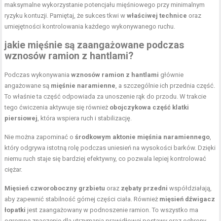
maksymalne wykorzystanie potencjału mięśniowego przy minimalnym
ryzyku kontuzji. Pamiętaj, że sukces tkwi w
właściwej technice
oraz
umiejętności kontrolowania każdego wykonywanego ruchu.
jakie mięśnie są zaangażowane podczas
wznosów ramion z hantlami?
Podczas wykonywania
wznosów ramion z hantlami
głównie
angażowane są
mięśnie naramienne
, a szczególnie ich przednia część.
To właśnie ta część odpowiada za unoszenie rąk do przodu. W trakcie
tego ćwiczenia aktywuje się również
obojczykowa część klatki
piersiowej
, która wspiera ruch i stabilizację.
Nie można zapominać o
środkowym aktonie mięśnia naramiennego
,
który odgrywa istotną rolę podczas uniesień na wysokości barków. Dzięki
niemu ruch staje się bardziej efektywny, co pozwala lepiej kontrolować
ciężar.
Mięsień czworoboczny grzbietu
oraz
zębaty przedni
współdziałają,
aby zapewnić stabilność górnej części ciała. Również
mięsień dźwigacz
łopatki
jest zaangażowany w podnoszenie ramion. To wszystko ma
ogromne znaczenie dla utrzymania prawidłowej postawy oraz ochrony