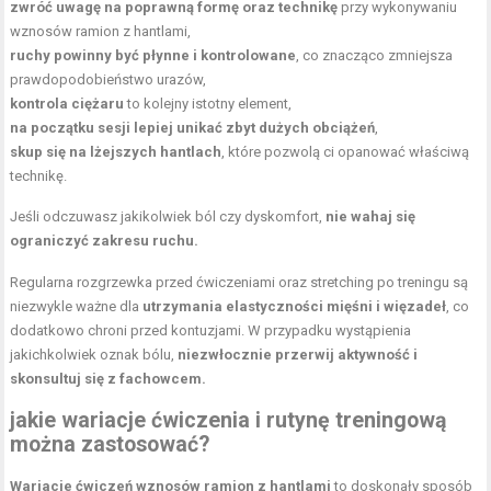
zwróć uwagę na poprawną formę oraz technikę
przy wykonywaniu
wznosów ramion z hantlami,
ruchy powinny być płynne i kontrolowane
, co znacząco zmniejsza
prawdopodobieństwo urazów,
kontrola ciężaru
to kolejny istotny element,
na początku sesji lepiej unikać zbyt dużych obciążeń
,
skup się na lżejszych hantlach
, które pozwolą ci opanować właściwą
technikę.
Jeśli odczuwasz jakikolwiek ból czy dyskomfort,
nie wahaj się
ograniczyć zakresu ruchu.
Regularna rozgrzewka przed ćwiczeniami oraz
stretching po treningu
są
niezwykle ważne dla
utrzymania elastyczności mięśni i więzadeł
, co
dodatkowo chroni przed kontuzjami. W przypadku wystąpienia
jakichkolwiek oznak bólu,
niezwłocznie przerwij aktywność i
skonsultuj się z fachowcem.
jakie wariacje ćwiczenia i rutynę treningową
można zastosować?
Wariacje ćwiczeń wznosów ramion z hantlami
to doskonały sposób