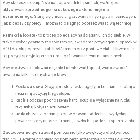
Aby skutecznie skupić się na odpowiednich partiach, ważne jest
aktywowanie
przedniego i środkowego aktonu mięśnia
naramiennego
. Staraj się unikać angażowania innych grup mięśniowych,
jak bicepsy czy plecy – można to osiągnąć poprzez właściwą technikę.
Retrakcja łopatek
to proces polegający na ściąganiu ich do siebie. W
trakcie wykonywania wznosów ramion, świadome przyciąganie łopatek w
dół i do tyłu poprawia stabilność ramion oraz postawę ciała. Utrzymanie
tej pozycji sprzyja lepszemu zaangażowaniu mięśni naramiennych.
Aby efektywnie izolować mięśnie i retrahować łopatki, warto zwrócić
uwagę na kilka istotnych aspektów:
Postawa ciała
: Stojąc prosto z lekko ugiętymi kolanami, zadbaj o
neutralną pozycję kręgosłupa,
Ruch
: Podczas podnoszenia hantli skup się wyłącznie na ruchu
rąk; unikaj kołysania tułowiem,
Oddech
: Nie zapominaj o prawidłowym oddechu – wydychaj
powietrze przy unoszeniu hantli, a wdychaj podczas opuszczania.
Zastosowanie tych zasad
pomoże nie tylko zwiększyć efektywność
treningu, ale także podnieść poziom bezpieczeństwa podczas ćwiczeń.