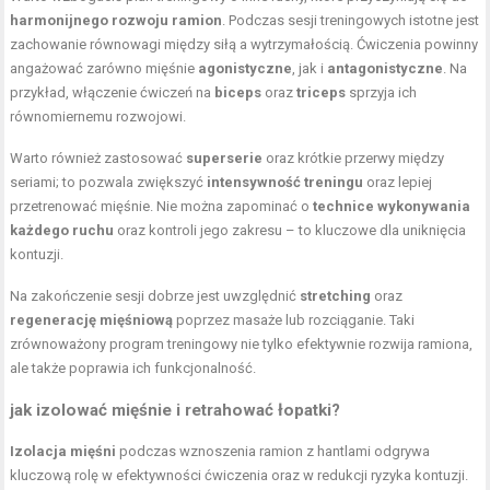
harmonijnego rozwoju ramion
. Podczas sesji treningowych istotne jest
zachowanie równowagi między siłą a wytrzymałością. Ćwiczenia powinny
angażować zarówno mięśnie
agonistyczne
, jak i
antagonistyczne
. Na
przykład, włączenie ćwiczeń na
biceps
oraz
triceps
sprzyja ich
równomiernemu rozwojowi.
Warto również zastosować
superserie
oraz krótkie przerwy między
seriami; to pozwala zwiększyć
intensywność treningu
oraz lepiej
przetrenować mięśnie. Nie można zapominać o
technice wykonywania
każdego ruchu
oraz kontroli jego zakresu – to kluczowe dla uniknięcia
kontuzji.
Na zakończenie sesji dobrze jest uwzględnić
stretching
oraz
regenerację mięśniową
poprzez masaże lub rozciąganie. Taki
zrównoważony program treningowy nie tylko efektywnie rozwija ramiona,
ale także poprawia ich funkcjonalność.
jak izolować mięśnie i retrahować łopatki?
Izolacja mięśni
podczas wznoszenia ramion z hantlami odgrywa
kluczową rolę w efektywności ćwiczenia oraz w redukcji ryzyka kontuzji.