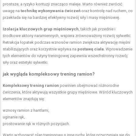
prostsze, a ryzyko kontuzji znacząco maleje. Warto również zwrócić
uwagę na
technikę wykonywania ćwiczeń
oraz kontrolę nad ruchem, co
przekłada się na bardziej efektywny rozwój siły i masy mięśniowej.
Izolacja kluczowych grup mięśniowych
, takich jak przednie i
środkowe aktony naramiennych, wspiera zrównoważony rozwój sylwetki.
Retrakcja łopatek podczas wznosów ramion zwiększa aktywację mięśni
stabilizujących oraz korzystnie wpływa na
postawę ciała
. Wprowadzenie
tych elementów do rutyny treningowej zapewnia wszechstronny rozwój
siły oraz estetyki sylwetki.
jak wygląda kompleksowy trening ramion?
Kompleksowy trening ramion
powinien obejmować różnorodne
ćwiczenia, które aktywują wszystkie grupy mięśniowe. Wśród kluczowych
elementów znajdują się:
wznosy ramion z hantlami,
uginanie rąk,
prostowanie rąk w różnych pozycjach.
Warto wzbogacić plan treningowy o inne ruchy, które przyczyniają się do