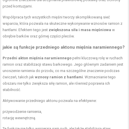
przed kontuzjami.
Współpraca tych wszystkich mięśni tworzy skomplikowaną sieć
wsparcia, która pozwala na skuteczne wykonywanie wznosów ramion z
hantlami. Efektem tego jest
zwiększona
siła i masa mięśniowa
w
obrębie barków oraz górnej części pleców.
jakie są funkcje przedniego aktonu mięśnia naramiennego?
Przedni akton mięśnia naramiennego
pełni kluczową rolę w ruchach
ramion oraz stabilizacji stawu barkowego. Jego głównym zadaniem jest
unoszenie ramienia do przodu, co ma szczególne znaczenie podczas
ćwiczeń, takich jak
wznosy ramion z hantlami
. Wzmacnianie tego
obszaru nie tylko zwiększa siłę ramion, ale również poprawia ich
stabilność.
Aktywowanie przedniego aktonu pozwala na efektywne:
przywodzenie ramienia,
rotację wewnętrzną.
Te funkcje nie tylko wspierają sam ruch, ale także stabilizują staw