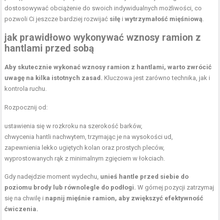
dostosowywać obciążenie do swoich indywidualnych możliwości, co
pozwoli Ci jeszcze bardziej rozwijać
siłę
i
wytrzymałość mięśniową
.
jak prawidłowo wykonywać wznosy ramion z
hantlami przed sobą
Aby skutecznie wykonać wznosy ramion z hantlami, warto zwrócić
uwagę na kilka istotnych zasad.
Kluczowa jest zarówno technika, jak i
kontrola ruchu.
Rozpocznij od:
ustawienia się w rozkroku na szerokość barków,
chwycenia hantli nachwytem, trzymając je na wysokości ud,
zapewnienia lekko ugiętych kolan oraz prostych pleców,
wyprostowanych rąk z minimalnym zgięciem w łokciach.
Gdy nadejdzie moment wydechu,
unieś hantle przed siebie do
poziomu brody lub równolegle do podłogi.
W górnej pozycji zatrzymaj
się na chwilę i
napnij mięśnie ramion, aby zwiększyć efektywność
ćwiczenia.