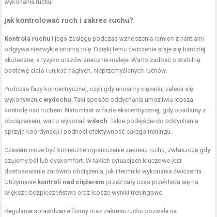
wykonania ruchu.
jak kontrolować ruch i zakres ruchu?
Kontrola ruchu
i jego zasięgu podczas wznoszenia ramion z hantlami
odgrywa niezwykle istotną rolę. Dzięki temu ćwiczenie staje się bardziej
skuteczne, a ryzyko urazów znacznie maleje. Warto zadbać o stabilną
postawę ciała i unikać nagłych, nieprzemyślanych ruchów.
Podczas fazy koncentrycznej, czyli gdy unosimy ciężarki, zaleca się
wykonywanie
wydechu
. Taki sposób oddychania umożliwia lepszą
kontrolę nad ruchem. Natomiast w fazie ekscentrycznej, gdy opadamy z
obciążeniem, warto wykonać
wdech
. Takie podejście do oddychania
sprzyja koordynacji i podnosi efektywność całego treningu.
Czasem może być konieczne ograniczenie zakresu ruchu, zwłaszcza gdy
czujemy ból lub dyskomfort. W takich sytuacjach kluczowe jest
dostosowanie zarówno obciążenia, jak i techniki wykonania ćwiczenia.
Utrzymanie
kontroli nad ciężarem
przez cały czas przekłada się na
większe bezpieczeństwo oraz lepsze wyniki treningowe.
Regularne sprawdzanie formy oraz zakresu ruchu pozwala na