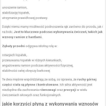
unoszenie ramion,
stabilizację łopatek,
utrzymanie prawidłowej postawy
.
Dzięki niemu mamy możliwość podnoszenia rąk zarówno do przodu, jak i
na boki.
Jest to kluczowe podczas wykonywania ćwiczeń, takich jak
wznosy ramion z hantlami.
Zębaty przedni
odgrywa istotną rolę w:
rotacjach łopatek,
przesuwaniu łopatek w różnych kierunkach,
angażowaniu ramion podczas aktywności fizycznej,
stabilności całej obręczy barkowej.
Te dwa mięśnie współdziałają ze sobą, co sprawia, że
ruchy górnej
części ciała są płynne i kontrolowane.
Ich silna aktywność jest
niezbędna dla zachowania
równowagi
oraz
precyzji
w wielu
ćwiczeniach siłowych oraz funkcjonalnych.
jakie korzyści płyną z wykonywania wznosów