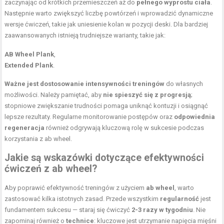
zaczynając od krótkich przemieszczeń aż do
pełnego wyprostu ciała
.
Następnie warto zwiększyć liczbę powtórzeń i wprowadzić dynamiczne
wersje ćwiczeń, takie jak uniesienie kolan w pozycji deski. Dla bardziej
zaawansowanych istnieją trudniejsze warianty, takie jak:
AB Wheel Plank
,
Extended Plank
.
Ważne jest dostosowanie intensywności treningów
do własnych
możliwości. Należy pamiętać, aby
nie spieszyć się z progresją
;
stopniowe zwiększanie trudności pomaga uniknąć kontuzji i osiągnąć
lepsze rezultaty. Regularne monitorowanie postępów oraz
odpowiednia
regeneracja
również odgrywają kluczową rolę w sukcesie podczas
korzystania z ab wheel.
Jakie są wskazówki dotyczące efektywności
ćwiczeń z ab wheel?
Aby poprawić efektywność treningów z użyciem
ab wheel
, warto
zastosować kilka istotnych zasad. Przede wszystkim
regularność
jest
fundamentem sukcesu — staraj się ćwiczyć
2-3 razy w tygodniu
. Nie
zapominaj również o
technice
: kluczowe jest
utrzymanie napięcia mięśni