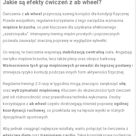
Jakie są efekty ćwiczeń z ab wheel?
Ćwiczenia z
ab wheel
przynoszą szereg korzyści dla kondycji fizycznej.
Przede wszystkim, regularne korzystanie z tego narzędzia wzmacnia
mięśnie brzucha
, co jest kluczowe dla uzyskania efektownego
„sześciopaku”. Intensywny trening mięśni prostych i poprzecznych
pozwala zauważyć znaczną poprawę w wyglądzie sylwetki.
Co więcej, te ćwiczenia wspierają
stabilizację centralną
ciała. Angażują
nie tylko mięśnie brzucha, lecz także plecy oraz obręcz barkową.
Wzmocnienie tych grup mięśniowych prowadzi do lepszej postawy
i
zmniejsza ryzyko kontuzji podczas innych form aktywności fizycznej.
Regularne treningi 2-3 razy w tygodniu mogą znacząco zwiększyć
siłę
oraz
wytrzymałość mięśniową
. Kluczem do skuteczności tych ćwiczeń
jest ich różnorodność oraz prawidłowa technika wykonania. Osoby
korzystające z
ab wheel
często dostrzegają również poprawę
ogólnej
koordynacji ruchowej
, co przekłada się na lepsze wyniki w różnych
dyscyplinach sportowych.
Aby jednak osiągnąć najlepsze rezultaty, warto połączyć te ćwiczenia z
właściwą dietą
oraz
treningiem cardio
. Takie kompleksowe podejście