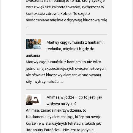
Ćwiczenia na miednicę to temat, który zyskuje
coraz większe zainteresowanie, zwłaszcza w
kontekście zdrowia kobiet. Te często
niedoceniane mięśnie odgrywają kluczową rolę
…
Martwy ciąg rumuński z hantlami:
technika, mięśnie i błędy do
unikania
Martwy ciąg rumuński z hantlami to nie tylko
jedno z najskuteczniejszych ćwiczeń siłowych,
ale również kluczowy element w budowaniu
siły i wytrzymałości …
Ahimsa w jodze – co to jest i jak
wpływa na życie?
Ahimsa, zasada niekrzywdzenia, to
fundamentalny element jogi, który ma swoje
korzenie w starożytnych tekstach, takich jak
Jogasutry Patańdżali. Nie jest to jedynie …