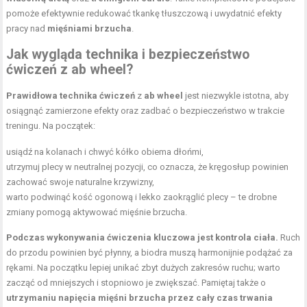
pomoże efektywnie redukować tkankę tłuszczową i uwydatnić efekty
pracy nad
mięśniami brzucha
.
Jak wygląda technika i bezpieczeństwo
ćwiczeń z ab wheel?
Prawidłowa technika ćwiczeń
z
ab wheel
jest niezwykle istotna, aby
osiągnąć zamierzone efekty oraz zadbać o bezpieczeństwo w trakcie
treningu. Na początek:
usiądź na kolanach i chwyć kółko obiema dłońmi,
utrzymuj plecy w neutralnej pozycji, co oznacza, że kręgosłup powinien
zachować swoje naturalne krzywizny,
warto podwinąć kość ogonową i lekko zaokrąglić plecy – te drobne
zmiany pomogą aktywować mięśnie brzucha.
Podczas wykonywania ćwiczenia kluczowa jest kontrola ciała.
Ruch
do przodu powinien być płynny, a biodra muszą harmonijnie podążać za
rękami. Na początku lepiej unikać zbyt dużych zakresów ruchu; warto
zacząć od mniejszych i stopniowo je zwiększać. Pamiętaj także o
utrzymaniu napięcia mięśni brzucha przez cały czas trwania