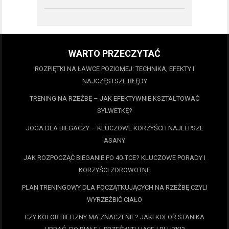
WARTO PRZECZYTAĆ
ROZPIĘTKI NA ŁAWCE POZIOMEJ: TECHNIKA, EFEKTY I
NAJCZĘSTSZE BŁĘDY
TRENING NA RZEŹBĘ – JAK EFEKTYWNIE KSZTAŁTOWAĆ
SYLWETKĘ?
JOGA DLA BIEGACZY – KLUCZOWE KORZYŚCI I NAJLEPSZE
ASANY
JAK ROZPOCZĄĆ BIEGANIE PO 40-TCE? KLUCZOWE PORADY I
KORZYŚCI ZDROWOTNE
PLAN TRENINGOWY DLA POCZĄTKUJĄCYCH NA RZEŹBĘ CZYLI
WYRZEŹBIĆ CIAŁO
CZY KOLOR BIELIZNY MA ZNACZENIE? JAKI KOLOR STANIKA