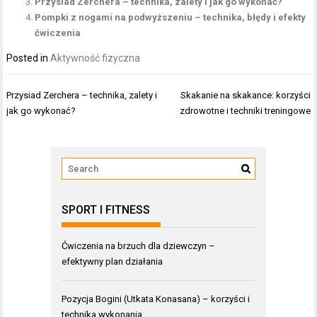
Przysiad Zerchera – technika, zalety i jak go wykonać?
Pompki z nogami na podwyższeniu – technika, błędy i efekty
ćwiczenia
Posted in
Aktywność fizyczna
Nawigacja
Przysiad Zerchera – technika, zalety i
Skakanie na skakance: korzyści
wpisu
jak go wykonać?
zdrowotne i techniki treningowe
SPORT I FITNESS
Ćwiczenia na brzuch dla dziewczyn –
efektywny plan działania
Pozycja Bogini (Utkata Konasana) – korzyści i
technika wykonania