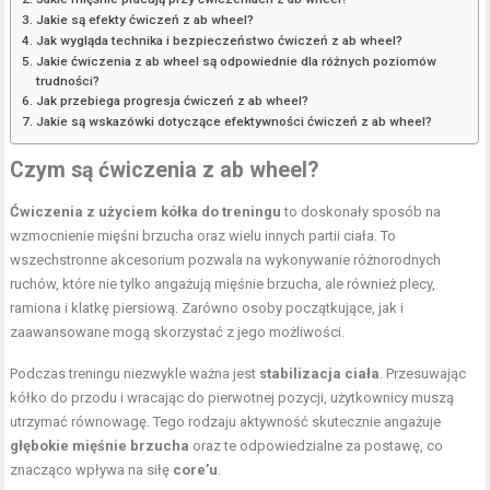
Jakie są efekty ćwiczeń z ab wheel?
Jak wygląda technika i bezpieczeństwo ćwiczeń z ab wheel?
Jakie ćwiczenia z ab wheel są odpowiednie dla różnych poziomów
trudności?
Jak przebiega progresja ćwiczeń z ab wheel?
Jakie są wskazówki dotyczące efektywności ćwiczeń z ab wheel?
Czym są ćwiczenia z ab wheel?
Ćwiczenia z użyciem kółka do treningu
to doskonały sposób na
wzmocnienie mięśni brzucha oraz wielu innych partii ciała. To
wszechstronne akcesorium pozwala na wykonywanie różnorodnych
ruchów, które nie tylko angażują mięśnie brzucha, ale również plecy,
ramiona i klatkę piersiową. Zarówno osoby początkujące, jak i
zaawansowane mogą skorzystać z jego możliwości.
Podczas treningu niezwykle ważna jest
stabilizacja ciała
. Przesuwając
kółko do przodu i wracając do pierwotnej pozycji, użytkownicy muszą
utrzymać równowagę. Tego rodzaju aktywność skutecznie angażuje
głębokie mięśnie brzucha
oraz te odpowiedzialne za postawę, co
znacząco wpływa na siłę
core’u
.