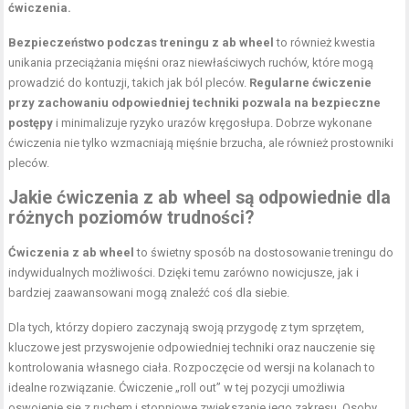
ćwiczenia.
Bezpieczeństwo podczas treningu z ab wheel
to również kwestia
unikania przeciążania mięśni oraz niewłaściwych ruchów, które mogą
prowadzić do kontuzji, takich jak ból pleców.
Regularne ćwiczenie
przy zachowaniu odpowiedniej techniki pozwala na bezpieczne
postępy
i minimalizuje ryzyko urazów kręgosłupa. Dobrze wykonane
ćwiczenia nie tylko wzmacniają mięśnie brzucha, ale również prostowniki
pleców.
Jakie ćwiczenia z ab wheel są odpowiednie dla
różnych poziomów trudności?
Ćwiczenia z ab wheel
to świetny sposób na dostosowanie treningu do
indywidualnych możliwości. Dzięki temu zarówno nowicjusze, jak i
bardziej zaawansowani mogą znaleźć coś dla siebie.
Dla tych, którzy dopiero zaczynają swoją przygodę z tym sprzętem,
kluczowe jest przyswojenie odpowiedniej techniki oraz nauczenie się
kontrolowania własnego ciała. Rozpoczęcie od wersji na kolanach to
idealne rozwiązanie. Ćwiczenie „roll out” w tej pozycji umożliwia
oswojenie się z ruchem i stopniowe zwiększanie jego zakresu. Osoby