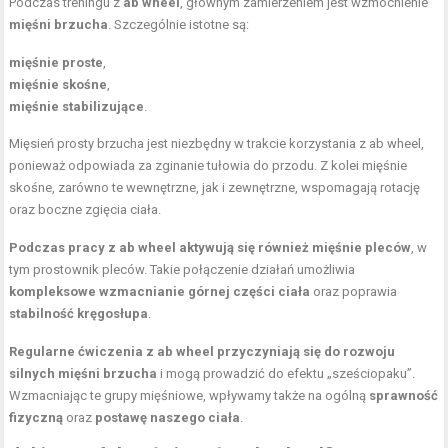
Podczas treningu z
ab wheel
, głównym zamierzeniem jest wzmocnienie
mięśni brzucha
. Szczególnie istotne są:
mięśnie proste
,
mięśnie skośne
,
mięśnie stabilizujące
.
Mięsień prosty brzucha jest niezbędny w trakcie korzystania z ab wheel,
ponieważ odpowiada za zginanie tułowia do przodu. Z kolei mięśnie
skośne, zarówno te wewnętrzne, jak i zewnętrzne, wspomagają rotację
oraz boczne zgięcia ciała.
Podczas pracy z ab wheel aktywują się również mięśnie pleców
, w
tym prostownik pleców. Takie połączenie działań umożliwia
kompleksowe wzmacnianie górnej części ciała
oraz poprawia
stabilność kręgosłupa
.
Regularne ćwiczenia z ab wheel przyczyniają się do rozwoju
silnych mięśni brzucha
i mogą prowadzić do efektu „sześciopaku”.
Wzmacniając te grupy mięśniowe, wpływamy także na ogólną
sprawność
fizyczną
oraz
postawę naszego ciała
.