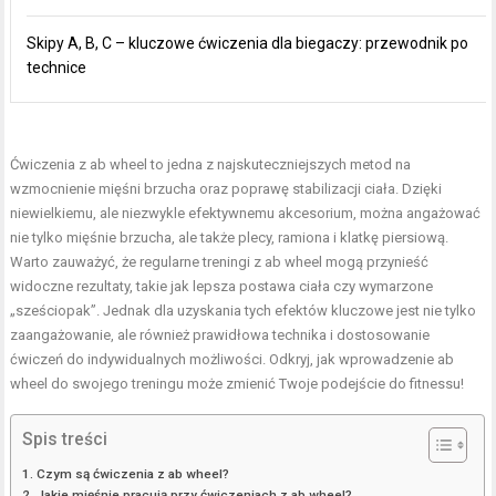
Skipy A, B, C – kluczowe ćwiczenia dla biegaczy: przewodnik po
technice
Ćwiczenia z ab wheel to jedna z najskuteczniejszych metod na
wzmocnienie mięśni brzucha
oraz poprawę stabilizacji ciała. Dzięki
niewielkiemu, ale niezwykle efektywnemu akcesorium, można angażować
nie tylko mięśnie brzucha, ale także plecy, ramiona i klatkę piersiową.
Warto zauważyć, że regularne treningi z ab wheel mogą przynieść
widoczne rezultaty, takie jak
lepsza postawa ciała
czy wymarzone
„sześciopak”. Jednak dla uzyskania tych efektów kluczowe jest nie tylko
zaangażowanie, ale również prawidłowa technika i dostosowanie
ćwiczeń do indywidualnych możliwości. Odkryj, jak wprowadzenie ab
wheel do swojego treningu może zmienić Twoje podejście do fitnessu!
Spis treści
Czym są ćwiczenia z ab wheel?
Jakie mięśnie pracują przy ćwiczeniach z ab wheel?