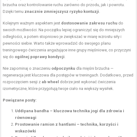
brzucha oraz kontrolowanie ruchu zarówno do przodu, jak i powrotu.
Dzięki temu
znacznie zmniejszysz ryzyko kontuzji
.
Kolejnym ważnym aspektem jest
dostosowanie zakresu ruchu
do
swoich możliwości. Na początku lepiej ograniczyć się do mniejszych
odległości, a potem stopniowo je zwiększać w miarę wzrostu siły i
pewności siebie. Warto także wprowadzić do swojego planu
treningowego ćwiczenia angażujące inne grupy mięśniowe, co przyczyni
się do
ogólnej poprawy kondycji
.
Nie zapominaj o znaczeniu
odpoczynku
dla mięśni brzucha —
regeneracja jest kluczowa dla postępów w treningach. Dodatkowo, przed
rozpoczęciem sesji z
ab wheel
dobrze jest wykonać ćwiczenia
izometryczne, które przygotują twoje ciało na większy wysiłek.
Powiązane posty:
Uddiyana bandha – kluczowa technika jogi dla zdrowia i
równowagi
Prostowanie ramion z hantlami – technika, korzyści i
wskazówki