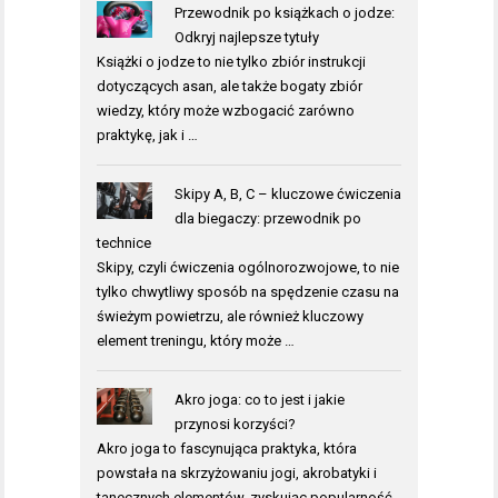
Przewodnik po książkach o jodze:
Odkryj najlepsze tytuły
Książki o jodze to nie tylko zbiór instrukcji
dotyczących asan, ale także bogaty zbiór
wiedzy, który może wzbogacić zarówno
praktykę, jak i …
Skipy A, B, C – kluczowe ćwiczenia
dla biegaczy: przewodnik po
technice
Skipy, czyli ćwiczenia ogólnorozwojowe, to nie
tylko chwytliwy sposób na spędzenie czasu na
świeżym powietrzu, ale również kluczowy
element treningu, który może …
Akro joga: co to jest i jakie
przynosi korzyści?
Akro joga to fascynująca praktyka, która
powstała na skrzyżowaniu jogi, akrobatyki i
tanecznych elementów, zyskując popularność