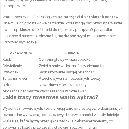
samopoczucia.
Warto również mieć ze sobą zestaw
narzędzi do drobnych napraw
.
Obejmuje on podstawowe narzędzia, które mogą być przydatne w razie
awarii, np. klucze do kół, łatki do dętek czy pompki. W przypadku
nieprzewidzianych okoliczności, możliwość szybkiej naprawy może
uratować wycieczkę.
Akcesorium
Funkcja
Kask
Ochrona głowy w razie upadku
Oświetlenie
Zwiększenie widoczności w ciemności
Dzwonek
Sygnalizowanie swojej obecności
Torba na rower
Przechowywanie niezbędnych rzeczy
Bidon
Nawodnienie podczas jazdy
Akcesoria naprawcze
Szybka reakcja w razie awarii
Jakie trasy rowerowe warto wybrać?
Wybór tras rowerowych, które oferują zarówno estetyczne doznania, jak i
różnorodne wyzwania, jest kluczowy dla przyjemności z jazdy. Istnieje
wiele tras, które łączą przepiękne widoki z ciekawymi terenami, co
sprawia, że każda przejażdżka staje się niezapomnianym