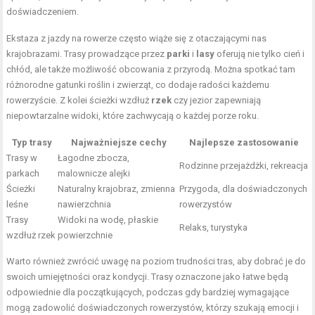
doświadczeniem.
Ekstaza z jazdy na rowerze często wiąże się z otaczającymi nas
krajobrazami. Trasy prowadzące przez
parki
i
lasy
oferują nie tylko cień i
chłód, ale także możliwość obcowania z przyrodą. Można spotkać tam
różnorodne gatunki roślin i zwierząt, co dodaje radości każdemu
rowerzyście. Z kolei ścieżki wzdłuż
rzek
czy jezior zapewniają
niepowtarzalne widoki, które zachwycają o każdej porze roku.
Typ trasy
Najważniejsze cechy
Najlepsze zastosowanie
Trasy w
Łagodne zbocza,
Rodzinne przejażdżki, rekreacja
parkach
malownicze alejki
Ścieżki
Naturalny krajobraz, zmienna
Przygoda, dla doświadczonych
leśne
nawierzchnia
rowerzystów
Trasy
Widoki na wodę, płaskie
Relaks, turystyka
wzdłuż rzek
powierzchnie
Warto również zwrócić uwagę na poziom trudności tras, aby dobrać je do
swoich umiejętności oraz kondycji. Trasy oznaczone jako łatwe będą
odpowiednie dla początkujących, podczas gdy bardziej wymagające
mogą zadowolić doświadczonych rowerzystów, którzy szukają emocji i