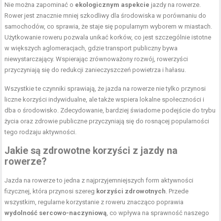
Nie można zapominać o
ekologicznym aspekcie
jazdy na rowerze.
Rower jest znacznie mniej szkodliwy dla środowiska w porównaniu do
samochodów, co sprawia, że staje się popularnym wyborem w miastach.
Użytkowanie roweru pozwala unikać korków, co jest szczególnie istotne
w większych aglomeracjach, gdzie transport publiczny bywa
niewystarczający. Wspierając zrównoważony rozwój, rowerzyści
przyczyniają się do redukcji zanieczyszczeń powietrza i hałasu.
Wszystkie te czynniki sprawiają, że jazda na rowerze nie tylko przynosi
liczne korzyści indywidualne, ale także wspiera lokalne społeczności i
dba o środowisko. Zdecydowanie, bardziej świadome podejście do trybu
życia oraz zdrowie publiczne przyczyniają się do rosnącej popularności
tego rodzaju aktywności.
Jakie są zdrowotne korzyści z jazdy na
rowerze?
Jazda na rowerze to jedna z najprzyjemniejszych form aktywności
fizycznej, która przynosi szereg
korzyści zdrowotnych
. Przede
wszystkim, regularne korzystanie z roweru znacząco poprawia
wydolność sercowo-naczyniową
, co wpływa na sprawność naszego