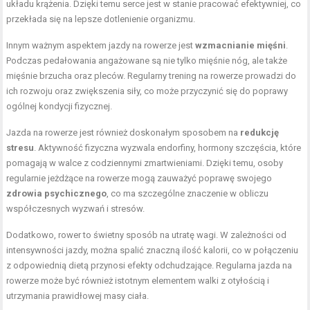
układu krążenia. Dzięki temu serce jest w stanie pracować efektywniej, co
przekłada się na lepsze dotlenienie organizmu.
Innym ważnym aspektem jazdy na rowerze jest
wzmacnianie mięśni
.
Podczas pedałowania angażowane są nie tylko mięśnie nóg, ale także
mięśnie brzucha oraz pleców. Regularny trening na rowerze prowadzi do
ich rozwoju oraz zwiększenia siły, co może przyczynić się do poprawy
ogólnej kondycji fizycznej.
Jazda na rowerze jest również doskonałym sposobem na
redukcję
stresu
. Aktywność fizyczna wyzwala endorfiny, hormony szczęścia, które
pomagają w walce z codziennymi zmartwieniami. Dzięki temu, osoby
regularnie jeżdżące na rowerze mogą zauważyć poprawę swojego
zdrowia psychicznego
, co ma szczególne znaczenie w obliczu
współczesnych wyzwań i stresów.
Dodatkowo, rower to świetny sposób na utratę wagi. W zależności od
intensywności jazdy, można spalić znaczną ilość kalorii, co w połączeniu
z odpowiednią dietą przynosi efekty odchudzające. Regularna jazda na
rowerze może być również istotnym elementem walki z otyłością i
utrzymania prawidłowej masy ciała.