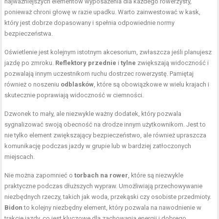
najważniejszych elementów wyposażenia dla każdego rowerzysty,
ponieważ chroni głowę w razie upadku. Warto zainwestować w kask,
który jest dobrze dopasowany i spełnia odpowiednie normy
bezpieczeństwa.
Oświetlenie jest kolejnym istotnym akcesorium, zwłaszcza jeśli planujesz
jazdę po zmroku.
Reflektory przednie
i
tylne
zwiększają widoczność i
pozwalają innym uczestnikom ruchu dostrzec rowerzystę. Pamiętaj
również o noszeniu
odblasków
, które są obowiązkowe w wielu krajach i
skutecznie poprawiają widoczność w ciemności.
Dzwonek to mały, ale niezwykle ważny dodatek, który pozwala
sygnalizować swoją obecność na drodze innym użytkownikom. Jest to
nie tylko element zwiększający bezpieczeństwo, ale również upraszcza
komunikację podczas jazdy w grupie lub w bardziej zatłoczonych
miejscach.
Nie można zapomnieć o
torbach na rower
, które są niezwykle
praktyczne podczas dłuższych wypraw. Umożliwiają przechowywanie
niezbędnych rzeczy, takich jak woda, przekąski czy osobiste przedmioty.
Bidon
to kolejny niezbędny element, który pozwala na nawodnienie w
trakcie jazdy, co jest kluczowe dla zachowania energii i dobrego