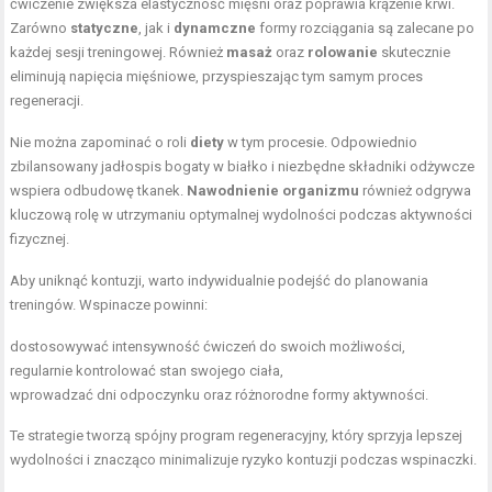
ćwiczenie zwiększa elastyczność mięśni oraz poprawia krążenie krwi.
Zarówno
statyczne
, jak i
dynamczne
formy rozciągania są zalecane po
każdej sesji treningowej. Również
masaż
oraz
rolowanie
skutecznie
eliminują napięcia mięśniowe, przyspieszając tym samym proces
regeneracji.
Nie można zapominać o roli
diety
w tym procesie. Odpowiednio
zbilansowany jadłospis bogaty w białko i niezbędne składniki odżywcze
wspiera odbudowę tkanek.
Nawodnienie organizmu
również odgrywa
kluczową rolę w utrzymaniu optymalnej wydolności podczas aktywności
fizycznej.
Aby uniknąć kontuzji, warto indywidualnie podejść do planowania
treningów. Wspinacze powinni:
dostosowywać intensywność ćwiczeń do swoich możliwości,
regularnie kontrolować stan swojego ciała,
wprowadzać dni odpoczynku oraz różnorodne formy aktywności.
Te strategie tworzą spójny program regeneracyjny, który sprzyja lepszej
wydolności i znacząco minimalizuje ryzyko kontuzji podczas wspinaczki.