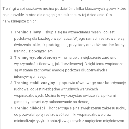
Treningi wspinaczkowe można podzielić na kilka kluczowych typów, które
są niezwykle istotne dla osiągnięcia sukcesu w tej dziedzinie. Oto
najważniejsze z nich:
Trening siłowy
– skupia się na wzmacnianiu mięśni, co jest
podstawą dla każdego wspinacza. W jego ramach realizowane są
ćwiczenia takie jak podciąganie, przysiady oraz różnorodne formy
treningu z obciążeniem,
Trening wydolnościowy
– ma na celu zwiększenie zarówno
wytrzymałości tlenowej, jak i beztlenowej. Dzięki temu wspinacze
są w stanie zachować energię podczas długotrwałych i
intensywnych sesji,
Trening stabilizacyjny
– poprawia równowagę oraz koordynację
ruchową, co jest niezbędne w trudnych warunkach
wspinaczkowych. Można tu wykorzystać ćwiczenia z piłkami
gimnastycznymi czy balansowanie na desce,
Trening gibkości
– koncentruje się na zwiększeniu zakresu ruchu,
co pozwala lepiej realizować techniki wspinaczkowe oraz
minimalizuje ryzyko kontuzji związanych z napięciem mięśniowym.