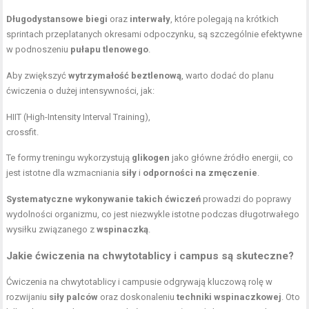
Długodystansowe biegi
oraz
interwały
, które polegają na krótkich
sprintach przeplatanych okresami odpoczynku, są szczególnie efektywne
w podnoszeniu
pułapu tlenowego
.
Aby zwiększyć
wytrzymałość beztlenową
, warto dodać do planu
ćwiczenia o dużej intensywności, jak:
HIIT (High-Intensity Interval Training),
crossfit.
Te formy treningu wykorzystują
glikogen
jako główne źródło energii, co
jest istotne dla wzmacniania
siły
i
odporności na zmęczenie
.
Systematyczne wykonywanie takich ćwiczeń
prowadzi do poprawy
wydolności organizmu, co jest niezwykle istotne podczas długotrwałego
wysiłku związanego z
wspinaczką
.
Jakie ćwiczenia na chwytotablicy i campus są skuteczne?
Ćwiczenia na chwytotablicy i campusie odgrywają kluczową rolę w
rozwijaniu
siły palców
oraz doskonaleniu
techniki wspinaczkowej
. Oto