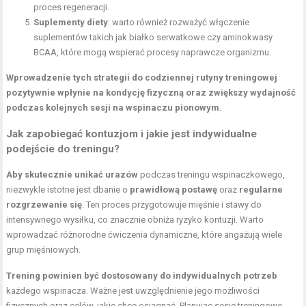
proces regeneracji.
Suplementy diety
: warto również rozważyć włączenie
suplementów takich jak białko serwatkowe czy aminokwasy
BCAA, które mogą wspierać procesy naprawcze organizmu.
Wprowadzenie tych strategii do codziennej rutyny treningowej
pozytywnie wpłynie na kondycję fizyczną oraz zwiększy wydajność
podczas kolejnych sesji na wspinaczu pionowym.
Jak zapobiegać kontuzjom i jakie jest indywidualne
podejście do treningu?
Aby skutecznie unikać urazów
podczas treningu wspinaczkowego,
niezwykle istotne jest dbanie o
prawidłową postawę
oraz
regularne
rozgrzewanie się
. Ten proces przygotowuje mięśnie i stawy do
intensywnego wysiłku, co znacznie obniża ryzyko kontuzji. Warto
wprowadzać różnorodne ćwiczenia dynamiczne, które angażują wiele
grup mięśniowych.
Trening powinien być dostosowany do indywidualnych potrzeb
każdego wspinacza. Ważne jest uwzględnienie jego możliwości
fizycznych oraz celów, jakie chce osiągnąć. Planując sesje treningowe,