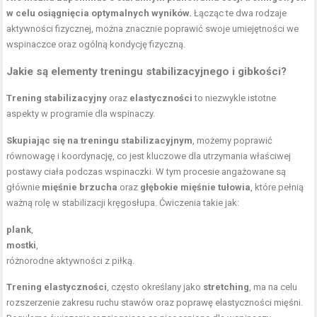
w celu osiągnięcia optymalnych wyników.
Łącząc te dwa rodzaje
aktywności fizycznej, można znacznie poprawić swoje umiejętności we
wspinaczce oraz ogólną kondycję fizyczną.
Jakie są elementy treningu stabilizacyjnego i gibkości?
Trening stabilizacyjny
oraz
elastyczności
to niezwykle istotne
aspekty w programie dla wspinaczy.
Skupiając się na treningu stabilizacyjnym
, możemy poprawić
równowagę i koordynację, co jest kluczowe dla utrzymania właściwej
postawy ciała podczas wspinaczki. W tym procesie angażowane są
głównie
mięśnie brzucha
oraz
głębokie
mięśnie tułowia
, które pełnią
ważną rolę w stabilizacji kręgosłupa. Ćwiczenia takie jak:
plank
,
mostki
,
różnorodne aktywności z piłką.
Trening elastyczności
, często określany jako
stretching
, ma na celu
rozszerzenie zakresu ruchu stawów oraz poprawę elastyczności mięśni.