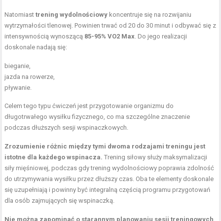
Natomiast
trening wydolnościowy
koncentruje się na rozwijaniu
wytrzymałości tlenowej. Powinien trwać od 20 do 30 minut i odbywać się z
intensywnością wynoszącą
85-95% VO2 Max
. Do jego realizacji
doskonale nadają się:
bieganie,
jazda na rowerze,
pływanie.
Celem tego typu ćwiczeń jest przygotowanie organizmu do
długotrwałego wysiłku fizycznego, co ma szczególne znaczenie
podczas dłuższych sesji wspinaczkowych.
Zrozumienie różnic między tymi dwoma rodzajami treningu jest
istotne dla każdego wspinacza.
Trening siłowy służy maksymalizacji
siły mięśniowej, podczas gdy trening wydolnościowy poprawia zdolność
do utrzymywania wysiłku przez dłuższy czas. Oba te elementy doskonale
się uzupełniają i powinny być integralną częścią programu przygotowań
dla osób zajmujących się wspinaczką.
Nie można zapominać o starannym planowaniu sesji treningowych