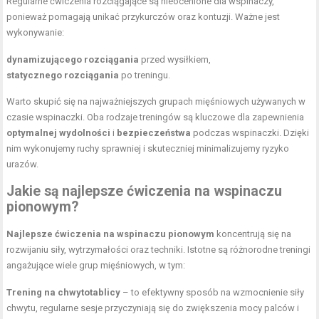
Regularne ćwiczenia rozciągające są nieocenione dla wspinaczy,
ponieważ pomagają unikać przykurczów oraz kontuzji. Ważne jest
wykonywanie:
dynamizującego rozciągania
przed wysiłkiem,
statycznego rozciągania
po treningu.
Warto skupić się na najważniejszych grupach mięśniowych używanych w
czasie wspinaczki. Oba rodzaje treningów są kluczowe dla zapewnienia
optymalnej wydolności
i
bezpieczeństwa
podczas wspinaczki. Dzięki
nim wykonujemy ruchy sprawniej i skuteczniej minimalizujemy ryzyko
urazów.
Jakie są najlepsze ćwiczenia na wspinaczu
pionowym?
Najlepsze ćwiczenia na wspinaczu pionowym
koncentrują się na
rozwijaniu siły, wytrzymałości oraz techniki. Istotne są różnorodne treningi
angażujące wiele grup mięśniowych, w tym:
Trening na chwytotablicy
– to efektywny sposób na wzmocnienie siły
chwytu, regularne sesje przyczyniają się do zwiększenia mocy palców i