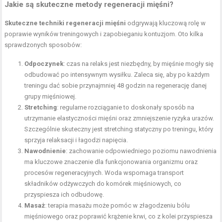
Jakie są skuteczne metody regeneracji mięśni?
Skuteczne techniki regeneracji mięśni
odgrywają kluczową rolę w
poprawie wyników treningowych i zapobieganiu kontuzjom. Oto kilka
sprawdzonych sposobów:
Odpoczynek
: czas na relaks jest niezbędny, by mięśnie mogły się
odbudować po intensywnym wysiłku. Zaleca się, aby po każdym
treningu dać sobie przynajmniej 48 godzin na regenerację danej
grupy mięśniowej.
Stretching
: regularne rozciąganie to doskonały sposób na
utrzymanie elastyczności mięśni oraz zmniejszenie ryzyka urazów.
Szczególnie skuteczny jest stretching statyczny po treningu, który
sprzyja relaksacji i łagodzi napięcia.
Nawodnienie
: zachowanie odpowiedniego poziomu nawodnienia
ma kluczowe znaczenie dla funkcjonowania organizmu oraz
procesów regeneracyjnych. Woda wspomaga transport
składników odżywczych do komórek mięśniowych, co
przyspiesza ich odbudowę.
Masaż
: terapia masażu może pomóc w złagodzeniu bólu
mięśniowego oraz poprawić krążenie krwi, co z kolei przyspiesza