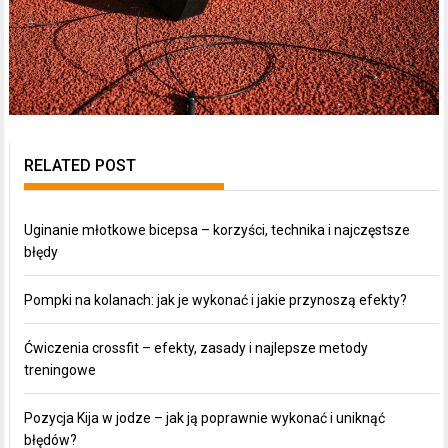
RELATED POST
Uginanie młotkowe bicepsa – korzyści, technika i najczęstsze
błędy
Pompki na kolanach: jak je wykonać i jakie przynoszą efekty?
Ćwiczenia crossfit – efekty, zasady i najlepsze metody
treningowe
Pozycja Kija w jodze – jak ją poprawnie wykonać i uniknąć
błędów?