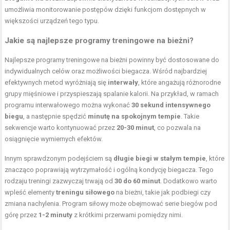
umożliwia monitorowanie postępów dzięki funkcjom dostępnych w
większości urządzeń tego typu.
Jakie są najlepsze programy treningowe na bieżni?
Najlepsze programy treningowe na bieżni powinny być dostosowane do
indywidualnych celów oraz możliwości biegacza. Wśród najbardziej
efektywnych metod wyróżniają się
interwały
, które angażują różnorodne
grupy mięśniowe i przyspieszają spalanie kalorii. Na przykład, w ramach
programu interwałowego można wykonać
30 sekund intensywnego
biegu
, a następnie spędzić
minutę na spokojnym tempie
. Takie
sekwencje warto kontynuować przez
20-30 minut
, co pozwala na
osiągnięcie wymiernych efektów.
Innym sprawdzonym podejściem są
długie biegi w stałym tempie
, które
znacząco poprawiają wytrzymałość i ogólną kondycję biegacza. Tego
rodzaju treningi zazwyczaj trwają od
30 do 60 minut
. Dodatkowo warto
wpleść elementy
treningu siłowego
na bieżni, takie jak podbiegi czy
zmiana nachylenia. Program siłowy może obejmować serie biegów pod
górę przez
1-2 minuty
z krótkimi przerwami pomiędzy nimi.