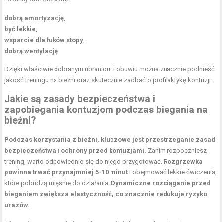
dobrą amortyzację
,
być lekkie
,
wsparcie dla łuków stopy
,
dobrą wentylację
.
Dzięki właściwie dobranym ubraniom i obuwiu można znacznie podnieść
jakość treningu na bieżni oraz skutecznie zadbać o profilaktykę kontuzji.
Jakie są zasady bezpieczeństwa i
zapobiegania kontuzjom podczas biegania na
bieżni?
Podczas korzystania z bieżni, kluczowe jest przestrzeganie zasad
bezpieczeństwa i ochrony przed kontuzjami.
Zanim rozpoczniesz
trening, warto odpowiednio się do niego przygotować.
Rozgrzewka
powinna trwać przynajmniej 5-10 minut
i obejmować lekkie ćwiczenia,
które pobudzą mięśnie do działania.
Dynamiczne rozciąganie przed
bieganiem zwiększa elastyczność, co znacznie redukuje ryzyko
urazów.