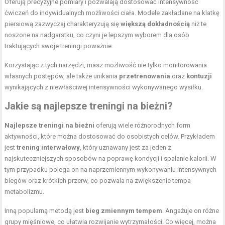
Oferują precyzyjne pomiary i pozwalają dostosować intensywność
ćwiczeń do indywidualnych możliwości ciała. Modele zakładane na klatkę
piersiową zazwyczaj charakteryzują się
większą dokładnością
niż te
noszone na nadgarstku, co czyni je lepszym wyborem dla osób
traktujących swoje treningi poważnie.
Korzystając z tych narzędzi, masz możliwość nie tylko monitorowania
własnych postępów, ale także unikania
przetrenowania
oraz
kontuzji
wynikających z niewłaściwej intensywności wykonywanego wysiłku.
Jakie są najlepsze treningi na bieżni?
Najlepsze treningi na bieżni
oferują wiele różnorodnych form
aktywności, które można dostosować do osobistych celów. Przykładem
jest
trening interwałowy
, który uznawany jest za jeden z
najskuteczniejszych sposobów na poprawę kondycji i spalanie kalorii. W
tym przypadku polega on na naprzemiennym wykonywaniu intensywnych
biegów oraz krótkich przerw, co pozwala na zwiększenie tempa
metabolizmu.
Inną popularną metodą jest
bieg zmiennym tempem
. Angażuje on różne
grupy mięśniowe, co ułatwia rozwijanie wytrzymałości. Co więcej, można