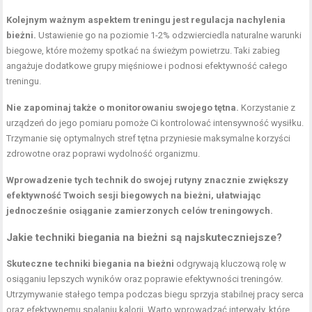
Kolejnym ważnym aspektem treningu jest regulacja nachylenia
bieżni.
Ustawienie go na poziomie 1-2% odzwierciedla naturalne warunki
biegowe, które możemy spotkać na świeżym powietrzu. Taki zabieg
angażuje dodatkowe grupy mięśniowe i podnosi efektywność całego
treningu.
Nie zapominaj także o monitorowaniu swojego tętna.
Korzystanie z
urządzeń do jego pomiaru pomoże Ci kontrolować
intensywność wysiłku
.
Trzymanie się optymalnych stref tętna przyniesie maksymalne korzyści
zdrowotne oraz poprawi wydolność organizmu.
Wprowadzenie tych technik do swojej rutyny znacznie zwiększy
efektywność Twoich sesji biegowych na bieżni, ułatwiając
jednocześnie osiąganie zamierzonych celów treningowych.
Jakie techniki biegania na bieżni są najskuteczniejsze?
Skuteczne techniki biegania na bieżni
odgrywają kluczową rolę w
osiąganiu lepszych wyników oraz poprawie efektywności treningów.
Utrzymywanie stałego tempa podczas biegu sprzyja stabilnej pracy serca
oraz efektywnemu spalaniu kalorii. Warto wprowadzać interwały, które