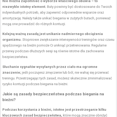
Nie można zapomnieć o wyborze właściwego obuwia – to
niezwykle istotny element.
Buty powinny być dostosowane do Twoich
indywidualnych potrzeb, aby zapewnić odpowiednie wsparcie oraz
amortyzację. Należy także unikać biegania w zużytych butach, ponieważ
mogą one prowadzić do różnych kontuzji.
Kolejną ważną zasadą jest unikanie nadmiernego obciążenia
organizmu.
Stopniowe zwiększanie intensywności treningów oraz czasu
spędzonego na bieżni pomoże Ci uniknąć przetrenowania. Regularne
przerwy podczas dłuższych sesji są równie istotne dla zachowania
bezpieczeństwa.
Słuchanie sygnałów wysyłanych przez ciało ma ogromne
znaczenie;
jeśli poczujesz zmęczenie lub ból, nie wahaj się przerwać
treningu. Przestrzegając tych zasad, możesz skutecznie zminimalizować
ryzyko kontuzji podczas biegania na bieżni.
Jakie są zasady bezpieczeństwa podczas biegania na
bieżni?
Podczas korzystania z bieżni, istotne jest przestrzeganie kilku
kluczowych zasad bezpieczeństwa,
które mogą znacznie obniżyć