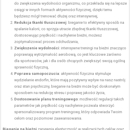
do zwiększenia wydolności organizmu, co przekłada się na lepsze
osiągi w innych formach aktywności fizycznej, dzięki temu
będziesz mógł trenować dłużej oraz intensywniej,
Redukcja tkanki tłuszczowej
: bieganie to efektywny sposób na
spalanie kalorii, co sprzyja utracie zbędnej tkanki tłuszczowej,
dostosowując prędkość i nachylenie bieżni, możesz
zoptymalizować proces odchudzania,
Zwiększenie wydolności
: intensywne treningi na bieżni znacząco
poprawiają wytrzymałość aerobową, co jest kluczowe zarówno
dla sportowców, jak i dla osób chcących zwiększyć swoją ogólną
sprawność fizyczną,
Poprawa samopoczucia
: aktywność fizyczna stymuluje
wydzielanie endorfin, które mają pozytywny wpływ na nasz nastrój
oraz stan psychiczny, bieganie na bieżni może być doskonałym
sposobem na redukcję stresu i poprawę jakości życia,
Dostosowanie planu treningowego
: możliwość regulacji takich
parametrów jak prędkość czy nachylenie pozwala stworzyć
spersonalizowany program treningowy, który odpowiada Twoim
celom oraz poziomowi zaawansowania.
Bieganie na bieżni
zapewnia elastyczność w realizacji tych celów oraz