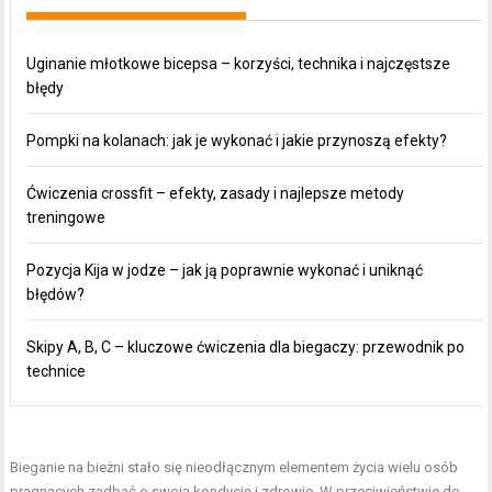
Uginanie młotkowe bicepsa – korzyści, technika i najczęstsze
błędy
Pompki na kolanach: jak je wykonać i jakie przynoszą efekty?
Ćwiczenia crossfit – efekty, zasady i najlepsze metody
treningowe
Pozycja Kija w jodze – jak ją poprawnie wykonać i uniknąć
błędów?
Skipy A, B, C – kluczowe ćwiczenia dla biegaczy: przewodnik po
technice
Bieganie na bieżni stało się nieodłącznym elementem życia wielu osób
pragnących zadbać o swoją kondycję i zdrowie. W przeciwieństwie do