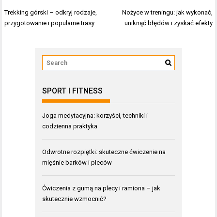
Nawigacja
Trekking górski – odkryj rodzaje,
Nożyce w treningu: jak wykonać,
wpisu
przygotowanie i popularne trasy
uniknąć błędów i zyskać efekty
SPORT I FITNESS
Joga medytacyjna: korzyści, techniki i
codzienna praktyka
Odwrotne rozpiętki: skuteczne ćwiczenie na
mięśnie barków i pleców
Ćwiczenia z gumą na plecy i ramiona – jak
skutecznie wzmocnić?