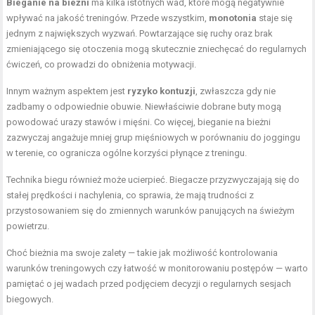
Bieganie na bieżni
ma kilka istotnych wad, które mogą negatywnie
wpływać na jakość treningów. Przede wszystkim,
monotonia
staje się
jednym z największych wyzwań. Powtarzające się ruchy oraz brak
zmieniającego się otoczenia mogą skutecznie zniechęcać do regularnych
ćwiczeń, co prowadzi do obniżenia motywacji.
Innym ważnym aspektem jest
ryzyko kontuzji
, zwłaszcza gdy nie
zadbamy o odpowiednie obuwie. Niewłaściwie dobrane buty mogą
powodować urazy stawów i mięśni. Co więcej, bieganie na bieżni
zazwyczaj angażuje mniej grup mięśniowych w porównaniu do joggingu
w terenie, co ogranicza ogólne korzyści płynące z treningu.
Technika biegu również może ucierpieć. Biegacze przyzwyczajają się do
stałej prędkości i nachylenia, co sprawia, że mają trudności z
przystosowaniem się do zmiennych warunków panujących na świeżym
powietrzu.
Choć bieżnia ma swoje zalety — takie jak możliwość kontrolowania
warunków treningowych czy łatwość w monitorowaniu postępów — warto
pamiętać o jej wadach przed podjęciem decyzji o regularnych sesjach
biegowych.