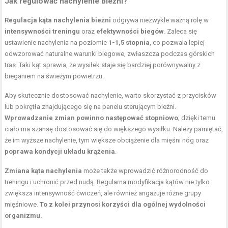
Jak regulować nachylenie bieżni?
Regulacja kąta nachylenia bieżni
odgrywa niezwykle ważną rolę w
intensywności treningu
oraz
efektywności biegów
. Zaleca się
ustawienie nachylenia na poziomie
1-1,5 stopnia
, co pozwala lepiej
odwzorować naturalne warunki biegowe, zwłaszcza podczas górskich
tras. Taki kąt sprawia, że wysiłek staje się bardziej porównywalny z
bieganiem na świeżym powietrzu.
Aby skutecznie dostosować nachylenie, warto skorzystać z przycisków
lub pokrętła znajdującego się na panelu sterującym bieżni.
Wprowadzanie zmian powinno następować stopniowo
; dzięki temu
ciało ma szansę dostosować się do większego wysiłku. Należy pamiętać,
że im wyższe nachylenie, tym większe obciążenie dla mięśni nóg oraz
poprawa kondycji układu krążenia
.
Zmiana kąta nachylenia
może także wprowadzić różnorodność do
treningu i uchronić przed nudą. Regularna modyfikacja kątów nie tylko
zwiększa intensywność ćwiczeń, ale również angażuje różne grupy
mięśniowe.
To z kolei przynosi korzyści dla ogólnej wydolności
organizmu.