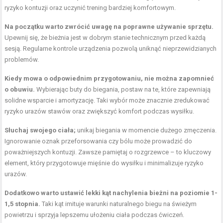
ryzyko kontuzji oraz uczynić trening bardziej komfortowym.
Na początku warto zwrócić uwagę na poprawne używanie sprzętu.
Upewnij się, że bieżnia jest w dobrym stanie technicznym przed każdą
sesją. Regularne kontrole urządzenia pozwolą uniknąć nieprzewidzianych
problemów.
Kiedy mowa o odpowiednim przygotowaniu, nie można zapomnieć
o obuwiu.
Wybierając buty do biegania, postaw na te, które zapewniają
solidne wsparcie i amortyzację. Taki wybór może znacznie zredukować
ryzyko urazów stawów oraz zwiększyć komfort podczas wysiłku.
Słuchaj swojego ciała;
unikaj biegania w momencie dużego zmęczenia.
Ignorowanie oznak przeforsowania czy bólu może prowadzić do
poważniejszych kontuzji. Zawsze pamiętaj o rozgrzewce – to kluczowy
element, który przygotowuje mięśnie do wysiłku i minimalizuje ryzyko
urazów.
Dodatkowo warto ustawić lekki kąt nachylenia bieżni na poziomie 1-
1,5 stopnia.
Taki kąt imituje warunki naturalnego biegu na świeżym
powietrzu i sprzyja lepszemu ułożeniu ciała podczas ćwiczeń.