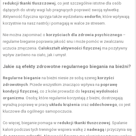
redukcji tkanki tłuszczowej
, co jest szczególnie istotne dla osób
dążących do utraty wagi lub pragnących poprawić swoją sylwetkę.
Aktywność fizyczna sprzyja także wydzielaniu
endorfin
, które wpływają
korzystnie na nasz nastrój i pomagają w walce ze stresem.
Nie można zapominać o
korzyściach dla zdrowia psychicznego
–
regularne bieganie poprawia jakość snu i może pomóc w zwalczaniu
uczucia zmęczenia.
Całokształt aktywności fizycznej
ma pozytywny
wpływ zarówno na ciało, jak i umysł.
Jakie są efekty zdrowotne regularnego biegania na bieżni?
Regularne bieganie
na bieżni niesie ze sobą szereg
korzyści
zdrowotnych
. Przede wszystkim znacząco wpływa na
poprawę
kondycji fizycznej
, co z kolei prowadzi do
lepszej wydolności
organizmu
. Osoby, które regularnie korzystają z bieżni, dostrzegają
wyraźną poprawę w pracy
układu krążenia
oraz
oddechowego
, co jest
kluczowe dla ogólnego samopoczucia.
Co więcej, bieganie pomaga w
redukcji tkanki tłuszczowej
. Spalanie
kalorii podczas tych treningów wspiera walkę z
nadwagą
i przyczynia się