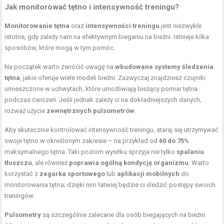
Jak monitorować tętno i intensywność treningu?
Monitorowanie tętna
oraz
intensywności treningu
jest niezwykle
istotne, gdy zależy nam na efektywnym bieganiu na bieżni. Istnieje kilka
sposobów, które mogą w tym pomóc.
Na początek warto zwrócić uwagę na
wbudowane systemy śledzenia
tętna
, jakie oferuje wiele modeli bieżni. Zazwyczaj znajdziesz czujniki
umieszczone w uchwytach, które umożliwiają bieżący pomiar tętna
podczas ćwiczeń. Jeśli jednak zależy ci na dokładniejszych danych,
rozważ użycie
zewnętrznych pulsometrów
.
Aby skutecznie kontrolować intensywność treningu, staraj się utrzymywać
swoje tętno w określonym zakresie – na przykład od
60 do 75%
maksymalnego tętna. Taki poziom wysiłku sprzyja nie tylko
spalaniu
tłuszczu
, ale również
poprawia ogólną kondycję organizmu
. Warto
korzystać z
zegarka sportowego
lub
aplikacji mobilnych
do
monitorowania tętna; dzięki nim łatwiej będzie ci śledzić postępy swoich
treningów.
Pulsometry
są szczególnie zalecane dla osób biegających na bieżni.