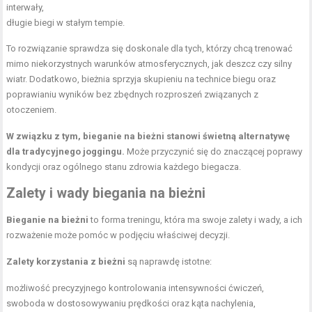
interwały,
długie biegi w stałym tempie.
To rozwiązanie sprawdza się doskonale dla tych, którzy chcą trenować
mimo niekorzystnych warunków atmosferycznych, jak deszcz czy silny
wiatr. Dodatkowo, bieżnia sprzyja skupieniu na technice biegu oraz
poprawianiu wyników bez zbędnych rozproszeń związanych z
otoczeniem.
W związku z tym, bieganie na bieżni stanowi świetną alternatywę
dla tradycyjnego joggingu.
Może przyczynić się do znaczącej poprawy
kondycji oraz ogólnego stanu zdrowia każdego biegacza.
Zalety i wady biegania na bieżni
Bieganie na bieżni
to forma treningu, która ma swoje zalety i wady, a ich
rozważenie może pomóc w podjęciu właściwej decyzji.
Zalety korzystania z bieżni
są naprawdę istotne:
możliwość precyzyjnego kontrolowania intensywności ćwiczeń,
swoboda w dostosowywaniu prędkości oraz kąta nachylenia,