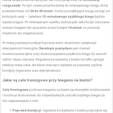
rozgrzewki
. Po tym czasie przechodzimy do intensywnego biegu, który
powinien trwać od
20 do 30 minut
. Osoby początkujące mogą zacząć od
krótszych sesji — zaledwie
15-minutowego szybkiego biegu
będzie
wystarczające. Po intensywnym wysiłku dobrze jest zakończyć ćwiczenie
wolnym biegiem lub spacerem przez kolejne
10 minut
, co pomoże
mięśniom się zregenerować.
W miarę poprawy kondycji fizycznej warto stopniowo zwiększać
intensywność treningów.
Świetnym pomysłem
jest również
monitorowanie tętna oraz dostosowywanie prędkości biegu do swoich
celów i stanu zdrowia. Regularne korzystanie z bieżni nie tylko sprzyja
redukcji masy ciała, ale także znacząco wpływa na poprawę ogólnej
kondycji organizmu oraz wytrzymałości.
Jakie są cele treningowe przy bieganiu na bieżni?
Cele treningowe
podczas biegania na bieżni są niezwykle zróżnicowane
i można je dostosować do indywidualnych potrzeb każdego biegacza.
Oto najważniejsze z nich:
Poprawa kondycji
: regularne korzystanie z bieżni przyczynia się