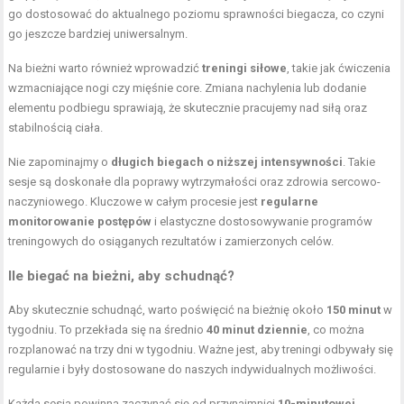
go dostosować do aktualnego poziomu sprawności biegacza, co czyni
go jeszcze bardziej uniwersalnym.
Na bieżni warto również wprowadzić
treningi siłowe
, takie jak
ćwiczenia
wzmacniające nogi
czy mięśnie core. Zmiana nachylenia lub dodanie
elementu podbiegu sprawiają, że skutecznie pracujemy nad siłą oraz
stabilnością ciała.
Nie zapominajmy o
długich biegach o niższej intensywności
. Takie
sesje są doskonałe dla poprawy wytrzymałości oraz zdrowia sercowo-
naczyniowego. Kluczowe w całym procesie jest
regularne
monitorowanie postępów
i elastyczne dostosowywanie programów
treningowych do osiąganych rezultatów i zamierzonych celów.
Ile biegać na bieżni, aby schudnąć?
Aby skutecznie schudnąć, warto poświęcić na bieżnię około
150 minut
w
tygodniu. To przekłada się na średnio
40 minut dziennie
, co można
rozplanować na trzy dni w tygodniu. Ważne jest, aby treningi odbywały się
regularnie i były dostosowane do naszych indywidualnych możliwości.
Każda sesja powinna zaczynać się od przynajmniej
10-minutowej