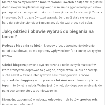
Nie zapominajmy również o
monitorowaniu swoich postępów
; regularne
dostosowywanie planu treningowego w miarę osiągania kolejnych celów
pomaga utrzymać wysoki poziom motywacji oraz unika stagnacji. Zmiana
intensywności i rodzaju ćwiczeń sprawia, że rozwój staje się jeszcze
bardziej satysfakcjonujący i inspirujący do dalszej pracy nad sobą.
Jaką odzież i obuwie wybrać do biegania na
bieżni?
Podczas biegania na bieżni
kluczowe jest odpowiednie dobranie
ubrań oraz obuwia, co ma ogromny wpływ na komfort i zmniejsza ryzyko
urazów.
Odzież biegowa
powinna być stworzona z technicznych materiałów,
które efektywnie odprowadzają wilgoć, dzięki czemu skóra pozostaje
sucha nawet w trakcie intensywnych sesji treningowych.
Krótkie
spodenki
lub
legginsy
w połączeniu z
lekkimi koszulkami
czy
tank-
topami
to świetny wybór. Ważne jest również, aby dopasować ubrania do
panującej temperatury w pomieszczeniu.
Nie można zapominać o wyborze
odpowiednich butów sportowych
.
Powinny one oferować: