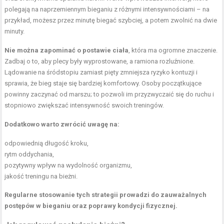
polegają na naprzemiennym bieganiu z różnymi intensywnościami – na
przykład, możesz przez minutę
biegać szybciej
, a potem zwolnić na dwie
minuty.
Nie można zapominać o postawie ciała
, która ma ogromne znaczenie.
Zadbaj o to, aby plecy były wyprostowane, a ramiona rozluźnione.
Lądowanie na śródstopiu zamiast pięty zmniejsza ryzyko kontuzji i
sprawia, że bieg staje się bardziej komfortowy. Osoby początkujące
powinny zaczynać od marszu; to pozwoli im przyzwyczaić się do ruchu i
stopniowo zwiększać intensywność swoich treningów.
Dodatkowo warto zwrócić uwagę na:
odpowiednią długość kroku,
rytm oddychania,
pozytywny wpływ na wydolność organizmu,
jakość treningu na bieżni.
Regularne stosowanie tych strategii prowadzi do zauważalnych
postępów w bieganiu oraz poprawy kondycji fizycznej.