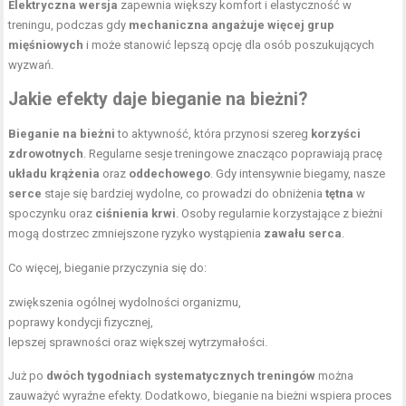
Elektryczna wersja
zapewnia większy komfort i elastyczność w
treningu, podczas gdy
mechaniczna angażuje więcej grup
mięśniowych
i może stanowić lepszą opcję dla osób poszukujących
wyzwań.
Jakie efekty daje bieganie na bieżni?
Bieganie na bieżni
to aktywność, która przynosi szereg
korzyści
zdrowotnych
. Regularne sesje treningowe znacząco poprawiają pracę
układu krążenia
oraz
oddechowego
. Gdy intensywnie biegamy, nasze
serce
staje się bardziej wydolne, co prowadzi do obniżenia
tętna
w
spoczynku oraz
ciśnienia krwi
. Osoby regularnie korzystające z bieżni
mogą dostrzec zmniejszone ryzyko wystąpienia
zawału serca
.
Co więcej, bieganie przyczynia się do:
zwiększenia ogólnej wydolności organizmu,
poprawy kondycji fizycznej,
lepszej sprawności oraz większej wytrzymałości.
Już po
dwóch tygodniach systematycznych treningów
można
zauważyć wyraźne efekty. Dodatkowo, bieganie na bieżni wspiera proces