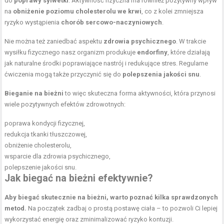
do
poprawy sylwetki
. Aktywność fizyczna ma również pozytywny wpływ
na
obniżenie poziomu cholesterolu we krwi
, co z kolei zmniejsza
ryzyko wystąpienia
chorób sercowo-naczyniowych
.
Nie można też zaniedbać aspektu
zdrowia psychicznego
. W trakcie
wysiłku fizycznego nasz organizm produkuje
endorfiny
, które działają
jak naturalne środki poprawiające nastrój i redukujące stres. Regularne
ćwiczenia mogą także przyczynić się do
polepszenia jakości snu
.
Bieganie na bieżni
to więc skuteczna forma aktywności, która przynosi
wiele pozytywnych efektów zdrowotnych:
poprawa kondycji fizycznej
,
redukcja tkanki tłuszczowej
,
obniżenie cholesterolu,
wsparcie dla zdrowia psychicznego,
polepszenie jakości snu.
Jak biegać na bieżni efektywnie?
Aby biegać skutecznie na bieżni, warto poznać kilka sprawdzonych
metod.
Na początek zadbaj o prostą postawę ciała – to pozwoli Ci lepiej
wykorzystać energię oraz zminimalizować ryzyko kontuzji.